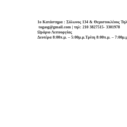
1o Κατάστημα : Σόλωνος 134 & Θεμιστοκλέους Τηλ
togasg@gmail.com | τηλ: 210 3827515- 3301978
Ωράριο Λειτουργίας
Δευτέρα 8:00π.μ. – 5:00μ.μ.
Τρίτη 8:00π.μ. – 7:00μ.