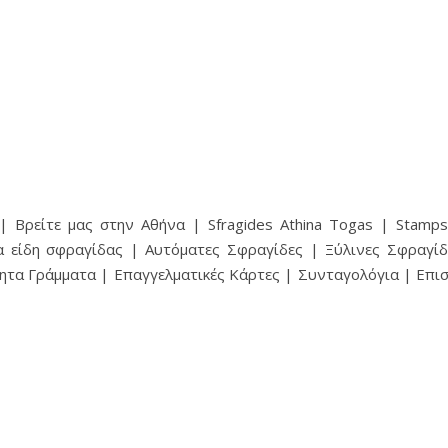
 Βρείτε μας στην Αθήνα | Sfragides Athina Togas | Stampsf
α είδη σφραγίδας | Αυτόματες Σφραγίδες | Ξύλινες Σφραγίδ
ητα Γράμματα | Επαγγελματικές Κάρτες | Συνταγολόγια | Επ