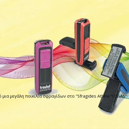
ό μια μεγάλη ποικιλία σφραγίδων στο "Sfragides Athina TOGAS"