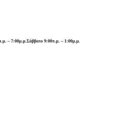
μ. – 7:00μ.μ.
Σάββατο 9:00π.μ. – 1:00μ.μ.