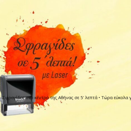
Σφραγίδες στο κέντρο της Αθήνας σε 5' λεπτά • Τώρα εύκολα γ