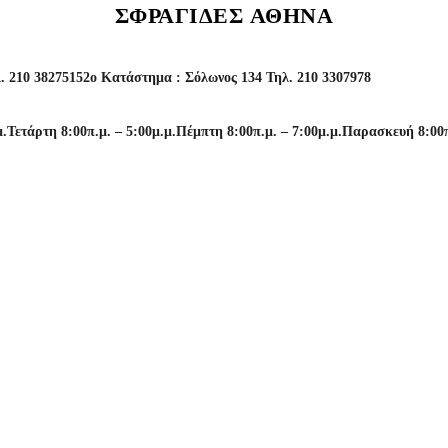
ΣΦΡΑΓΊΔΕΣ ΑΘΉΝΑ
. 210 3827515
2o Κατάστημα : Σόλωνος 134 Τηλ. 210 3307978
μ.
Τετάρτη 8:00π.μ. – 5:00μ.μ.
Πέμπτη 8:00π.μ. – 7:00μ.μ.
Παρασκευή 8:00π.