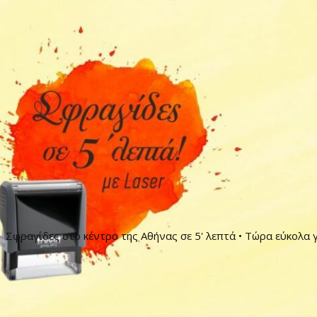
Σφραγίδες στο κέντρο της Αθήνας σε 5' λεπτά • Τώρα εύκολα γ