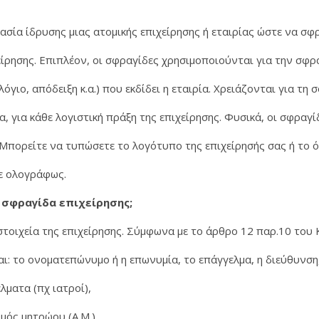
ασία ίδρυσης μιας ατομικής επιχείρησης ή εταιρίας ώστε να σ
χείρησης. Επιπλέον, οι σφραγίδες χρησιμοποιούνται για την σφρ
γιο, απόδειξη κ.α.) που εκδίδει η εταιρία. Χρειάζονται για τη 
α, για κάθε λογιστική πράξη της επιχείρησης. Φυσικά, οι σφραγ
 Μπορείτε να τυπώσετε το λογότυπο της επιχείρησής σας ή το 
τε ολογράφως.
 σφραγίδα επιχείρησης;
τοιχεία της επιχείρησης. Σύμφωνα με το άρθρο 12 παρ.10 του
αι: το ονοματεπώνυμο ή η επωνυμία, το επάγγελμα, η διεύθυνση
έλματα (πχ ιατροί),
μός μητρώου (Α.Μ.).