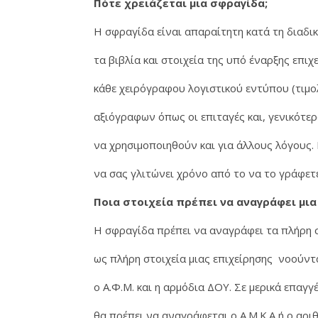
Πότε χρειάζεται μια σφραγίδα;
H σφραγίδα είναι απαραίτητη κατά τη διαδικ
τα βιβλία και στοιχεία της υπό έναρξης επι
κάθε χειρόγραφου λογιστικού εντύπου (τιμολό
αξιόγραφων όπως οι επιταγές και, γενικότερ
να χρησιμοποιηθούν και για άλλους λόγους.
να σας γλιτώνει χρόνο από το να το γράφε
Ποια στοιχεία πρέπει να αναγράφει μια
Η σφραγίδα πρέπει να αναγράφει τα πλήρη σ
ως πλήρη στοιχεία μιας επιχείρησης νοούντ
ο Α.Φ.Μ. και η αρμόδια ΔΟΥ. Σε μερικά επαγγ
θα πρέπει να αναγράφεται ο Α.Μ.Κ.Α ή ο αριθ