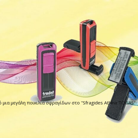
ό μια μεγάλη ποικιλία σφραγίδων στο "Sfragides Athina TOGAS"