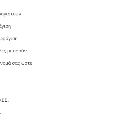
φραγιστούν
άγιση
σφράγιση
ίδες μπορούν
όνομά σας ώστε
 ΚΒΣ,
,