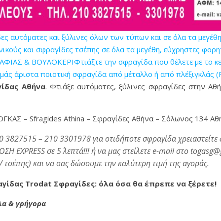
αυτόματες και ξύλινες όλων των τύπων και σε όλα τα μεγέθ
ούς και σφραγίδες τσέπης σε όλα τα μεγέθη, εύχρηστες φορητ
ΙΑΣ & ΒΟΥΛΟΚΕΡΙΦτιάξτε την σφραγίδα που θέλετε με το κείμ
εμάς άριστα ποιοτική σφραγίδα από μέταλλο ή από πλέξιγκλάς (
ίδας Αθήνα
. Φτιάξε αυτόματες, ξύλινες σφραγίδες στην Αθ
ΟΓΚΑΣ – Sfragides Athina – Σφραγίδες Αθήνα – Σόλωνος 134 Αθ
0 3827515 – 210 3301978 για οτιδήποτε σφραγίδα χρειαστείτε
EXPRESS σε 5΄ λεπτά!!! ή να μας στείλετε e-mail στο togasg@g
/ τσέπης) και να σας δώσουμε την καλύτερη τιμή της αγοράς.
γίδας Trodat Σφραγίδες: όλα όσα θα έπρεπε να ξέρετε!
λα & γρήγορα