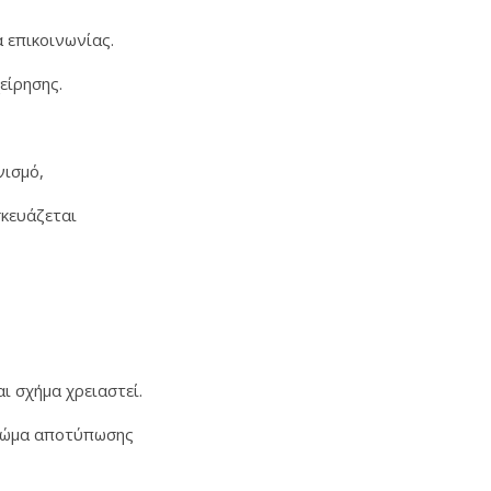
α επικοινωνίας.
είρησης.
νισμό,
σκευάζεται
ι σχήμα χρειαστεί.
 χρώμα αποτύπωσης