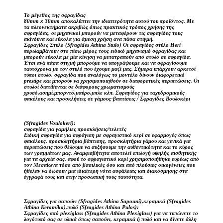
Το μέγεθος της σφραγίδας
80mm x 30mm αποκαλύπτει την ιδιαιτερότητα αυτού του προϊόντος. Με
τα πλεονεκτήματα ακριβώς όπως πρακτικός τρόπος χρήσης της
σφραγίδας, οι μηχανικοί μπορούν να μεταφέρουν τις σφραγίδες τους
ακίνδυνα και εύκολα για άμεση χρήση ανα πάσα στιγμή.
Σφραγίδες Στυλο (Sfragides Athina Stulo) Οι σφραγίδες στύλο Heri
περιλαμβάνουν στο πίσω μέρος τους ειδικό μηχανισμό σφραγίδας και
μπορούν εύκολα με μία κίνηση να μετατραπούν από στυλό σε σφραγίδα.
Έτσι ανά πάσα στιγμή μπορούμε να υπογράψουμε και να σφραγίσουμε
ταυτόχρονα με τον στυλό που έχουμε μαζί μας. Σήμερα υπάρχουν αρκετοί
τύποι στυλό, σφραγίδα που αναλόγως το μοντέλο δίνουν διαφορετικό
prestige και μπορούν να χρησιμοποιηθούν σε διαφορετικές περιπτώσεις. Οι
στυλοί διατίθενται σε διάφορους χρωματισμούς
χρυσό,ασημί,μπορντό,μαύρο,μπλε κλπ. Σφραγίδες για ταχυδρομικούς
φακέλους και προσκλήσεις σε γάμους-βαπτίσεις / Σφραγίδες Βουλοκέρι
(Sfragides Voulokeri):
σφραγίδα για γαμήλιες προσκλήσεις/τελετές
Ειδική σφραγίδα για σφράγιση με σφραγιστικό κερί σε εφαρμογές όπως
φακέλους, προσκλητήρια βάπτισης, προσκλητήρια γάμου και γενικά για
περιπτώσεις που θέλουμε να αυξήσουμε την αυθεντικότητα και το κύρος
των γραμμάτων μας. Αναμφισβήτητα αποτελεί επιλογή υψηλής αισθητικής
για τα αρχεία σας, αφού το σφραγιστικό κερί χρησιμοποιήθηκε ευρέως από
τον Μεσαίωνα τόσο από βασιλικές όσο και από πλούσιες οικογένειες που
ήθελαν να δώσουν μια ιδιαίτερη νότα ασφάλειας και διακόσμησης στα
έγγραφά τους και στην προσωπική τους ταυτότητα.
Σφραγίδες για σαπούνι (Sfragides Athina Sapouni),κεραμικά (Sfragides
Athina Keramika),πυλό (Sfragides Athina Pulos):
Σφραγίδες από plexiglass (Sfragides Athina Plexiglass) για να τυπώνετε το
λογότυπό σας σε υλικά όπως σαπούνι, κεραμικά ή πυλό και να δίνετε άλλη