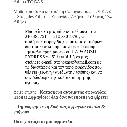
Athina
TOGAS
.
Μάθετε πόσο θα κοστίσει η σφραγίδα σας! ΤΟΓΚΑΣ
– Sfragides Athina – Σφραγίδες Αθήνα – Σόλωνος 134
Αθήνα
Μπορείτε να μας πάρετε τηλέφωνο στα
210 3827515 – 210 3301978 για
οτιδήποτε σφραγίδα χρειαστείτε διαφόρων
διαστάσεων και άμεσα να σας δώσουμε
την καλύτερη προσφορά. ΠΑΡΑΔΟΣΗ
EXPRESS σε 5΄ λεπτά!!! ή να μας
στείλετε e-mail στο togasg@gmail.com με
τις διαστάσεις και τον τύπο σφραγίδας που
θέλετε (ξύλινη / αυτόματη / τσέπης) και να
σας δώσουμε την καλύτερη τιμή της
αγοράς.
Δείτε επίσης :
Κατασκευή αυτόματης σφραγίδας
Trodat Σφραγίδες: όλα όσα θα έπρεπε να ξέρετε!
– Δημιουργήστε τη δική σας σφραγίδα εύκολα &
γρήγορα
Πότε χρειάζεται μια σφραγίδα;