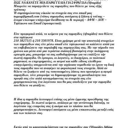
ΠΩΣ ΝΑ ΚΑΝΕΤΕ ΜΙΑ ΠΑΡΑΓΓΕΛΙΑ ΓΙΑ ΣΦΡΑΓΙΔΑ (Sfragida)
Μπορείτε να παραγγείλετε τις σφραγίδες που θέλετε με τους εξής
τρόπους:
Ή συμπληρώνοντας εύκολα τα στοιχεία σας στο email μας
togasg@gmail.com (τύπος σφραγιδας αυτόματη ή ξύλινη ή τσέπης –
όνομα-επώνυμο-επάγγελμα-διεύθυνση-τκ & περιοχή – ΑΦΜ – ΔΟΥ –
Τηλέφωνο και Email (προαιρετικά).
Είτε προφορικά απλά, το κείμενο για τις σφραγίδες (sfragides) που θέλετε
στα τηλέφωνα
210 3827515 ή 210 3301978. Είναι χρήσιμο μετά την αποστολή στοιχείων
των σφραγίδων σας είτε μέσω email είτε τηλεφωνικά να καλέσετε απλά για
να επιβεβαιώσετε την παραλαβή της παραγγελίας σας. Με την πάροδο του
χρόνου και μέσα από μια τεράστια συλλογή βασισμένη στην πολύχρονη
εμπειρία μας, μπορούμε να σας καθοδηγήσουμε για να επιλέξετε τήν
σωστή σφραγίδα. Οι έμποροι, οι λογιστές, οι δικηγόροι, οι πολιτικοί
μηχανικοί, οι επιχειρηματίες, οι ιατροί και κάθε είδους ελεύθεροι
επαγγελματίες υποχρεούνται από την ισχύουσα νομοθεσία να έχουν τη δική
τους σφραγίδα που να αναφέρει τα φορολογικά τους στοιχεία. Αλλά αν
θέλετε να ξεφύγετε από τις τυποποιημένες λύσεις που προσφέρει η αγορά
σφραγίδων, τότε μπορούμε να δημιουργήσουμε τη μοναδικότητα του
προφίλ σας είτε απλά καταγράφοντας τα στοιχεία σας είτε
χρησιμοποιώντας ένα λογότυπο που θα μας υποδείξετε για την σφραγίδα
που θέλετε να φτιάξετε.
Η ίδια η σφραγίδα λειτουργεί επίσης ως μέσο έμμεσης προώθησης της
επιχείρησης. Το σωστό κείμενο, ανάλογα με την αντίστοιχη διάταξη, το
λογότυπο της εταιρείας σας ή ακόμα και το πλαίσιο που θα
χρησιμοποιήσετε, Λειτουργεί αυτόματα ως μέσο επικοινωνίας μεταξύ εσάς
και των πελατών σας.
Εκτός από το καουτσούκ/λάστιχο για τις σφραγίδες σας (Sfragides Athina