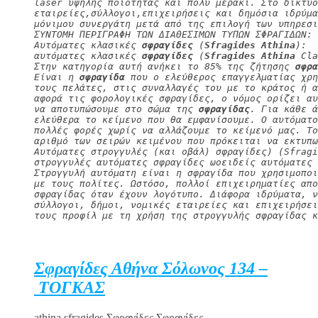
laser υψηλής ποιότητας και πολύ μεράκι. Στο δίκτυο
εταιρείες,σύλλογοι,επιχειρήσεις και δημόσια ιδρύμα
μόνιμου συνεργάτη μετά από της επιλογή των υπηρεσι
ΣΥΝΤΟΜΗ ΠΕΡΙΓΡΑΦΗ ΤΩΝ ΔΙΑΘΕΣΙΜΩΝ ΤΥΠΩΝ ΣΦΡΑΓΙΔΩΝ:
Αυτόματες κλασικές 
σφραγίδες
 (
Sfragides Athina
):
αυτόματες κλασικές 
σφραγίδες
 (
Sfragides Athina
 Cla
Στην κατηγορία αυτή ανήκει το 85% της ζήτησης 
σφρα
Είναι η 
σφραγίδα
 που ο ελεύθερος επαγγελματίας χρη
τους πελάτες, στις συναλλαγές του με το κράτος ή α
αφορά τις φορολογικές σφραγίδες, ο νόμος ορίζει αυ
να αποτυπώσουμε στο σώμα της 
σφραγίδας
. Για κάθε ά
ελεύθερα το κείμενο που θα εμφανίσουμε. Ο αυτόματο
πολλές φορές χωρίς να αλλάζουμε το κείμενό μας. Τ
αριθμό των σειρών κειμένου που πρόκειται να εκτυπω
Αυτόματες στρογγυλές (και οβάλ) σφραγίδες) (Sfragi
στρογγυλές αυτόματες σφραγίδες ωοειδείς αυτόματες 
Στρογγυλή αυτόματη είναι η σφραγίδα που χρησιμοπο
με τους πολίτες. Ωστόσο, πολλοί επιχειρηματίες απο
σφραγίδας όταν έχουν λογότυπο. Διάφορα ιδρύματα, 
σύλλογοι, δήμοι, νομικές εταιρείες και επιχειρήσει
τους προφίλ με τη χρήση της στρογγυλής σφραγίδας κ
Σφραγίδες Αθήνα Σόλωνος 134 –
ΤΟΓΚΑΣ
athina sfragides,Σφραγίδες,Σφραγίδες