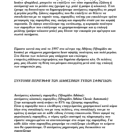
lastixo sfragidas), μπορείτε να επιλέξετε τον τύπο σφραγίδας (ξύλινη ή
αυτόματη) και το μελάνι σας (χρώμα π.χ. μπλέ ή μαύρο ή κόκκινο). Έτσι
έχουμε τη δυνατότητα να δημιουργήσουμε αυτόματες σφραγίδες σε μικρά
ή μεγάλα μεγέθη, ξύλινες σφραγίδες που θα επιλέξετε αν θέλετε να
συνοδεύονται με το ταμπόν τους, σφραγίδες τσέπης για ευκολότερο τρόπο
μεταφοράς της σφραγίδας σας, ακόμη και σφραγίδα στυλό για πιο κομψή
παρουσία. Το άψογο αποτέλεσμα της εκτύπωσης, η κορυφαία ποιότητα
των σφραγίδων που επιλέγουμε να χρησιμοποιήσουμε και η επιλογή
μελάνης (μαύρο-κόκκινο-μπλε) μας δίνουν την ευκαιρία για αμέτρητα και
σωστά πατήματα.
Είμαστε κοντά σας από το 1997 στο κέντρο της Αθήνας (Sfragides sto
kentro) με σύγχρονα μηχανήματα laser υψηλής ποιότητας και πολύ μεράκι.
Στο δίκτυο των πελατών μας υπάρχουν και επώνυμες
εταιρείες,σύλλογοι,επιχειρήσεις και δημόσια ιδρύματα κλπ. Οι πελάτες
μας, μας έδωσαν τη θέση του μόνιμου συνεργάτη μετά από της επιλογή
των υπηρεσιών μας.
ΣΥΝΤΟΜΗ ΠΕΡΙΓΡΑΦΗ ΤΩΝ ΔΙΑΘΕΣΙΜΩΝ ΤΥΠΩΝ ΣΦΡΑΓΙΔΩΝ:
Αυτόματες κλασικές σφραγίδες (Sfragides Athina):
αυτόματες κλασικές σφραγίδες (Sfragides Athina Classic Automatic)
Στην κατηγορία αυτή ανήκει το 85% της ζήτησης σφραγίδας.
Είναι η σφραγίδα που ο ελεύθερος επαγγελματίας χρησιμοποιεί κατά κύριο
λόγο στις συναλλαγές του με τους πελάτες, στις συναλλαγές του με το
κράτος ή ακόμα και σε κάθε είδους έντυπη επικοινωνία. Όσον αφορά τις
φορολογικές σφραγίδες, ο νόμος ορίζει αυστηρά τις πληροφορίες που
είμαστε υποχρεωμένοι να αποτυπώσουμε στο σώμα της σφραγίδας. Για
κάθε άλλο τύπο σφραγίδας μπορούμε να επιλέξουμε ελεύθερα το κείμενο
που θα εμφανίσουμε. Ο αυτόματος μηχανισμός μας διευκολύνει να
σφραγίζουμε