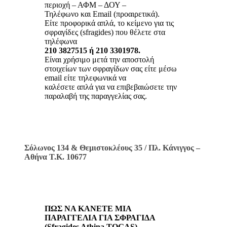
περιοχή – ΑΦΜ – ΔΟΥ –
Τηλέφωνο και Email (προαιρετικά).
Είτε προφορικά απλά, το κείμενο για τις
σφραγίδες (sfragides) που θέλετε στα
τηλέφωνα
210 3827515 ή 210 3301978.
Είναι χρήσιμο μετά την αποστολή
στοιχείων των σφραγίδων σας είτε μέσω
email είτε τηλεφωνικά να
καλέσετε απλά για να επιβεβαιώσετε την
παραλαβή της παραγγελίας σας.
Σόλωνος 134 & Θεμιστοκλέους 35 / Πλ. Κάνιγγος –
Αθήνα Τ.Κ. 10677
ΠΩΣ ΝΑ ΚΑΝΕΤΕ ΜΙΑ
ΠΑΡΑΓΓΕΛΙΑ ΓΙΑ ΣΦΡΑΓΙΔΑ
(Sfragides Athina TOGAS)