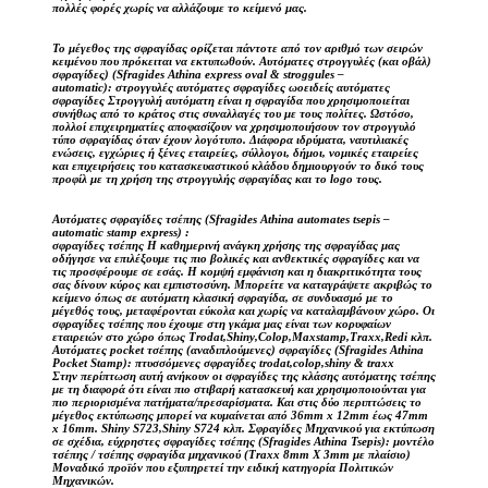
πολλές φορές χωρίς να αλλάζουμε το κείμενό μας.
Το μέγεθος της σφραγίδας ορίζεται πάντοτε από τον αριθμό των σειρών
κειμένου που πρόκειται να εκτυπωθούν. Αυτόματες στρογγυλές (και οβάλ)
σφραγίδες) (Sfragides Athina express oval & stroggules –
automatic): στρογγυλές αυτόματες σφραγίδες ωοειδείς αυτόματες
σφραγίδες Στρογγυλή αυτόματη είναι η σφραγίδα που χρησιμοποιείται
συνήθως από το κράτος στις συναλλαγές του με τους πολίτες. Ωστόσο,
πολλοί επιχειρηματίες αποφασίζουν να χρησιμοποιήσουν τον στρογγυλό
τύπο σφραγίδας όταν έχουν λογότυπο. Διάφορα ιδρύματα, ναυτιλιακές
ενώσεις, εγχώριες ή ξένες εταιρείες, σύλλογοι, δήμοι, νομικές εταιρείες
και επιχειρήσεις του κατασκευαστικού κλάδου δημιουργούν το δικό τους
προφίλ με τη χρήση της στρογγυλής σφραγίδας και το logo τους.
Αυτόματες σφραγίδες τσέπης (Sfragides Athina automates tsepis –
automatic stamp express) :
σφραγίδες τσέπης Η καθημερινή ανάγκη χρήσης της σφραγίδας μας
οδήγησε να επιλέξουμε τις πιο βολικές και ανθεκτικές σφραγίδες και να
τις προσφέρουμε σε εσάς. Η κομψή εμφάνιση και η διακριτικότητα τους
σας δίνουν κύρος και εμπιστοσύνη. Μπορείτε να καταγράψετε ακριβώς το
κείμενο όπως σε αυτόματη κλασική σφραγίδα, σε συνδυασμό με το
μέγεθός τους, μεταφέρονται εύκολα και χωρίς να καταλαμβάνουν χώρο. Οι
σφραγίδες τσέπης που έχουμε στη γκάμα μας είναι των κορυφαίων
εταιρειών στο χώρο όπως Trodat,Shiny,Colop,Maxstamp,Traxx,Redi κλπ.
Αυτόματες pocket τσέπης (αναδιπλούμενες) σφραγίδες (Sfragides Athina
Pocket Stamp): πτυσσόμενες σφραγίδες trodat,colop,shiny & traxx
Στην περίπτωση αυτή ανήκουν οι σφραγίδες της κλάσης αυτόματης τσέπης
με τη διαφορά ότι είναι πιο στιβαρή κατασκευή και χρησιμοποιούνται για
πιο περιορισμένα πατήματα/πρεσαρίσματα. Και στις δύο περιπτώσεις το
μέγεθος εκτύπωσης μπορεί να κυμαίνεται από 36mm x 12mm έως 47mm
x 16mm. Shiny S723,Shiny S724 κλπ. Σφραγίδες Μηχανικού για εκτύπωση
σε σχέδια, εύχρηστες σφραγίδες τσέπης (Sfragides Athina Tsepis): μοντέλο
τσέπης / τσέπης σφραγίδα μηχανικού (Traxx 8mm X 3mm με πλαίσιο)
Μοναδικό προϊόν που εξυπηρετεί την ειδική κατηγορία Πολιτικών
Μηχανικών.