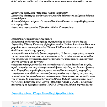
διάσταση και αισθητική στα προϊόντα που εκτυπώνετε σφραγίζόντας τα.
Σφραγίδες ακρυλικές (Sfragides Athina Akrilikes):
Σφραγίδες ιδιαίτερης αισθητικής σε χερούλι διάφανο σε χρώματα διάφανο
clear,διάφανο
θαλασσί,διάφανο κίτρινο. Οι σφραγίδες διατείθονται σε παραλληλόγραφες
και στρογγυλές.
Σφραγίδες πυρογραφίας (Sfragides Athina Purografias):
Μεταλλικές ορειχάλκινες σφραγίδες
Εξαιρετική απόδοση σφραγίδας πυρογραφίας σε ξύλο και σε δέρμα.
Σφραγίδες Ξύλινες Κλασικες (Sfragides Athina Xulines klassikes) όλων των
μεγεθών κατα παραγγελία εώς 200mm X 140mm όσο και το μεγαλύτερο
διαθέσιμο ταμπόν της αγοράς:
παλιομοδίτικες κλασικές ξύλινες σφραγίδες Οι ξύλινες σφραγίδες μπορούν
να ικανοποιήσουν και τον πιο απαιτητικό πελάτη όσον αφορά το μέγεθος
της επιφάνειας εκτύπωσης. Ξεκινώντας από τις μονοσειρές (ανεξάρτητα
από το μέγεθος και τον τύπο
γραμματοσειράς) μπορούμε να εκτυπώσουμε έως και δεκαπέντε σειρές,
αφού μπορούμε να σας κάνουμε οποιοδήποτε μέγεθος κατόπιν αιτήματος
σας. Σφραγίδες παραλληλογράμμων, σφραγίδες στρογγυλές, σφραγίδες
τετράγωνες και οβάλ, κατασκευάζονται για όλες τις ανάγκες σας και σας
προσφέρουν ένα μοναδικό και ποιοτικό αποτέλεσμα στις πιο χαμηλές τιμές
της αγοράς. Το κατάστημα Sfragides Athina TOGAS κατασκευάζει όλων
των ειδών Σφραγίδες σε 5΄ λεπτά (Sfragides Athina TOGAS), μοναδικές
προσφορές σε Sfragides Athina TOGAS, Sfragides Athina express άμεσα!
Σφραγίδες Αθήνα | Κέντρο Σφραγίδας | Sfragides Athina
Bard θέμα από
WP Royal
.