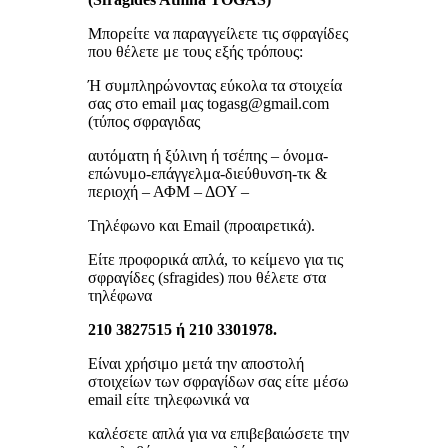
Μπορείτε να παραγγείλετε τις σφραγίδες
που θέλετε με τους εξής τρόπους:
Ή συμπληρώνοντας εύκολα τα στοιχεία
σας στο email μας togasg@gmail.com
(τύπος σφραγιδας
αυτόματη ή ξύλινη ή τσέπης – όνομα-
επώνυμο-επάγγελμα-διεύθυνση-τκ &
περιοχή – ΑΦΜ – ΔΟΥ –
Τηλέφωνο και Email (προαιρετικά).
Είτε προφορικά απλά, το κείμενο για τις
σφραγίδες (sfragides) που θέλετε στα
τηλέφωνα
210 3827515 ή 210 3301978.
Είναι χρήσιμο μετά την αποστολή
στοιχείων των σφραγίδων σας είτε μέσω
email είτε τηλεφωνικά να
καλέσετε απλά για να επιβεβαιώσετε την