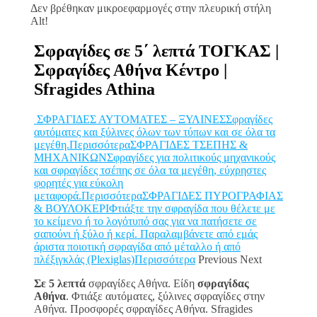
Δεν βρέθηκαν μικροεφαρμογές στην πλευρική στήλη
Alt!
Σφραγίδες σε 5΄ λεπτά ΤΟΓΚΑΣ |
Σφραγίδες Αθήνα Κέντρο |
Sfragides Athina
ΣΦΡΑΓΙΔΕΣ ΑΥΤΟΜΑΤΕΣ – ΞΥΛΙΝΕΣΣφραγίδες
αυτόματες και ξύλινες όλων των τύπων και σε όλα τα
μεγέθη.Περισσότερα
ΣΦΡΑΓΙΔΕΣ ΤΣΕΠΗΣ &
ΜΗΧΑΝΙΚΩΝΣφραγίδες για πολιτικούς μηχανικούς
και σφραγίδες τσέπης σε όλα τα μεγέθη, εύχρηστες
φορητές για εύκολη
μεταφορά.Περισσότερα
ΣΦΡΑΓΙΔΕΣ ΠΥΡΟΓΡΑΦΙΑΣ
& ΒΟΥΛΟΚΕΡΙΦτιάξτε την σφραγίδα που θέλετε με
το κείμενο ή το λογότυπό σας για να πατήσετε σε
σαπούνι ή ξύλο ή κερί. Παραλαμβάνετε από εμάς
άριστα ποιοτική σφραγίδα από μέταλλο ή από
πλέξιγκλάς (Plexiglas)Περισσότερα
Previous Next
Σε 5 λεπτά
σφραγίδες Αθήνα. Είδη
σφραγίδας
Αθήνα
. Φτιάξε αυτόματες, ξύλινες σφραγίδες στην
Αθήνα. Προσφορές σφραγίδες Αθήνα. Sfragides