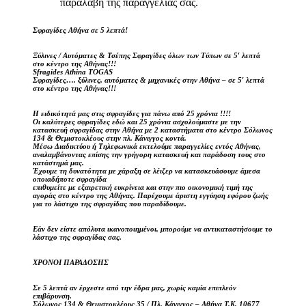
παραλαβή της παραγγελίας σας.
Σφραγίδες Αθήνα σε 5 λεπτά!
Ξύλινες / Αυτόματες & Τσέπης Σφραγίδες όλων των Τύπων σε 5′ λεπτά
στο κέντρο της Αθήνας!!!
Sfragides Athina TOGAS
Σφραγίδες…. ξύλινες, αυτόματες & μηχανικές στην Αθήνα – σε 5′ λεπτά
στο κέντρο της Αθήνας!!!
Η ειδικότητά μας στις σφραγίδες για πάνω από 25 χρόνια !!!!
Οι καλύτερες σφραγίδες εδώ και 25 χρόνια ασχολούμαστε με την
κατασκευή σφραγίδας στην Αθήνα με 2 καταστήματα στο κέντρο Σόλωνος
134 & Θεμιστοκλέους στην πλ. Κάνιγγος κοντά.
Μέσω Διαδικτύου ή Τηλεφωνικά εκτελούμε παραγγελίες εντός Αθήνας,
αναλαμβάνοντας επίσης την γρήγορη κατασκευή και παράδοση τους στο
κατάστημά μας.
Έχουμε τη δυνατότητα με χάραξη σε λέιζερ να κατασκευάσουμε άμεσα
οποιαδήποτε σφραγίδα
επιθυμείτε με εξαιρετική ευκρίνεια και στην πιο οικονομική τιμή της
αγοράς στο κέντρο της Αθήνας. Παρέχουμε άριστη εγγύηση εφόρου ζωής
για το λάστιχο της σφραγίδας που παραδίδουμε.
Εάν δεν είστε απόλυτα ικανοποιημένοι, μπορούμε να αντικαταστήσουμε το
λάστιχο της σφραγίδας σας.
ΧΡΟΝΟΙ ΠΑΡΑΔΟΣΗΣ
Σε 5 λεπτά αν έρχεστε από την έδρα μας, χωρίς καμία επιπλεόν
επιβάρυνση.
Σόλωνος 134 & Θεμιστοκλέους 35 / Πλ. Κάνιγγος – Αθήνα Τ.Κ. 10677