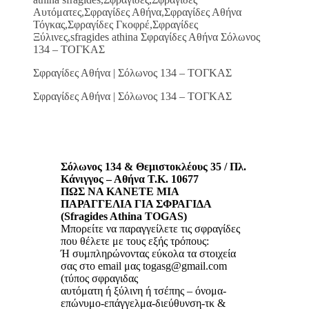
Αυτόματες,Σφραγίδες Αθήνα,Σφραγίδες Αθήνα
Τόγκας,Σφραγίδες Γκοφρέ,Σφραγίδες
Ξύλινες,sfragides athina Σφραγίδες Αθήνα Σόλωνος
134 – ΤΟΓΚΑΣ
Σφραγίδες Αθήνα | Σόλωνος 134 – ΤΟΓΚΑΣ
Σφραγίδες Αθήνα | Σόλωνος 134 – ΤΟΓΚΑΣ
Σόλωνος 134 & Θεμιστοκλέους 35 / Πλ.
Κάνιγγος – Αθήνα Τ.Κ. 10677
ΠΩΣ ΝΑ ΚΑΝΕΤΕ ΜΙΑ
ΠΑΡΑΓΓΕΛΙΑ ΓΙΑ ΣΦΡΑΓΙΔΑ
(Sfragides Athina TOGAS)
Μπορείτε να παραγγείλετε τις σφραγίδες
που θέλετε με τους εξής τρόπους:
Ή συμπληρώνοντας εύκολα τα στοιχεία
σας στο email μας togasg@gmail.com
(τύπος σφραγιδας
αυτόματη ή ξύλινη ή τσέπης – όνομα-
επώνυμο-επάγγελμα-διεύθυνση-τκ &