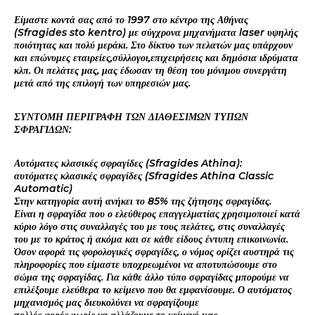
Είμαστε κοντά σας από το 1997 στο κέντρο της Αθήνας
(Sfragides sto kentro) με σύγχρονα μηχανήματα laser υψηλής
ποιότητας και πολύ μεράκι. Στο δίκτυο των πελατών μας υπάρχουν
και επώνυμες εταιρείες,σύλλογοι,επιχειρήσεις και δημόσια ιδρύματα
κλπ. Οι πελάτες μας, μας έδωσαν τη θέση του μόνιμου συνεργάτη
μετά από της επιλογή των υπηρεσιών μας.
ΣΥΝΤΟΜΗ ΠΕΡΙΓΡΑΦΗ ΤΩΝ ΔΙΑΘΕΣΙΜΩΝ ΤΥΠΩΝ
ΣΦΡΑΓΙΔΩΝ:
Αυτόματες κλασικές σφραγίδες (Sfragides Athina):
αυτόματες κλασικές σφραγίδες (Sfragides Athina Classic
Automatic)
Στην κατηγορία αυτή ανήκει το 85% της ζήτησης σφραγίδας.
Είναι η σφραγίδα που ο ελεύθερος επαγγελματίας χρησιμοποιεί κατά
κύριο λόγο στις συναλλαγές του με τους πελάτες, στις συναλλαγές
του με το κράτος ή ακόμα και σε κάθε είδους έντυπη επικοινωνία.
Όσον αφορά τις φορολογικές σφραγίδες, ο νόμος ορίζει αυστηρά τις
πληροφορίες που είμαστε υποχρεωμένοι να αποτυπώσουμε στο
σώμα της σφραγίδας. Για κάθε άλλο τύπο σφραγίδας μπορούμε να
επιλέξουμε ελεύθερα το κείμενο που θα εμφανίσουμε. Ο αυτόματος
μηχανισμός μας διευκολύνει να σφραγίζουμε