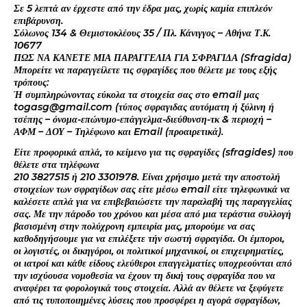
Σε 5 λεπτά αν έρχεστε από την έδρα μας, χωρίς καμία επιπλεόν
επιβάρυνση.
Σόλωνος 134 & Θεμιστοκλέους 35 / Πλ. Κάνιγγος – Αθήνα Τ.Κ.
10677
ΠΩΣ ΝΑ ΚΑΝΕΤΕ ΜΙΑ ΠΑΡΑΓΓΕΛΙΑ ΓΙΑ ΣΦΡΑΓΙΔΑ (Sfragida)
Μπορείτε να παραγγείλετε τις σφραγίδες που θέλετε με τους εξής
τρόπους:
Ή συμπληρώνοντας εύκολα τα στοιχεία σας στο email μας
togasg@gmail.com (τύπος σφραγιδας αυτόματη ή ξύλινη ή
τσέπης – όνομα-επώνυμο-επάγγελμα-διεύθυνση-τκ & περιοχή –
ΑΦΜ – ΔΟΥ – Τηλέφωνο και Email (προαιρετικά).
Είτε προφορικά απλά, το κείμενο για τις σφραγίδες (sfragides) που
θέλετε στα τηλέφωνα
210 3827515 ή 210 3301978. Είναι χρήσιμο μετά την αποστολή
στοιχείων των σφραγίδων σας είτε μέσω email είτε τηλεφωνικά να
καλέσετε απλά για να επιβεβαιώσετε την παραλαβή της παραγγελίας
σας. Με την πάροδο του χρόνου και μέσα από μια τεράστια συλλογή
βασισμένη στην πολύχρονη εμπειρία μας, μπορούμε να σας
καθοδηγήσουμε για να επιλέξετε τήν σωστή σφραγίδα. Οι έμποροι,
οι λογιστές, οι δικηγόροι, οι πολιτικοί μηχανικοί, οι επιχειρηματίες,
οι ιατροί και κάθε είδους ελεύθεροι επαγγελματίες υποχρεούνται από
την ισχύουσα νομοθεσία να έχουν τη δική τους σφραγίδα που να
αναφέρει τα φορολογικά τους στοιχεία. Αλλά αν θέλετε να ξεφύγετε
από τις τυποποιημένες λύσεις που προσφέρει η αγορά σφραγίδων,