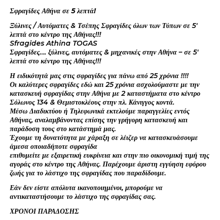
Σφραγίδες Αθήνα σε 5 λεπτά!
Ξύλινες / Αυτόματες & Τσέπης Σφραγίδες όλων των Τύπων σε 5′
λεπτά στο κέντρο της Αθήνας!!!
Sfragides Athina TOGAS
Σφραγίδες…. ξύλινες, αυτόματες & μηχανικές στην Αθήνα – σε 5′
λεπτά στο κέντρο της Αθήνας!!!
Η ειδικότητά μας στις σφραγίδες για πάνω από 25 χρόνια !!!!
Οι καλύτερες σφραγίδες εδώ και 25 χρόνια ασχολούμαστε με την
κατασκευή σφραγίδας στην Αθήνα με 2 καταστήματα στο κέντρο
Σόλωνος 134 & Θεμιστοκλέους στην πλ. Κάνιγγος κοντά.
Μέσω Διαδικτύου ή Τηλεφωνικά εκτελούμε παραγγελίες εντός
Αθήνας, αναλαμβάνοντας επίσης την γρήγορη κατασκευή και
παράδοση τους στο κατάστημά μας.
Έχουμε τη δυνατότητα με χάραξη σε λέιζερ να κατασκευάσουμε
άμεσα οποιαδήποτε σφραγίδα
επιθυμείτε με εξαιρετική ευκρίνεια και στην πιο οικονομική τιμή της
αγοράς στο κέντρο της Αθήνας. Παρέχουμε άριστη εγγύηση εφόρου
ζωής για το λάστιχο της σφραγίδας που παραδίδουμε.
Εάν δεν είστε απόλυτα ικανοποιημένοι, μπορούμε να
αντικαταστήσουμε το λάστιχο της σφραγίδας σας.
ΧΡΟΝΟΙ ΠΑΡΑΔΟΣΗΣ