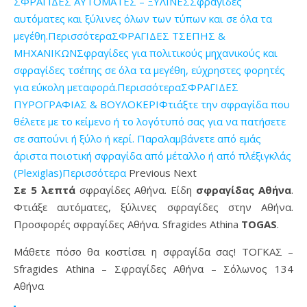
ΣΦΡΑΓΙΔΕΣ ΑΥΤΟΜΑΤΕΣ – ΞΥΛΙΝΕΣΣφραγίδες
αυτόματες και ξύλινες όλων των τύπων και σε όλα τα
μεγέθη.Περισσότερα
ΣΦΡΑΓΙΔΕΣ ΤΣΕΠΗΣ &
ΜΗΧΑΝΙΚΩΝΣφραγίδες για πολιτικούς μηχανικούς και
σφραγίδες τσέπης σε όλα τα μεγέθη, εύχρηστες φορητές
για εύκολη μεταφορά.Περισσότερα
ΣΦΡΑΓΙΔΕΣ
ΠΥΡΟΓΡΑΦΙΑΣ & ΒΟΥΛΟΚΕΡΙΦτιάξτε την σφραγίδα που
θέλετε με το κείμενο ή το λογότυπό σας για να πατήσετε
σε σαπούνι ή ξύλο ή κερί. Παραλαμβάνετε από εμάς
άριστα ποιοτική σφραγίδα από μέταλλο ή από πλέξιγκλάς
(Plexiglas)Περισσότερα
Previous Next
Σε 5 λεπτά
σφραγίδες Αθήνα. Είδη
σφραγίδας Αθήνα
.
Φτιάξε αυτόματες, ξύλινες σφραγίδες στην Αθήνα.
Προσφορές σφραγίδες Αθήνα. Sfragides Athina
TOGAS
.
Μάθετε πόσο θα κοστίσει η σφραγίδα σας! ΤΟΓΚΑΣ –
Sfragides Athina – Σφραγίδες Αθήνα – Σόλωνος 134
Αθήνα