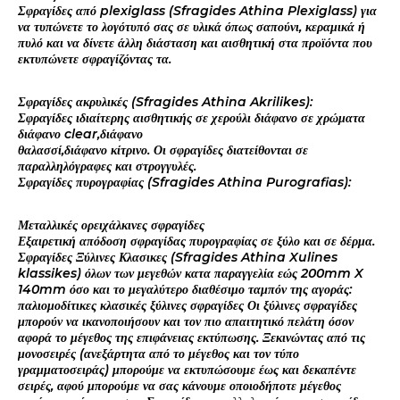
Σφραγίδες από plexiglass (Sfragides Athina Plexiglass) για
να τυπώνετε το λογότυπό σας σε υλικά όπως σαπούνι, κεραμικά ή
πυλό και να δίνετε άλλη διάσταση και αισθητική στα προϊόντα που
εκτυπώνετε σφραγίζόντας τα.
Σφραγίδες ακρυλικές (Sfragides Athina Akrilikes):
Σφραγίδες ιδιαίτερης αισθητικής σε χερούλι διάφανο σε χρώματα
διάφανο clear,διάφανο
θαλασσί,διάφανο κίτρινο. Οι σφραγίδες διατείθονται σε
παραλληλόγραφες και στρογγυλές.
Σφραγίδες πυρογραφίας (Sfragides Athina Purografias):
Μεταλλικές ορειχάλκινες σφραγίδες
Εξαιρετική απόδοση σφραγίδας πυρογραφίας σε ξύλο και σε δέρμα.
Σφραγίδες Ξύλινες Κλασικες (Sfragides Athina Xulines
klassikes) όλων των μεγεθών κατα παραγγελία εώς 200mm X
140mm όσο και το μεγαλύτερο διαθέσιμο ταμπόν της αγοράς:
παλιομοδίτικες κλασικές ξύλινες σφραγίδες Οι ξύλινες σφραγίδες
μπορούν να ικανοποιήσουν και τον πιο απαιτητικό πελάτη όσον
αφορά το μέγεθος της επιφάνειας εκτύπωσης. Ξεκινώντας από τις
μονοσειρές (ανεξάρτητα από το μέγεθος και τον τύπο
γραμματοσειράς) μπορούμε να εκτυπώσουμε έως και δεκαπέντε
σειρές, αφού μπορούμε να σας κάνουμε οποιοδήποτε μέγεθος