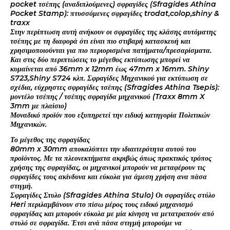
pocket τσέπης (αναδιπλούμενες) σφραγίδες (Sfragides Athina
Pocket Stamp): πτυσσόμενες σφραγίδες trodat,colop,shiny &
traxx
Στην περίπτωση αυτή ανήκουν οι σφραγίδες της κλάσης αυτόματης
τσέπης με τη διαφορά ότι είναι πιο στιβαρή κατασκευή και
χρησιμοποιούνται για πιο περιορισμένα πατήματα/πρεσαρίσματα.
Και στις δύο περιπτώσεις το μέγεθος εκτύπωσης μπορεί να
κυμαίνεται από 36mm x 12mm έως 47mm x 16mm. Shiny
S723,Shiny S724 κλπ. Σφραγίδες Μηχανικού για εκτύπωση σε
σχέδια, εύχρηστες σφραγίδες τσέπης (Sfragides Athina Tsepis):
μοντέλο τσέπης / τσέπης σφραγίδα μηχανικού (Traxx 8mm X
3mm με πλαίσιο)
Μοναδικό προϊόν που εξυπηρετεί την ειδική κατηγορία Πολιτικών
Μηχανικών.
Το μέγεθος της σφραγίδας
80mm x 30mm αποκαλύπτει την ιδιαιτερότητα αυτού του
προϊόντος. Με τα πλεονεκτήματα ακριβώς όπως πρακτικός τρόπος
χρήσης της σφραγίδας, οι μηχανικοί μπορούν να μεταφέρουν τις
σφραγίδες τους ακίνδυνα και εύκολα για άμεση χρήση ανα πάσα
στιγμή.
Σφραγίδες Στυλο (Sfragides Athina Stulo) Οι σφραγίδες στύλο
Heri περιλαμβάνουν στο πίσω μέρος τους ειδικό μηχανισμό
σφραγίδας και μπορούν εύκολα με μία κίνηση να μετατραπούν από
στυλό σε σφραγίδα. Έτσι ανά πάσα στιγμή μπορούμε να