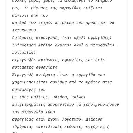
πολλές φορές χωρίς να αλλάζουμε το κείμενό 
μας. Το μέγεθος της σφραγίδας ορίζεται 
πάντοτε από τον
αριθμό των σειρών κειμένου που πρόκειται να 
εκτυπωθούν.
Αυτόματες στρογγυλές (και οβάλ) σφραγίδες) 
(Sfragides Athina express oval & stroggules – 
automatic):
στρογγυλές αυτόματες σφραγίδες ωοειδείς 
αυτόματες σφραγίδες
Στρογγυλή αυτόματη είναι η σφραγίδα που 
χρησιμοποιείται συνήθως από το κράτος στις 
συναλλαγές του
με τους πολίτες. Ωστόσο, πολλοί 
επιχειρηματίες αποφασίζουν να χρησιμοποιήσουν 
τον στρογγυλό τύπο
σφραγίδας όταν έχουν λογότυπο. Διάφορα 
ιδρύματα, ναυτιλιακές ενώσεις, εγχώριες ή 