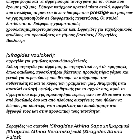
υπογράψουμε και να σφραγίσουμε ταυτόχρονα με τον στυλό που
έχουμε μαζί μας. Σήμερα υπάρχουν αρκετοί τύποι στυλό, σφραγίδα
που αναλόγως το μοντέλο δίνουν διαφορετικό prestige και μπορούν
να χρησιμοποιηθούν σε διαφορετικές περιπτώσεις. Οι στυλοί
διατίθενται σε διάφορους χρωματισμούς
χρυσό,ασημί,μπορντό,μαύρο,μπλε κλπ. Σφραγίδες για ταχυδρομικούς
φακέλους και προσκλήσεις σε γάμους-βαπτίσεις / Σφραγίδες
Βουλοκέρι
(Sfragides Voulokeri):
σφραγίδα για γαμήλιες προσκλήσεις/τελετές
Ειδική σφραγίδα για σφράγιση με σφραγιστικό κερί σε εφαρμογές
όπως φακέλους, προσκλητήρια βάπτισης, προσκλητήρια γάμου και
γενικά για περιπτώσεις που θέλουμε να αυξήσουμε την
αυθεντικότητα και το κύρος των γραμμάτων μας. Αναμφισβήτητα
αποτελεί επιλογή υψηλής αισθητικής για τα αρχεία σας, αφού το
σφραγιστικό κερί χρησιμοποιήθηκε ευρέως από τον Μεσαίωνα τόσο
από βασιλικές όσο και από πλούσιες οικογένειες που ήθελαν να
δώσουν μια ιδιαίτερη νότα ασφάλειας και διακόσμησης στα
έγγραφά τους και στην προσωπική τους ταυτότητα.
Σφραγίδες για σαπούνι (Sfragides Athina Sapouni),κεραμικά
(Sfragides Athina Keramika),πυλό (Sfragides Athina
Pulos):