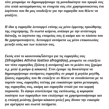
τότε μπορούμε να δημιουργήσουμε τη μοναδικότητα του προφίλ σας
είτε απλά καταγράφοντας τα στοιχεία σας είτε χρησιμοποιώντας ένα
λογότυπο που θα μας υποδείξετε για την σφραγίδα που θέλετε να
φτιάξετε.
Η ίδια η σφραγίδα λειτουργεί επίσης ως μέσο έμμεσης προώθησης
της επιχείρησης. Το σωστό κείμενο, ανάλογα με την αντίστοιχη
διάταξη, το λογότυπο της εταιρείας σας ή ακόμα και το πλαίσιο που
θα χρησιμοποιήσετε, Λειτουργεί αυτόματα ως μέσο επικοινωνίας
μεταξύ εσάς και των πελατών σας.
Εκτός από το καουτσούκ/λάστιχο για τις σφραγίδες σας
(Sfragides Athina lastixo sfragidas), μπορείτε να επιλέξετε
τον τύπο σφραγίδας (ξύλινη ή αυτόματη) και το μελάνι σας (χρώμα
π.χ. μπλέ ή μαύρο ή κόκκινο). Έτσι έχουμε τη δυνατότητα να
δημιουργήσουμε αυτόματες σφραγίδες σε μικρά ή μεγάλα μεγέθη,
ξύλινες σφραγίδες που θα επιλέξετε αν θέλετε να συνοδεύονται με το
ταμπόν τους, σφραγίδες τσέπης για ευκολότερο τρόπο μεταφοράς
της σφραγίδας σας, ακόμη και σφραγίδα στυλό για πιο κομψή
παρουσία. Το άψογο αποτέλεσμα της εκτύπωσης, η κορυφαία
ποιότητα των σφραγίδων που επιλέγουμε να χρησιμοποιήσουμε και
η επιλογή μελάνης (μαύρο-κόκκινο-μπλε) μας δίνουν την ευκαιρία
για αμέτρητα και σωστά πατήματα.