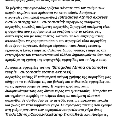
πολλές φορές χωρίς να αλλάζουμε το κείμενό μας.
Το μέγεθος της σφραγίδας ορίζεται πάντοτε από τον αριθμό των
σειρών κειμένου που πρόκειται να εκτυπωθούν. Αυτόματες
στρογγυλές (και οβάλ) σφραγίδες) (Sfragides Athina express
oval & stroggules – automatic): στρογγυλές αυτόματες
σφραγίδες ωοειδείς αυτόματες σφραγίδες Στρογγυλή αυτόματη είναι
η σφραγίδα που χρησιμοποιείται συνήθως από το κράτος στις
συναλλαγές του με τους πολίτες. Ωστόσο, πολλοί επιχειρηματίες
αποφασίζουν να χρησιμοποιήσουν τον στρογγυλό τύπο σφραγίδας
όταν έχουν λογότυπο. Διάφορα ιδρύματα, ναυτιλιακές ενώσεις,
εγχώριες ή ξένες εταιρείες, σύλλογοι, δήμοι, νομικές εταιρείες και
επιχειρήσεις του κατασκευαστικού κλάδου δημιουργούν το δικό τους
προφίλ με τη χρήση της στρογγυλής σφραγίδας και το logo τους.
Αυτόματες σφραγίδες τσέπης (Sfragides Athina automates
tsepis – automatic stamp express) :
σφραγίδες τσέπης Η καθημερινή ανάγκη χρήσης της σφραγίδας μας
οδήγησε να επιλέξουμε τις πιο βολικές και ανθεκτικές σφραγίδες και
να τις προσφέρουμε σε εσάς. Η κομψή εμφάνιση και η
διακριτικότητα τους σας δίνουν κύρος και εμπιστοσύνη. Μπορείτε να
καταγράψετε ακριβώς το κείμενο όπως σε αυτόματη κλασική
σφραγίδα, σε συνδυασμό με το μέγεθός τους, μεταφέρονται εύκολα
και χωρίς να καταλαμβάνουν χώρο. Οι σφραγίδες τσέπης που έχουμε
στη γκάμα μας είναι των κορυφαίων εταιρειών στο χώρο όπως
Trodat,Shiny,Colop,Maxstamp,Traxx,Redi κλπ. Αυτόματες