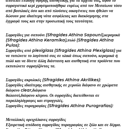
αποτελεί επιλογή υψηλής αισθητικής για τα αρχεία σας, αφού το
σφραγιστικό κερί χρησιμοποιήθηκε ευρέως από τον Μεσαίωνα τόσο
από βασιλικές όσο και από πλούσιες οικογένειες που ήθελαν να
δώσουν μια ιδιαίτερη νότα ασφάλειας και διακόσμησης στα
έγγραφά τους και στην προσωπική τους ταυτότητα.
Σφραγίδες για σαπούνι (Sfragides Athina Sapouni),κεραμικά
(Sfragides Athina Keramika),πυλό (Sfragides Athina
Pulos):
Σφραγίδες από plexiglass (Sfragides Athina Plexiglass) για
να τυπώνετε το λογότυπό σας σε υλικά όπως σαπούνι, κεραμικά ή
πυλό και να δίνετε άλλη διάσταση και αισθητική στα προϊόντα που
εκτυπώνετε σφραγίζόντας τα.
Σφραγίδες ακρυλικές (Sfragides Athina Akrilikes):
Σφραγίδες ιδιαίτερης αισθητικής σε χερούλι διάφανο σε χρώματα
διάφανο clear,διάφανο
θαλασσί,διάφανο κίτρινο. Οι σφραγίδες διατείθονται σε
παραλληλόγραφες και στρογγυλές.
Σφραγίδες πυρογραφίας (Sfragides Athina Purografias):
Μεταλλικές ορειχάλκινες σφραγίδες
Εξαιρετική απόδοση σφραγίδας πυρογραφίας σε ξύλο και σε δέρμα.