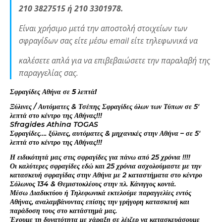
210 3827515 ή 210 3301978.
Είναι χρήσιμο μετά την αποστολή στοιχείων των
σφραγίδων σας είτε μέσω email είτε τηλεφωνικά να
καλέσετε απλά για να επιβεβαιώσετε την παραλαβή της
παραγγελίας σας.
Σφραγίδες Αθήνα σε 5 λεπτά!
Ξύλινες / Αυτόματες & Τσέπης Σφραγίδες όλων των Τύπων σε 5′
λεπτά στο κέντρο της Αθήνας!!!
Sfragides Athina TOGAS
Σφραγίδες…. ξύλινες, αυτόματες & μηχανικές στην Αθήνα – σε 5′
λεπτά στο κέντρο της Αθήνας!!!
Η ειδικότητά μας στις σφραγίδες για πάνω από 25 χρόνια !!!!
Οι καλύτερες σφραγίδες εδώ και 25 χρόνια ασχολούμαστε με την
κατασκευή σφραγίδας στην Αθήνα με 2 καταστήματα στο κέντρο
Σόλωνος 134 & Θεμιστοκλέους στην πλ. Κάνιγγος κοντά.
Μέσω Διαδικτύου ή Τηλεφωνικά εκτελούμε παραγγελίες εντός
Αθήνας, αναλαμβάνοντας επίσης την γρήγορη κατασκευή και
παράδοση τους στο κατάστημά μας.
Έχουμε τη δυνατότητα με χάραξη σε λέιζερ να κατασκευάσουμε