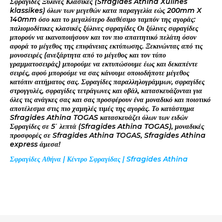
Σφραγίδες Ξύλινες Κλασικες (Sfragides Athina Xulines
klassikes) όλων των μεγεθών κατα παραγγελία εώς 200mm X
140mm όσο και το μεγαλύτερο διαθέσιμο ταμπόν της αγοράς:
παλιομοδίτικες κλασικές ξύλινες σφραγίδες Οι ξύλινες σφραγίδες
μπορούν να ικανοποιήσουν και τον πιο απαιτητικό πελάτη όσον
αφορά το μέγεθος της επιφάνειας εκτύπωσης. Ξεκινώντας από τις
μονοσειρές (ανεξάρτητα από το μέγεθος και τον τύπο
γραμματοσειράς) μπορούμε να εκτυπώσουμε έως και δεκαπέντε
σειρές, αφού μπορούμε να σας κάνουμε οποιοδήποτε μέγεθος
κατόπιν αιτήματος σας. Σφραγίδες παραλληλογράμμων, σφραγίδες
στρογγυλές, σφραγίδες τετράγωνες και οβάλ, κατασκευάζονται για
όλες τις ανάγκες σας και σας προσφέρουν ένα μοναδικό και ποιοτικό
αποτέλεσμα στις πιο χαμηλές τιμές της αγοράς. Το κατάστημα
Sfragides Athina TOGAS κατασκευάζει όλων των ειδών
Σφραγίδες σε 5΄ λεπτά (Sfragides Athina TOGAS), μοναδικές
προσφορές σε Sfragides Athina TOGAS, Sfragides Athina
express άμεσα!
Σφραγίδες Αθήνα | Κέντρο Σφραγίδας | Sfragides Athina