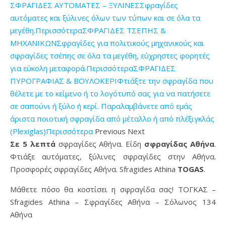
ΣΦΡΑΓΙΔΕΣ ΑΥΤΟΜΑΤΕΣ – ΞΥΛΙΝΕΣΣφραγίδες
αυτόματες και ξύλινες όλων των τύπων και σε όλα τα
μεγέθη.Περισσότερα
ΣΦΡΑΓΙΔΕΣ ΤΣΕΠΗΣ &
ΜΗΧΑΝΙΚΩΝΣφραγίδες για πολιτικούς μηχανικούς και
σφραγίδες τσέπης σε όλα τα μεγέθη, εύχρηστες φορητές
για εύκολη μεταφορά.Περισσότερα
ΣΦΡΑΓΙΔΕΣ
ΠΥΡΟΓΡΑΦΙΑΣ & ΒΟΥΛΟΚΕΡΙΦτιάξτε την σφραγίδα που
θέλετε με το κείμενο ή το λογότυπό σας για να πατήσετε
σε σαπούνι ή ξύλο ή κερί. Παραλαμβάνετε από εμάς
άριστα ποιοτική σφραγίδα από μέταλλο ή από πλέξιγκλάς
(Plexiglas)Περισσότερα
Previous Next
Σε 5 λεπτά
σφραγίδες Αθήνα. Είδη
σφραγίδας Αθήνα
.
Φτιάξε αυτόματες, ξύλινες σφραγίδες στην Αθήνα.
Προσφορές σφραγίδες Αθήνα. Sfragides Athina
TOGAS
.
Μάθετε πόσο θα κοστίσει η σφραγίδα σας! ΤΟΓΚΑΣ –
Sfragides Athina – Σφραγίδες Αθήνα – Σόλωνος 134
Αθήνα