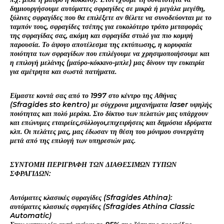
δημιουργήσουμε αυτόματες σφραγίδες σε μικρά ή μεγάλα μεγέθη,
ξύλινες σφραγίδες που θα επιλέξετε αν θέλετε να συνοδεύονται με το
ταμπόν τους, σφραγίδες τσέπης για ευκολότερο τρόπο μεταφοράς
της σφραγίδας σας, ακόμη και σφραγίδα στυλό για πιο κομψή
παρουσία. Το άψογο αποτέλεσμα της εκτύπωσης, η κορυφαία
ποιότητα των σφραγίδων που επιλέγουμε να χρησιμοποιήσουμε και
η επιλογή μελάνης (μαύρο-κόκκινο-μπλε) μας δίνουν την ευκαιρία
για αμέτρητα και σωστά πατήματα.
Είμαστε κοντά σας από το 1997 στο κέντρο της Αθήνας
(Sfragides sto kentro) με σύγχρονα μηχανήματα laser υψηλής
ποιότητας και πολύ μεράκι. Στο δίκτυο των πελατών μας υπάρχουν
και επώνυμες εταιρείες,σύλλογοι,επιχειρήσεις και δημόσια ιδρύματα
κλπ. Οι πελάτες μας, μας έδωσαν τη θέση του μόνιμου συνεργάτη
μετά από της επιλογή των υπηρεσιών μας.
ΣΥΝΤΟΜΗ ΠΕΡΙΓΡΑΦΗ ΤΩΝ ΔΙΑΘΕΣΙΜΩΝ ΤΥΠΩΝ
ΣΦΡΑΓΙΔΩΝ:
Αυτόματες κλασικές σφραγίδες (Sfragides Athina):
αυτόματες κλασικές σφραγίδες (Sfragides Athina Classic
Automatic)