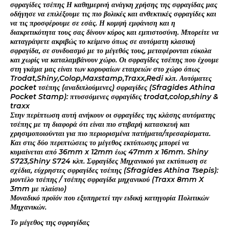
σφραγίδες τσέπης Η καθημερινή ανάγκη χρήσης της σφραγίδας μας
οδήγησε να επιλέξουμε τις πιο βολικές και ανθεκτικές σφραγίδες και
να τις προσφέρουμε σε εσάς. Η κομψή εμφάνιση και η
διακριτικότητα τους σας δίνουν κύρος και εμπιστοσύνη. Μπορείτε να
καταγράψετε ακριβώς το κείμενο όπως σε αυτόματη κλασική
σφραγίδα, σε συνδυασμό με το μέγεθός τους, μεταφέρονται εύκολα
και χωρίς να καταλαμβάνουν χώρο. Οι σφραγίδες τσέπης που έχουμε
στη γκάμα μας είναι των κορυφαίων εταιρειών στο χώρο όπως
Trodat,Shiny,Colop,Maxstamp,Traxx,Redi κλπ. Αυτόματες
pocket τσέπης (αναδιπλούμενες) σφραγίδες (Sfragides Athina
Pocket Stamp): πτυσσόμενες σφραγίδες trodat,colop,shiny &
traxx
Στην περίπτωση αυτή ανήκουν οι σφραγίδες της κλάσης αυτόματης
τσέπης με τη διαφορά ότι είναι πιο στιβαρή κατασκευή και
χρησιμοποιούνται για πιο περιορισμένα πατήματα/πρεσαρίσματα.
Και στις δύο περιπτώσεις το μέγεθος εκτύπωσης μπορεί να
κυμαίνεται από 36mm x 12mm έως 47mm x 16mm. Shiny
S723,Shiny S724 κλπ. Σφραγίδες Μηχανικού για εκτύπωση σε
σχέδια, εύχρηστες σφραγίδες τσέπης (Sfragides Athina Tsepis):
μοντέλο τσέπης / τσέπης σφραγίδα μηχανικού (Traxx 8mm X
3mm με πλαίσιο)
Μοναδικό προϊόν που εξυπηρετεί την ειδική κατηγορία Πολιτικών
Μηχανικών.
Το μέγεθος της σφραγίδας