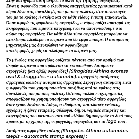
Στην κατηγορία αυτή ανήκει το 85% της ζήτησης σφραγίδας.
Είναι η σφραγίδα που ο ελεύθερος επαγγελματίας χρησιμοποιεί κατά
κύριο λόγο στις συναλλαγές του με τους πελάτες, στις συναλλαγές
του με το κράτος ή ακόμα και σε κάθε είδους έντυπη επικοινωνία.
Όσον αφορά τις φορολογικές σφραγίδες, ο νόμος ορίζει αυστηρά τις
πληροφορίες που είμαστε υποχρεωμένοι να αποτυπώσουμε στο
σώμα της σφραγίδας. Για κάθε άλλο τύπο σφραγίδας μπορούμε να
επιλέξουμε ελεύθερα το κείμενο που θα εμφανίσουμε. Ο αυτόματος
μηχανισμός μας διευκολύνει να σφραγίζουμε
πολλές φορές χωρίς να αλλάζουμε το κείμενό μας.
Το μέγεθος της σφραγίδας ορίζεται πάντοτε από τον αριθμό των
σειρών κειμένου που πρόκειται να εκτυπωθούν. Αυτόματες
στρογγυλές (και οβάλ) σφραγίδες) (Sfragides Athina express
oval & stroggules – automatic): στρογγυλές αυτόματες
σφραγίδες ωοειδείς αυτόματες σφραγίδες Στρογγυλή αυτόματη είναι
η σφραγίδα που χρησιμοποιείται συνήθως από το κράτος στις
συναλλαγές του με τους πολίτες. Ωστόσο, πολλοί επιχειρηματίες
αποφασίζουν να χρησιμοποιήσουν τον στρογγυλό τύπο σφραγίδας
όταν έχουν λογότυπο. Διάφορα ιδρύματα, ναυτιλιακές ενώσεις,
εγχώριες ή ξένες εταιρείες, σύλλογοι, δήμοι, νομικές εταιρείες και
επιχειρήσεις του κατασκευαστικού κλάδου δημιουργούν το δικό τους
προφίλ με τη χρήση της στρογγυλής σφραγίδας και το logo τους.
Αυτόματες σφραγίδες τσέπης (Sfragides Athina automates
tsepis – automatic stamp express) :