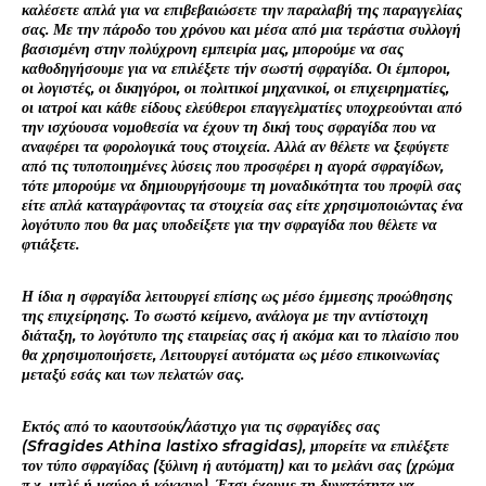
καλέσετε απλά για να επιβεβαιώσετε την παραλαβή της παραγγελίας
σας. Με την πάροδο του χρόνου και μέσα από μια τεράστια συλλογή
βασισμένη στην πολύχρονη εμπειρία μας, μπορούμε να σας
καθοδηγήσουμε για να επιλέξετε τήν σωστή σφραγίδα. Οι έμποροι,
οι λογιστές, οι δικηγόροι, οι πολιτικοί μηχανικοί, οι επιχειρηματίες,
οι ιατροί και κάθε είδους ελεύθεροι επαγγελματίες υποχρεούνται από
την ισχύουσα νομοθεσία να έχουν τη δική τους σφραγίδα που να
αναφέρει τα φορολογικά τους στοιχεία. Αλλά αν θέλετε να ξεφύγετε
από τις τυποποιημένες λύσεις που προσφέρει η αγορά σφραγίδων,
τότε μπορούμε να δημιουργήσουμε τη μοναδικότητα του προφίλ σας
είτε απλά καταγράφοντας τα στοιχεία σας είτε χρησιμοποιώντας ένα
λογότυπο που θα μας υποδείξετε για την σφραγίδα που θέλετε να
φτιάξετε.
Η ίδια η σφραγίδα λειτουργεί επίσης ως μέσο έμμεσης προώθησης
της επιχείρησης. Το σωστό κείμενο, ανάλογα με την αντίστοιχη
διάταξη, το λογότυπο της εταιρείας σας ή ακόμα και το πλαίσιο που
θα χρησιμοποιήσετε, Λειτουργεί αυτόματα ως μέσο επικοινωνίας
μεταξύ εσάς και των πελατών σας.
Εκτός από το καουτσούκ/λάστιχο για τις σφραγίδες σας
(Sfragides Athina lastixo sfragidas), μπορείτε να επιλέξετε
τον τύπο σφραγίδας (ξύλινη ή αυτόματη) και το μελάνι σας (χρώμα
π.χ. μπλέ ή μαύρο ή κόκκινο). Έτσι έχουμε τη δυνατότητα να