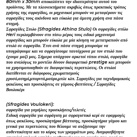
80mm x 30mm αποκαλύπτει την ιδιαιτερότητα αυτού του
προϊόντος. Με τα πλεονεκτήματα ακριβώς όπως πρακτικός τρόπος
χρήσης της σφραγίδας, οι μηχανικοί μπορούν να μεταφέρουν τις
σφραγίδες τους ακίνδυνα και εύκολα για άμεση χρήση ανα πάσα
στιγμή.
Σφραγίδες Στυλο (Sfragides Athina Stulo) Οι σφραγίδες στύλο
Heri περιλαμβάνουν στο πίσω μέρος τους ειδικό μηχανισμό
σφραγίδας και μπορούν εύκολα με μία κίνηση να μετατραπούν από
στυλό σε σφραγίδα. Έτσι ανά πάσα στιγμή μπορούμε να
υπογράψουμε και να σφραγίσουμε ταυτόχρονα με τον στυλό που
έχουμε μαζί μας. Σήμερα υπάρχουν αρκετοί τύποι στυλό, σφραγίδα
που αναλόγως το μοντέλο δίνουν διαφορετικό prestige και μπορούν
να χρησιμοποιηθούν σε διαφορετικές περιπτώσεις. Οι στυλοί
διατίθενται σε διάφορους χρωματισμούς
χρυσό,ασημί,μπορντό,μαύρο,μπλε κλπ. Σφραγίδες για ταχυδρομικούς
φακέλους και προσκλήσεις σε γάμους-βαπτίσεις / Σφραγίδες
Βουλοκέρι
(Sfragides Voulokeri):
σφραγίδα για γαμήλιες προσκλήσεις/τελετές
Ειδική σφραγίδα για σφράγιση με σφραγιστικό κερί σε εφαρμογές
όπως φακέλους, προσκλητήρια βάπτισης, προσκλητήρια γάμου και
γενικά για περιπτώσεις που θέλουμε να αυξήσουμε την
αυθεντικότητα και το κύρος των γραμμάτων μας. Αναμφισβήτητα