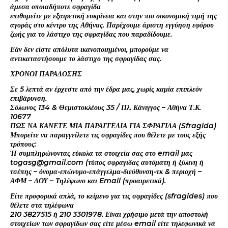
άμεσα οποιαδήποτε σφραγίδα
επιθυμείτε με εξαιρετική ευκρίνεια και στην πιο οικονομική τιμή της
αγοράς στο κέντρο της Αθήνας. Παρέχουμε άριστη εγγύηση εφόρου
ζωής για το λάστιχο της σφραγίδας που παραδίδουμε.
Εάν δεν είστε απόλυτα ικανοποιημένοι, μπορούμε να
αντικαταστήσουμε το λάστιχο της σφραγίδας σας.
ΧΡΟΝΟΙ ΠΑΡΑΔΟΣΗΣ
Σε 5 λεπτά αν έρχεστε από την έδρα μας, χωρίς καμία επιπλεόν
επιβάρυνση.
Σόλωνος 134 & Θεμιστοκλέους 35 / Πλ. Κάνιγγος – Αθήνα Τ.Κ.
10677
ΠΩΣ ΝΑ ΚΑΝΕΤΕ ΜΙΑ ΠΑΡΑΓΓΕΛΙΑ ΓΙΑ ΣΦΡΑΓΙΔΑ (Sfragida)
Μπορείτε να παραγγείλετε τις σφραγίδες που θέλετε με τους εξής
τρόπους:
Ή συμπληρώνοντας εύκολα τα στοιχεία σας στο email μας
togasg@gmail.com (τύπος σφραγιδας αυτόματη ή ξύλινη ή
τσέπης – όνομα-επώνυμο-επάγγελμα-διεύθυνση-τκ & περιοχή –
ΑΦΜ – ΔΟΥ – Τηλέφωνο και Email (προαιρετικά).
Είτε προφορικά απλά, το κείμενο για τις σφραγίδες (sfragides) που
θέλετε στα τηλέφωνα
210 3827515 ή 210 3301978. Είναι χρήσιμο μετά την αποστολή
στοιχείων των σφραγίδων σας είτε μέσω email είτε τηλεφωνικά να