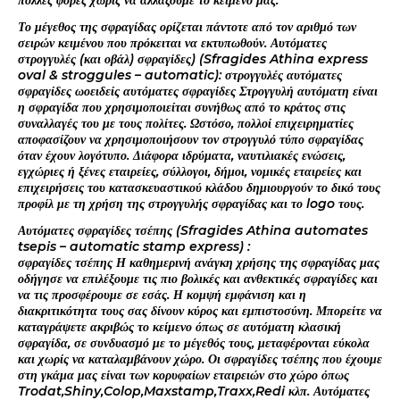
πολλές φορές χωρίς να αλλάζουμε το κείμενό μας.
Το μέγεθος της σφραγίδας ορίζεται πάντοτε από τον αριθμό των
σειρών κειμένου που πρόκειται να εκτυπωθούν. Αυτόματες
στρογγυλές (και οβάλ) σφραγίδες) (Sfragides Athina express
oval & stroggules – automatic): στρογγυλές αυτόματες
σφραγίδες ωοειδείς αυτόματες σφραγίδες Στρογγυλή αυτόματη είναι
η σφραγίδα που χρησιμοποιείται συνήθως από το κράτος στις
συναλλαγές του με τους πολίτες. Ωστόσο, πολλοί επιχειρηματίες
αποφασίζουν να χρησιμοποιήσουν τον στρογγυλό τύπο σφραγίδας
όταν έχουν λογότυπο. Διάφορα ιδρύματα, ναυτιλιακές ενώσεις,
εγχώριες ή ξένες εταιρείες, σύλλογοι, δήμοι, νομικές εταιρείες και
επιχειρήσεις του κατασκευαστικού κλάδου δημιουργούν το δικό τους
προφίλ με τη χρήση της στρογγυλής σφραγίδας και το logo τους.
Αυτόματες σφραγίδες τσέπης (Sfragides Athina automates
tsepis – automatic stamp express) :
σφραγίδες τσέπης Η καθημερινή ανάγκη χρήσης της σφραγίδας μας
οδήγησε να επιλέξουμε τις πιο βολικές και ανθεκτικές σφραγίδες και
να τις προσφέρουμε σε εσάς. Η κομψή εμφάνιση και η
διακριτικότητα τους σας δίνουν κύρος και εμπιστοσύνη. Μπορείτε να
καταγράψετε ακριβώς το κείμενο όπως σε αυτόματη κλασική
σφραγίδα, σε συνδυασμό με το μέγεθός τους, μεταφέρονται εύκολα
και χωρίς να καταλαμβάνουν χώρο. Οι σφραγίδες τσέπης που έχουμε
στη γκάμα μας είναι των κορυφαίων εταιρειών στο χώρο όπως
Trodat,Shiny,Colop,Maxstamp,Traxx,Redi κλπ. Αυτόματες