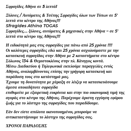
Σφραγίδες Αθήνα σε 5 λεπτά!
Ξύλινες / Αυτόματες & Τσέπης Σφραγίδες όλων των Τύπων σε 5′
λεπτά στο κέντρο της Αθήνας!!!
Sfragides Athina TOGAS
Σφραγίδες…. ξύλινες, αυτόματες & μηχανικές στην Αθήνα – σε 5′
λεπτά στο κέντρο της Αθήνας!!!
Η ειδικότητά μας στις σφραγίδες για πάνω από 25 χρόνια !!!!
Οι καλύτερες σφραγίδες εδώ και 25 χρόνια ασχολούμαστε με την
κατασκευή σφραγίδας στην Αθήνα με 2 καταστήματα στο κέντρο
Σόλωνος 134 & Θεμιστοκλέους στην πλ. Κάνιγγος κοντά.
Μέσω Διαδικτύου ή Τηλεφωνικά εκτελούμε παραγγελίες εντός
Αθήνας, αναλαμβάνοντας επίσης την γρήγορη κατασκευή και
παράδοση τους στο κατάστημά μας.
Έχουμε τη δυνατότητα με χάραξη σε λέιζερ να κατασκευάσουμε
άμεσα οποιαδήποτε σφραγίδα
επιθυμείτε με εξαιρετική ευκρίνεια και στην πιο οικονομική τιμή της
αγοράς στο κέντρο της Αθήνας. Παρέχουμε άριστη εγγύηση εφόρου
ζωής για το λάστιχο της σφραγίδας που παραδίδουμε.
Εάν δεν είστε απόλυτα ικανοποιημένοι, μπορούμε να
αντικαταστήσουμε το λάστιχο της σφραγίδας σας.
ΧΡΟΝΟΙ ΠΑΡΑΔΟΣΗΣ