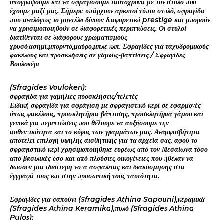
υπογράψουμε και να σφραγίσουμε ταυτόχρονα με τον στυλό που
έχουμε μαζί μας. Σήμερα υπάρχουν αρκετοί τύποι στυλό, σφραγίδα
που αναλόγως το μοντέλο δίνουν διαφορετικό prestige και μπορούν
να χρησιμοποιηθούν σε διαφορετικές περιπτώσεις. Οι στυλοί
διατίθενται σε διάφορους χρωματισμούς
χρυσό,ασημί,μπορντό,μαύρο,μπλε κλπ. Σφραγίδες για ταχυδρομικούς
φακέλους και προσκλήσεις σε γάμους-βαπτίσεις / Σφραγίδες
Βουλοκέρι
(Sfragides Voulokeri):
σφραγίδα για γαμήλιες προσκλήσεις/τελετές
Ειδική σφραγίδα για σφράγιση με σφραγιστικό κερί σε εφαρμογές
όπως φακέλους, προσκλητήρια βάπτισης, προσκλητήρια γάμου και
γενικά για περιπτώσεις που θέλουμε να αυξήσουμε την
αυθεντικότητα και το κύρος των γραμμάτων μας. Αναμφισβήτητα
αποτελεί επιλογή υψηλής αισθητικής για τα αρχεία σας, αφού το
σφραγιστικό κερί χρησιμοποιήθηκε ευρέως από τον Μεσαίωνα τόσο
από βασιλικές όσο και από πλούσιες οικογένειες που ήθελαν να
δώσουν μια ιδιαίτερη νότα ασφάλειας και διακόσμησης στα
έγγραφά τους και στην προσωπική τους ταυτότητα.
Σφραγίδες για σαπούνι (Sfragides Athina Sapouni),κεραμικά
(Sfragides Athina Keramika),πυλό (Sfragides Athina
Pulos):