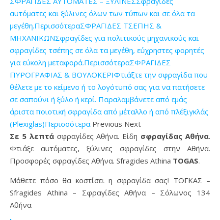
ΣΦΡΑΓΙΔΕΣ ΑΥΤΟΜΑΤΕΣ – ΞΥΛΙΝΕΣΣφραγίδες
αυτόματες και ξύλινες όλων των τύπων και σε όλα τα
μεγέθη.Περισσότερα
ΣΦΡΑΓΙΔΕΣ ΤΣΕΠΗΣ &
ΜΗΧΑΝΙΚΩΝΣφραγίδες για πολιτικούς μηχανικούς και
σφραγίδες τσέπης σε όλα τα μεγέθη, εύχρηστες φορητές
για εύκολη μεταφορά.Περισσότερα
ΣΦΡΑΓΙΔΕΣ
ΠΥΡΟΓΡΑΦΙΑΣ & ΒΟΥΛΟΚΕΡΙΦτιάξτε την σφραγίδα που
θέλετε με το κείμενο ή το λογότυπό σας για να πατήσετε
σε σαπούνι ή ξύλο ή κερί. Παραλαμβάνετε από εμάς
άριστα ποιοτική σφραγίδα από μέταλλο ή από πλέξιγκλάς
(Plexiglas)Περισσότερα
Previous Next
Σε 5 λεπτά
σφραγίδες Αθήνα. Είδη
σφραγίδας Αθήνα
.
Φτιάξε αυτόματες, ξύλινες σφραγίδες στην Αθήνα.
Προσφορές σφραγίδες Αθήνα. Sfragides Athina
TOGAS
.
Μάθετε πόσο θα κοστίσει η σφραγίδα σας! ΤΟΓΚΑΣ –
Sfragides Athina – Σφραγίδες Αθήνα – Σόλωνος 134
Αθήνα