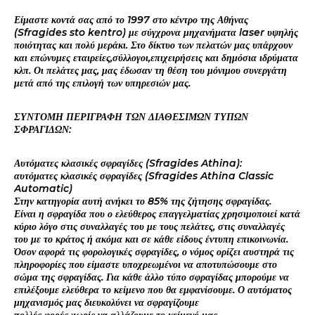
Είμαστε κοντά σας από το 1997 στο κέντρο της Αθήνας
(Sfragides sto kentro) με σύγχρονα μηχανήματα laser υψηλής
ποιότητας και πολύ μεράκι. Στο δίκτυο των πελατών μας υπάρχουν
και επώνυμες εταιρείες,σύλλογοι,επιχειρήσεις και δημόσια ιδρύματα
κλπ. Οι πελάτες μας, μας έδωσαν τη θέση του μόνιμου συνεργάτη
μετά από της επιλογή των υπηρεσιών μας.
ΣΥΝΤΟΜΗ ΠΕΡΙΓΡΑΦΗ ΤΩΝ ΔΙΑΘΕΣΙΜΩΝ ΤΥΠΩΝ
ΣΦΡΑΓΙΔΩΝ:
Αυτόματες κλασικές σφραγίδες (Sfragides Athina):
αυτόματες κλασικές σφραγίδες (Sfragides Athina Classic
Automatic)
Στην κατηγορία αυτή ανήκει το 85% της ζήτησης σφραγίδας.
Είναι η σφραγίδα που ο ελεύθερος επαγγελματίας χρησιμοποιεί κατά
κύριο λόγο στις συναλλαγές του με τους πελάτες, στις συναλλαγές
του με το κράτος ή ακόμα και σε κάθε είδους έντυπη επικοινωνία.
Όσον αφορά τις φορολογικές σφραγίδες, ο νόμος ορίζει αυστηρά τις
πληροφορίες που είμαστε υποχρεωμένοι να αποτυπώσουμε στο
σώμα της σφραγίδας. Για κάθε άλλο τύπο σφραγίδας μπορούμε να
επιλέξουμε ελεύθερα το κείμενο που θα εμφανίσουμε. Ο αυτόματος
μηχανισμός μας διευκολύνει να σφραγίζουμε