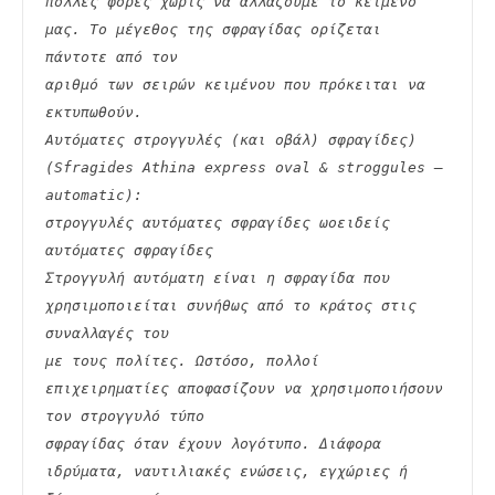
πολλές φορές χωρίς να αλλάζουμε το κείμενό 
μας. Το μέγεθος της σφραγίδας ορίζεται 
πάντοτε από τον
αριθμό των σειρών κειμένου που πρόκειται να 
εκτυπωθούν.
Αυτόματες στρογγυλές (και οβάλ) σφραγίδες) 
(Sfragides Athina express oval & stroggules – 
automatic):
στρογγυλές αυτόματες σφραγίδες ωοειδείς 
αυτόματες σφραγίδες
Στρογγυλή αυτόματη είναι η σφραγίδα που 
χρησιμοποιείται συνήθως από το κράτος στις 
συναλλαγές του
με τους πολίτες. Ωστόσο, πολλοί 
επιχειρηματίες αποφασίζουν να χρησιμοποιήσουν 
τον στρογγυλό τύπο
σφραγίδας όταν έχουν λογότυπο. Διάφορα 
ιδρύματα, ναυτιλιακές ενώσεις, εγχώριες ή 