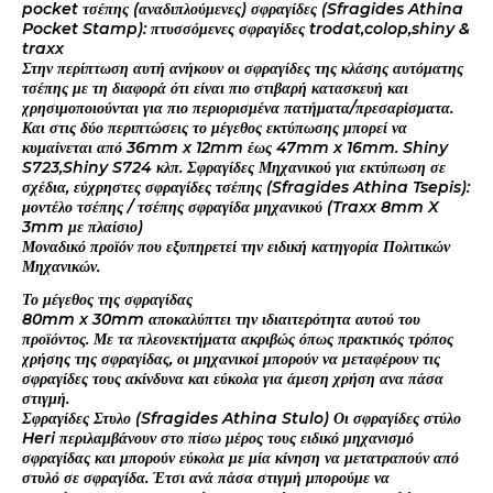
pocket τσέπης (αναδιπλούμενες) σφραγίδες (Sfragides Athina
Pocket Stamp): πτυσσόμενες σφραγίδες trodat,colop,shiny &
traxx
Στην περίπτωση αυτή ανήκουν οι σφραγίδες της κλάσης αυτόματης
τσέπης με τη διαφορά ότι είναι πιο στιβαρή κατασκευή και
χρησιμοποιούνται για πιο περιορισμένα πατήματα/πρεσαρίσματα.
Και στις δύο περιπτώσεις το μέγεθος εκτύπωσης μπορεί να
κυμαίνεται από 36mm x 12mm έως 47mm x 16mm. Shiny
S723,Shiny S724 κλπ. Σφραγίδες Μηχανικού για εκτύπωση σε
σχέδια, εύχρηστες σφραγίδες τσέπης (Sfragides Athina Tsepis):
μοντέλο τσέπης / τσέπης σφραγίδα μηχανικού (Traxx 8mm X
3mm με πλαίσιο)
Μοναδικό προϊόν που εξυπηρετεί την ειδική κατηγορία Πολιτικών
Μηχανικών.
Το μέγεθος της σφραγίδας
80mm x 30mm αποκαλύπτει την ιδιαιτερότητα αυτού του
προϊόντος. Με τα πλεονεκτήματα ακριβώς όπως πρακτικός τρόπος
χρήσης της σφραγίδας, οι μηχανικοί μπορούν να μεταφέρουν τις
σφραγίδες τους ακίνδυνα και εύκολα για άμεση χρήση ανα πάσα
στιγμή.
Σφραγίδες Στυλο (Sfragides Athina Stulo) Οι σφραγίδες στύλο
Heri περιλαμβάνουν στο πίσω μέρος τους ειδικό μηχανισμό
σφραγίδας και μπορούν εύκολα με μία κίνηση να μετατραπούν από
στυλό σε σφραγίδα. Έτσι ανά πάσα στιγμή μπορούμε να