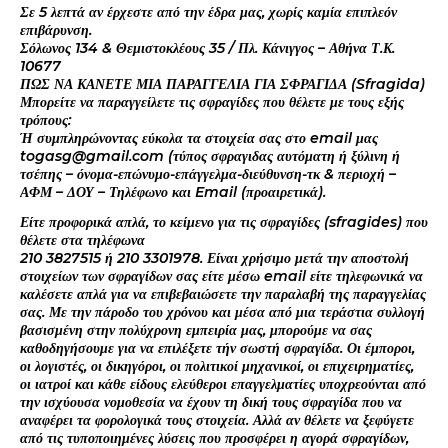
Σε 5 λεπτά αν έρχεστε από την έδρα μας, χωρίς καμία επιπλεόν
επιβάρυνση.
Σόλωνος 134 & Θεμιστοκλέους 35 / Πλ. Κάνιγγος – Αθήνα Τ.Κ.
10677
ΠΩΣ ΝΑ ΚΑΝΕΤΕ ΜΙΑ ΠΑΡΑΓΓΕΛΙΑ ΓΙΑ ΣΦΡΑΓΙΔΑ (Sfragida)
Μπορείτε να παραγγείλετε τις σφραγίδες που θέλετε με τους εξής
τρόπους:
Ή συμπληρώνοντας εύκολα τα στοιχεία σας στο email μας
togasg@gmail.com (τύπος σφραγιδας αυτόματη ή ξύλινη ή
τσέπης – όνομα-επώνυμο-επάγγελμα-διεύθυνση-τκ & περιοχή –
ΑΦΜ – ΔΟΥ – Τηλέφωνο και Email (προαιρετικά).
Είτε προφορικά απλά, το κείμενο για τις σφραγίδες (sfragides) που
θέλετε στα τηλέφωνα
210 3827515 ή 210 3301978. Είναι χρήσιμο μετά την αποστολή
στοιχείων των σφραγίδων σας είτε μέσω email είτε τηλεφωνικά να
καλέσετε απλά για να επιβεβαιώσετε την παραλαβή της παραγγελίας
σας. Με την πάροδο του χρόνου και μέσα από μια τεράστια συλλογή
βασισμένη στην πολύχρονη εμπειρία μας, μπορούμε να σας
καθοδηγήσουμε για να επιλέξετε τήν σωστή σφραγίδα. Οι έμποροι,
οι λογιστές, οι δικηγόροι, οι πολιτικοί μηχανικοί, οι επιχειρηματίες,
οι ιατροί και κάθε είδους ελεύθεροι επαγγελματίες υποχρεούνται από
την ισχύουσα νομοθεσία να έχουν τη δική τους σφραγίδα που να
αναφέρει τα φορολογικά τους στοιχεία. Αλλά αν θέλετε να ξεφύγετε
από τις τυποποιημένες λύσεις που προσφέρει η αγορά σφραγίδων,