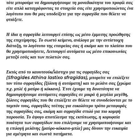
τότε μπορούμε να δημιουργήσουμε τη μοναδικότητα του προφίλ σας
είτε απλά καταγράφοντας τα στοιχεία σας είτε χρησιμοποιώντας ένα
λογότυπο που θα μας υποδείξετε για την σφραγίδα που θέλετε να
φτιάξετε.
Η ίδια η σφραγίδα λειτουργεί επίσης ως μέσο έμμεσης προώθησης
της επιχείρησης. Το σωστό κείμενο, ανάλογα με την αντίστοιχη
διάταξη, το λογότυπο της εταιρείας σας ή ακόμα και το πλαίσιο που
θα χρησιμοποιήσετε, Λειτουργεί αυτόματα ως μέσο επικοινωνίας
μεταξύ εσάς και των πελατών σας.
Εκτός από το καουτσούκ/λάστιχο για τις σφραγίδες σας
(Sfragides Athina lastixo sfragidas), μπορείτε να επιλέξετε
τον τύπο σφραγίδας (ξύλινη ή αυτόματη) και το μελάνι σας (χρώμα
π.χ. μπλέ ή μαύρο ή κόκκινο). Έτσι έχουμε τη δυνατότητα να
δημιουργήσουμε αυτόματες σφραγίδες σε μικρά ή μεγάλα μεγέθη,
ξύλινες σφραγίδες που θα επιλέξετε αν θέλετε να συνοδεύονται με το
ταμπόν τους, σφραγίδες τσέπης για ευκολότερο τρόπο μεταφοράς
της σφραγίδας σας, ακόμη και σφραγίδα στυλό για πιο κομψή
παρουσία. Το άψογο αποτέλεσμα της εκτύπωσης, η κορυφαία
ποιότητα των σφραγίδων που επιλέγουμε να χρησιμοποιήσουμε και
η επιλογή μελάνης (μαύρο-κόκκινο-μπλε) μας δίνουν την ευκαιρία
για αμέτρητα και σωστά πατήματα.