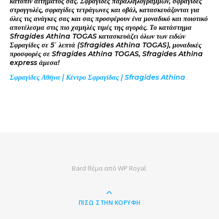
κατόπιν αιτήματος σας. Σφραγίδες παραλληλογράμμων, σφραγίδες
στρογγυλές, σφραγίδες τετράγωνες και οβάλ, κατασκευάζονται για
όλες τις ανάγκες σας και σας προσφέρουν ένα μοναδικό και ποιοτικό
αποτέλεσμα στις πιο χαμηλές τιμές της αγοράς. Το κατάστημα
Sfragides Athina TOGAS κατασκευάζει όλων των ειδών
Σφραγίδες σε 5΄ λεπτά (Sfragides Athina TOGAS), μοναδικές
προσφορές σε Sfragides Athina TOGAS, Sfragides Athina
express άμεσα!
Σφραγίδες Αθήνα | Κέντρο Σφραγίδας | Sfragides Athina
Bard θέμα από
WP Royal
.
ΠΊΣΩ ΣΤΗΝ ΚΟΡΥΦΉ