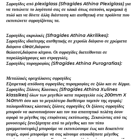
Σφραγίδες από plexiglass (Sfragides Athina Plexiglass) για
να τυπώνετε το λογότυπό σας σε υλικά όπως σαπούνι, κεραμικά ή
πυλό και να δίνετε άλλη διάσταση και αισθητική στα προϊόντα που
εκτυπώνετε σφραγίζόντας τα.
Σφραγίδες ακρυλικές (Sfragides Athina Akrilikes):
Σφραγίδες ιδιαίτερης αισθητικής σε χερούλι διάφανο σε χρώματα
διάφανο clear,διάφανο
θαλασσί,διάφανο κίτρινο. Οι σφραγίδες διατείθονται σε
παραλληλόγραφες και στρογγυλές.
Σφραγίδες πυρογραφίας (Sfragides Athina Purografias):
Μεταλλικές ορειχάλκινες σφραγίδες
Εξαιρετική απόδοση σφραγίδας πυρογραφίας σε ξύλο και σε δέρμα.
Σφραγίδες Ξύλινες Κλασικες (Sfragides Athina Xulines
klassikes) όλων των μεγεθών κατα παραγγελία εώς 200mm X
140mm όσο και το μεγαλύτερο διαθέσιμο ταμπόν της αγοράς:
παλιομοδίτικες κλασικές ξύλινες σφραγίδες Οι ξύλινες σφραγίδες
μπορούν να ικανοποιήσουν και τον πιο απαιτητικό πελάτη όσον
αφορά το μέγεθος της επιφάνειας εκτύπωσης. Ξεκινώντας από τις
μονοσειρές (ανεξάρτητα από το μέγεθος και τον τύπο
γραμματοσειράς) μπορούμε να εκτυπώσουμε έως και δεκαπέντε
σειρές, αφού μπορούμε να σας κάνουμε οποιοδήποτε μέγεθος