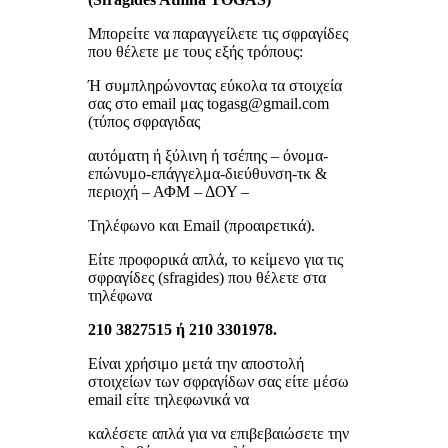
Μπορείτε να παραγγείλετε τις σφραγίδες
που θέλετε με τους εξής τρόπους:
Ή συμπληρώνοντας εύκολα τα στοιχεία
σας στο email μας togasg@gmail.com
(τύπος σφραγιδας
αυτόματη ή ξύλινη ή τσέπης – όνομα-
επώνυμο-επάγγελμα-διεύθυνση-τκ &
περιοχή – ΑΦΜ – ΔΟΥ –
Τηλέφωνο και Email (προαιρετικά).
Είτε προφορικά απλά, το κείμενο για τις
σφραγίδες (sfragides) που θέλετε στα
τηλέφωνα
210 3827515 ή 210 3301978.
Είναι χρήσιμο μετά την αποστολή
στοιχείων των σφραγίδων σας είτε μέσω
email είτε τηλεφωνικά να
καλέσετε απλά για να επιβεβαιώσετε την