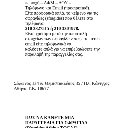
περιοχή – ΑΦΜ – ΔΟΥ –
Τηλέφωνο και Email (προαιρετικά).
Είτε προφορικά απλά, το κείμενο για τις
σφραγίδες (sfragides) που θέλετε στα
τηλέφωνα
210 3827515 ή 210 3301978.
Είναι χρήσιμο μετά την αποστολή
στοιχείων των σφραγίδων σας είτε μέσω
email είτε τηλεφωνικά να
καλέσετε απλά για να επιβεβαιώσετε την
παραλαβή της παραγγελίας σας.
Σόλωνος 134 & Θεμιστοκλέους 35 / Πλ. Κάνιγγος –
Αθήνα Τ.Κ. 10677
ΠΩΣ ΝΑ ΚΑΝΕΤΕ ΜΙΑ
ΠΑΡΑΓΓΕΛΙΑ ΓΙΑ ΣΦΡΑΓΙΔΑ
(Sfragides Athina TOGAS)