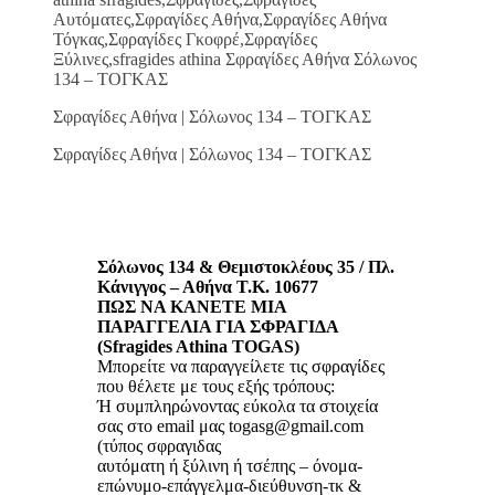
Αυτόματες,Σφραγίδες Αθήνα,Σφραγίδες Αθήνα
Τόγκας,Σφραγίδες Γκοφρέ,Σφραγίδες
Ξύλινες,sfragides athina Σφραγίδες Αθήνα Σόλωνος
134 – ΤΟΓΚΑΣ
Σφραγίδες Αθήνα | Σόλωνος 134 – ΤΟΓΚΑΣ
Σφραγίδες Αθήνα | Σόλωνος 134 – ΤΟΓΚΑΣ
Σόλωνος 134 & Θεμιστοκλέους 35 / Πλ.
Κάνιγγος – Αθήνα Τ.Κ. 10677
ΠΩΣ ΝΑ ΚΑΝΕΤΕ ΜΙΑ
ΠΑΡΑΓΓΕΛΙΑ ΓΙΑ ΣΦΡΑΓΙΔΑ
(Sfragides Athina TOGAS)
Μπορείτε να παραγγείλετε τις σφραγίδες
που θέλετε με τους εξής τρόπους:
Ή συμπληρώνοντας εύκολα τα στοιχεία
σας στο email μας togasg@gmail.com
(τύπος σφραγιδας
αυτόματη ή ξύλινη ή τσέπης – όνομα-
επώνυμο-επάγγελμα-διεύθυνση-τκ &