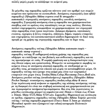
πολλές φορές χωρίς να αλλάζουμε το κείμενό μας.
Το μέγεθος της σφραγίδας ορίζεται πάντοτε από τον αριθμό των σειρών
κειμένου που πρόκειται να εκτυπωθούν. Αυτόματες στρογγυλές (και οβάλ)
σφραγίδες) (Sfragides Athina express oval & stroggules –
automatic): στρογγυλές αυτόματες σφραγίδες ωοειδείς αυτόματες
σφραγίδες Στρογγυλή αυτόματη είναι η σφραγίδα που χρησιμοποιείται
συνήθως από το κράτος στις συναλλαγές του με τους πολίτες. Ωστόσο,
πολλοί επιχειρηματίες αποφασίζουν να χρησιμοποιήσουν τον στρογγυλό
τύπο σφραγίδας όταν έχουν λογότυπο. Διάφορα ιδρύματα, ναυτιλιακές
ενώσεις, εγχώριες ή ξένες εταιρείες, σύλλογοι, δήμοι, νομικές εταιρείες
και επιχειρήσεις του κατασκευαστικού κλάδου δημιουργούν το δικό τους
προφίλ με τη χρήση της στρογγυλής σφραγίδας και το logo τους.
Αυτόματες σφραγίδες τσέπης (Sfragides Athina automates tsepis –
automatic stamp express) :
σφραγίδες τσέπης Η καθημερινή ανάγκη χρήσης της σφραγίδας μας
οδήγησε να επιλέξουμε τις πιο βολικές και ανθεκτικές σφραγίδες και να
τις προσφέρουμε σε εσάς. Η κομψή εμφάνιση και η διακριτικότητα τους
σας δίνουν κύρος και εμπιστοσύνη. Μπορείτε να καταγράψετε ακριβώς το
κείμενο όπως σε αυτόματη κλασική σφραγίδα, σε συνδυασμό με το
μέγεθός τους, μεταφέρονται εύκολα και χωρίς να καταλαμβάνουν χώρο. Οι
σφραγίδες τσέπης που έχουμε στη γκάμα μας είναι των κορυφαίων
εταιρειών στο χώρο όπως Trodat,Shiny,Colop,Maxstamp,Traxx,Redi κλπ.
Αυτόματες pocket τσέπης (αναδιπλούμενες) σφραγίδες (Sfragides Athina
Pocket Stamp): πτυσσόμενες σφραγίδες trodat,colop,shiny & traxx
Στην περίπτωση αυτή ανήκουν οι σφραγίδες της κλάσης αυτόματης τσέπης
με τη διαφορά ότι είναι πιο στιβαρή κατασκευή και χρησιμοποιούνται για
πιο περιορισμένα πατήματα/πρεσαρίσματα. Και στις δύο περιπτώσεις το
μέγεθος εκτύπωσης μπορεί να κυμαίνεται από 36mm x 12mm έως 47mm
x 16mm. Shiny S723,Shiny S724 κλπ. Σφραγίδες Μηχανικού για εκτύπωση
σε σχέδια, εύχρηστες σφραγίδες τσέπης (Sfragides Athina Tsepis): μοντέλο
τσέπης / τσέπης σφραγίδα μηχανικού (Traxx 8mm X 3mm με πλαίσιο)
Μοναδικό προϊόν που εξυπηρετεί την ειδική κατηγορία Πολιτικών
Μηχανικών.