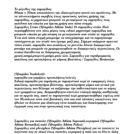
Το μέγεθος της σφραγίδας
80mm x 30mm αποκαλύπτει την ιδιαιτερότητα αυτού του προϊόντος. Με
τα πλεονεκτήματα ακριβώς όπως πρακτικός τρόπος χρήσης της
σφραγίδας, οι μηχανικοί μπορούν να μεταφέρουν τις σφραγίδες τους
ακίνδυνα και εύκολα για άμεση χρήση ανα πάσα στιγμή.
Σφραγίδες Στυλο (Sfragides Athina Stulo) Οι σφραγίδες στύλο Heri
περιλαμβάνουν στο πίσω μέρος τους ειδικό μηχανισμό σφραγίδας και
μπορούν εύκολα με μία κίνηση να μετατραπούν από στυλό σε σφραγίδα.
Έτσι ανά πάσα στιγμή μπορούμε να υπογράψουμε και να σφραγίσουμε
ταυτόχρονα με τον στυλό που έχουμε μαζί μας. Σήμερα υπάρχουν αρκετοί
τύποι στυλό, σφραγίδα που αναλόγως το μοντέλο δίνουν διαφορετικό
prestige και μπορούν να χρησιμοποιηθούν σε διαφορετικές περιπτώσεις. Οι
στυλοί διατίθενται σε διάφορους χρωματισμούς
χρυσό,ασημί,μπορντό,μαύρο,μπλε κλπ. Σφραγίδες για ταχυδρομικούς
φακέλους και προσκλήσεις σε γάμους-βαπτίσεις / Σφραγίδες Βουλοκέρι
(Sfragides Voulokeri):
σφραγίδα για γαμήλιες προσκλήσεις/τελετές
Ειδική σφραγίδα για σφράγιση με σφραγιστικό κερί σε εφαρμογές όπως
φακέλους, προσκλητήρια βάπτισης, προσκλητήρια γάμου και γενικά για
περιπτώσεις που θέλουμε να αυξήσουμε την αυθεντικότητα και το κύρος
των γραμμάτων μας. Αναμφισβήτητα αποτελεί επιλογή υψηλής αισθητικής
για τα αρχεία σας, αφού το σφραγιστικό κερί χρησιμοποιήθηκε ευρέως από
τον Μεσαίωνα τόσο από βασιλικές όσο και από πλούσιες οικογένειες που
ήθελαν να δώσουν μια ιδιαίτερη νότα ασφάλειας και διακόσμησης στα
έγγραφά τους και στην προσωπική τους ταυτότητα.
Σφραγίδες για σαπούνι (Sfragides Athina Sapouni),κεραμικά (Sfragides
Athina Keramika),πυλό (Sfragides Athina Pulos):
Σφραγίδες από plexiglass (Sfragides Athina Plexiglass) για να τυπώνετε το
λογότυπό σας σε υλικά όπως σαπούνι, κεραμικά ή πυλό και να δίνετε άλλη