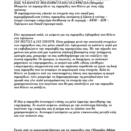
ΠΩΣ ΝΑ ΚΑΝΕΤΕ ΜΙΑ ΠΑΡΑΓΓΕΛΙΑ ΓΙΑ ΣΦΡΑΓΙΔΑ (Sfragida)
Μπορείτε να παραγγείλετε τις σφραγίδες που θέλετε με τους εξής
τρόπους:
Ή συμπληρώνοντας εύκολα τα στοιχεία σας στο email μας
togasg@gmail.com (τύπος σφραγιδας αυτόματη ή ξύλινη ή τσέπης –
όνομα-επώνυμο-επάγγελμα-διεύθυνση-τκ & περιοχή – ΑΦΜ – ΔΟΥ –
Τηλέφωνο και Email (προαιρετικά).
Είτε προφορικά απλά, το κείμενο για τις σφραγίδες (sfragides) που θέλετε
στα τηλέφωνα
210 3827515 ή 210 3301978. Είναι χρήσιμο μετά την αποστολή στοιχείων
των σφραγίδων σας είτε μέσω email είτε τηλεφωνικά να καλέσετε απλά για
να επιβεβαιώσετε την παραλαβή της παραγγελίας σας. Με την πάροδο του
χρόνου και μέσα από μια τεράστια συλλογή βασισμένη στην πολύχρονη
εμπειρία μας, μπορούμε να σας καθοδηγήσουμε για να επιλέξετε τήν
σωστή σφραγίδα. Οι έμποροι, οι λογιστές, οι δικηγόροι, οι πολιτικοί
μηχανικοί, οι επιχειρηματίες, οι ιατροί και κάθε είδους ελεύθεροι
επαγγελματίες υποχρεούνται από την ισχύουσα νομοθεσία να έχουν τη δική
τους σφραγίδα που να αναφέρει τα φορολογικά τους στοιχεία. Αλλά αν
θέλετε να ξεφύγετε από τις τυποποιημένες λύσεις που προσφέρει η αγορά
σφραγίδων, τότε μπορούμε να δημιουργήσουμε τη μοναδικότητα του
προφίλ σας είτε απλά καταγράφοντας τα στοιχεία σας είτε
χρησιμοποιώντας ένα λογότυπο που θα μας υποδείξετε για την σφραγίδα
που θέλετε να φτιάξετε.
Η ίδια η σφραγίδα λειτουργεί επίσης ως μέσο έμμεσης προώθησης της
επιχείρησης. Το σωστό κείμενο, ανάλογα με την αντίστοιχη διάταξη, το
λογότυπο της εταιρείας σας ή ακόμα και το πλαίσιο που θα
χρησιμοποιήσετε, Λειτουργεί αυτόματα ως μέσο επικοινωνίας μεταξύ εσάς
και των πελατών σας.
Εκτός από το καουτσούκ/λάστιχο για τις σφραγίδες σας (Sfragides Athina