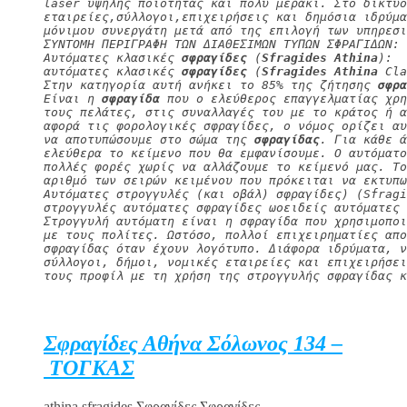
laser υψηλής ποιότητας και πολύ μεράκι. Στο δίκτυο
εταιρείες,σύλλογοι,επιχειρήσεις και δημόσια ιδρύμα
μόνιμου συνεργάτη μετά από της επιλογή των υπηρεσι
ΣΥΝΤΟΜΗ ΠΕΡΙΓΡΑΦΗ ΤΩΝ ΔΙΑΘΕΣΙΜΩΝ ΤΥΠΩΝ ΣΦΡΑΓΙΔΩΝ:
Αυτόματες κλασικές 
σφραγίδες
 (
Sfragides Athina
):
αυτόματες κλασικές 
σφραγίδες
 (
Sfragides Athina
 Cla
Στην κατηγορία αυτή ανήκει το 85% της ζήτησης 
σφρα
Είναι η 
σφραγίδα
 που ο ελεύθερος επαγγελματίας χρη
τους πελάτες, στις συναλλαγές του με το κράτος ή α
αφορά τις φορολογικές σφραγίδες, ο νόμος ορίζει αυ
να αποτυπώσουμε στο σώμα της 
σφραγίδας
. Για κάθε ά
ελεύθερα το κείμενο που θα εμφανίσουμε. Ο αυτόματο
πολλές φορές χωρίς να αλλάζουμε το κείμενό μας. Τ
αριθμό των σειρών κειμένου που πρόκειται να εκτυπω
Αυτόματες στρογγυλές (και οβάλ) σφραγίδες) (Sfragi
στρογγυλές αυτόματες σφραγίδες ωοειδείς αυτόματες 
Στρογγυλή αυτόματη είναι η σφραγίδα που χρησιμοπο
με τους πολίτες. Ωστόσο, πολλοί επιχειρηματίες απο
σφραγίδας όταν έχουν λογότυπο. Διάφορα ιδρύματα, 
σύλλογοι, δήμοι, νομικές εταιρείες και επιχειρήσει
τους προφίλ με τη χρήση της στρογγυλής σφραγίδας κ
Σφραγίδες Αθήνα Σόλωνος 134 –
ΤΟΓΚΑΣ
athina sfragides,Σφραγίδες,Σφραγίδες