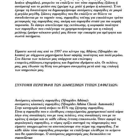
lastixo sfragidas), μπορείτε να επιλέξετε τον τύπο σφραγίδας (ξύλινη ή
αυτόματη) και το μελάνι σας (χρώμα π.χ. μπλέ ή μαύρο ή κόκκινο). Έτσι
έχουμε τη δυνατότητα να δημιουργήσουμε αυτόματες σφραγίδες σε μικρά
ή μεγάλα μεγέθη, ξύλινες σφραγίδες που θα επιλέξετε αν θέλετε να
συνοδεύονται με το ταμπόν τους, σφραγίδες τσέπης για ευκολότερο τρόπο
μεταφοράς της σφραγίδας σας, ακόμη και σφραγίδα στυλό για πιο κομψή
παρουσία. Το άψογο αποτέλεσμα της εκτύπωσης, η κορυφαία ποιότητα
των σφραγίδων που επιλέγουμε να χρησιμοποιήσουμε και η επιλογή
μελάνης (μαύρο-κόκκινο-μπλε) μας δίνουν την ευκαιρία για αμέτρητα και
σωστά πατήματα.
Είμαστε κοντά σας από το 1997 στο κέντρο της Αθήνας (Sfragides sto
kentro) με σύγχρονα μηχανήματα laser υψηλής ποιότητας και πολύ μεράκι.
Στο δίκτυο των πελατών μας υπάρχουν και επώνυμες
εταιρείες,σύλλογοι,επιχειρήσεις και δημόσια ιδρύματα κλπ. Οι πελάτες
μας, μας έδωσαν τη θέση του μόνιμου συνεργάτη μετά από της επιλογή
των υπηρεσιών μας.
ΣΥΝΤΟΜΗ ΠΕΡΙΓΡΑΦΗ ΤΩΝ ΔΙΑΘΕΣΙΜΩΝ ΤΥΠΩΝ ΣΦΡΑΓΙΔΩΝ:
Αυτόματες κλασικές σφραγίδες (Sfragides Athina):
αυτόματες κλασικές σφραγίδες (Sfragides Athina Classic Automatic)
Στην κατηγορία αυτή ανήκει το 85% της ζήτησης σφραγίδας.
Είναι η σφραγίδα που ο ελεύθερος επαγγελματίας χρησιμοποιεί κατά κύριο
λόγο στις συναλλαγές του με τους πελάτες, στις συναλλαγές του με το
κράτος ή ακόμα και σε κάθε είδους έντυπη επικοινωνία. Όσον αφορά τις
φορολογικές σφραγίδες, ο νόμος ορίζει αυστηρά τις πληροφορίες που
είμαστε υποχρεωμένοι να αποτυπώσουμε στο σώμα της σφραγίδας. Για
κάθε άλλο τύπο σφραγίδας μπορούμε να επιλέξουμε ελεύθερα το κείμενο
που θα εμφανίσουμε. Ο αυτόματος μηχανισμός μας διευκολύνει να
σφραγίζουμε