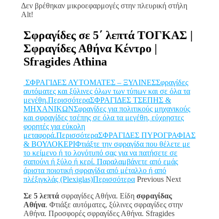
Δεν βρέθηκαν μικροεφαρμογές στην πλευρική στήλη
Alt!
Σφραγίδες σε 5΄ λεπτά ΤΟΓΚΑΣ |
Σφραγίδες Αθήνα Κέντρο |
Sfragides Athina
ΣΦΡΑΓΙΔΕΣ ΑΥΤΟΜΑΤΕΣ – ΞΥΛΙΝΕΣΣφραγίδες
αυτόματες και ξύλινες όλων των τύπων και σε όλα τα
μεγέθη.Περισσότερα
ΣΦΡΑΓΙΔΕΣ ΤΣΕΠΗΣ &
ΜΗΧΑΝΙΚΩΝΣφραγίδες για πολιτικούς μηχανικούς
και σφραγίδες τσέπης σε όλα τα μεγέθη, εύχρηστες
φορητές για εύκολη
μεταφορά.Περισσότερα
ΣΦΡΑΓΙΔΕΣ ΠΥΡΟΓΡΑΦΙΑΣ
& ΒΟΥΛΟΚΕΡΙΦτιάξτε την σφραγίδα που θέλετε με
το κείμενο ή το λογότυπό σας για να πατήσετε σε
σαπούνι ή ξύλο ή κερί. Παραλαμβάνετε από εμάς
άριστα ποιοτική σφραγίδα από μέταλλο ή από
πλέξιγκλάς (Plexiglas)Περισσότερα
Previous Next
Σε 5 λεπτά
σφραγίδες Αθήνα. Είδη
σφραγίδας
Αθήνα
. Φτιάξε αυτόματες, ξύλινες σφραγίδες στην
Αθήνα. Προσφορές σφραγίδες Αθήνα. Sfragides