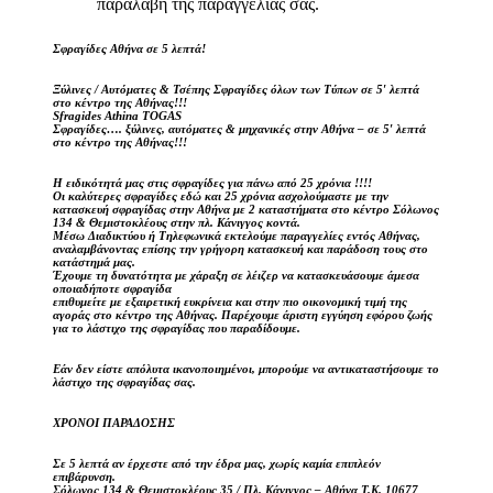
παραλαβή της παραγγελίας σας.
Σφραγίδες Αθήνα σε 5 λεπτά!
Ξύλινες / Αυτόματες & Τσέπης Σφραγίδες όλων των Τύπων σε 5′ λεπτά
στο κέντρο της Αθήνας!!!
Sfragides Athina TOGAS
Σφραγίδες…. ξύλινες, αυτόματες & μηχανικές στην Αθήνα – σε 5′ λεπτά
στο κέντρο της Αθήνας!!!
Η ειδικότητά μας στις σφραγίδες για πάνω από 25 χρόνια !!!!
Οι καλύτερες σφραγίδες εδώ και 25 χρόνια ασχολούμαστε με την
κατασκευή σφραγίδας στην Αθήνα με 2 καταστήματα στο κέντρο Σόλωνος
134 & Θεμιστοκλέους στην πλ. Κάνιγγος κοντά.
Μέσω Διαδικτύου ή Τηλεφωνικά εκτελούμε παραγγελίες εντός Αθήνας,
αναλαμβάνοντας επίσης την γρήγορη κατασκευή και παράδοση τους στο
κατάστημά μας.
Έχουμε τη δυνατότητα με χάραξη σε λέιζερ να κατασκευάσουμε άμεσα
οποιαδήποτε σφραγίδα
επιθυμείτε με εξαιρετική ευκρίνεια και στην πιο οικονομική τιμή της
αγοράς στο κέντρο της Αθήνας. Παρέχουμε άριστη εγγύηση εφόρου ζωής
για το λάστιχο της σφραγίδας που παραδίδουμε.
Εάν δεν είστε απόλυτα ικανοποιημένοι, μπορούμε να αντικαταστήσουμε το
λάστιχο της σφραγίδας σας.
ΧΡΟΝΟΙ ΠΑΡΑΔΟΣΗΣ
Σε 5 λεπτά αν έρχεστε από την έδρα μας, χωρίς καμία επιπλεόν
επιβάρυνση.
Σόλωνος 134 & Θεμιστοκλέους 35 / Πλ. Κάνιγγος – Αθήνα Τ.Κ. 10677