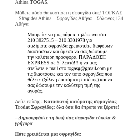
Athina
TOGAS
.
Μάθετε πόσο θα κοστίσει η σφραγίδα σας! ΤΟΓΚΑΣ
– Sfragides Athina – Σφραγίδες Αθήνα – Σόλωνος 134
Αθήνα
Μπορείτε να μας πάρετε τηλέφωνο στα
210 3827515 – 210 3301978 για
οτιδήποτε σφραγίδα χρειαστείτε διαφόρων
διαστάσεων και άμεσα να σας δώσουμε
την καλύτερη προσφορά. ΠΑΡΑΔΟΣΗ
EXPRESS σε 5΄ λεπτά!!! ή να μας
στείλετε e-mail στο togasg@gmail.com με
τις διαστάσεις και τον τύπο σφραγίδας που
θέλετε (ξύλινη / αυτόματη / τσέπης) και να
σας δώσουμε την καλύτερη τιμή της
αγοράς.
Δείτε επίσης :
Κατασκευή αυτόματης σφραγίδας
Trodat Σφραγίδες: όλα όσα θα έπρεπε να ξέρετε!
– Δημιουργήστε τη δική σας σφραγίδα εύκολα &
γρήγορα
Πότε χρειάζεται μια σφραγίδα;