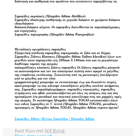
διάσταση και αισθητική στα προϊόντα που εκτυπώνετε σφραγίζόντας τα.
Σφραγίδες ακρυλικές (Sfragides Athina Akrilikes):
Σφραγίδες ιδιαίτερης αισθητικής σε χερούλι διάφανο σε χρώματα διάφανο
clear,διάφανο
θαλασσί,διάφανο κίτρινο. Οι σφραγίδες διατείθονται σε παραλληλόγραφες
και στρογγυλές.
Σφραγίδες πυρογραφίας (Sfragides Athina Purografias):
Μεταλλικές ορειχάλκινες σφραγίδες
Εξαιρετική απόδοση σφραγίδας πυρογραφίας σε ξύλο και σε δέρμα.
Σφραγίδες Ξύλινες Κλασικες (Sfragides Athina Xulines klassikes) όλων των
μεγεθών κατα παραγγελία εώς 200mm X 140mm όσο και το μεγαλύτερο
διαθέσιμο ταμπόν της αγοράς:
παλιομοδίτικες κλασικές ξύλινες σφραγίδες Οι ξύλινες σφραγίδες μπορούν
να ικανοποιήσουν και τον πιο απαιτητικό πελάτη όσον αφορά το μέγεθος
της επιφάνειας εκτύπωσης. Ξεκινώντας από τις μονοσειρές (ανεξάρτητα
από το μέγεθος και τον τύπο
γραμματοσειράς) μπορούμε να εκτυπώσουμε έως και δεκαπέντε σειρές,
αφού μπορούμε να σας κάνουμε οποιοδήποτε μέγεθος κατόπιν αιτήματος
σας. Σφραγίδες παραλληλογράμμων, σφραγίδες στρογγυλές, σφραγίδες
τετράγωνες και οβάλ, κατασκευάζονται για όλες τις ανάγκες σας και σας
προσφέρουν ένα μοναδικό και ποιοτικό αποτέλεσμα στις πιο χαμηλές τιμές
της αγοράς. Το κατάστημα Sfragides Athina TOGAS κατασκευάζει όλων
των ειδών Σφραγίδες σε 5΄ λεπτά (Sfragides Athina TOGAS), μοναδικές
προσφορές σε Sfragides Athina TOGAS, Sfragides Athina express άμεσα!
Σφραγίδες Αθήνα | Κέντρο Σφραγίδας | Sfragides Athina
Bard θέμα από
WP Royal
.