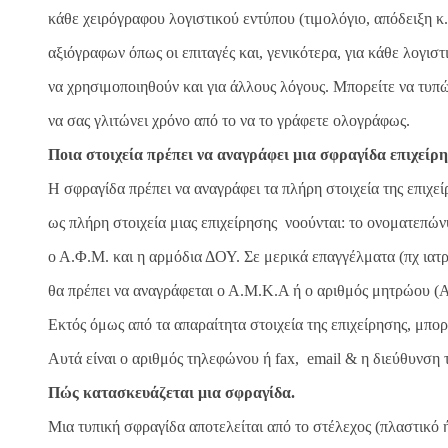
κάθε χειρόγραφου λογιστικού εντύπου (τιμολόγιο, απόδειξη κ.α
αξιόγραφων όπως οι επιταγές και, γενικότερα, για κάθε λογισ
να χρησιμοποιηθούν και για άλλους λόγους. Μπορείτε να τυπώ
να σας γλιτώνει χρόνο από το να το γράφετε ολογράφως.
Ποια στοιχεία πρέπει να αναγράφει μια σφραγίδα επιχείρ
Η σφραγίδα πρέπει να αναγράφει τα πλήρη στοιχεία της επιχ
ως πλήρη στοιχεία μιας επιχείρησης νοούνται: το ονοματεπών
ο Α.Φ.Μ. και η αρμόδια ΔΟΥ. Σε μερικά επαγγέλματα (πχ ιατρ
θα πρέπει να αναγράφεται ο Α.Μ.Κ.Α ή ο αριθμός μητρώου (Α
Εκτός όμως από τα απαραίτητα στοιχεία της επιχείρησης, μπορ
Αυτά είναι ο αριθμός τηλεφώνου ή fax, email & η διεύθυνση τ
Πώς κατασκευάζεται μια σφραγίδα.
Μια τυπική σφραγίδα αποτελείται από το στέλεχος (πλαστικό ή