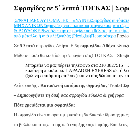
Σφραγίδες σε 5΄ λεπτά ΤΟΓΚΑΣ | Σφρα
ΣΦΡΑΓΙΔΕΣ ΑΥΤΟΜΑΤΕΣ – ΞΥΛΙΝΕΣΣφραγίδες αυτόματες και
ΜΗΧΑΝΙΚΩΝΣφραγίδες για πολιτικούς μηχανικούς και σφραγί
& ΒΟΥΛΟΚΕΡΙΦτιάξτε την σφραγίδα που θέλετε με το κείμενο 
από μέταλλο ή από πλέξιγκλάς (Plexiglas)Περισσότερα
Previo
Σε 5 λεπτά
σφραγίδες Αθήνα. Είδη
σφραγίδας Αθήνα
. Φτιά
Μάθετε πόσο θα κοστίσει η σφραγίδα σας! ΤΟΓΚΑΣ – Sfragi
Μπορείτε να μας πάρετε τηλέφωνο στα 210 3827515 – 2
καλύτερη προσφορά. ΠΑΡΑΔΟΣΗ EXPRESS σε 5΄ λεπτά!!!
(ξύλινη / αυτόματη / τσέπης) και να σας δώσουμε την κα
Δείτε επίσης :
Κατασκευή αυτόματης σφραγίδας Trodat Σφρ
– Δημιουργήστε τη δική σας σφραγίδα εύκολα & γρήγορα
Πότε χρειάζεται μια σφραγίδα;
H σφραγίδα είναι απαραίτητη κατά τη διαδικασία ίδρυσης μιας
τα βιβλία και στοιχεία της υπό έναρξης επιχείρησης. Επιπλέον