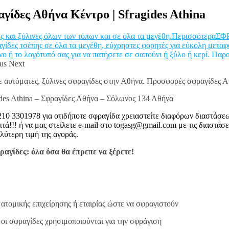
γίδες Αθήνα Κέντρο | Sfragides Athina
 ξύλινες όλων των τύπων και σε όλα τα μεγέθη.Περισσότερα
ΣΦ
δες τσέπης σε όλα τα μεγέθη, εύχρηστες φορητές για εύκολη μετα
ή το λογότυπό σας για να πατήσετε σε σαπούνι ή ξύλο ή κερί. Παρ
us Next
ξε αυτόματες, ξύλινες σφραγίδες στην Αθήνα. Προσφορές σφραγίδες Α
des Athina – Σφραγίδες Αθήνα – Σόλωνος 134 Αθήνα
10 3301978 για οτιδήποτε σφραγίδα χρειαστείτε διαφόρων διαστάσε
 ή να μας στείλετε e-mail στο togasg@gmail.com με τις διαστάσεις
λύτερη τιμή της αγοράς.
αγίδες: όλα όσα θα έπρεπε να ξέρετε!
 ατομικής επιχείρησης ή εταιρίας ώστε να σφραγιστούν
, οι σφραγίδες χρησιμοποιούνται για την σφράγιση