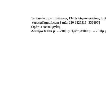
1o Κατάστημα : Σόλωνος 134 & Θεμιστοκλέους Τηλ
togasg@gmail.com | τηλ: 210 3827515- 3301978
Ωράριο Λειτουργίας
Δευτέρα 8:00π.μ. – 5:00μ.μ.
Τρίτη 8:00π.μ. – 7:00μ.