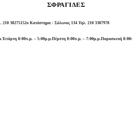
ΣΦΡΑΓΊΔΕΣ
. 210 3827515
2o Κατάστημα : Σόλωνος 134 Τηλ. 210 3307978
μ.
Τετάρτη 8:00π.μ. – 5:00μ.μ.
Πέμπτη 8:00π.μ. – 7:00μ.μ.
Παρασκευή 8:00π.