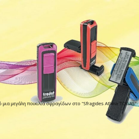
ό μια μεγάλη ποικιλία σφραγίδων στο "Sfragides Athina TOGAS"