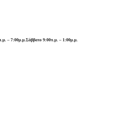
μ. – 7:00μ.μ.
Σάββατο 9:00π.μ. – 1:00μ.μ.