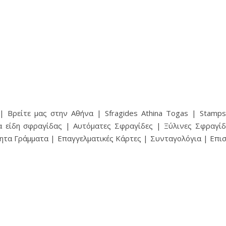
 Βρείτε μας στην Αθήνα | Sfragides Athina Togas | Stampsf
α είδη σφραγίδας | Αυτόματες Σφραγίδες | Ξύλινες Σφραγίδ
ητα Γράμματα | Επαγγελματικές Κάρτες | Συνταγολόγια | Επ