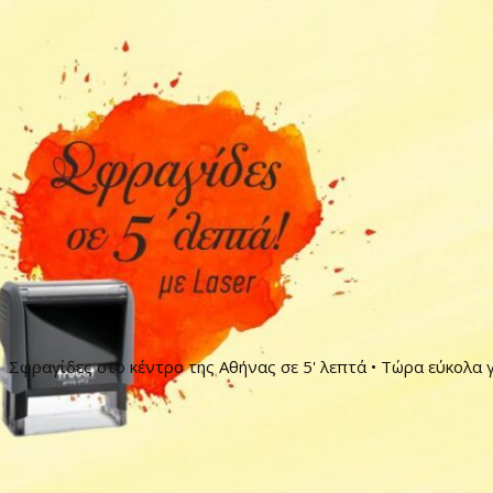
Σφραγίδες στο κέντρο της Αθήνας σε 5' λεπτά • Τώρα εύκολα γ