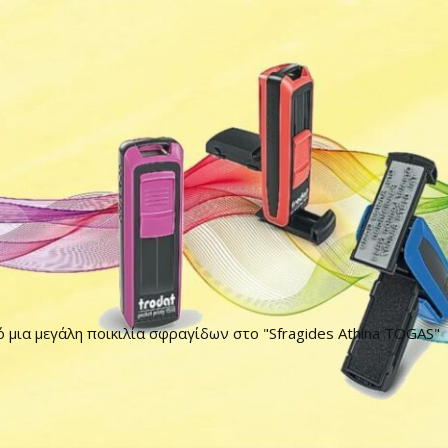
ό μια μεγάλη ποικιλία σφραγίδων στο "Sfragides Athina TOGAS"