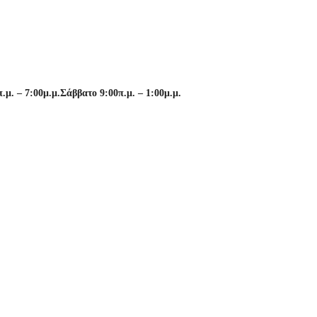
μ. – 7:00μ.μ.
Σάββατο 9:00π.μ. – 1:00μ.μ.