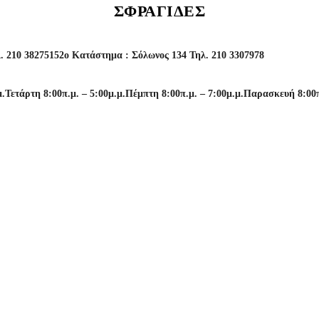
ΣΦΡΑΓΊΔΕΣ
. 210 3827515
2o Κατάστημα : Σόλωνος 134 Τηλ. 210 3307978
μ.
Τετάρτη 8:00π.μ. – 5:00μ.μ.
Πέμπτη 8:00π.μ. – 7:00μ.μ.
Παρασκευή 8:00π.