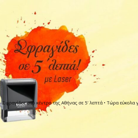
Σφραγίδες στο κέντρο της Αθήνας σε 5' λεπτά • Τώρα εύκολα γ