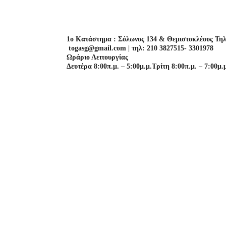
1o Κατάστημα : Σόλωνος 134 & Θεμιστοκλέους Τηλ
togasg@gmail.com | τηλ: 210 3827515- 3301978
Ωράριο Λειτουργίας
Δευτέρα 8:00π.μ. – 5:00μ.μ.
Τρίτη 8:00π.μ. – 7:00μ.