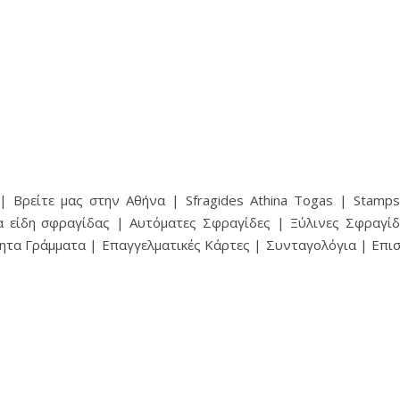
 Βρείτε μας στην Αθήνα | Sfragides Athina Togas | Stampsf
α είδη σφραγίδας | Αυτόματες Σφραγίδες | Ξύλινες Σφραγίδ
ητα Γράμματα | Επαγγελματικές Κάρτες | Συνταγολόγια | Επ