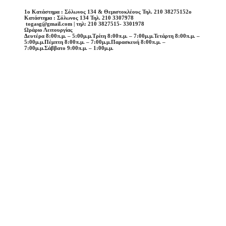
1o Κατάστημα : Σόλωνος 134 & Θεμιστοκλέους Τηλ. 210 3827515
2o
Κατάστημα : Σόλωνος 134 Τηλ. 210 3307978
togasg@gmail.com | τηλ: 210 3827515- 3301978
Ωράριο Λειτουργίας
Δευτέρα 8:00π.μ. – 5:00μ.μ.
Τρίτη 8:00π.μ. – 7:00μ.μ.
Τετάρτη 8:00π.μ. –
5:00μ.μ.
Πέμπτη 8:00π.μ. – 7:00μ.μ.
Παρασκευή 8:00π.μ. –
7:00μ.μ.
Σάββατο 9:00π.μ. – 1:00μ.μ.