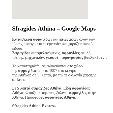
Sfragides Athina – Google Maps
Κατασκευή σφραγίδων
και
επιγραφών
όλων των
τύπων, τυπογραφικές εργασίες και χαράξεις παντός
είδους.
Σφραγίδες
αυτομελανόμενες,
σφραγίδες
στυλό,
τσέπης,
μηχανικών
,
γκοφρέ
,
πυρογραφίας
βουλοκέρι
…
Τα κατάστημάτά μας ειδικεύονται στο χώρο
της
σφραγίδας
απο το 1997 στο κέντρο
της
Αθήνας
σε 5΄ λεπτά, με την τεχνολογία χάραξης
σε laser.
Σε
5 λεπτά σφραγίδες Αθήνα
. Είδη
σφραγίδας
Αθήνα
. Φτιάξε αυτόματες, ξύλινες
σφραγίδες
στην
Αθήνα. Προσφορές
σφραγίδες
Αθήνα
.
Sfragides Athina Express.