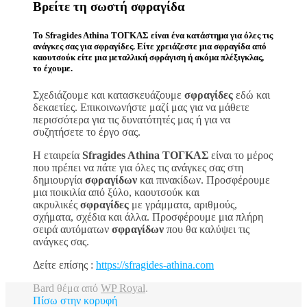
Βρείτε τη σωστή
σφραγίδα
Το
Sfragides Athina ΤΟΓΚΑΣ
είναι ένα κατάστημα για όλες τις
ανάγκες σας για
σφραγίδες
. Είτε χρειάζεστε μια
σφραγίδα
από
καουτσούκ είτε μια μεταλλική
σφράγιση ή ακόμα πλέξιγκλας
,
το έχουμε.
Σχεδιάζουμε και κατασκευάζουμε
σφραγίδες
εδώ και
δεκαετίες. Επικοινωνήστε μαζί μας για να μάθετε
περισσότερα για τις δυνατότητές μας ή για να
συζητήσετε το έργο σας.
Η εταιρεία
Sfragides Athina ΤΟΓΚΑΣ
είναι το μέρος
που πρέπει να πάτε για όλες τις ανάγκες σας στη
δημιουργία
σφραγίδων
και πινακίδων. Προσφέρουμε
μια ποικιλία από ξύλο, καουτσούκ και
ακρυλικές
σφραγίδες
με γράμματα, αριθμούς,
σχήματα, σχέδια και άλλα. Προσφέρουμε μια πλήρη
σειρά αυτόματων
σφραγίδων
που θα καλύψει τις
ανάγκες σας.
Δείτε επίσης :
https://sfragides-athina.com
Bard θέμα από
WP Royal
.
Πίσω στην κορυφή