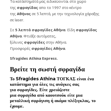
Τα κατάστημάτά μας ειδικεύονται στο χώρο
της
σφραγίδας
απο το 1997 στο κέντρο
της
Αθήνας
σε 5΄ λεπτά, με την τεχνολογία χάραξης
σε laser.
Σε
5 λεπτά σφραγίδες Αθήνα
. Είδη
σφραγίδας
Αθήνα
. Φτιάξε αυτόματες,
ξύλινες
σφραγίδες
στην Αθήνα.
Προσφορές
σφραγίδες
Αθήνα
.
Sfragides Athina Express.
Βρείτε τη σωστή
σφραγίδα
Το
Sfragides Athina ΤΟΓΚΑΣ
είναι ένα
κατάστημα για όλες τις ανάγκες σας
για
σφραγίδες
. Είτε χρειάζεστε
μια
σφραγίδα
από καουτσούκ είτε μια
μεταλλική
σφράγιση ή ακόμα πλέξιγκλας
, το
έχουμε.