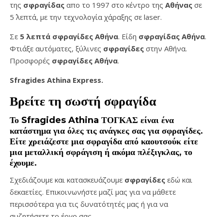
της
σφραγίδας
απο το 1997 στο κέντρο της
Αθήνας
σε
5΄ λεπτά, με την τεχνολογία χάραξης σε laser.
Σε
5 λεπτά σφραγίδες Αθήνα
. Είδη
σφραγίδας Αθήνα
.
Φτιάξε αυτόματες, ξύλινες
σφραγίδες
στην Αθήνα.
Προσφορές
σφραγίδες
Αθήνα
.
Sfragides Athina Express.
Βρείτε τη σωστή
σφραγίδα
Το
Sfragides Athina ΤΟΓΚΑΣ
είναι ένα
κατάστημα για όλες τις ανάγκες σας για
σφραγίδες
.
Είτε χρειάζεστε μια
σφραγίδα
από καουτσούκ είτε
μια μεταλλική
σφράγιση ή ακόμα πλέξιγκλας
, το
έχουμε.
Σχεδιάζουμε και κατασκευάζουμε
σφραγίδες
εδώ και
δεκαετίες. Επικοινωνήστε μαζί μας για να μάθετε
περισσότερα για τις δυνατότητές μας ή για να
συζητήσετε το έργο σας.