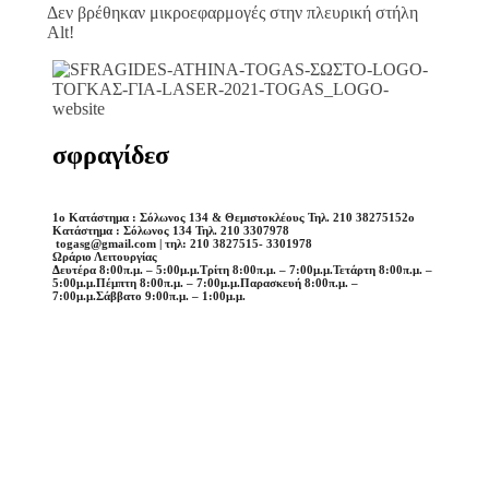
Δεν βρέθηκαν μικροεφαρμογές στην πλευρική στήλη
Alt!
σφραγίδεσ
1o Κατάστημα : Σόλωνος 134 & Θεμιστοκλέους Τηλ. 210 3827515
2o
Κατάστημα : Σόλωνος 134 Τηλ. 210 3307978
togasg@gmail.com | τηλ: 210 3827515- 3301978
Ωράριο Λειτουργίας
Δευτέρα 8:00π.μ. – 5:00μ.μ.
Τρίτη 8:00π.μ. – 7:00μ.μ.
Τετάρτη 8:00π.μ. –
5:00μ.μ.
Πέμπτη 8:00π.μ. – 7:00μ.μ.
Παρασκευή 8:00π.μ. –
7:00μ.μ.
Σάββατο 9:00π.μ. – 1:00μ.μ.