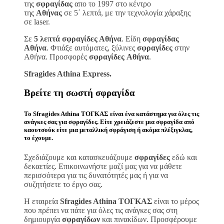
της
σφραγίδας
απο το 1997 στο κέντρο
της
Αθήνας
σε 5΄ λεπτά, με την τεχνολογία χάραξης
σε laser.
Σε
5 λεπτά σφραγίδες Αθήνα
. Είδη
σφραγίδας
Αθήνα
. Φτιάξε αυτόματες, ξύλινες
σφραγίδες
στην
Αθήνα. Προσφορές
σφραγίδες
Αθήνα
.
Sfragides Athina Express.
Βρείτε τη σωστή
σφραγίδα
Το
Sfragides Athina ΤΟΓΚΑΣ
είναι ένα κατάστημα για όλες τις
ανάγκες σας για
σφραγίδες
. Είτε χρειάζεστε μια
σφραγίδα
από
καουτσούκ είτε μια μεταλλική
σφράγιση ή ακόμα πλέξιγκλας
,
το έχουμε.
Σχεδιάζουμε και κατασκευάζουμε
σφραγίδες
εδώ και
δεκαετίες. Επικοινωνήστε μαζί μας για να μάθετε
περισσότερα για τις δυνατότητές μας ή για να
συζητήσετε το έργο σας.
Η εταιρεία
Sfragides Athina ΤΟΓΚΑΣ
είναι το μέρος
που πρέπει να πάτε για όλες τις ανάγκες σας στη
δημιουργία
σφραγίδων
και πινακίδων. Προσφέρουμε