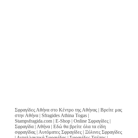
Σφραγίδες Αθήνα στο Κέντρο της Αθήνας | Βρείτε μας
στην Αθήνα | Sfragides Athina Togas |
Stampsfragida.com | E-Shop | Online Σφραγίδες |
Σφραγίδα | Αθήνα | Εδώ θα βρείτε όλα τα είδη
σφραγίδας | Αυτόματες Σφραγίδες | Ξύλινες Σφραγίδες
| Ανταλλακτικά Σφραγίδας | Σφραγίδες Τσέπης |