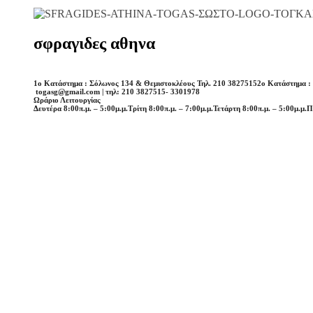
σφραγιδες αθηνα
1o Κατάστημα : Σόλωνος 134 & Θεμιστοκλέους Τηλ. 210 3827515
2o Κατάστημα :
togasg@gmail.com | τηλ: 210 3827515- 3301978
Ωράριο Λειτουργίας
Δευτέρα 8:00π.μ. – 5:00μ.μ.
Τρίτη 8:00π.μ. – 7:00μ.μ.
Τετάρτη 8:00π.μ. – 5:00μ.μ.
Π