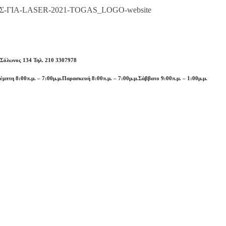
 Σόλωνος 134 Τηλ. 210 3307978
έμπτη 8:00π.μ. – 7:00μ.μ.
Παρασκευή 8:00π.μ. – 7:00μ.μ.
Σάββατο 9:00π.μ. – 1:00μ.μ.