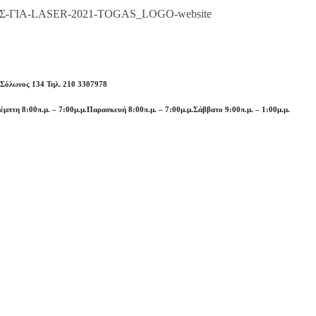
 Σόλωνος 134 Τηλ. 210 3307978
έμπτη 8:00π.μ. – 7:00μ.μ.
Παρασκευή 8:00π.μ. – 7:00μ.μ.
Σάββατο 9:00π.μ. – 1:00μ.μ.