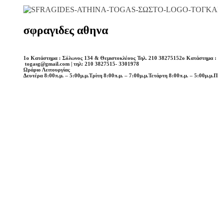
σφραγιδες αθηνα
1o Κατάστημα : Σόλωνος 134 & Θεμιστοκλέους Τηλ. 210 3827515
2o Κατάστημα :
togasg@gmail.com | τηλ: 210 3827515- 3301978
Ωράριο Λειτουργίας
Δευτέρα 8:00π.μ. – 5:00μ.μ.
Τρίτη 8:00π.μ. – 7:00μ.μ.
Τετάρτη 8:00π.μ. – 5:00μ.μ.
Π