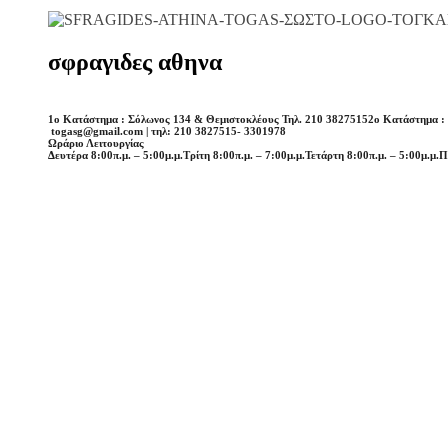
σφραγιδες αθηνα
1o Κατάστημα : Σόλωνος 134 & Θεμιστοκλέους Τηλ. 210 3827515
2o Κατάστημα :
togasg@gmail.com | τηλ: 210 3827515- 3301978
Ωράριο Λειτουργίας
Δευτέρα 8:00π.μ. – 5:00μ.μ.
Τρίτη 8:00π.μ. – 7:00μ.μ.
Τετάρτη 8:00π.μ. – 5:00μ.μ.
Π