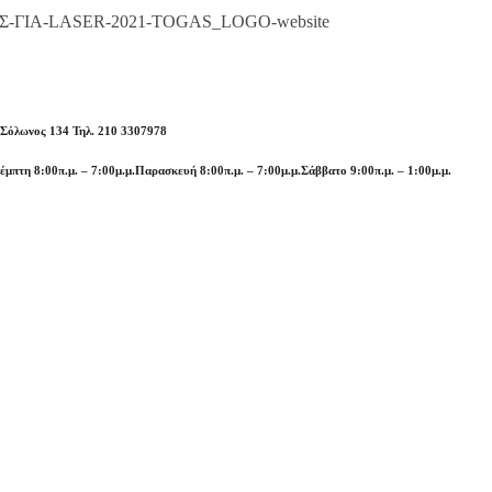
 Σόλωνος 134 Τηλ. 210 3307978
έμπτη 8:00π.μ. – 7:00μ.μ.
Παρασκευή 8:00π.μ. – 7:00μ.μ.
Σάββατο 9:00π.μ. – 1:00μ.μ.