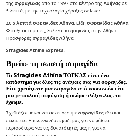
της
σφραγίδας
απο το 1997 στο κέντρο της
Αθήνας
σε
5΄ λεπτά, με την τεχνολογία χάραξης σε laser.
Σε
5 λεπτά σφραγίδες Αθήνα
. Είδη
σφραγίδας Αθήνα
.
Φτιάξε αυτόματες, ξύλινες
σφραγίδες
στην Αθήνα.
Προσφορές
σφραγίδες
Αθήνα
.
Sfragides Athina Express.
Βρείτε τη σωστή
σφραγίδα
Το
Sfragides Athina ΤΟΓΚΑΣ
είναι ένα
κατάστημα για όλες τις ανάγκες σας για
σφραγίδες
.
Είτε χρειάζεστε μια
σφραγίδα
από καουτσούκ είτε
μια μεταλλική
σφράγιση ή ακόμα πλέξιγκλας
, το
έχουμε.
Σχεδιάζουμε και κατασκευάζουμε
σφραγίδες
εδώ και
δεκαετίες. Επικοινωνήστε μαζί μας για να μάθετε
περισσότερα για τις δυνατότητές μας ή για να
συζητήσετε το έργο σας.