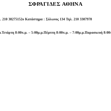
ΣΦΡΑΓΙΔΕΣ ΑΘΗΝΑ
. 210 3827515
2o Κατάστημα : Σόλωνος 134 Τηλ. 210 3307978
μ.
Τετάρτη 8:00π.μ. – 5:00μ.μ.
Πέμπτη 8:00π.μ. – 7:00μ.μ.
Παρασκευή 8:00π.