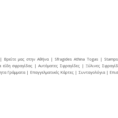
 Βρείτε μας στην Αθήνα | Sfragides Athina Togas | Stampsf
α είδη σφραγίδας | Αυτόματες Σφραγίδες | Ξύλινες Σφραγίδ
ητα Γράμματα | Επαγγελματικές Κάρτες | Συνταγολόγια | Επ