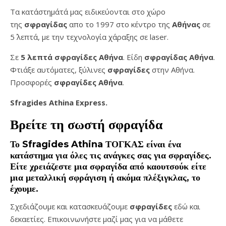
Τα κατάστημάτά μας ειδικεύονται στο χώρο
της
σφραγίδας
απο το 1997 στο κέντρο της
Αθήνας
σε
5΄ λεπτά, με την τεχνολογία χάραξης σε laser.
Σε
5 λεπτά σφραγίδες Αθήνα
. Είδη
σφραγίδας Αθήνα
.
Φτιάξε αυτόματες, ξύλινες
σφραγίδες
στην Αθήνα.
Προσφορές
σφραγίδες
Αθήνα
.
Sfragides Athina Express.
Βρείτε τη σωστή
σφραγίδα
Το
Sfragides Athina ΤΟΓΚΑΣ
είναι ένα
κατάστημα για όλες τις ανάγκες σας για
σφραγίδες
.
Είτε χρειάζεστε μια
σφραγίδα
από καουτσούκ είτε
μια μεταλλική
σφράγιση ή ακόμα πλέξιγκλας
, το
έχουμε.
Σχεδιάζουμε και κατασκευάζουμε
σφραγίδες
εδώ και
δεκαετίες. Επικοινωνήστε μαζί μας για να μάθετε