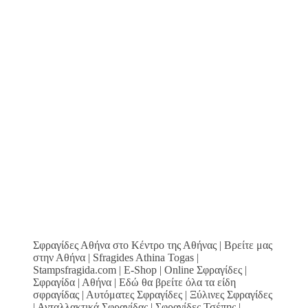
Σφραγίδες Αθήνα στο Κέντρο της Αθήνας | Βρείτε μας
στην Αθήνα | Sfragides Athina Togas |
Stampsfragida.com | E-Shop | Online Σφραγίδες |
Σφραγίδα | Αθήνα | Εδώ θα βρείτε όλα τα είδη
σφραγίδας | Αυτόματες Σφραγίδες | Ξύλινες Σφραγίδες
| Ανταλλακτικά Σφραγίδας | Σφραγίδες Τσέπης |