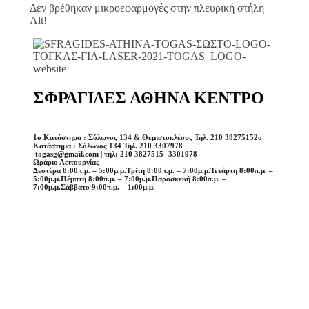
Δεν βρέθηκαν μικροεφαρμογές στην πλευρική στήλη
Alt!
ΣΦΡΑΓΙΔΕΣ ΑΘΗΝΑ ΚΕΝΤΡΟ
1o Κατάστημα : Σόλωνος 134 & Θεμιστοκλέους Τηλ. 210 3827515
2o
Κατάστημα : Σόλωνος 134 Τηλ. 210 3307978
togasg@gmail.com | τηλ: 210 3827515- 3301978
Ωράριο Λειτουργίας
Δευτέρα 8:00π.μ. – 5:00μ.μ.
Τρίτη 8:00π.μ. – 7:00μ.μ.
Τετάρτη 8:00π.μ. –
5:00μ.μ.
Πέμπτη 8:00π.μ. – 7:00μ.μ.
Παρασκευή 8:00π.μ. –
7:00μ.μ.
Σάββατο 9:00π.μ. – 1:00μ.μ.