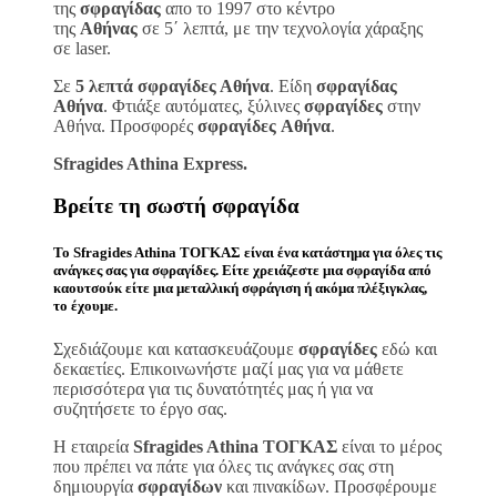
της
σφραγίδας
απο το 1997 στο κέντρο
της
Αθήνας
σε 5΄ λεπτά, με την τεχνολογία χάραξης
σε laser.
Σε
5 λεπτά σφραγίδες Αθήνα
. Είδη
σφραγίδας
Αθήνα
. Φτιάξε αυτόματες, ξύλινες
σφραγίδες
στην
Αθήνα. Προσφορές
σφραγίδες
Αθήνα
.
Sfragides Athina Express.
Βρείτε τη σωστή
σφραγίδα
Το
Sfragides Athina ΤΟΓΚΑΣ
είναι ένα κατάστημα για όλες τις
ανάγκες σας για
σφραγίδες
. Είτε χρειάζεστε μια
σφραγίδα
από
καουτσούκ είτε μια μεταλλική
σφράγιση ή ακόμα πλέξιγκλας
,
το έχουμε.
Σχεδιάζουμε και κατασκευάζουμε
σφραγίδες
εδώ και
δεκαετίες. Επικοινωνήστε μαζί μας για να μάθετε
περισσότερα για τις δυνατότητές μας ή για να
συζητήσετε το έργο σας.
Η εταιρεία
Sfragides Athina ΤΟΓΚΑΣ
είναι το μέρος
που πρέπει να πάτε για όλες τις ανάγκες σας στη
δημιουργία
σφραγίδων
και πινακίδων. Προσφέρουμε