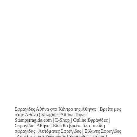
Σφραγίδες Αθήνα στο Κέντρο της Αθήνας | Βρείτε μας
στην Αθήνα | Sfragides Athina Togas |
Stampsfragida.com | E-Shop | Online Σφραγίδες |
Σφραγίδα | Αθήνα | Εδώ θα βρείτε όλα τα είδη
σφραγίδας | Αυτόματες Σφραγίδες | Ξύλινες Σφραγίδες
| Ανταλλακτικά Σφραγίδας | Σφραγίδες Τσέπης |