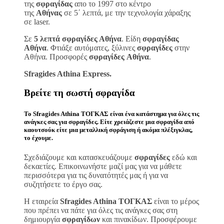
της
σφραγίδας
απο το 1997 στο κέντρο
της
Αθήνας
σε 5΄ λεπτά, με την τεχνολογία χάραξης
σε laser.
Σε
5 λεπτά σφραγίδες Αθήνα
. Είδη
σφραγίδας
Αθήνα
. Φτιάξε αυτόματες, ξύλινες
σφραγίδες
στην
Αθήνα. Προσφορές
σφραγίδες
Αθήνα
.
Sfragides Athina Express.
Βρείτε τη σωστή
σφραγίδα
Το
Sfragides Athina ΤΟΓΚΑΣ
είναι ένα κατάστημα για όλες τις
ανάγκες σας για
σφραγίδες
. Είτε χρειάζεστε μια
σφραγίδα
από
καουτσούκ είτε μια μεταλλική
σφράγιση ή ακόμα πλέξιγκλας
,
το έχουμε.
Σχεδιάζουμε και κατασκευάζουμε
σφραγίδες
εδώ και
δεκαετίες. Επικοινωνήστε μαζί μας για να μάθετε
περισσότερα για τις δυνατότητές μας ή για να
συζητήσετε το έργο σας.
Η εταιρεία
Sfragides Athina ΤΟΓΚΑΣ
είναι το μέρος
που πρέπει να πάτε για όλες τις ανάγκες σας στη
δημιουργία
σφραγίδων
και πινακίδων. Προσφέρουμε