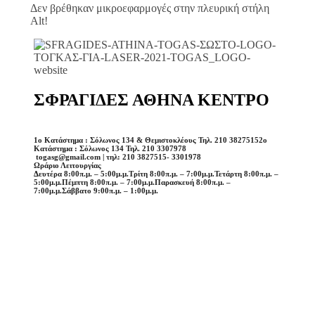
Δεν βρέθηκαν μικροεφαρμογές στην πλευρική στήλη
Alt!
ΣΦΡΑΓΙΔΕΣ ΑΘΗΝΑ ΚΕΝΤΡΟ
1o Κατάστημα : Σόλωνος 134 & Θεμιστοκλέους Τηλ. 210 3827515
2o
Κατάστημα : Σόλωνος 134 Τηλ. 210 3307978
togasg@gmail.com | τηλ: 210 3827515- 3301978
Ωράριο Λειτουργίας
Δευτέρα 8:00π.μ. – 5:00μ.μ.
Τρίτη 8:00π.μ. – 7:00μ.μ.
Τετάρτη 8:00π.μ. –
5:00μ.μ.
Πέμπτη 8:00π.μ. – 7:00μ.μ.
Παρασκευή 8:00π.μ. –
7:00μ.μ.
Σάββατο 9:00π.μ. – 1:00μ.μ.