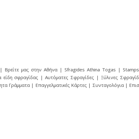
 Βρείτε μας στην Αθήνα | Sfragides Athina Togas | Stampsf
α είδη σφραγίδας | Αυτόματες Σφραγίδες | Ξύλινες Σφραγίδ
ητα Γράμματα | Επαγγελματικές Κάρτες | Συνταγολόγια | Επ