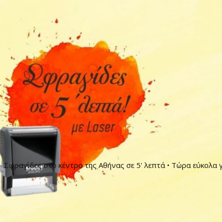
Σφραγίδες στο κέντρο της Αθήνας σε 5' λεπτά • Τώρα εύκολα γ