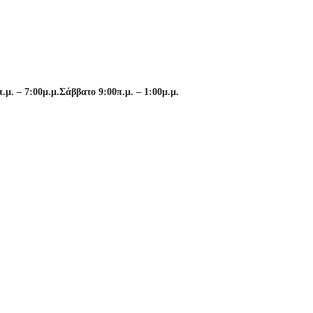
μ. – 7:00μ.μ.
Σάββατο 9:00π.μ. – 1:00μ.μ.