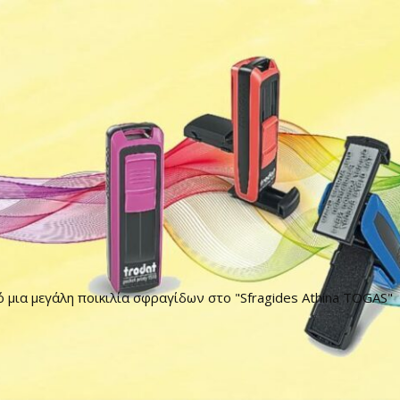
ό μια μεγάλη ποικιλία σφραγίδων στο "Sfragides Athina TOGAS"