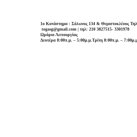
1o Κατάστημα : Σόλωνος 134 & Θεμιστοκλέους Τηλ
togasg@gmail.com | τηλ: 210 3827515- 3301978
Ωράριο Λειτουργίας
Δευτέρα 8:00π.μ. – 5:00μ.μ.
Τρίτη 8:00π.μ. – 7:00μ.