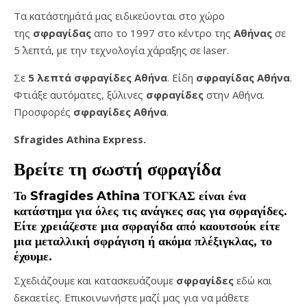
Τα κατάστημάτά μας ειδικεύονται στο χώρο
της
σφραγίδας
απο το 1997 στο κέντρο της
Αθήνας
σε
5΄ λεπτά, με την τεχνολογία χάραξης σε laser.
Σε
5 λεπτά σφραγίδες Αθήνα
. Είδη
σφραγίδας Αθήνα
.
Φτιάξε αυτόματες, ξύλινες
σφραγίδες
στην Αθήνα.
Προσφορές
σφραγίδες
Αθήνα
.
Sfragides Athina Express.
Βρείτε τη σωστή
σφραγίδα
Το
Sfragides Athina ΤΟΓΚΑΣ
είναι ένα
κατάστημα για όλες τις ανάγκες σας για
σφραγίδες
.
Είτε χρειάζεστε μια
σφραγίδα
από καουτσούκ είτε
μια μεταλλική
σφράγιση ή ακόμα πλέξιγκλας
, το
έχουμε.
Σχεδιάζουμε και κατασκευάζουμε
σφραγίδες
εδώ και
δεκαετίες. Επικοινωνήστε μαζί μας για να μάθετε