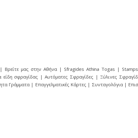
 Βρείτε μας στην Αθήνα | Sfragides Athina Togas | Stampsf
α είδη σφραγίδας | Αυτόματες Σφραγίδες | Ξύλινες Σφραγίδ
ητα Γράμματα | Επαγγελματικές Κάρτες | Συνταγολόγια | Επ