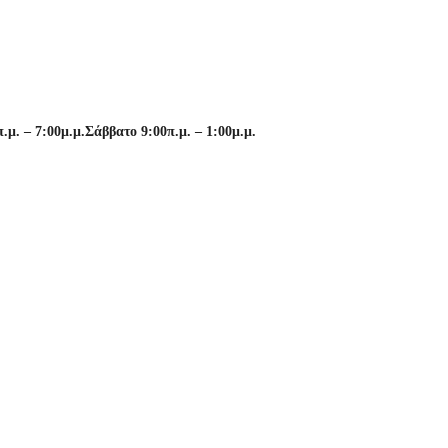
μ. – 7:00μ.μ.
Σάββατο 9:00π.μ. – 1:00μ.μ.