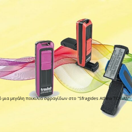
ό μια μεγάλη ποικιλία σφραγίδων στο "Sfragides Athina TOGAS"