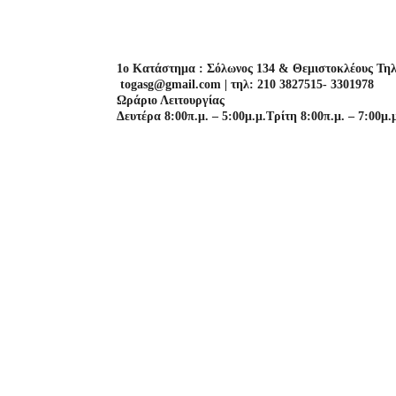
1o Κατάστημα : Σόλωνος 134 & Θεμιστοκλέους Τηλ
togasg@gmail.com | τηλ: 210 3827515- 3301978
Ωράριο Λειτουργίας
Δευτέρα 8:00π.μ. – 5:00μ.μ.
Τρίτη 8:00π.μ. – 7:00μ.