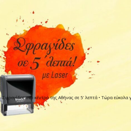
Σφραγίδες στο κέντρο της Αθήνας σε 5' λεπτά • Τώρα εύκολα γ