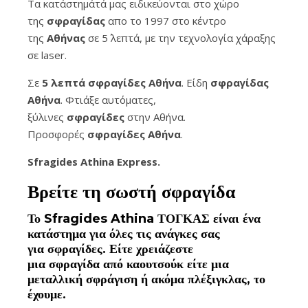
Τα κατάστημάτά μας ειδικεύονται στο χώρο
της
σφραγίδας
απο το 1997 στο κέντρο
της
Αθήνας
σε 5΄ λεπτά, με την τεχνολογία χάραξης
σε laser.
Σε
5 λεπτά σφραγίδες Αθήνα
. Είδη
σφραγίδας
Αθήνα
. Φτιάξε αυτόματες,
ξύλινες
σφραγίδες
στην Αθήνα.
Προσφορές
σφραγίδες
Αθήνα
.
Sfragides Athina Express.
Βρείτε τη σωστή
σφραγίδα
Το
Sfragides Athina ΤΟΓΚΑΣ
είναι ένα
κατάστημα για όλες τις ανάγκες σας
για
σφραγίδες
. Είτε χρειάζεστε
μια
σφραγίδα
από καουτσούκ είτε μια
μεταλλική
σφράγιση ή ακόμα πλέξιγκλας
, το
έχουμε.