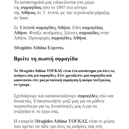
Τα κατάστημάτά μας ειδικεύονται στο χώρο
της
σφραγίδας
απο το 1997 στο κέντρο
της
Αθήνας
σε 5΄ λεπτά, με την τεχνολογία χάραξης
σε laser.
Σε
5 λεπτά σφραγίδες Αθήνα
. Είδη
σφραγίδας
Αθήνα
. Φτιάξε αυτόματες, ξύλινες
σφραγίδες
στην
Αθήνα. Προσφορές
σφραγίδες
Αθήνα
.
Sfragides Athina Express.
Βρείτε τη σωστή
σφραγίδα
Το
Sfragides Athina ΤΟΓΚΑΣ
είναι ένα κατάστημα για όλες τις
ανάγκες σας για
σφραγίδες
. Είτε χρειάζεστε μια
σφραγίδα
από
καουτσούκ είτε μια μεταλλική
σφράγιση ή ακόμα πλέξιγκλας
,
το έχουμε.
Σχεδιάζουμε και κατασκευάζουμε
σφραγίδες
εδώ και
δεκαετίες. Επικοινωνήστε μαζί μας για να μάθετε
περισσότερα για τις δυνατότητές μας ή για να
συζητήσετε το έργο σας.
Η εταιρεία
Sfragides Athina ΤΟΓΚΑΣ
είναι το μέρος
που πρέπει να πάτε για όλες τις ανάγκες σας στη