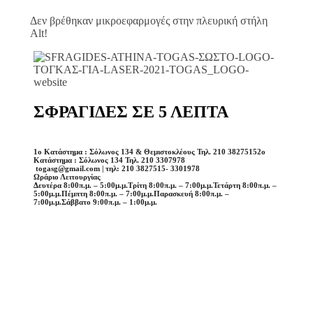
Δεν βρέθηκαν μικροεφαρμογές στην πλευρική στήλη
Alt!
ΣΦΡΑΓΙΔΕΣ ΣΕ 5 ΛΕΠΤΑ
1o Κατάστημα : Σόλωνος 134 & Θεμιστοκλέους Τηλ. 210 3827515
2o
Κατάστημα : Σόλωνος 134 Τηλ. 210 3307978
togasg@gmail.com | τηλ: 210 3827515- 3301978
Ωράριο Λειτουργίας
Δευτέρα 8:00π.μ. – 5:00μ.μ.
Τρίτη 8:00π.μ. – 7:00μ.μ.
Τετάρτη 8:00π.μ. –
5:00μ.μ.
Πέμπτη 8:00π.μ. – 7:00μ.μ.
Παρασκευή 8:00π.μ. –
7:00μ.μ.
Σάββατο 9:00π.μ. – 1:00μ.μ.