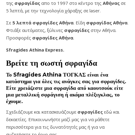
της
σφραγίδας
απο το 1997 στο κέντρο της
Αθήνας
σε
5΄ λεπτά, με την τεχνολογία χάραξης σε laser.
Σε
5 λεπτά σφραγίδες Αθήνα
. Είδη
σφραγίδας Αθήνα
.
Φτιάξε αυτόματες, ξύλινες
σφραγίδες
στην Αθήνα.
Προσφορές
σφραγίδες
Αθήνα
.
Sfragides Athina Express.
Βρείτε τη σωστή
σφραγίδα
Το
Sfragides Athina ΤΟΓΚΑΣ
είναι ένα
κατάστημα για όλες τις ανάγκες σας για
σφραγίδες
.
Είτε χρειάζεστε μια
σφραγίδα
από καουτσούκ είτε
μια μεταλλική
σφράγιση ή ακόμα πλέξιγκλας
, το
έχουμε.
Σχεδιάζουμε και κατασκευάζουμε
σφραγίδες
εδώ και
δεκαετίες. Επικοινωνήστε μαζί μας για να μάθετε
περισσότερα για τις δυνατότητές μας ή για να
συζητήσετε το έργο σας.