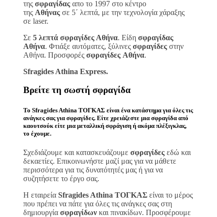
της
σφραγίδας
απο το 1997 στο κέντρο
της
Αθήνας
σε 5΄ λεπτά, με την τεχνολογία χάραξης
σε laser.
Σε
5 λεπτά σφραγίδες Αθήνα
. Είδη
σφραγίδας
Αθήνα
. Φτιάξε αυτόματες, ξύλινες
σφραγίδες
στην
Αθήνα. Προσφορές
σφραγίδες
Αθήνα
.
Sfragides Athina Express.
Βρείτε τη σωστή
σφραγίδα
Το
Sfragides Athina ΤΟΓΚΑΣ
είναι ένα κατάστημα για όλες τις
ανάγκες σας για
σφραγίδες
. Είτε χρειάζεστε μια
σφραγίδα
από
καουτσούκ είτε μια μεταλλική
σφράγιση ή ακόμα πλέξιγκλας
,
το έχουμε.
Σχεδιάζουμε και κατασκευάζουμε
σφραγίδες
εδώ και
δεκαετίες. Επικοινωνήστε μαζί μας για να μάθετε
περισσότερα για τις δυνατότητές μας ή για να
συζητήσετε το έργο σας.
Η εταιρεία
Sfragides Athina ΤΟΓΚΑΣ
είναι το μέρος
που πρέπει να πάτε για όλες τις ανάγκες σας στη
δημιουργία
σφραγίδων
και πινακίδων. Προσφέρουμε