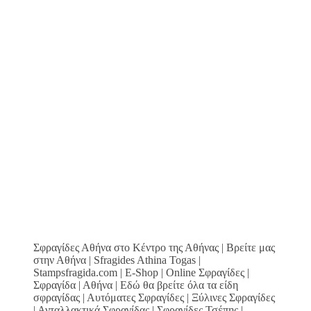
Σφραγίδες Αθήνα στο Κέντρο της Αθήνας | Βρείτε μας
στην Αθήνα | Sfragides Athina Togas |
Stampsfragida.com | E-Shop | Online Σφραγίδες |
Σφραγίδα | Αθήνα | Εδώ θα βρείτε όλα τα είδη
σφραγίδας | Αυτόματες Σφραγίδες | Ξύλινες Σφραγίδες
| Ανταλλακτικά Σφραγίδας | Σφραγίδες Τσέπης |