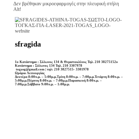
Δεν βρέθηκαν μικροεφαρμογές στην πλευρική στήλη
Alt!
sfragida
1o Κατάστημα : Σόλωνος 134 & Θεμιστοκλέους Τηλ. 210 3827515
2o
Κατάστημα : Σόλωνος 134 Τηλ. 210 3307978
togasg@gmail.com | τηλ: 210 3827515- 3301978
Ωράριο Λειτουργίας
Δευτέρα 8:00π.μ. – 5:00μ.μ.
Τρίτη 8:00π.μ. – 7:00μ.μ.
Τετάρτη 8:00π.μ. –
5:00μ.μ.
Πέμπτη 8:00π.μ. – 7:00μ.μ.
Παρασκευή 8:00π.μ. –
7:00μ.μ.
Σάββατο 9:00π.μ. – 1:00μ.μ.