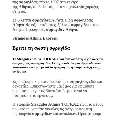
της
σφραγίδας
απο το 1997 στο κέντρο
της
Αθήνας
σε 5΄ λεπτά, με την τεχνολογία χάραξης
σε laser.
Σε
5 λεπτά σφραγίδες Αθήνα
. Είδη
σφραγίδας
Αθήνα
. Φτιάξε αυτόματες, ξύλινες
σφραγίδες
στην
Αθήνα. Προσφορές
σφραγίδες
Αθήνα
.
Sfragides Athina Express.
Βρείτε τη σωστή
σφραγίδα
Το
Sfragides Athina ΤΟΓΚΑΣ
είναι ένα κατάστημα για όλες τις
ανάγκες σας για
σφραγίδες
. Είτε χρειάζεστε μια
σφραγίδα
από
καουτσούκ είτε μια μεταλλική
σφράγιση ή ακόμα πλέξιγκλας
,
το έχουμε.
Σχεδιάζουμε και κατασκευάζουμε
σφραγίδες
εδώ και
δεκαετίες. Επικοινωνήστε μαζί μας για να μάθετε
περισσότερα για τις δυνατότητές μας ή για να
συζητήσετε το έργο σας.
Η εταιρεία
Sfragides Athina ΤΟΓΚΑΣ
είναι το μέρος
που πρέπει να πάτε για όλες τις ανάγκες σας στη
δημιουργία
σφραγίδων
και πινακίδων. Προσφέρουμε