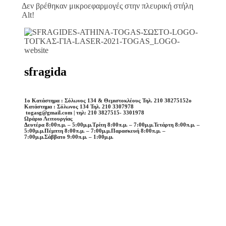
Δεν βρέθηκαν μικροεφαρμογές στην πλευρική στήλη
Alt!
sfragida
1o Κατάστημα : Σόλωνος 134 & Θεμιστοκλέους Τηλ. 210 3827515
2o
Κατάστημα : Σόλωνος 134 Τηλ. 210 3307978
togasg@gmail.com | τηλ: 210 3827515- 3301978
Ωράριο Λειτουργίας
Δευτέρα 8:00π.μ. – 5:00μ.μ.
Τρίτη 8:00π.μ. – 7:00μ.μ.
Τετάρτη 8:00π.μ. –
5:00μ.μ.
Πέμπτη 8:00π.μ. – 7:00μ.μ.
Παρασκευή 8:00π.μ. –
7:00μ.μ.
Σάββατο 9:00π.μ. – 1:00μ.μ.