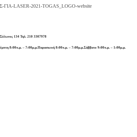
 Σόλωνος 134 Τηλ. 210 3307978
έμπτη 8:00π.μ. – 7:00μ.μ.
Παρασκευή 8:00π.μ. – 7:00μ.μ.
Σάββατο 9:00π.μ. – 1:00μ.μ.