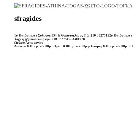
sfragides
1o Κατάστημα : Σόλωνος 134 & Θεμιστοκλέους Τηλ. 210 3827515
2o Κατάστημα :
togasg@gmail.com | τηλ: 210 3827515- 3301978
Ωράριο Λειτουργίας
Δευτέρα 8:00π.μ. – 5:00μ.μ.
Τρίτη 8:00π.μ. – 7:00μ.μ.
Τετάρτη 8:00π.μ. – 5:00μ.μ.
Π