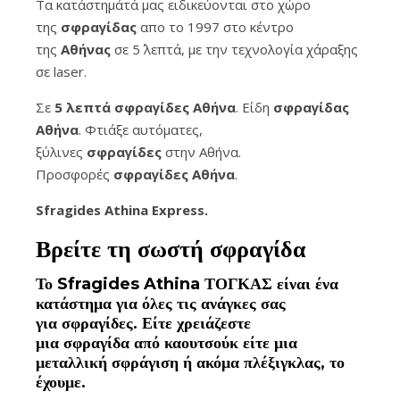
Τα κατάστημάτά μας ειδικεύονται στο χώρο
της
σφραγίδας
απο το 1997 στο κέντρο
της
Αθήνας
σε 5΄ λεπτά, με την τεχνολογία χάραξης
σε laser.
Σε
5 λεπτά σφραγίδες Αθήνα
. Είδη
σφραγίδας
Αθήνα
. Φτιάξε αυτόματες,
ξύλινες
σφραγίδες
στην Αθήνα.
Προσφορές
σφραγίδες
Αθήνα
.
Sfragides Athina Express.
Βρείτε τη σωστή
σφραγίδα
Το
Sfragides Athina ΤΟΓΚΑΣ
είναι ένα
κατάστημα για όλες τις ανάγκες σας
για
σφραγίδες
. Είτε χρειάζεστε
μια
σφραγίδα
από καουτσούκ είτε μια
μεταλλική
σφράγιση ή ακόμα πλέξιγκλας
, το
έχουμε.