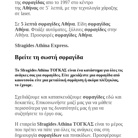
της
σφραγίδας
απο το 1997 στο κέντρο
της
Αθήνας
σε 5΄ λεπτά, με την τεχνολογία χάραξης
σε laser.
Σε
5 λεπτά σφραγίδες Αθήνα
. Είδη
σφραγίδας
Αθήνα
. Φτιάξε αυτόματες, ξύλινες
σφραγίδες
στην
Αθήνα. Προσφορές
σφραγίδες
Αθήνα
.
Sfragides Athina Express.
Βρείτε τη σωστή
σφραγίδα
Το
Sfragides Athina ΤΟΓΚΑΣ
είναι ένα κατάστημα για όλες τις
ανάγκες σας για
σφραγίδες
. Είτε χρειάζεστε μια
σφραγίδα
από
καουτσούκ είτε μια μεταλλική
σφράγιση ή ακόμα πλέξιγκλας
,
το έχουμε.
Σχεδιάζουμε και κατασκευάζουμε
σφραγίδες
εδώ και
δεκαετίες. Επικοινωνήστε μαζί μας για να μάθετε
περισσότερα για τις δυνατότητές μας ή για να
συζητήσετε το έργο σας.
Η εταιρεία
Sfragides Athina ΤΟΓΚΑΣ
είναι το μέρος
που πρέπει να πάτε για όλες τις ανάγκες σας στη
δημιουργία
σφραγίδων
και πινακίδων. Προσφέρουμε