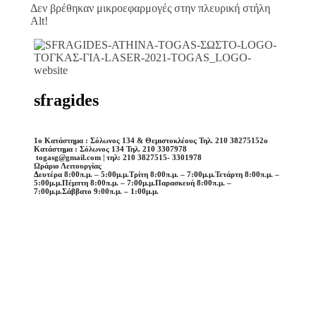
Δεν βρέθηκαν μικροεφαρμογές στην πλευρική στήλη
Alt!
sfragides
1o Κατάστημα : Σόλωνος 134 & Θεμιστοκλέους Τηλ. 210 3827515
2o
Κατάστημα : Σόλωνος 134 Τηλ. 210 3307978
togasg@gmail.com | τηλ: 210 3827515- 3301978
Ωράριο Λειτουργίας
Δευτέρα 8:00π.μ. – 5:00μ.μ.
Τρίτη 8:00π.μ. – 7:00μ.μ.
Τετάρτη 8:00π.μ. –
5:00μ.μ.
Πέμπτη 8:00π.μ. – 7:00μ.μ.
Παρασκευή 8:00π.μ. –
7:00μ.μ.
Σάββατο 9:00π.μ. – 1:00μ.μ.