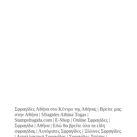
Σφραγίδες Αθήνα στο Κέντρο της Αθήνας | Βρείτε μας
στην Αθήνα | Sfragides Athina Togas |
Stampsfragida.com | E-Shop | Online Σφραγίδες |
Σφραγίδα | Αθήνα | Εδώ θα βρείτε όλα τα είδη
σφραγίδας | Αυτόματες Σφραγίδες | Ξύλινες Σφραγίδες
| Ανταλλακτικά Σφραγίδας | Σφραγίδες Τσέπης |