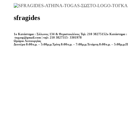
sfragides
1o Κατάστημα : Σόλωνος 134 & Θεμιστοκλέους Τηλ. 210 3827515
2o Κατάστημα :
togasg@gmail.com | τηλ: 210 3827515- 3301978
Ωράριο Λειτουργίας
Δευτέρα 8:00π.μ. – 5:00μ.μ.
Τρίτη 8:00π.μ. – 7:00μ.μ.
Τετάρτη 8:00π.μ. – 5:00μ.μ.
Π