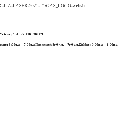
 Σόλωνος 134 Τηλ. 210 3307978
έμπτη 8:00π.μ. – 7:00μ.μ.
Παρασκευή 8:00π.μ. – 7:00μ.μ.
Σάββατο 9:00π.μ. – 1:00μ.μ.