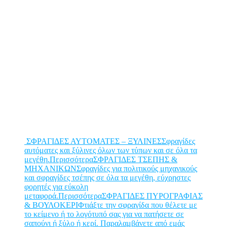
ΣΦΡΑΓΙΔΕΣ ΑΥΤΟΜΑΤΕΣ – ΞΥΛΙΝΕΣΣφραγίδες
αυτόματες και ξύλινες όλων των τύπων και σε όλα τα
μεγέθη.Περισσότερα
ΣΦΡΑΓΙΔΕΣ ΤΣΕΠΗΣ &
ΜΗΧΑΝΙΚΩΝΣφραγίδες για πολιτικούς μηχανικούς
και σφραγίδες τσέπης σε όλα τα μεγέθη, εύχρηστες
φορητές για εύκολη
μεταφορά.Περισσότερα
ΣΦΡΑΓΙΔΕΣ ΠΥΡΟΓΡΑΦΙΑΣ
& ΒΟΥΛΟΚΕΡΙΦτιάξτε την σφραγίδα που θέλετε με
το κείμενο ή το λογότυπό σας για να πατήσετε σε
σαπούνι ή ξύλο ή κερί. Παραλαμβάνετε από εμάς