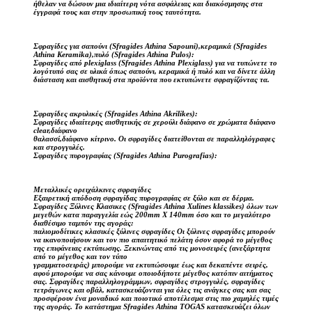
ήθελαν να δώσουν μια ιδιαίτερη νότα ασφάλειας και διακόσμησης στα
έγγραφά τους και στην προσωπική τους ταυτότητα.
Σφραγίδες για σαπούνι (Sfragides Athina Sapouni),κεραμικά (Sfragides
Athina Keramika),πυλό (Sfragides Athina Pulos):
Σφραγίδες από plexiglass (Sfragides Athina Plexiglass) για να τυπώνετε το
λογότυπό σας σε υλικά όπως σαπούνι, κεραμικά ή πυλό και να δίνετε άλλη
διάσταση και αισθητική στα προϊόντα που εκτυπώνετε σφραγίζόντας τα.
Σφραγίδες ακρυλικές (Sfragides Athina Akrilikes):
Σφραγίδες ιδιαίτερης αισθητικής σε χερούλι διάφανο σε χρώματα διάφανο
clear,διάφανο
θαλασσί,διάφανο κίτρινο. Οι σφραγίδες διατείθονται σε παραλληλόγραφες
και στρογγυλές.
Σφραγίδες πυρογραφίας (Sfragides Athina Purografias):
Μεταλλικές ορειχάλκινες σφραγίδες
Εξαιρετική απόδοση σφραγίδας πυρογραφίας σε ξύλο και σε δέρμα.
Σφραγίδες Ξύλινες Κλασικες (Sfragides Athina Xulines klassikes) όλων των
μεγεθών κατα παραγγελία εώς 200mm X 140mm όσο και το μεγαλύτερο
διαθέσιμο ταμπόν της αγοράς:
παλιομοδίτικες κλασικές ξύλινες σφραγίδες Οι ξύλινες σφραγίδες μπορούν
να ικανοποιήσουν και τον πιο απαιτητικό πελάτη όσον αφορά το μέγεθος
της επιφάνειας εκτύπωσης. Ξεκινώντας από τις μονοσειρές (ανεξάρτητα
από το μέγεθος και τον τύπο
γραμματοσειράς) μπορούμε να εκτυπώσουμε έως και δεκαπέντε σειρές,
αφού μπορούμε να σας κάνουμε οποιοδήποτε μέγεθος κατόπιν αιτήματος
σας. Σφραγίδες παραλληλογράμμων, σφραγίδες στρογγυλές, σφραγίδες
τετράγωνες και οβάλ, κατασκευάζονται για όλες τις ανάγκες σας και σας
προσφέρουν ένα μοναδικό και ποιοτικό αποτέλεσμα στις πιο χαμηλές τιμές
της αγοράς. Το κατάστημα Sfragides Athina TOGAS κατασκευάζει όλων