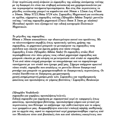
Στην περίπτωση αυτή ανήκουν οι σφραγίδες της κλάσης αυτόματης τσέπης
με τη διαφορά ότι είναι πιο στιβαρή κατασκευή και χρησιμοποιούνται για
πιο περιορισμένα πατήματα/πρεσαρίσματα. Και στις δύο περιπτώσεις το
μέγεθος εκτύπωσης μπορεί να κυμαίνεται από 36mm x 12mm έως 47mm
x 16mm. Shiny S723,Shiny S724 κλπ. Σφραγίδες Μηχανικού για εκτύπωση
σε σχέδια, εύχρηστες σφραγίδες τσέπης (Sfragides Athina Tsepis): μοντέλο
τσέπης / τσέπης σφραγίδα μηχανικού (Traxx 8mm X 3mm με πλαίσιο)
Μοναδικό προϊόν που εξυπηρετεί την ειδική κατηγορία Πολιτικών
Μηχανικών.
Το μέγεθος της σφραγίδας
80mm x 30mm αποκαλύπτει την ιδιαιτερότητα αυτού του προϊόντος. Με
τα πλεονεκτήματα ακριβώς όπως πρακτικός τρόπος χρήσης της
σφραγίδας, οι μηχανικοί μπορούν να μεταφέρουν τις σφραγίδες τους
ακίνδυνα και εύκολα για άμεση χρήση ανα πάσα στιγμή.
Σφραγίδες Στυλο (Sfragides Athina Stulo) Οι σφραγίδες στύλο Heri
περιλαμβάνουν στο πίσω μέρος τους ειδικό μηχανισμό σφραγίδας και
μπορούν εύκολα με μία κίνηση να μετατραπούν από στυλό σε σφραγίδα.
Έτσι ανά πάσα στιγμή μπορούμε να υπογράψουμε και να σφραγίσουμε
ταυτόχρονα με τον στυλό που έχουμε μαζί μας. Σήμερα υπάρχουν αρκετοί
τύποι στυλό, σφραγίδα που αναλόγως το μοντέλο δίνουν διαφορετικό
prestige και μπορούν να χρησιμοποιηθούν σε διαφορετικές περιπτώσεις. Οι
στυλοί διατίθενται σε διάφορους χρωματισμούς
χρυσό,ασημί,μπορντό,μαύρο,μπλε κλπ. Σφραγίδες για ταχυδρομικούς
φακέλους και προσκλήσεις σε γάμους-βαπτίσεις / Σφραγίδες Βουλοκέρι
(Sfragides Voulokeri):
σφραγίδα για γαμήλιες προσκλήσεις/τελετές
Ειδική σφραγίδα για σφράγιση με σφραγιστικό κερί σε εφαρμογές όπως
φακέλους, προσκλητήρια βάπτισης, προσκλητήρια γάμου και γενικά για
περιπτώσεις που θέλουμε να αυξήσουμε την αυθεντικότητα και το κύρος
των γραμμάτων μας. Αναμφισβήτητα αποτελεί επιλογή υψηλής αισθητικής
για τα αρχεία σας, αφού το σφραγιστικό κερί χρησιμοποιήθηκε ευρέως από
τον Μεσαίωνα τόσο από βασιλικές όσο και από πλούσιες οικογένειες που