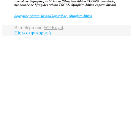
των ειδών Σφραγίδες σε 5΄ λεπτά (Sfragides Athina TOGAS), μοναδικές
προσφορές σε Sfragides Athina TOGAS, Sfragides Athina express άμεσα!
Σφραγίδες Αθήνα | Κέντρο Σφραγίδας | Sfragides Athina
Bard θέμα από
WP Royal
.
Πίσω στην κορυφή