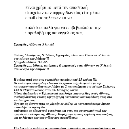
Είναι χρήσιμο μετά την αποστολή
στοιχείων των σφραγίδων σας είτε μέσω
email είτε τηλεφωνικά να
καλέσετε απλά για να επιβεβαιώσετε την
παραλαβή της παραγγελίας σας.
Σφραγίδες Αθήνα σε 5 λεπτά!
Ξύλινες / Αυτόματες & Τσέπης Σφραγίδες όλων των Τύπων σε 5′ λεπτά
στο κέντρο της Αθήνας!!!
Sfragides Athina TOGAS
Σφραγίδες…. ξύλινες, αυτόματες & μηχανικές στην Αθήνα – σε 5′ λεπτά
στο κέντρο της Αθήνας!!!
Η ειδικότητά μας στις σφραγίδες για πάνω από 25 χρόνια !!!!
Οι καλύτερες σφραγίδες εδώ και 25 χρόνια ασχολούμαστε με την
κατασκευή σφραγίδας στην Αθήνα με 2 καταστήματα στο κέντρο Σόλωνος
134 & Θεμιστοκλέους στην πλ. Κάνιγγος κοντά.
Μέσω Διαδικτύου ή Τηλεφωνικά εκτελούμε παραγγελίες εντός Αθήνας,
αναλαμβάνοντας επίσης την γρήγορη κατασκευή και παράδοση τους στο
κατάστημά μας.
Έχουμε τη δυνατότητα με χάραξη σε λέιζερ να κατασκευάσουμε άμεσα
οποιαδήποτε σφραγίδα
επιθυμείτε με εξαιρετική ευκρίνεια και στην πιο οικονομική τιμή της
αγοράς στο κέντρο της Αθήνας. Παρέχουμε άριστη εγγύηση εφόρου ζωής
για το λάστιχο της σφραγίδας που παραδίδουμε.
Εάν δεν είστε απόλυτα ικανοποιημένοι, μπορούμε να αντικαταστήσουμε το