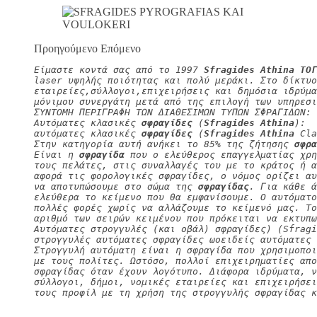
Προηγούμενο Επόμενο
Είμαστε κοντά σας από το 1997 
Sfragides Athina ΤΟΓ
laser υψηλής ποιότητας και πολύ μεράκι. Στο δίκτυο
εταιρείες,σύλλογοι,επιχειρήσεις και δημόσια ιδρύμα
μόνιμου συνεργάτη μετά από της επιλογή των υπηρεσι
ΣΥΝΤΟΜΗ ΠΕΡΙΓΡΑΦΗ ΤΩΝ ΔΙΑΘΕΣΙΜΩΝ ΤΥΠΩΝ ΣΦΡΑΓΙΔΩΝ:
Αυτόματες κλασικές 
σφραγίδες
 (
Sfragides Athina
):
αυτόματες κλασικές 
σφραγίδες
 (
Sfragides Athina
 Cla
Στην κατηγορία αυτή ανήκει το 85% της ζήτησης 
σφρα
Είναι η 
σφραγίδα
 που ο ελεύθερος επαγγελματίας χρη
τους πελάτες, στις συναλλαγές του με το κράτος ή α
αφορά τις φορολογικές σφραγίδες, ο νόμος ορίζει αυ
να αποτυπώσουμε στο σώμα της 
σφραγίδας
. Για κάθε ά
ελεύθερα το κείμενο που θα εμφανίσουμε. Ο αυτόματο
πολλές φορές χωρίς να αλλάζουμε το κείμενό μας. Τ
αριθμό των σειρών κειμένου που πρόκειται να εκτυπω
Αυτόματες στρογγυλές (και οβάλ) σφραγίδες) (Sfragi
στρογγυλές αυτόματες σφραγίδες ωοειδείς αυτόματες 
Στρογγυλή αυτόματη είναι η σφραγίδα που χρησιμοπο
με τους πολίτες. Ωστόσο, πολλοί επιχειρηματίες απο
σφραγίδας όταν έχουν λογότυπο. Διάφορα ιδρύματα, 
σύλλογοι, δήμοι, νομικές εταιρείες και επιχειρήσει
τους προφίλ με τη χρήση της στρογγυλής σφραγίδας κ