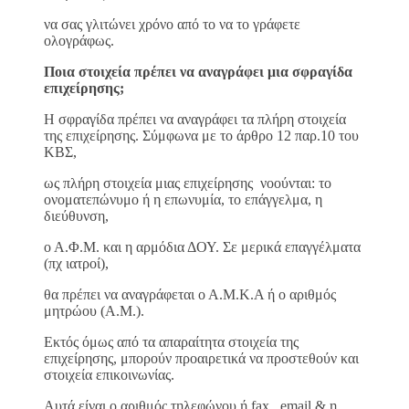
να σας γλιτώνει χρόνο από το να το γράφετε
ολογράφως.
Ποια στοιχεία πρέπει να αναγράφει μια σφραγίδα
επιχείρησης;
Η σφραγίδα πρέπει να αναγράφει τα πλήρη στοιχεία
της επιχείρησης. Σύμφωνα με το άρθρο 12 παρ.10 του
ΚΒΣ,
ως πλήρη στοιχεία μιας επιχείρησης νοούνται: το
ονοματεπώνυμο ή η επωνυμία, το επάγγελμα, η
διεύθυνση,
ο Α.Φ.Μ. και η αρμόδια ΔΟΥ. Σε μερικά επαγγέλματα
(πχ ιατροί),
θα πρέπει να αναγράφεται ο Α.Μ.Κ.Α ή ο αριθμός
μητρώου (Α.Μ.).
Εκτός όμως από τα απαραίτητα στοιχεία της
επιχείρησης, μπορούν προαιρετικά να προστεθούν και
στοιχεία επικοινωνίας.
Αυτά είναι ο αριθμός τηλεφώνου ή fax, email & η