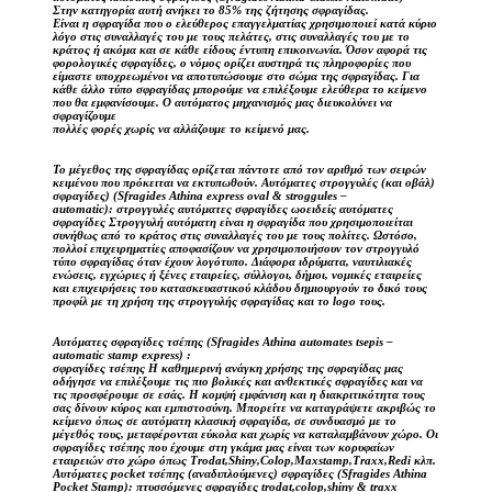
Στην κατηγορία αυτή ανήκει το 85% της ζήτησης σφραγίδας.
Είναι η σφραγίδα που ο ελεύθερος επαγγελματίας χρησιμοποιεί κατά κύριο
λόγο στις συναλλαγές του με τους πελάτες, στις συναλλαγές του με το
κράτος ή ακόμα και σε κάθε είδους έντυπη επικοινωνία. Όσον αφορά τις
φορολογικές σφραγίδες, ο νόμος ορίζει αυστηρά τις πληροφορίες που
είμαστε υποχρεωμένοι να αποτυπώσουμε στο σώμα της σφραγίδας. Για
κάθε άλλο τύπο σφραγίδας μπορούμε να επιλέξουμε ελεύθερα το κείμενο
που θα εμφανίσουμε. Ο αυτόματος μηχανισμός μας διευκολύνει να
σφραγίζουμε
πολλές φορές χωρίς να αλλάζουμε το κείμενό μας.
Το μέγεθος της σφραγίδας ορίζεται πάντοτε από τον αριθμό των σειρών
κειμένου που πρόκειται να εκτυπωθούν. Αυτόματες στρογγυλές (και οβάλ)
σφραγίδες) (Sfragides Athina express oval & stroggules –
automatic): στρογγυλές αυτόματες σφραγίδες ωοειδείς αυτόματες
σφραγίδες Στρογγυλή αυτόματη είναι η σφραγίδα που χρησιμοποιείται
συνήθως από το κράτος στις συναλλαγές του με τους πολίτες. Ωστόσο,
πολλοί επιχειρηματίες αποφασίζουν να χρησιμοποιήσουν τον στρογγυλό
τύπο σφραγίδας όταν έχουν λογότυπο. Διάφορα ιδρύματα, ναυτιλιακές
ενώσεις, εγχώριες ή ξένες εταιρείες, σύλλογοι, δήμοι, νομικές εταιρείες
και επιχειρήσεις του κατασκευαστικού κλάδου δημιουργούν το δικό τους
προφίλ με τη χρήση της στρογγυλής σφραγίδας και το logo τους.
Αυτόματες σφραγίδες τσέπης (Sfragides Athina automates tsepis –
automatic stamp express) :
σφραγίδες τσέπης Η καθημερινή ανάγκη χρήσης της σφραγίδας μας
οδήγησε να επιλέξουμε τις πιο βολικές και ανθεκτικές σφραγίδες και να
τις προσφέρουμε σε εσάς. Η κομψή εμφάνιση και η διακριτικότητα τους
σας δίνουν κύρος και εμπιστοσύνη. Μπορείτε να καταγράψετε ακριβώς το
κείμενο όπως σε αυτόματη κλασική σφραγίδα, σε συνδυασμό με το
μέγεθός τους, μεταφέρονται εύκολα και χωρίς να καταλαμβάνουν χώρο. Οι
σφραγίδες τσέπης που έχουμε στη γκάμα μας είναι των κορυφαίων
εταιρειών στο χώρο όπως Trodat,Shiny,Colop,Maxstamp,Traxx,Redi κλπ.
Αυτόματες pocket τσέπης (αναδιπλούμενες) σφραγίδες (Sfragides Athina
Pocket Stamp): πτυσσόμενες σφραγίδες trodat,colop,shiny & traxx