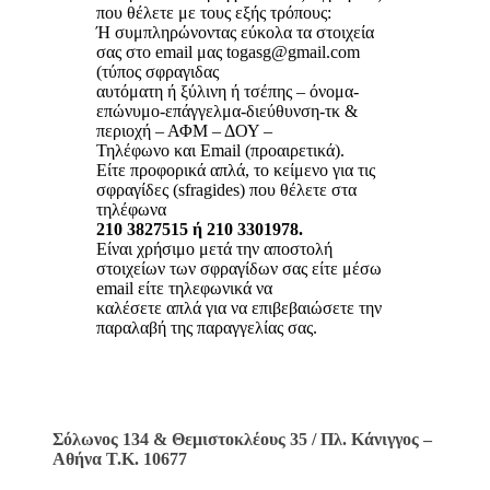
που θέλετε με τους εξής τρόπους:
Ή συμπληρώνοντας εύκολα τα στοιχεία
σας στο email μας togasg@gmail.com
(τύπος σφραγιδας
αυτόματη ή ξύλινη ή τσέπης – όνομα-
επώνυμο-επάγγελμα-διεύθυνση-τκ &
περιοχή – ΑΦΜ – ΔΟΥ –
Τηλέφωνο και Email (προαιρετικά).
Είτε προφορικά απλά, το κείμενο για τις
σφραγίδες (sfragides) που θέλετε στα
τηλέφωνα
210 3827515 ή 210 3301978.
Είναι χρήσιμο μετά την αποστολή
στοιχείων των σφραγίδων σας είτε μέσω
email είτε τηλεφωνικά να
καλέσετε απλά για να επιβεβαιώσετε την
παραλαβή της παραγγελίας σας.
Σόλωνος 134 & Θεμιστοκλέους 35 / Πλ. Κάνιγγος –
Αθήνα Τ.Κ. 10677