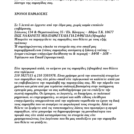
λάστιχο της σφραγίδας σας.
ΧΡΟΝΟΙ ΠΑΡΑΔΟΣΗΣ
Σε 5 λεπτά αν έρχεστε από την έδρα μας, χωρίς καμία επιπλεόν
επιβάρυνση.
Σόλωνος 134 & Θεμιστοκλέους 35 / Πλ. Κάνιγγος – Αθήνα Τ.Κ. 10677
ΠΩΣ ΝΑ ΚΑΝΕΤΕ ΜΙΑ ΠΑΡΑΓΓΕΛΙΑ ΓΙΑ ΣΦΡΑΓΙΔΑ (Sfragida)
Μπορείτε να παραγγείλετε τις σφραγίδες που θέλετε με τους εξής
τρόπους:
Ή συμπληρώνοντας εύκολα τα στοιχεία σας στο email μας
togasg@gmail.com (τύπος σφραγιδας αυτόματη ή ξύλινη ή τσέπης –
όνομα-επώνυμο-επάγγελμα-διεύθυνση-τκ & περιοχή – ΑΦΜ – ΔΟΥ –
Τηλέφωνο και Email (προαιρετικά).
Είτε προφορικά απλά, το κείμενο για τις σφραγίδες (sfragides) που θέλετε
στα τηλέφωνα
210 3827515 ή 210 3301978. Είναι χρήσιμο μετά την αποστολή στοιχείων
των σφραγίδων σας είτε μέσω email είτε τηλεφωνικά να καλέσετε απλά για
να επιβεβαιώσετε την παραλαβή της παραγγελίας σας. Με την πάροδο του
χρόνου και μέσα από μια τεράστια συλλογή βασισμένη στην πολύχρονη
εμπειρία μας, μπορούμε να σας καθοδηγήσουμε για να επιλέξετε τήν
σωστή σφραγίδα. Οι έμποροι, οι λογιστές, οι δικηγόροι, οι πολιτικοί
μηχανικοί, οι επιχειρηματίες, οι ιατροί και κάθε είδους ελεύθεροι
επαγγελματίες υποχρεούνται από την ισχύουσα νομοθεσία να έχουν τη δική
τους σφραγίδα που να αναφέρει τα φορολογικά τους στοιχεία. Αλλά αν
θέλετε να ξεφύγετε από τις τυποποιημένες λύσεις που προσφέρει η αγορά
σφραγίδων, τότε μπορούμε να δημιουργήσουμε τη μοναδικότητα του
προφίλ σας είτε απλά καταγράφοντας τα στοιχεία σας είτε
χρησιμοποιώντας ένα λογότυπο που θα μας υποδείξετε για την σφραγίδα
που θέλετε να φτιάξετε.