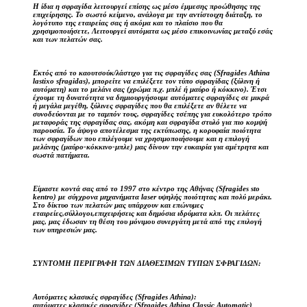
Η ίδια η σφραγίδα λειτουργεί επίσης ως μέσο έμμεσης προώθησης της
επιχείρησης. Το σωστό κείμενο, ανάλογα με την αντίστοιχη διάταξη, το
λογότυπο της εταιρείας σας ή ακόμα και το πλαίσιο που θα
χρησιμοποιήσετε, Λειτουργεί αυτόματα ως μέσο επικοινωνίας μεταξύ εσάς
και των πελατών σας.
Εκτός από το καουτσούκ/λάστιχο για τις σφραγίδες σας (Sfragides Athina
lastixo sfragidas), μπορείτε να επιλέξετε τον τύπο σφραγίδας (ξύλινη ή
αυτόματη) και το μελάνι σας (χρώμα π.χ. μπλέ ή μαύρο ή κόκκινο). Έτσι
έχουμε τη δυνατότητα να δημιουργήσουμε αυτόματες σφραγίδες σε μικρά
ή μεγάλα μεγέθη, ξύλινες σφραγίδες που θα επιλέξετε αν θέλετε να
συνοδεύονται με το ταμπόν τους, σφραγίδες τσέπης για ευκολότερο τρόπο
μεταφοράς της σφραγίδας σας, ακόμη και σφραγίδα στυλό για πιο κομψή
παρουσία. Το άψογο αποτέλεσμα της εκτύπωσης, η κορυφαία ποιότητα
των σφραγίδων που επιλέγουμε να χρησιμοποιήσουμε και η επιλογή
μελάνης (μαύρο-κόκκινο-μπλε) μας δίνουν την ευκαιρία για αμέτρητα και
σωστά πατήματα.
Είμαστε κοντά σας από το 1997 στο κέντρο της Αθήνας (Sfragides sto
kentro) με σύγχρονα μηχανήματα laser υψηλής ποιότητας και πολύ μεράκι.
Στο δίκτυο των πελατών μας υπάρχουν και επώνυμες
εταιρείες,σύλλογοι,επιχειρήσεις και δημόσια ιδρύματα κλπ. Οι πελάτες
μας, μας έδωσαν τη θέση του μόνιμου συνεργάτη μετά από της επιλογή
των υπηρεσιών μας.
ΣΥΝΤΟΜΗ ΠΕΡΙΓΡΑΦΗ ΤΩΝ ΔΙΑΘΕΣΙΜΩΝ ΤΥΠΩΝ ΣΦΡΑΓΙΔΩΝ:
Αυτόματες κλασικές σφραγίδες (Sfragides Athina):
αυτόματες κλασικές σφραγίδες (Sfragides Athina Classic Automatic)