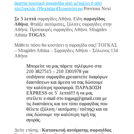
άριστα ποιοτική σφραγίδα από μέταλλο ή από
πλέξιγκλάς (Plexiglas)Περισσότερα
Previous Next
Σε 5 λεπτά
σφραγίδες Αθήνα. Είδη
σφραγίδας
Αθήνα
. Φτιάξε αυτόματες, ξύλινες σφραγίδες στην
Αθήνα. Προσφορές σφραγίδες Αθήνα. Sfragides
Athina
TOGAS
.
Μάθετε πόσο θα κοστίσει η σφραγίδα σας! ΤΟΓΚΑΣ
– Sfragides Athina – Σφραγίδες Αθήνα – Σόλωνος 134
Αθήνα
Μπορείτε να μας πάρετε τηλέφωνο στα
210 3827515 – 210 3301978 για
οτιδήποτε σφραγίδα χρειαστείτε διαφόρων
διαστάσεων και άμεσα να σας δώσουμε
την καλύτερη προσφορά. ΠΑΡΑΔΟΣΗ
EXPRESS σε 5΄ λεπτά!!! ή να μας
στείλετε e-mail στο togasg@gmail.com με
τις διαστάσεις και τον τύπο σφραγίδας που
θέλετε (ξύλινη / αυτόματη / τσέπης) και να
σας δώσουμε την καλύτερη τιμή της
αγοράς.
Δείτε επίσης :
Κατασκευή αυτόματης σφραγίδας