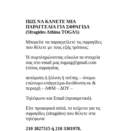
ΠΩΣ ΝΑ ΚΑΝΕΤΕ ΜΙΑ
ΠΑΡΑΓΓΕΛΙΑ ΓΙΑ ΣΦΡΑΓΙΔΑ
(Sfragides Athina TOGAS)
Μπορείτε να παραγγείλετε τις σφραγίδες
που θέλετε με τους εξής τρόπους:
Ή συμπληρώνοντας εύκολα τα στοιχεία
σας στο email μας togasg@gmail.com
(τύπος σφραγιδας
αυτόματη ή ξύλινη ή τσέπης – όνομα-
επώνυμο-επάγγελμα-διεύθυνση-τκ &
περιοχή – ΑΦΜ – ΔΟΥ –
Τηλέφωνο και Email (προαιρετικά).
Είτε προφορικά απλά, το κείμενο για τις
σφραγίδες (sfragides) που θέλετε στα
τηλέφωνα
210 3827515 ή 210 3301978.