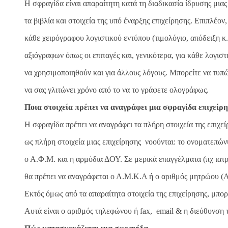
H σφραγίδα είναι απαραίτητη κατά τη διαδικασία ίδρυσης μιας
τα βιβλία και στοιχεία της υπό έναρξης επιχείρησης. Επιπλέον
κάθε χειρόγραφου λογιστικού εντύπου (τιμολόγιο, απόδειξη κ.α
αξιόγραφων όπως οι επιταγές και, γενικότερα, για κάθε λογισ
να χρησιμοποιηθούν και για άλλους λόγους. Μπορείτε να τυπώ
να σας γλιτώνει χρόνο από το να το γράφετε ολογράφως.
Ποια στοιχεία πρέπει να αναγράφει μια σφραγίδα επιχείρ
Η σφραγίδα πρέπει να αναγράφει τα πλήρη στοιχεία της επιχ
ως πλήρη στοιχεία μιας επιχείρησης νοούνται: το ονοματεπών
ο Α.Φ.Μ. και η αρμόδια ΔΟΥ. Σε μερικά επαγγέλματα (πχ ιατρ
θα πρέπει να αναγράφεται ο Α.Μ.Κ.Α ή ο αριθμός μητρώου (Α
Εκτός όμως από τα απαραίτητα στοιχεία της επιχείρησης, μπορ
Αυτά είναι ο αριθμός τηλεφώνου ή fax, email & η διεύθυνση τ