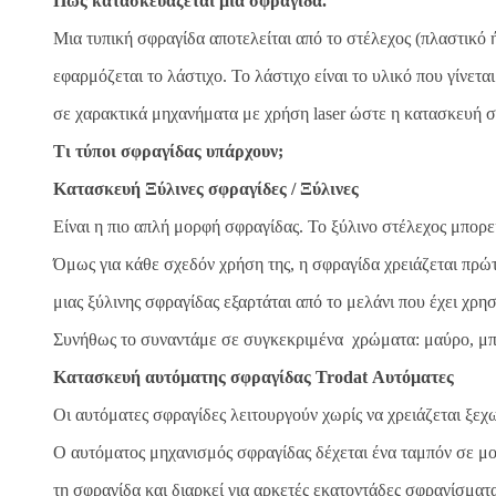
Πώς κατασκευάζεται μια σφραγίδα.
Μια τυπική σφραγίδα αποτελείται από το στέλεχος (πλαστικό ή
εφαρμόζεται το λάστιχο. Το λάστιχο είναι το υλικό που γίνετ
σε χαρακτικά μηχανήματα με χρήση laser ώστε η κατασκευή σφ
Τι τύποι σφραγίδας υπάρχουν;
Κατασκευή Ξύλινες σφραγίδες / Ξύλινες
Είναι η πιο απλή μορφή σφραγίδας. Το ξύλινο στέλεχος μπορε
Όμως για κάθε σχεδόν χρήση της, η σφραγίδα χρειάζεται πρ
μιας ξύλινης σφραγίδας εξαρτάται από το μελάνι που έχει χρ
Συνήθως το συναντάμε σε συγκεκριμένα χρώματα: μαύρο, μπλ
Κατασκευή αυτόματης σφραγίδας Trodat Αυτόματες
Οι αυτόματες σφραγίδες λειτουργούν χωρίς να χρειάζεται ξε
Ο αυτόματος μηχανισμός σφραγίδας δέχεται ένα ταμπόν σε μο
τη σφραγίδα και διαρκεί για αρκετές εκατοντάδες σφραγίσματ