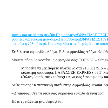
τύπων και σε όλα τα μεγέθη.Περισσότερα
ΣΦΡΑΓΙΔΕΣ ΤΣΕΠΗΣ 
φορητές για εύκολη μεταφορά.Περισσότερα
ΣΦΡΑΓΙΔΕΣ ΠΥΡΟΓ
σαπούνι ή ξύλο ή κερί. Παραλαμβάνετε από εμάς άριστα ποιο
Σε 5 λεπτά
σφραγίδες Αθήνα. Είδη
σφραγίδας Αθήνα
. Φτιά
Μάθετε πόσο θα κοστίσει η σφραγίδα σας! ΤΟΓΚΑΣ – Sfragi
Μπορείτε να μας πάρετε τηλέφωνο στα 210 3827515 – 2
καλύτερη προσφορά. ΠΑΡΑΔΟΣΗ EXPRESS σε 5΄ λεπτά!!!
(ξύλινη / αυτόματη / τσέπης) και να σας δώσουμε την κα
Δείτε επίσης :
Κατασκευή αυτόματης σφραγίδας Trodat Σφρ
– Δημιουργήστε τη δική σας σφραγίδα εύκολα & γρήγορα
Πότε χρειάζεται μια σφραγίδα;