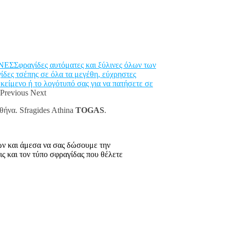
φραγίδες αυτόματες και ξύλινες όλων των
ς τσέπης σε όλα τα μεγέθη, εύχρηστες
ενο ή το λογότυπό σας για να πατήσετε σε
Previous Next
θήνα. Sfragides Athina
TOGAS
.
ων και άμεσα να σας δώσουμε την
 και τον τύπο σφραγίδας που θέλετε