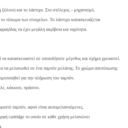
 ξύλινο) και το λάστιχο. Στο στέλεχος – μηχανισμό,
αι το τύπωμα των στοιχείων. Το λάστιχο κατασκευάζεται
ραγίδας να έχει μεγάλη ακρίβεια και ταχύτητα.
ί να κατασκευαστεί σε οποιοδήποτε μέγεθος και σχήμα χρειαστεί.
ώτα να μελανωθεί σε ένα ταμπόν μελάνης. Το χρώμα αποτύπωσης
ησιμοποιηθεί για την πλήρωση του ταμπόν.
ε, κόκκινο, πράσινο.
χωριστό ταμπόν, αφού είναι αυτομελανούμενες.
ρφή cartridge το οποίο σε κάθε χρήση μελανώνει
α.