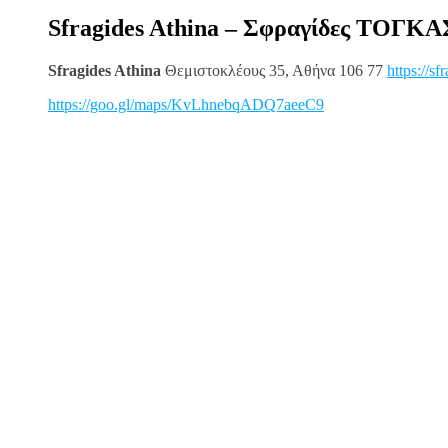
Sfragides Athina – Σφραγίδες ΤΟΓΚΑ
Sfragides Athina
Θεμιστοκλέους 35, Αθήνα 106 77
https://sf
https://goo.gl/maps/KvLhnebqADQ7aeeC9