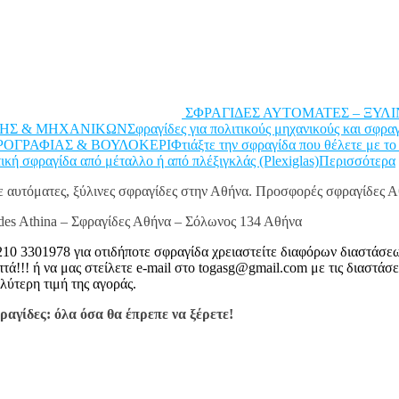
ΣΦΡΑΓΙΔΕΣ ΑΥΤΟΜΑΤΕΣ – ΞΥΛΙΝΕΣΣ
& ΜΗΧΑΝΙΚΩΝΣφραγίδες για πολιτικούς μηχανικούς και σφραγίδε
ΡΑΦΙΑΣ & ΒΟΥΛΟΚΕΡΙΦτιάξτε την σφραγίδα που θέλετε με το κείμ
τική σφραγίδα από μέταλλο ή από πλέξιγκλάς (Plexiglas)Περισσότερα
ξε αυτόματες, ξύλινες σφραγίδες στην Αθήνα. Προσφορές σφραγίδες Α
des Athina – Σφραγίδες Αθήνα – Σόλωνος 134 Αθήνα
10 3301978 για οτιδήποτε σφραγίδα χρειαστείτε διαφόρων διαστάσε
 ή να μας στείλετε e-mail στο togasg@gmail.com με τις διαστάσεις
λύτερη τιμή της αγοράς.
αγίδες: όλα όσα θα έπρεπε να ξέρετε!