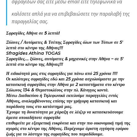
σφραγίδων σας είτε μέσω email είτε τηλεφωνικά να
καλέσετε απλά για να επιβεβαιώσετε την παραλαβή της
παραγγελίας σας.
Σφραγίδες Αθήνα σε 5 λεπτά!
Ξύλινες / Αυτόματες & Τσέπης Σφραγίδες όλων των Τύπων σε 5′
λεπτά στο κέντρο της Αθήνας!!!
Sfragides Athina TOGAS
Σφραγίδες…. ξύλινες, αυτόματες & μηχανικές στην Αθήνα – σε 5′
λεπτά στο κέντρο της Αθήνας!!!
Η ειδικότητά μας στις σφραγίδες για πάνω από 25 χρόνια !!!!
Οι καλύτερες σφραγίδες εδώ και 25 χρόνια ασχολούμαστε με την
κατασκευή σφραγίδας στην Αθήνα με 2 καταστήματα στο κέντρο
Σόλωνος 134 & Θεμιστοκλέους στην πλ. Κάνιγγος κοντά.
Μέσω Διαδικτύου ή Τηλεφωνικά εκτελούμε παραγγελίες εντός
Αθήνας, αναλαμβάνοντας επίσης την γρήγορη κατασκευή και
παράδοση τους στο κατάστημά μας.
Έχουμε τη δυνατότητα με χάραξη σε λέιζερ να κατασκευάσουμε
άμεσα οποιαδήποτε σφραγίδα
επιθυμείτε με εξαιρετική ευκρίνεια και στην πιο οικονομική τιμή της
αγοράς στο κέντρο της Αθήνας. Παρέχουμε άριστη εγγύηση εφόρου
ζωής για το λάστιχο της σφραγίδας που παραδίδουμε.