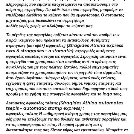
πληροφορίες που είμαστε υποχρεωμένοι να αποτυπώσουμε στο
σώμα της σφραγίδας. Για κάθε άλλο τύπο σφραγίδας μπορούμε να
επιλέξουμε ελεύθερα το κείμενο που θα εμφανίσουμε. Ο αυτόματος
μηχανισμός μας διευκολύνει να σφραγίζουμε
πολλές φορές χωρίς να αλλάζουμε το κείμενό μας.
Το μέγεθος της σφραγίδας ορίζεται πάντοτε από τον αριθμό των
σειρών κειμένου που πρόκειται να εκτυπωθούν. Αυτόματες
στρογγυλές (και οβάλ) σφραγίδες) (Sfragides Athina express
oval & stroggules – automatic): στρογγυλές αυτόματες
σφραγίδες ωοειδείς αυτόματες σφραγίδες Στρογγυλή αυτόματη είναι
η σφραγίδα που χρησιμοποιείται συνήθως από το κράτος στις
συναλλαγές του με τους πολίτες. Ωστόσο, πολλοί επιχειρηματίες
αποφασίζουν να χρησιμοποιήσουν τον στρογγυλό τύπο σφραγίδας
όταν έχουν λογότυπο. Διάφορα ιδρύματα, ναυτιλιακές ενώσεις,
εγχώριες ή ξένες εταιρείες, σύλλογοι, δήμοι, νομικές εταιρείες και
επιχειρήσεις του κατασκευαστικού κλάδου δημιουργούν το δικό τους
προφίλ με τη χρήση της στρογγυλής σφραγίδας και το logo τους.
Αυτόματες σφραγίδες τσέπης (Sfragides Athina automates
tsepis – automatic stamp express) :
σφραγίδες τσέπης Η καθημερινή ανάγκη χρήσης της σφραγίδας μας
οδήγησε να επιλέξουμε τις πιο βολικές και ανθεκτικές σφραγίδες και
να τις προσφέρουμε σε εσάς. Η κομψή εμφάνιση και η
διακριτικότητα τους σας δίνουν κύρος και εμπιστοσύνη. Μπορείτε να