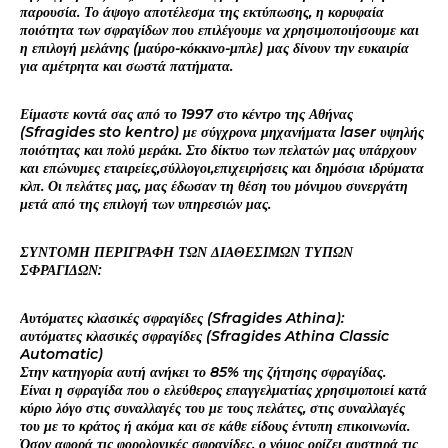
παρουσία. Το άψογο αποτέλεσμα της εκτύπωσης, η κορυφαία
ποιότητα των σφραγίδων που επιλέγουμε να χρησιμοποιήσουμε και
η επιλογή μελάνης (μαύρο-κόκκινο-μπλε) μας δίνουν την ευκαιρία
για αμέτρητα και σωστά πατήματα.
Είμαστε κοντά σας από το 1997 στο κέντρο της Αθήνας
(Sfragides sto kentro) με σύγχρονα μηχανήματα laser υψηλής
ποιότητας και πολύ μεράκι. Στο δίκτυο των πελατών μας υπάρχουν
και επώνυμες εταιρείες,σύλλογοι,επιχειρήσεις και δημόσια ιδρύματα
κλπ. Οι πελάτες μας, μας έδωσαν τη θέση του μόνιμου συνεργάτη
μετά από της επιλογή των υπηρεσιών μας.
ΣΥΝΤΟΜΗ ΠΕΡΙΓΡΑΦΗ ΤΩΝ ΔΙΑΘΕΣΙΜΩΝ ΤΥΠΩΝ
ΣΦΡΑΓΙΔΩΝ:
Αυτόματες κλασικές σφραγίδες (Sfragides Athina):
αυτόματες κλασικές σφραγίδες (Sfragides Athina Classic
Automatic)
Στην κατηγορία αυτή ανήκει το 85% της ζήτησης σφραγίδας.
Είναι η σφραγίδα που ο ελεύθερος επαγγελματίας χρησιμοποιεί κατά
κύριο λόγο στις συναλλαγές του με τους πελάτες, στις συναλλαγές
του με το κράτος ή ακόμα και σε κάθε είδους έντυπη επικοινωνία.
Όσον αφορά τις φορολογικές σφραγίδες, ο νόμος ορίζει αυστηρά τις