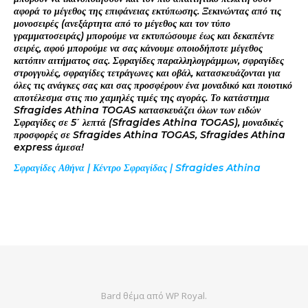
αφορά το μέγεθος της επιφάνειας εκτύπωσης. Ξεκινώντας από τις
μονοσειρές (ανεξάρτητα από το μέγεθος και τον τύπο
γραμματοσειράς) μπορούμε να εκτυπώσουμε έως και δεκαπέντε
σειρές, αφού μπορούμε να σας κάνουμε οποιοδήποτε μέγεθος
κατόπιν αιτήματος σας. Σφραγίδες παραλληλογράμμων, σφραγίδες
στρογγυλές, σφραγίδες τετράγωνες και οβάλ, κατασκευάζονται για
όλες τις ανάγκες σας και σας προσφέρουν ένα μοναδικό και ποιοτικό
αποτέλεσμα στις πιο χαμηλές τιμές της αγοράς. Το κατάστημα
Sfragides Athina TOGAS κατασκευάζει όλων των ειδών
Σφραγίδες σε 5΄ λεπτά (Sfragides Athina TOGAS), μοναδικές
προσφορές σε Sfragides Athina TOGAS, Sfragides Athina
express άμεσα!
Σφραγίδες Αθήνα | Κέντρο Σφραγίδας | Sfragides Athina
Bard θέμα από
WP Royal
.