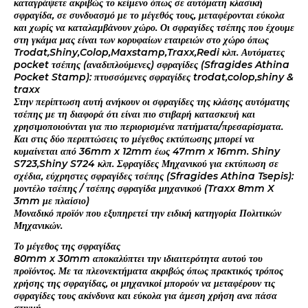
καταγράψετε ακριβώς το κείμενο όπως σε αυτόματη κλασική
σφραγίδα, σε συνδυασμό με το μέγεθός τους, μεταφέρονται εύκολα
και χωρίς να καταλαμβάνουν χώρο. Οι σφραγίδες τσέπης που έχουμε
στη γκάμα μας είναι των κορυφαίων εταιρειών στο χώρο όπως
Trodat,Shiny,Colop,Maxstamp,Traxx,Redi κλπ. Αυτόματες
pocket τσέπης (αναδιπλούμενες) σφραγίδες (Sfragides Athina
Pocket Stamp): πτυσσόμενες σφραγίδες trodat,colop,shiny &
traxx
Στην περίπτωση αυτή ανήκουν οι σφραγίδες της κλάσης αυτόματης
τσέπης με τη διαφορά ότι είναι πιο στιβαρή κατασκευή και
χρησιμοποιούνται για πιο περιορισμένα πατήματα/πρεσαρίσματα.
Και στις δύο περιπτώσεις το μέγεθος εκτύπωσης μπορεί να
κυμαίνεται από 36mm x 12mm έως 47mm x 16mm. Shiny
S723,Shiny S724 κλπ. Σφραγίδες Μηχανικού για εκτύπωση σε
σχέδια, εύχρηστες σφραγίδες τσέπης (Sfragides Athina Tsepis):
μοντέλο τσέπης / τσέπης σφραγίδα μηχανικού (Traxx 8mm X
3mm με πλαίσιο)
Μοναδικό προϊόν που εξυπηρετεί την ειδική κατηγορία Πολιτικών
Μηχανικών.
Το μέγεθος της σφραγίδας
80mm x 30mm αποκαλύπτει την ιδιαιτερότητα αυτού του
προϊόντος. Με τα πλεονεκτήματα ακριβώς όπως πρακτικός τρόπος
χρήσης της σφραγίδας, οι μηχανικοί μπορούν να μεταφέρουν τις
σφραγίδες τους ακίνδυνα και εύκολα για άμεση χρήση ανα πάσα