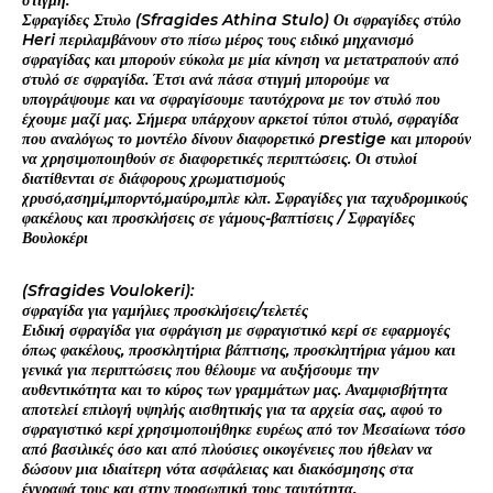
στιγμή.
Σφραγίδες Στυλο (Sfragides Athina Stulo) Οι σφραγίδες στύλο
Heri περιλαμβάνουν στο πίσω μέρος τους ειδικό μηχανισμό
σφραγίδας και μπορούν εύκολα με μία κίνηση να μετατραπούν από
στυλό σε σφραγίδα. Έτσι ανά πάσα στιγμή μπορούμε να
υπογράψουμε και να σφραγίσουμε ταυτόχρονα με τον στυλό που
έχουμε μαζί μας. Σήμερα υπάρχουν αρκετοί τύποι στυλό, σφραγίδα
που αναλόγως το μοντέλο δίνουν διαφορετικό prestige και μπορούν
να χρησιμοποιηθούν σε διαφορετικές περιπτώσεις. Οι στυλοί
διατίθενται σε διάφορους χρωματισμούς
χρυσό,ασημί,μπορντό,μαύρο,μπλε κλπ. Σφραγίδες για ταχυδρομικούς
φακέλους και προσκλήσεις σε γάμους-βαπτίσεις / Σφραγίδες
Βουλοκέρι
(Sfragides Voulokeri):
σφραγίδα για γαμήλιες προσκλήσεις/τελετές
Ειδική σφραγίδα για σφράγιση με σφραγιστικό κερί σε εφαρμογές
όπως φακέλους, προσκλητήρια βάπτισης, προσκλητήρια γάμου και
γενικά για περιπτώσεις που θέλουμε να αυξήσουμε την
αυθεντικότητα και το κύρος των γραμμάτων μας. Αναμφισβήτητα
αποτελεί επιλογή υψηλής αισθητικής για τα αρχεία σας, αφού το
σφραγιστικό κερί χρησιμοποιήθηκε ευρέως από τον Μεσαίωνα τόσο
από βασιλικές όσο και από πλούσιες οικογένειες που ήθελαν να
δώσουν μια ιδιαίτερη νότα ασφάλειας και διακόσμησης στα
έγγραφά τους και στην προσωπική τους ταυτότητα.