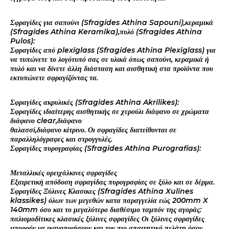
Σφραγίδες για σαπούνι (Sfragides Athina Sapouni),κεραμικά
(Sfragides Athina Keramika),πυλό (Sfragides Athina
Pulos):
Σφραγίδες από plexiglass (Sfragides Athina Plexiglass) για
να τυπώνετε το λογότυπό σας σε υλικά όπως σαπούνι, κεραμικά ή
πυλό και να δίνετε άλλη διάσταση και αισθητική στα προϊόντα που
εκτυπώνετε σφραγίζόντας τα.
Σφραγίδες ακρυλικές (Sfragides Athina Akrilikes):
Σφραγίδες ιδιαίτερης αισθητικής σε χερούλι διάφανο σε χρώματα
διάφανο clear,διάφανο
θαλασσί,διάφανο κίτρινο. Οι σφραγίδες διατείθονται σε
παραλληλόγραφες και στρογγυλές.
Σφραγίδες πυρογραφίας (Sfragides Athina Purografias):
Μεταλλικές ορειχάλκινες σφραγίδες
Εξαιρετική απόδοση σφραγίδας πυρογραφίας σε ξύλο και σε δέρμα.
Σφραγίδες Ξύλινες Κλασικες (Sfragides Athina Xulines
klassikes) όλων των μεγεθών κατα παραγγελία εώς 200mm X
140mm όσο και το μεγαλύτερο διαθέσιμο ταμπόν της αγοράς:
παλιομοδίτικες κλασικές ξύλινες σφραγίδες Οι ξύλινες σφραγίδες
μπορούν να ικανοποιήσουν και τον πιο απαιτητικό πελάτη όσον