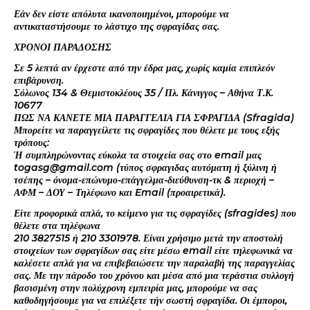
Εάν δεν είστε απόλυτα ικανοποιημένοι, μπορούμε να
αντικαταστήσουμε το λάστιχο της σφραγίδας σας.
ΧΡΟΝΟΙ ΠΑΡΑΔΟΣΗΣ
Σε 5 λεπτά αν έρχεστε από την έδρα μας, χωρίς καμία επιπλεόν
επιβάρυνση.
Σόλωνος 134 & Θεμιστοκλέους 35 / Πλ. Κάνιγγος – Αθήνα Τ.Κ.
10677
ΠΩΣ ΝΑ ΚΑΝΕΤΕ ΜΙΑ ΠΑΡΑΓΓΕΛΙΑ ΓΙΑ ΣΦΡΑΓΙΔΑ (Sfragida)
Μπορείτε να παραγγείλετε τις σφραγίδες που θέλετε με τους εξής
τρόπους:
Ή συμπληρώνοντας εύκολα τα στοιχεία σας στο email μας
togasg@gmail.com (τύπος σφραγιδας αυτόματη ή ξύλινη ή
τσέπης – όνομα-επώνυμο-επάγγελμα-διεύθυνση-τκ & περιοχή –
ΑΦΜ – ΔΟΥ – Τηλέφωνο και Email (προαιρετικά).
Είτε προφορικά απλά, το κείμενο για τις σφραγίδες (sfragides) που
θέλετε στα τηλέφωνα
210 3827515 ή 210 3301978. Είναι χρήσιμο μετά την αποστολή
στοιχείων των σφραγίδων σας είτε μέσω email είτε τηλεφωνικά να
καλέσετε απλά για να επιβεβαιώσετε την παραλαβή της παραγγελίας
σας. Με την πάροδο του χρόνου και μέσα από μια τεράστια συλλογή
βασισμένη στην πολύχρονη εμπειρία μας, μπορούμε να σας
καθοδηγήσουμε για να επιλέξετε τήν σωστή σφραγίδα. Οι έμποροι,