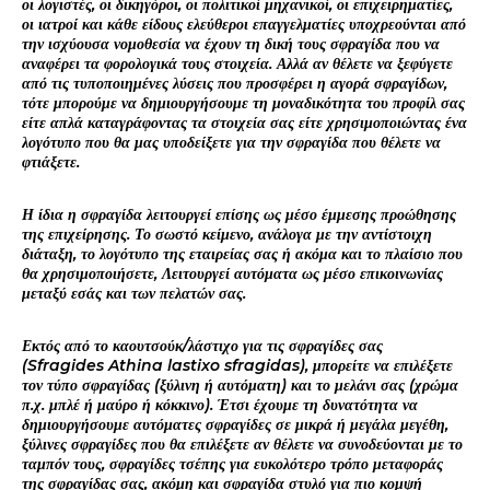
οι λογιστές, οι δικηγόροι, οι πολιτικοί μηχανικοί, οι επιχειρηματίες,
οι ιατροί και κάθε είδους ελεύθεροι επαγγελματίες υποχρεούνται από
την ισχύουσα νομοθεσία να έχουν τη δική τους σφραγίδα που να
αναφέρει τα φορολογικά τους στοιχεία. Αλλά αν θέλετε να ξεφύγετε
από τις τυποποιημένες λύσεις που προσφέρει η αγορά σφραγίδων,
τότε μπορούμε να δημιουργήσουμε τη μοναδικότητα του προφίλ σας
είτε απλά καταγράφοντας τα στοιχεία σας είτε χρησιμοποιώντας ένα
λογότυπο που θα μας υποδείξετε για την σφραγίδα που θέλετε να
φτιάξετε.
Η ίδια η σφραγίδα λειτουργεί επίσης ως μέσο έμμεσης προώθησης
της επιχείρησης. Το σωστό κείμενο, ανάλογα με την αντίστοιχη
διάταξη, το λογότυπο της εταιρείας σας ή ακόμα και το πλαίσιο που
θα χρησιμοποιήσετε, Λειτουργεί αυτόματα ως μέσο επικοινωνίας
μεταξύ εσάς και των πελατών σας.
Εκτός από το καουτσούκ/λάστιχο για τις σφραγίδες σας
(Sfragides Athina lastixo sfragidas), μπορείτε να επιλέξετε
τον τύπο σφραγίδας (ξύλινη ή αυτόματη) και το μελάνι σας (χρώμα
π.χ. μπλέ ή μαύρο ή κόκκινο). Έτσι έχουμε τη δυνατότητα να
δημιουργήσουμε αυτόματες σφραγίδες σε μικρά ή μεγάλα μεγέθη,
ξύλινες σφραγίδες που θα επιλέξετε αν θέλετε να συνοδεύονται με το
ταμπόν τους, σφραγίδες τσέπης για ευκολότερο τρόπο μεταφοράς
της σφραγίδας σας, ακόμη και σφραγίδα στυλό για πιο κομψή