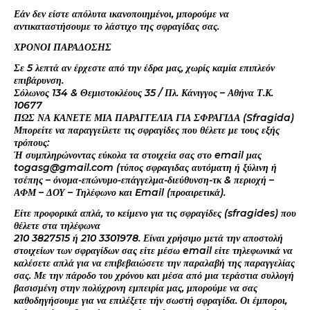
Εάν δεν είστε απόλυτα ικανοποιημένοι, μπορούμε να
αντικαταστήσουμε το λάστιχο της σφραγίδας σας.
ΧΡΟΝΟΙ ΠΑΡΑΔΟΣΗΣ
Σε 5 λεπτά αν έρχεστε από την έδρα μας, χωρίς καμία επιπλεόν
επιβάρυνση.
Σόλωνος 134 & Θεμιστοκλέους 35 / Πλ. Κάνιγγος – Αθήνα Τ.Κ.
10677
ΠΩΣ ΝΑ ΚΑΝΕΤΕ ΜΙΑ ΠΑΡΑΓΓΕΛΙΑ ΓΙΑ ΣΦΡΑΓΙΔΑ (Sfragida)
Μπορείτε να παραγγείλετε τις σφραγίδες που θέλετε με τους εξής
τρόπους:
Ή συμπληρώνοντας εύκολα τα στοιχεία σας στο email μας
togasg@gmail.com (τύπος σφραγιδας αυτόματη ή ξύλινη ή
τσέπης – όνομα-επώνυμο-επάγγελμα-διεύθυνση-τκ & περιοχή –
ΑΦΜ – ΔΟΥ – Τηλέφωνο και Email (προαιρετικά).
Είτε προφορικά απλά, το κείμενο για τις σφραγίδες (sfragides) που
θέλετε στα τηλέφωνα
210 3827515 ή 210 3301978. Είναι χρήσιμο μετά την αποστολή
στοιχείων των σφραγίδων σας είτε μέσω email είτε τηλεφωνικά να
καλέσετε απλά για να επιβεβαιώσετε την παραλαβή της παραγγελίας
σας. Με την πάροδο του χρόνου και μέσα από μια τεράστια συλλογή
βασισμένη στην πολύχρονη εμπειρία μας, μπορούμε να σας
καθοδηγήσουμε για να επιλέξετε τήν σωστή σφραγίδα. Οι έμποροι,