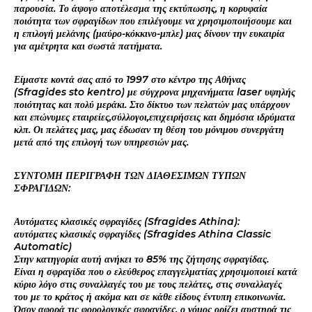
παρουσία. Το άψογο αποτέλεσμα της εκτύπωσης, η κορυφαία
ποιότητα των σφραγίδων που επιλέγουμε να χρησιμοποιήσουμε και
η επιλογή μελάνης (μαύρο-κόκκινο-μπλε) μας δίνουν την ευκαιρία
για αμέτρητα και σωστά πατήματα.
Είμαστε κοντά σας από το 1997 στο κέντρο της Αθήνας
(Sfragides sto kentro) με σύγχρονα μηχανήματα laser υψηλής
ποιότητας και πολύ μεράκι. Στο δίκτυο των πελατών μας υπάρχουν
και επώνυμες εταιρείες,σύλλογοι,επιχειρήσεις και δημόσια ιδρύματα
κλπ. Οι πελάτες μας, μας έδωσαν τη θέση του μόνιμου συνεργάτη
μετά από της επιλογή των υπηρεσιών μας.
ΣΥΝΤΟΜΗ ΠΕΡΙΓΡΑΦΗ ΤΩΝ ΔΙΑΘΕΣΙΜΩΝ ΤΥΠΩΝ
ΣΦΡΑΓΙΔΩΝ:
Αυτόματες κλασικές σφραγίδες (Sfragides Athina):
αυτόματες κλασικές σφραγίδες (Sfragides Athina Classic
Automatic)
Στην κατηγορία αυτή ανήκει το 85% της ζήτησης σφραγίδας.
Είναι η σφραγίδα που ο ελεύθερος επαγγελματίας χρησιμοποιεί κατά
κύριο λόγο στις συναλλαγές του με τους πελάτες, στις συναλλαγές
του με το κράτος ή ακόμα και σε κάθε είδους έντυπη επικοινωνία.
Όσον αφορά τις φορολογικές σφραγίδες, ο νόμος ορίζει αυστηρά τις