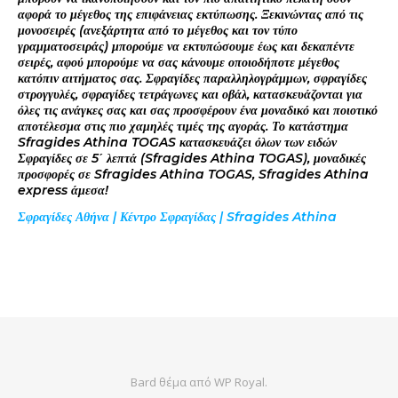
αφορά το μέγεθος της επιφάνειας εκτύπωσης. Ξεκινώντας από τις
μονοσειρές (ανεξάρτητα από το μέγεθος και τον τύπο
γραμματοσειράς) μπορούμε να εκτυπώσουμε έως και δεκαπέντε
σειρές, αφού μπορούμε να σας κάνουμε οποιοδήποτε μέγεθος
κατόπιν αιτήματος σας. Σφραγίδες παραλληλογράμμων, σφραγίδες
στρογγυλές, σφραγίδες τετράγωνες και οβάλ, κατασκευάζονται για
όλες τις ανάγκες σας και σας προσφέρουν ένα μοναδικό και ποιοτικό
αποτέλεσμα στις πιο χαμηλές τιμές της αγοράς. Το κατάστημα
Sfragides Athina TOGAS κατασκευάζει όλων των ειδών
Σφραγίδες σε 5΄ λεπτά (Sfragides Athina TOGAS), μοναδικές
προσφορές σε Sfragides Athina TOGAS, Sfragides Athina
express άμεσα!
Σφραγίδες Αθήνα | Κέντρο Σφραγίδας | Sfragides Athina
Bard θέμα από
WP Royal
.