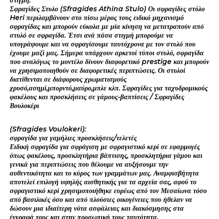
στιγμή.
Σφραγίδες Στυλο (Sfragides Athina Stulo) Οι σφραγίδες στύλο
Heri περιλαμβάνουν στο πίσω μέρος τους ειδικό μηχανισμό
σφραγίδας και μπορούν εύκολα με μία κίνηση να μετατραπούν από
στυλό σε σφραγίδα. Έτσι ανά πάσα στιγμή μπορούμε να
υπογράψουμε και να σφραγίσουμε ταυτόχρονα με τον στυλό που
έχουμε μαζί μας. Σήμερα υπάρχουν αρκετοί τύποι στυλό, σφραγίδα
που αναλόγως το μοντέλο δίνουν διαφορετικό prestige και μπορούν
να χρησιμοποιηθούν σε διαφορετικές περιπτώσεις. Οι στυλοί
διατίθενται σε διάφορους χρωματισμούς
χρυσό,ασημί,μπορντό,μαύρο,μπλε κλπ. Σφραγίδες για ταχυδρομικούς
φακέλους και προσκλήσεις σε γάμους-βαπτίσεις / Σφραγίδες
Βουλοκέρι
(Sfragides Voulokeri):
σφραγίδα για γαμήλιες προσκλήσεις/τελετές
Ειδική σφραγίδα για σφράγιση με σφραγιστικό κερί σε εφαρμογές
όπως φακέλους, προσκλητήρια βάπτισης, προσκλητήρια γάμου και
γενικά για περιπτώσεις που θέλουμε να αυξήσουμε την
αυθεντικότητα και το κύρος των γραμμάτων μας. Αναμφισβήτητα
αποτελεί επιλογή υψηλής αισθητικής για τα αρχεία σας, αφού το
σφραγιστικό κερί χρησιμοποιήθηκε ευρέως από τον Μεσαίωνα τόσο
από βασιλικές όσο και από πλούσιες οικογένειες που ήθελαν να
δώσουν μια ιδιαίτερη νότα ασφάλειας και διακόσμησης στα
έγγραφά τους και στην προσωπική τους ταυτότητα.