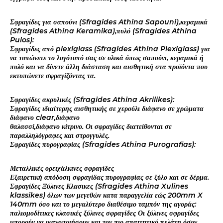
Σφραγίδες για σαπούνι (Sfragides Athina Sapouni),κεραμικά
(Sfragides Athina Keramika),πυλό (Sfragides Athina
Pulos):
Σφραγίδες από plexiglass (Sfragides Athina Plexiglass) για
να τυπώνετε το λογότυπό σας σε υλικά όπως σαπούνι, κεραμικά ή
πυλό και να δίνετε άλλη διάσταση και αισθητική στα προϊόντα που
εκτυπώνετε σφραγίζόντας τα.
Σφραγίδες ακρυλικές (Sfragides Athina Akrilikes):
Σφραγίδες ιδιαίτερης αισθητικής σε χερούλι διάφανο σε χρώματα
διάφανο clear,διάφανο
θαλασσί,διάφανο κίτρινο. Οι σφραγίδες διατείθονται σε
παραλληλόγραφες και στρογγυλές.
Σφραγίδες πυρογραφίας (Sfragides Athina Purografias):
Μεταλλικές ορειχάλκινες σφραγίδες
Εξαιρετική απόδοση σφραγίδας πυρογραφίας σε ξύλο και σε δέρμα.
Σφραγίδες Ξύλινες Κλασικες (Sfragides Athina Xulines
klassikes) όλων των μεγεθών κατα παραγγελία εώς 200mm X
140mm όσο και το μεγαλύτερο διαθέσιμο ταμπόν της αγοράς:
παλιομοδίτικες κλασικές ξύλινες σφραγίδες Οι ξύλινες σφραγίδες
μπορούν να ικανοποιήσουν και τον πιο απαιτητικό πελάτη όσον