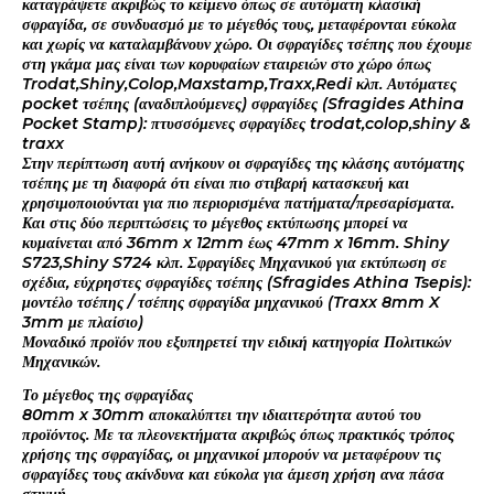
καταγράψετε ακριβώς το κείμενο όπως σε αυτόματη κλασική
σφραγίδα, σε συνδυασμό με το μέγεθός τους, μεταφέρονται εύκολα
και χωρίς να καταλαμβάνουν χώρο. Οι σφραγίδες τσέπης που έχουμε
στη γκάμα μας είναι των κορυφαίων εταιρειών στο χώρο όπως
Trodat,Shiny,Colop,Maxstamp,Traxx,Redi κλπ. Αυτόματες
pocket τσέπης (αναδιπλούμενες) σφραγίδες (Sfragides Athina
Pocket Stamp): πτυσσόμενες σφραγίδες trodat,colop,shiny &
traxx
Στην περίπτωση αυτή ανήκουν οι σφραγίδες της κλάσης αυτόματης
τσέπης με τη διαφορά ότι είναι πιο στιβαρή κατασκευή και
χρησιμοποιούνται για πιο περιορισμένα πατήματα/πρεσαρίσματα.
Και στις δύο περιπτώσεις το μέγεθος εκτύπωσης μπορεί να
κυμαίνεται από 36mm x 12mm έως 47mm x 16mm. Shiny
S723,Shiny S724 κλπ. Σφραγίδες Μηχανικού για εκτύπωση σε
σχέδια, εύχρηστες σφραγίδες τσέπης (Sfragides Athina Tsepis):
μοντέλο τσέπης / τσέπης σφραγίδα μηχανικού (Traxx 8mm X
3mm με πλαίσιο)
Μοναδικό προϊόν που εξυπηρετεί την ειδική κατηγορία Πολιτικών
Μηχανικών.
Το μέγεθος της σφραγίδας
80mm x 30mm αποκαλύπτει την ιδιαιτερότητα αυτού του
προϊόντος. Με τα πλεονεκτήματα ακριβώς όπως πρακτικός τρόπος
χρήσης της σφραγίδας, οι μηχανικοί μπορούν να μεταφέρουν τις
σφραγίδες τους ακίνδυνα και εύκολα για άμεση χρήση ανα πάσα