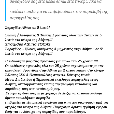
σφραγίδων σας είτε μέσω email είτε τηλεφωνικά να
καλέσετε απλά για να επιβεβαιώσετε την παραλαβή της
παραγγελίας σας.
Σφραγίδες Αθήνα σε 5 λεπτά!
Ξύλινες / Αυτόματες & Τσέπης Σφραγίδες όλων των Τύπων σε 5′
λεπτά στο κέντρο της Αθήνας!!!
Sfragides Athina TOGAS
Σφραγίδες…. ξύλινες, αυτόματες & μηχανικές στην Αθήνα – σε 5′
λεπτά στο κέντρο της Αθήνας!!!
Η ειδικότητά μας στις σφραγίδες για πάνω από 25 χρόνια !!!!
Οι καλύτερες σφραγίδες εδώ και 25 χρόνια ασχολούμαστε με την
κατασκευή σφραγίδας στην Αθήνα με 2 καταστήματα στο κέντρο
Σόλωνος 134 & Θεμιστοκλέους στην πλ. Κάνιγγος κοντά.
Μέσω Διαδικτύου ή Τηλεφωνικά εκτελούμε παραγγελίες εντός
Αθήνας, αναλαμβάνοντας επίσης την γρήγορη κατασκευή και
παράδοση τους στο κατάστημά μας.
Έχουμε τη δυνατότητα με χάραξη σε λέιζερ να κατασκευάσουμε
άμεσα οποιαδήποτε σφραγίδα
επιθυμείτε με εξαιρετική ευκρίνεια και στην πιο οικονομική τιμή της
αγοράς στο κέντρο της Αθήνας. Παρέχουμε άριστη εγγύηση εφόρου
ζωής για το λάστιχο της σφραγίδας που παραδίδουμε.