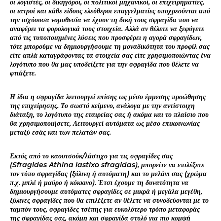
οι λογιστές, οι δικηγόροι, οι πολιτικοί μηχανικοί, οι επιχειρηματίες,
οι ιατροί και κάθε είδους ελεύθεροι επαγγελματίες υποχρεούνται από
την ισχύουσα νομοθεσία να έχουν τη δική τους σφραγίδα που να
αναφέρει τα φορολογικά τους στοιχεία. Αλλά αν θέλετε να ξεφύγετε
από τις τυποποιημένες λύσεις που προσφέρει η αγορά σφραγίδων,
τότε μπορούμε να δημιουργήσουμε τη μοναδικότητα του προφίλ σας
είτε απλά καταγράφοντας τα στοιχεία σας είτε χρησιμοποιώντας ένα
λογότυπο που θα μας υποδείξετε για την σφραγίδα που θέλετε να
φτιάξετε.
Η ίδια η σφραγίδα λειτουργεί επίσης ως μέσο έμμεσης προώθησης
της επιχείρησης. Το σωστό κείμενο, ανάλογα με την αντίστοιχη
διάταξη, το λογότυπο της εταιρείας σας ή ακόμα και το πλαίσιο που
θα χρησιμοποιήσετε, Λειτουργεί αυτόματα ως μέσο επικοινωνίας
μεταξύ εσάς και των πελατών σας.
Εκτός από το καουτσούκ/λάστιχο για τις σφραγίδες σας
(Sfragides Athina lastixo sfragidas), μπορείτε να επιλέξετε
τον τύπο σφραγίδας (ξύλινη ή αυτόματη) και το μελάνι σας (χρώμα
π.χ. μπλέ ή μαύρο ή κόκκινο). Έτσι έχουμε τη δυνατότητα να
δημιουργήσουμε αυτόματες σφραγίδες σε μικρά ή μεγάλα μεγέθη,
ξύλινες σφραγίδες που θα επιλέξετε αν θέλετε να συνοδεύονται με το
ταμπόν τους, σφραγίδες τσέπης για ευκολότερο τρόπο μεταφοράς
της σφραγίδας σας, ακόμη και σφραγίδα στυλό για πιο κομψή