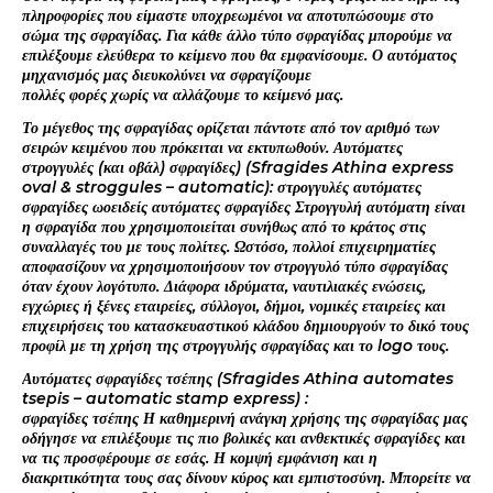
πληροφορίες που είμαστε υποχρεωμένοι να αποτυπώσουμε στο
σώμα της σφραγίδας. Για κάθε άλλο τύπο σφραγίδας μπορούμε να
επιλέξουμε ελεύθερα το κείμενο που θα εμφανίσουμε. Ο αυτόματος
μηχανισμός μας διευκολύνει να σφραγίζουμε
πολλές φορές χωρίς να αλλάζουμε το κείμενό μας.
Το μέγεθος της σφραγίδας ορίζεται πάντοτε από τον αριθμό των
σειρών κειμένου που πρόκειται να εκτυπωθούν. Αυτόματες
στρογγυλές (και οβάλ) σφραγίδες) (Sfragides Athina express
oval & stroggules – automatic): στρογγυλές αυτόματες
σφραγίδες ωοειδείς αυτόματες σφραγίδες Στρογγυλή αυτόματη είναι
η σφραγίδα που χρησιμοποιείται συνήθως από το κράτος στις
συναλλαγές του με τους πολίτες. Ωστόσο, πολλοί επιχειρηματίες
αποφασίζουν να χρησιμοποιήσουν τον στρογγυλό τύπο σφραγίδας
όταν έχουν λογότυπο. Διάφορα ιδρύματα, ναυτιλιακές ενώσεις,
εγχώριες ή ξένες εταιρείες, σύλλογοι, δήμοι, νομικές εταιρείες και
επιχειρήσεις του κατασκευαστικού κλάδου δημιουργούν το δικό τους
προφίλ με τη χρήση της στρογγυλής σφραγίδας και το logo τους.
Αυτόματες σφραγίδες τσέπης (Sfragides Athina automates
tsepis – automatic stamp express) :
σφραγίδες τσέπης Η καθημερινή ανάγκη χρήσης της σφραγίδας μας
οδήγησε να επιλέξουμε τις πιο βολικές και ανθεκτικές σφραγίδες και
να τις προσφέρουμε σε εσάς. Η κομψή εμφάνιση και η
διακριτικότητα τους σας δίνουν κύρος και εμπιστοσύνη. Μπορείτε να