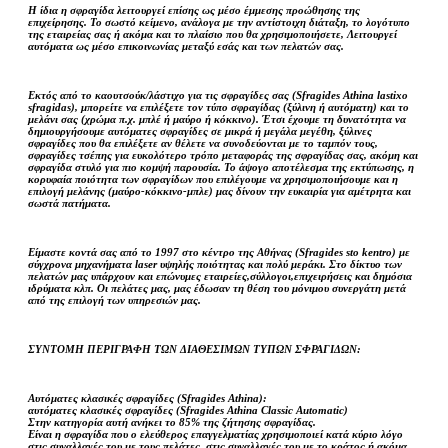
Η ίδια η σφραγίδα λειτουργεί επίσης ως μέσο έμμεσης προώθησης της
επιχείρησης. Το σωστό κείμενο, ανάλογα με την αντίστοιχη διάταξη, το λογότυπο
της εταιρείας σας ή ακόμα και το πλαίσιο που θα χρησιμοποιήσετε, Λειτουργεί
αυτόματα ως μέσο επικοινωνίας μεταξύ εσάς και των πελατών σας.
Εκτός από το καουτσούκ/λάστιχο για τις σφραγίδες σας (Sfragides Athina lastixo
sfragidas), μπορείτε να επιλέξετε τον τύπο σφραγίδας (ξύλινη ή αυτόματη) και το
μελάνι σας (χρώμα π.χ. μπλέ ή μαύρο ή κόκκινο). Έτσι έχουμε τη δυνατότητα να
δημιουργήσουμε αυτόματες σφραγίδες σε μικρά ή μεγάλα μεγέθη, ξύλινες
σφραγίδες που θα επιλέξετε αν θέλετε να συνοδεύονται με το ταμπόν τους,
σφραγίδες τσέπης για ευκολότερο τρόπο μεταφοράς της σφραγίδας σας, ακόμη και
σφραγίδα στυλό για πιο κομψή παρουσία. Το άψογο αποτέλεσμα της εκτύπωσης, η
κορυφαία ποιότητα των σφραγίδων που επιλέγουμε να χρησιμοποιήσουμε και η
επιλογή μελάνης (μαύρο-κόκκινο-μπλε) μας δίνουν την ευκαιρία για αμέτρητα και
σωστά πατήματα.
Είμαστε κοντά σας από το 1997 στο κέντρο της Αθήνας (Sfragides sto kentro) με
σύγχρονα μηχανήματα laser υψηλής ποιότητας και πολύ μεράκι. Στο δίκτυο των
πελατών μας υπάρχουν και επώνυμες εταιρείες,σύλλογοι,επιχειρήσεις και δημόσια
ιδρύματα κλπ. Οι πελάτες μας, μας έδωσαν τη θέση του μόνιμου συνεργάτη μετά
από της επιλογή των υπηρεσιών μας.
ΣΥΝΤΟΜΗ ΠΕΡΙΓΡΑΦΗ ΤΩΝ ΔΙΑΘΕΣΙΜΩΝ ΤΥΠΩΝ ΣΦΡΑΓΙΔΩΝ:
Αυτόματες κλασικές σφραγίδες (Sfragides Athina):
αυτόματες κλασικές σφραγίδες (Sfragides Athina Classic Automatic)
Στην κατηγορία αυτή ανήκει το 85% της ζήτησης σφραγίδας.
Είναι η σφραγίδα που ο ελεύθερος επαγγελματίας χρησιμοποιεί κατά κύριο λόγο
στις συναλλαγές του με τους πελάτες, στις συναλλαγές του με το κράτος ή ακόμα