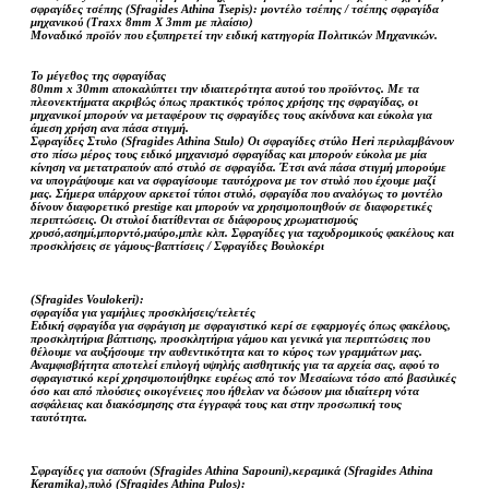
σφραγίδες τσέπης (Sfragides Athina Tsepis): μοντέλο τσέπης / τσέπης σφραγίδα
μηχανικού (Traxx 8mm X 3mm με πλαίσιο)
Μοναδικό προϊόν που εξυπηρετεί την ειδική κατηγορία Πολιτικών Μηχανικών.
Το μέγεθος της σφραγίδας
80mm x 30mm αποκαλύπτει την ιδιαιτερότητα αυτού του προϊόντος. Με τα
πλεονεκτήματα ακριβώς όπως πρακτικός τρόπος χρήσης της σφραγίδας, οι
μηχανικοί μπορούν να μεταφέρουν τις σφραγίδες τους ακίνδυνα και εύκολα για
άμεση χρήση ανα πάσα στιγμή.
Σφραγίδες Στυλο (Sfragides Athina Stulo) Οι σφραγίδες στύλο Heri περιλαμβάνουν
στο πίσω μέρος τους ειδικό μηχανισμό σφραγίδας και μπορούν εύκολα με μία
κίνηση να μετατραπούν από στυλό σε σφραγίδα. Έτσι ανά πάσα στιγμή μπορούμε
να υπογράψουμε και να σφραγίσουμε ταυτόχρονα με τον στυλό που έχουμε μαζί
μας. Σήμερα υπάρχουν αρκετοί τύποι στυλό, σφραγίδα που αναλόγως το μοντέλο
δίνουν διαφορετικό prestige και μπορούν να χρησιμοποιηθούν σε διαφορετικές
περιπτώσεις. Οι στυλοί διατίθενται σε διάφορους χρωματισμούς
χρυσό,ασημί,μπορντό,μαύρο,μπλε κλπ. Σφραγίδες για ταχυδρομικούς φακέλους και
προσκλήσεις σε γάμους-βαπτίσεις / Σφραγίδες Βουλοκέρι
(Sfragides Voulokeri):
σφραγίδα για γαμήλιες προσκλήσεις/τελετές
Ειδική σφραγίδα για σφράγιση με σφραγιστικό κερί σε εφαρμογές όπως φακέλους,
προσκλητήρια βάπτισης, προσκλητήρια γάμου και γενικά για περιπτώσεις που
θέλουμε να αυξήσουμε την αυθεντικότητα και το κύρος των γραμμάτων μας.
Αναμφισβήτητα αποτελεί επιλογή υψηλής αισθητικής για τα αρχεία σας, αφού το
σφραγιστικό κερί χρησιμοποιήθηκε ευρέως από τον Μεσαίωνα τόσο από βασιλικές
όσο και από πλούσιες οικογένειες που ήθελαν να δώσουν μια ιδιαίτερη νότα
ασφάλειας και διακόσμησης στα έγγραφά τους και στην προσωπική τους
ταυτότητα.
Σφραγίδες για σαπούνι (Sfragides Athina Sapouni),κεραμικά (Sfragides Athina
Keramika),πυλό (Sfragides Athina Pulos):