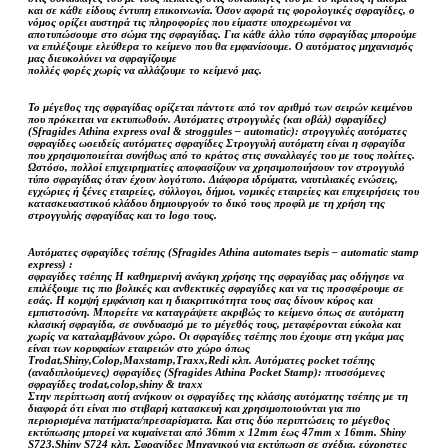
και σε κάθε είδους έντυπη επικοινωνία. Όσον αφορά τις φορολογικές σφραγίδες, ο
νόμος ορίζει αυστηρά τις πληροφορίες που είμαστε υποχρεωμένοι να
αποτυπώσουμε στο σώμα της σφραγίδας. Για κάθε άλλο τύπο σφραγίδας μπορούμε
να επιλέξουμε ελεύθερα το κείμενο που θα εμφανίσουμε. Ο αυτόματος μηχανισμός
μας διευκολύνει να σφραγίζουμε
πολλές φορές χωρίς να αλλάζουμε το κείμενό μας.
Το μέγεθος της σφραγίδας ορίζεται πάντοτε από τον αριθμό των σειρών κειμένου
που πρόκειται να εκτυπωθούν. Αυτόματες στρογγυλές (και οβάλ) σφραγίδες)
(Sfragides Athina express oval & stroggules – automatic): στρογγυλές αυτόματες
σφραγίδες ωοειδείς αυτόματες σφραγίδες Στρογγυλή αυτόματη είναι η σφραγίδα
που χρησιμοποιείται συνήθως από το κράτος στις συναλλαγές του με τους πολίτες.
Ωστόσο, πολλοί επιχειρηματίες αποφασίζουν να χρησιμοποιήσουν τον στρογγυλό
τύπο σφραγίδας όταν έχουν λογότυπο. Διάφορα ιδρύματα, ναυτιλιακές ενώσεις,
εγχώριες ή ξένες εταιρείες, σύλλογοι, δήμοι, νομικές εταιρείες και επιχειρήσεις του
κατασκευαστικού κλάδου δημιουργούν το δικό τους προφίλ με τη χρήση της
στρογγυλής σφραγίδας και το logo τους.
Αυτόματες σφραγίδες τσέπης (Sfragides Athina automates tsepis – automatic stamp
express) :
σφραγίδες τσέπης Η καθημερινή ανάγκη χρήσης της σφραγίδας μας οδήγησε να
επιλέξουμε τις πιο βολικές και ανθεκτικές σφραγίδες και να τις προσφέρουμε σε
εσάς. Η κομψή εμφάνιση και η διακριτικότητα τους σας δίνουν κύρος και
εμπιστοσύνη. Μπορείτε να καταγράψετε ακριβώς το κείμενο όπως σε αυτόματη
κλασική σφραγίδα, σε συνδυασμό με το μέγεθός τους, μεταφέρονται εύκολα και
χωρίς να καταλαμβάνουν χώρο. Οι σφραγίδες τσέπης που έχουμε στη γκάμα μας
είναι των κορυφαίων εταιρειών στο χώρο όπως
Trodat,Shiny,Colop,Maxstamp,Traxx,Redi κλπ. Αυτόματες pocket τσέπης
(αναδιπλούμενες) σφραγίδες (Sfragides Athina Pocket Stamp): πτυσσόμενες
σφραγίδες trodat,colop,shiny & traxx
Στην περίπτωση αυτή ανήκουν οι σφραγίδες της κλάσης αυτόματης τσέπης με τη
διαφορά ότι είναι πιο στιβαρή κατασκευή και χρησιμοποιούνται για πιο
περιορισμένα πατήματα/πρεσαρίσματα. Και στις δύο περιπτώσεις το μέγεθος
εκτύπωσης μπορεί να κυμαίνεται από 36mm x 12mm έως 47mm x 16mm. Shiny
S723,Shiny S724 κλπ. Σφραγίδες Μηχανικού για εκτύπωση σε σχέδια, εύχρηστες