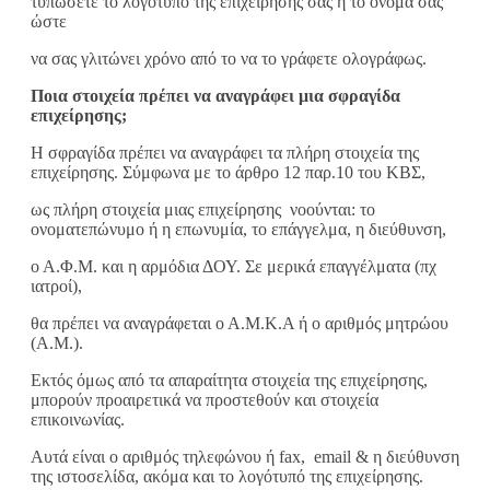
τυπώσετε το λογότυπο της επιχείρησής σας ή το όνομά σας
ώστε
να σας γλιτώνει χρόνο από το να το γράφετε ολογράφως.
Ποια στοιχεία πρέπει να αναγράφει μια σφραγίδα
επιχείρησης;
Η σφραγίδα πρέπει να αναγράφει τα πλήρη στοιχεία της
επιχείρησης. Σύμφωνα με το άρθρο 12 παρ.10 του ΚΒΣ,
ως πλήρη στοιχεία μιας επιχείρησης νοούνται: το
ονοματεπώνυμο ή η επωνυμία, το επάγγελμα, η διεύθυνση,
ο Α.Φ.Μ. και η αρμόδια ΔΟΥ. Σε μερικά επαγγέλματα (πχ
ιατροί),
θα πρέπει να αναγράφεται ο Α.Μ.Κ.Α ή ο αριθμός μητρώου
(Α.Μ.).
Εκτός όμως από τα απαραίτητα στοιχεία της επιχείρησης,
μπορούν προαιρετικά να προστεθούν και στοιχεία
επικοινωνίας.
Αυτά είναι ο αριθμός τηλεφώνου ή fax, email & η διεύθυνση
της ιστοσελίδα, ακόμα και το λογότυπό της επιχείρησης.