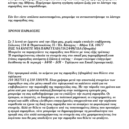
κέντρο της Αθήνας. Παρέχουμε άριστη εγγύηση εφόρου ζωής για το λάστιχο της
σφραγίδας που παραδίδουμε.
Εάν δεν είστε απόλυτα ικανοποιημένοι, μπορούμε να αντικαταστήσουμε το λάστιχο
της σφραγίδας σας.
ΧΡΟΝΟΙ ΠΑΡΑΔΟΣΗΣ
Σε 5 λεπτά αν έρχεστε από την έδρα μας, χωρίς καμία επιπλεόν επιβάρυνση.
Σόλωνος 134 & Θεμιστοκλέους 35 / Πλ. Κάνιγγος – Αθήνα Τ.Κ. 10677
ΠΩΣ ΝΑ ΚΑΝΕΤΕ ΜΙΑ ΠΑΡΑΓΓΕΛΙΑ ΓΙΑ ΣΦΡΑΓΙΔΑ (Sfragida)
Μπορείτε να παραγγείλετε τις σφραγίδες που θέλετε με τους εξής τρόπους:
Ή συμπληρώνοντας εύκολα τα στοιχεία σας στο email μας togasg@gmail.com
(τύπος σφραγιδας αυτόματη ή ξύλινη ή τσέπης – όνομα-επώνυμο-επάγγελμα-
διεύθυνση-τκ & περιοχή – ΑΦΜ – ΔΟΥ – Τηλέφωνο και Email (προαιρετικά).
Είτε προφορικά απλά, το κείμενο για τις σφραγίδες (sfragides) που θέλετε στα
τηλέφωνα
210 3827515 ή 210 3301978. Είναι χρήσιμο μετά την αποστολή στοιχείων των
σφραγίδων σας είτε μέσω email είτε τηλεφωνικά να καλέσετε απλά για να
επιβεβαιώσετε την παραλαβή της παραγγελίας σας. Με την πάροδο του χρόνου και
μέσα από μια τεράστια συλλογή βασισμένη στην πολύχρονη εμπειρία μας,
μπορούμε να σας καθοδηγήσουμε για να επιλέξετε τήν σωστή σφραγίδα. Οι
έμποροι, οι λογιστές, οι δικηγόροι, οι πολιτικοί μηχανικοί, οι επιχειρηματίες, οι
ιατροί και κάθε είδους ελεύθεροι επαγγελματίες υποχρεούνται από την ισχύουσα
νομοθεσία να έχουν τη δική τους σφραγίδα που να αναφέρει τα φορολογικά τους
στοιχεία. Αλλά αν θέλετε να ξεφύγετε από τις τυποποιημένες λύσεις που προσφέρει
η αγορά σφραγίδων, τότε μπορούμε να δημιουργήσουμε τη μοναδικότητα του
προφίλ σας είτε απλά καταγράφοντας τα στοιχεία σας είτε χρησιμοποιώντας ένα
λογότυπο που θα μας υποδείξετε για την σφραγίδα που θέλετε να φτιάξετε.