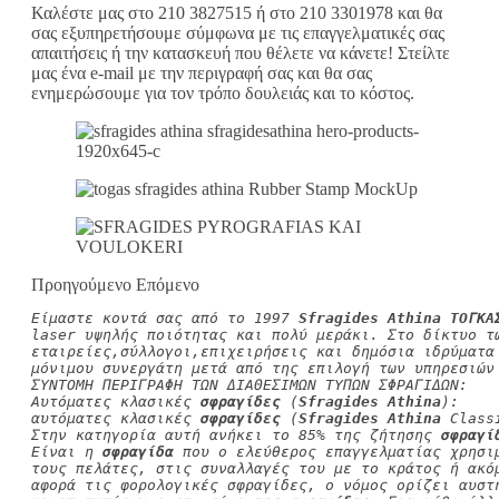
Καλέστε μας στο 210 3827515 ή στο 210 3301978 και θα
σας εξυπηρετήσουμε σύμφωνα με τις επαγγελματικές σας
απαιτήσεις ή την κατασκευή που θέλετε να κάνετε! Στείλτε
μας ένα e-mail με την περιγραφή σας και θα σας
ενημερώσουμε για τον τρόπο δουλειάς και το κόστος.
Προηγούμενο Επόμενο
Είμαστε κοντά σας από το 1997 
Sfragides Athina ΤΟΓΚΑ
laser υψηλής ποιότητας και πολύ μεράκι. Στο δίκτυο τ
εταιρείες,σύλλογοι,επιχειρήσεις και δημόσια ιδρύματα
μόνιμου συνεργάτη μετά από της επιλογή των υπηρεσιών
ΣΥΝΤΟΜΗ ΠΕΡΙΓΡΑΦΗ ΤΩΝ ΔΙΑΘΕΣΙΜΩΝ ΤΥΠΩΝ ΣΦΡΑΓΙΔΩΝ:
Αυτόματες κλασικές 
σφραγίδες
 (
Sfragides Athina
):
αυτόματες κλασικές 
σφραγίδες
 (
Sfragides Athina
 Class
Στην κατηγορία αυτή ανήκει το 85% της ζήτησης 
σφραγί
Είναι η 
σφραγίδα
 που ο ελεύθερος επαγγελματίας χρησι
τους πελάτες, στις συναλλαγές του με το κράτος ή ακό
αφορά τις φορολογικές σφραγίδες, ο νόμος ορίζει αυστ