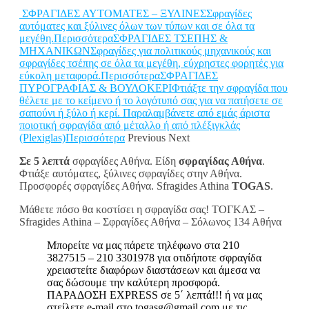
ΣΦΡΑΓΙΔΕΣ ΑΥΤΟΜΑΤΕΣ – ΞΥΛΙΝΕΣΣφραγίδες
αυτόματες και ξύλινες όλων των τύπων και σε όλα τα
μεγέθη.Περισσότερα
ΣΦΡΑΓΙΔΕΣ ΤΣΕΠΗΣ &
ΜΗΧΑΝΙΚΩΝΣφραγίδες για πολιτικούς μηχανικούς και
σφραγίδες τσέπης σε όλα τα μεγέθη, εύχρηστες φορητές για
εύκολη μεταφορά.Περισσότερα
ΣΦΡΑΓΙΔΕΣ
ΠΥΡΟΓΡΑΦΙΑΣ & ΒΟΥΛΟΚΕΡΙΦτιάξτε την σφραγίδα που
θέλετε με το κείμενο ή το λογότυπό σας για να πατήσετε σε
σαπούνι ή ξύλο ή κερί. Παραλαμβάνετε από εμάς άριστα
ποιοτική σφραγίδα από μέταλλο ή από πλέξιγκλάς
(Plexiglas)Περισσότερα
Previous Next
Σε 5 λεπτά
σφραγίδες Αθήνα. Είδη
σφραγίδας Αθήνα
.
Φτιάξε αυτόματες, ξύλινες σφραγίδες στην Αθήνα.
Προσφορές σφραγίδες Αθήνα. Sfragides Athina
TOGAS
.
Μάθετε πόσο θα κοστίσει η σφραγίδα σας! ΤΟΓΚΑΣ –
Sfragides Athina – Σφραγίδες Αθήνα – Σόλωνος 134 Αθήνα
Μπορείτε να μας πάρετε τηλέφωνο στα 210
3827515 – 210 3301978 για οτιδήποτε σφραγίδα
χρειαστείτε διαφόρων διαστάσεων και άμεσα να
σας δώσουμε την καλύτερη προσφορά.
ΠΑΡΑΔΟΣΗ EXPRESS σε 5΄ λεπτά!!! ή να μας
στείλετε e-mail στο togasg@gmail.com με τις