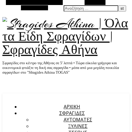
Εναλλακτική Πλευρική Στήλη
Αναζήτηση
Τυχαίο Άρθρο
Σφραγίδες στο κέντρο της Αθήνας σε 5' λεπτά • Τώρα εύκολα γρήγορα και
οικονομικά φτιάξτε τη δική σας σφραγίδα • μέσα από μια μεγάλη ποικιλία
σφραγίδων στο "Sfragides Athina TOGAS"
ΑΡΧΙΚΉ
ΣΦΡΑΓΙΔΕΣ
ΑΥΤΟΜΑΤΕΣ
ΞΥΛΙΝΕΣ