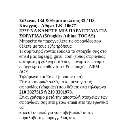
Σόλωνος 134 & Θεμιστοκλέους 35 / Πλ.
Κάνιγγος – Αθήνα Τ.Κ. 10677
ΠΩΣ ΝΑ ΚΑΝΕΤΕ ΜΙΑ ΠΑΡΑΓΓΕΛΙΑ ΓΙΑ
ΣΦΡΑΓΙΔΑ (Sfragides Athina TOGAS)
Μπορείτε να παραγγείλετε τις σφραγίδες που
θέλετε με τους εξής τρόπους:
Ή συμπληρώνοντας εύκολα τα στοιχεία σας στο
email μας togasg@gmail.com (τύπος σφραγιδας
αυτόματη ή ξύλινη ή τσέπης – όνομα-επώνυμο-
επάγγελμα-διεύθυνση-τκ & περιοχή – ΑΦΜ –
ΔΟΥ –
Τηλέφωνο και Email (προαιρετικά).
Είτε προφορικά απλά, το κείμενο για τις
σφραγίδες (sfragides) που θέλετε στα τηλέφωνα
210 3827515 ή 210 3301978.
Είναι χρήσιμο μετά την αποστολή στοιχείων των
σφραγίδων σας είτε μέσω email είτε τηλεφωνικά
να
καλέσετε απλά για να επιβεβαιώσετε την
παραλαβή της παραγγελίας σας.