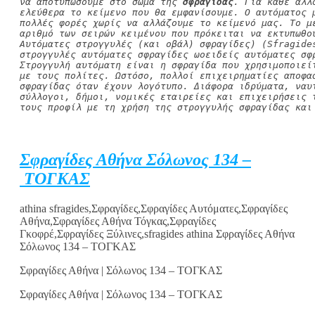
να αποτυπώσουμε στο σώμα της 
σφραγίδας
. Για κάθε άλλ
ελεύθερα το κείμενο που θα εμφανίσουμε. Ο αυτόματος 
πολλές φορές χωρίς να αλλάζουμε το κείμενό μας. Το μ
αριθμό των σειρών κειμένου που πρόκειται να εκτυπωθο
Αυτόματες στρογγυλές (και οβάλ) σφραγίδες) (Sfragide
στρογγυλές αυτόματες σφραγίδες ωοειδείς αυτόματες σφ
Στρογγυλή αυτόματη είναι η σφραγίδα που χρησιμοποιεί
με τους πολίτες. Ωστόσο, πολλοί επιχειρηματίες αποφα
σφραγίδας όταν έχουν λογότυπο. Διάφορα ιδρύματα, ναυ
σύλλογοι, δήμοι, νομικές εταιρείες και επιχειρήσεις 
τους προφίλ με τη χρήση της στρογγυλής σφραγίδας και
Σφραγίδες Αθήνα Σόλωνος 134 –
ΤΟΓΚΑΣ
athina sfragides,Σφραγίδες,Σφραγίδες Αυτόματες,Σφραγίδες
Αθήνα,Σφραγίδες Αθήνα Τόγκας,Σφραγίδες
Γκοφρέ,Σφραγίδες Ξύλινες,sfragides athina Σφραγίδες Αθήνα
Σόλωνος 134 – ΤΟΓΚΑΣ
Σφραγίδες Αθήνα | Σόλωνος 134 – ΤΟΓΚΑΣ
Σφραγίδες Αθήνα | Σόλωνος 134 – ΤΟΓΚΑΣ