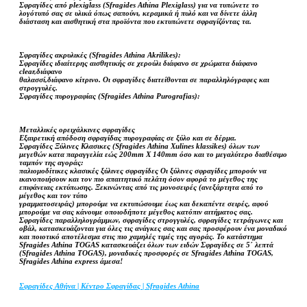
Σφραγίδες από plexiglass (Sfragides Athina Plexiglass) για να τυπώνετε το
λογότυπό σας σε υλικά όπως σαπούνι, κεραμικά ή πυλό και να δίνετε άλλη
διάσταση και αισθητική στα προϊόντα που εκτυπώνετε σφραγίζόντας τα.
Σφραγίδες ακρυλικές (Sfragides Athina Akrilikes):
Σφραγίδες ιδιαίτερης αισθητικής σε χερούλι διάφανο σε χρώματα διάφανο
clear,διάφανο
θαλασσί,διάφανο κίτρινο. Οι σφραγίδες διατείθονται σε παραλληλόγραφες και
στρογγυλές.
Σφραγίδες πυρογραφίας (Sfragides Athina Purografias):
Μεταλλικές ορειχάλκινες σφραγίδες
Εξαιρετική απόδοση σφραγίδας πυρογραφίας σε ξύλο και σε δέρμα.
Σφραγίδες Ξύλινες Κλασικες (Sfragides Athina Xulines klassikes) όλων των
μεγεθών κατα παραγγελία εώς 200mm X 140mm όσο και το μεγαλύτερο διαθέσιμο
ταμπόν της αγοράς:
παλιομοδίτικες κλασικές ξύλινες σφραγίδες Οι ξύλινες σφραγίδες μπορούν να
ικανοποιήσουν και τον πιο απαιτητικό πελάτη όσον αφορά το μέγεθος της
επιφάνειας εκτύπωσης. Ξεκινώντας από τις μονοσειρές (ανεξάρτητα από το
μέγεθος και τον τύπο
γραμματοσειράς) μπορούμε να εκτυπώσουμε έως και δεκαπέντε σειρές, αφού
μπορούμε να σας κάνουμε οποιοδήποτε μέγεθος κατόπιν αιτήματος σας.
Σφραγίδες παραλληλογράμμων, σφραγίδες στρογγυλές, σφραγίδες τετράγωνες και
οβάλ, κατασκευάζονται για όλες τις ανάγκες σας και σας προσφέρουν ένα μοναδικό
και ποιοτικό αποτέλεσμα στις πιο χαμηλές τιμές της αγοράς. Το κατάστημα
Sfragides Athina TOGAS κατασκευάζει όλων των ειδών Σφραγίδες σε 5΄ λεπτά
(Sfragides Athina TOGAS), μοναδικές προσφορές σε Sfragides Athina TOGAS,
Sfragides Athina express άμεσα!
Σφραγίδες Αθήνα | Κέντρο Σφραγίδας | Sfragides Athina