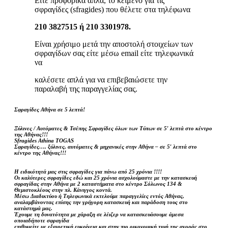
Είτε προφορικά απλά, το κείμενο για τις
σφραγίδες (sfragides) που θέλετε στα τηλέφωνα
210 3827515 ή 210 3301978.
Είναι χρήσιμο μετά την αποστολή στοιχείων των
σφραγίδων σας είτε μέσω email είτε τηλεφωνικά
να
καλέσετε απλά για να επιβεβαιώσετε την
παραλαβή της παραγγελίας σας.
Σφραγίδες Αθήνα σε 5 λεπτά!
Ξύλινες / Αυτόματες & Τσέπης Σφραγίδες όλων των Τύπων σε 5′ λεπτά στο κέντρο
της Αθήνας!!!
Sfragides Athina TOGAS
Σφραγίδες…. ξύλινες, αυτόματες & μηχανικές στην Αθήνα – σε 5′ λεπτά στο
κέντρο της Αθήνας!!!
Η ειδικότητά μας στις σφραγίδες για πάνω από 25 χρόνια !!!!
Οι καλύτερες σφραγίδες εδώ και 25 χρόνια ασχολούμαστε με την κατασκευή
σφραγίδας στην Αθήνα με 2 καταστήματα στο κέντρο Σόλωνος 134 &
Θεμιστοκλέους στην πλ. Κάνιγγος κοντά.
Μέσω Διαδικτύου ή Τηλεφωνικά εκτελούμε παραγγελίες εντός Αθήνας,
αναλαμβάνοντας επίσης την γρήγορη κατασκευή και παράδοση τους στο
κατάστημά μας.
Έχουμε τη δυνατότητα με χάραξη σε λέιζερ να κατασκευάσουμε άμεσα
οποιαδήποτε σφραγίδα
επιθυμείτε με εξαιρετική ευκρίνεια και στην πιο οικονομική τιμή της αγοράς στο