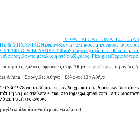
ΣΦΡΑΓΙΔΕΣ ΑΥΤΟΜΑΤΕΣ – ΞΥΛΙΝΕΣΣ
& ΜΗΧΑΝΙΚΩΝΣφραγίδες για πολιτικούς μηχανικούς και σφραγίδε
ΡΑΦΙΑΣ & ΒΟΥΛΟΚΕΡΙΦτιάξτε την σφραγίδα που θέλετε με το κείμ
τική σφραγίδα από μέταλλο ή από πλέξιγκλάς (Plexiglas)Περισσότερα
ξε αυτόματες, ξύλινες σφραγίδες στην Αθήνα. Προσφορές σφραγίδες Α
des Athina – Σφραγίδες Αθήνα – Σόλωνος 134 Αθήνα
10 3301978 για οτιδήποτε σφραγίδα χρειαστείτε διαφόρων διαστάσε
 ή να μας στείλετε e-mail στο togasg@gmail.com με τις διαστάσεις
λύτερη τιμή της αγοράς.
αγίδες: όλα όσα θα έπρεπε να ξέρετε!