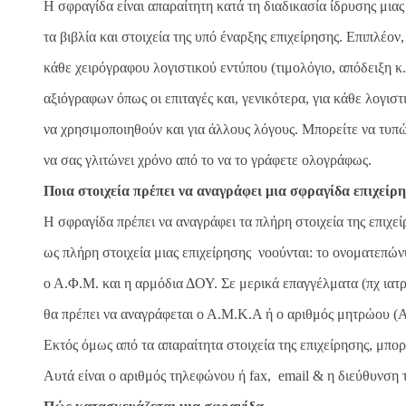
H σφραγίδα είναι απαραίτητη κατά τη διαδικασία ίδρυσης μιας
τα βιβλία και στοιχεία της υπό έναρξης επιχείρησης. Επιπλέον
κάθε χειρόγραφου λογιστικού εντύπου (τιμολόγιο, απόδειξη κ.α
αξιόγραφων όπως οι επιταγές και, γενικότερα, για κάθε λογισ
να χρησιμοποιηθούν και για άλλους λόγους. Μπορείτε να τυπώ
να σας γλιτώνει χρόνο από το να το γράφετε ολογράφως.
Ποια στοιχεία πρέπει να αναγράφει μια σφραγίδα επιχείρ
Η σφραγίδα πρέπει να αναγράφει τα πλήρη στοιχεία της επιχ
ως πλήρη στοιχεία μιας επιχείρησης νοούνται: το ονοματεπών
ο Α.Φ.Μ. και η αρμόδια ΔΟΥ. Σε μερικά επαγγέλματα (πχ ιατρ
θα πρέπει να αναγράφεται ο Α.Μ.Κ.Α ή ο αριθμός μητρώου (Α
Εκτός όμως από τα απαραίτητα στοιχεία της επιχείρησης, μπορ
Αυτά είναι ο αριθμός τηλεφώνου ή fax, email & η διεύθυνση τ