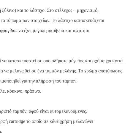
 ξύλινο) και το λάστιχο. Στο στέλεχος – μηχανισμό,
αι το τύπωμα των στοιχείων. Το λάστιχο κατασκευάζεται
ραγίδας να έχει μεγάλη ακρίβεια και ταχύτητα.
ί να κατασκευαστεί σε οποιοδήποτε μέγεθος και σχήμα χρειαστεί.
ώτα να μελανωθεί σε ένα ταμπόν μελάνης. Το χρώμα αποτύπωσης
ησιμοποιηθεί για την πλήρωση του ταμπόν.
ε, κόκκινο, πράσινο.
χωριστό ταμπόν, αφού είναι αυτομελανούμενες.
ρφή cartridge το οποίο σε κάθε χρήση μελανώνει
α.