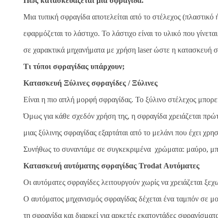
Πώς κατασκευάζεται μια σφραγίδα.
Μια τυπική σφραγίδα αποτελείται από το στέλεχος (πλαστικό ή
εφαρμόζεται το λάστιχο. Το λάστιχο είναι το υλικό που γίνετ
σε χαρακτικά μηχανήματα με χρήση laser ώστε η κατασκευή σφ
Τι τύποι σφραγίδας υπάρχουν;
Κατασκευή Ξύλινες σφραγίδες / Ξύλινες
Είναι η πιο απλή μορφή σφραγίδας. Το ξύλινο στέλεχος μπορε
Όμως για κάθε σχεδόν χρήση της, η σφραγίδα χρειάζεται πρ
μιας ξύλινης σφραγίδας εξαρτάται από το μελάνι που έχει χρ
Συνήθως το συναντάμε σε συγκεκριμένα χρώματα: μαύρο, μπλ
Κατασκευή αυτόματης σφραγίδας Trodat Αυτόματες
Οι αυτόματες σφραγίδες λειτουργούν χωρίς να χρειάζεται ξε
Ο αυτόματος μηχανισμός σφραγίδας δέχεται ένα ταμπόν σε μο
τη σφραγίδα και διαρκεί για αρκετές εκατοντάδες σφραγίσματ