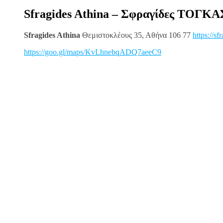
Sfragides Athina – Σφραγίδες ΤΟΓΚΑ
Sfragides Athina
Θεμιστοκλέους 35, Αθήνα 106 77
https://sf
https://goo.gl/maps/KvLhnebqADQ7aeeC9