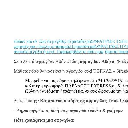
τύπων και σε όλα τα μεγέθη.Περισσότερα
ΣΦΡΑΓΙΔΕΣ ΤΣΕΠΗΣ 
φορητές για εύκολη μεταφορά.Περισσότερα
ΣΦΡΑΓΙΔΕΣ ΠΥΡΟΓ
σαπούνι ή ξύλο ή κερί. Παραλαμβάνετε από εμάς άριστα ποιο
Σε 5 λεπτά
σφραγίδες Αθήνα. Είδη
σφραγίδας Αθήνα
. Φτιά
Μάθετε πόσο θα κοστίσει η σφραγίδα σας! ΤΟΓΚΑΣ – Sfragi
Μπορείτε να μας πάρετε τηλέφωνο στα 210 3827515 – 2
καλύτερη προσφορά. ΠΑΡΑΔΟΣΗ EXPRESS σε 5΄ λεπτά!!!
(ξύλινη / αυτόματη / τσέπης) και να σας δώσουμε την κα
Δείτε επίσης :
Κατασκευή αυτόματης σφραγίδας Trodat Σφρ
– Δημιουργήστε τη δική σας σφραγίδα εύκολα & γρήγορα
Πότε χρειάζεται μια σφραγίδα;