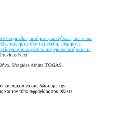
φραγίδες αυτόματες και ξύλινες όλων των
ς τσέπης σε όλα τα μεγέθη, εύχρηστες
ενο ή το λογότυπό σας για να πατήσετε σε
Previous Next
θήνα. Sfragides Athina
TOGAS
.
ων και άμεσα να σας δώσουμε την
 και τον τύπο σφραγίδας που θέλετε