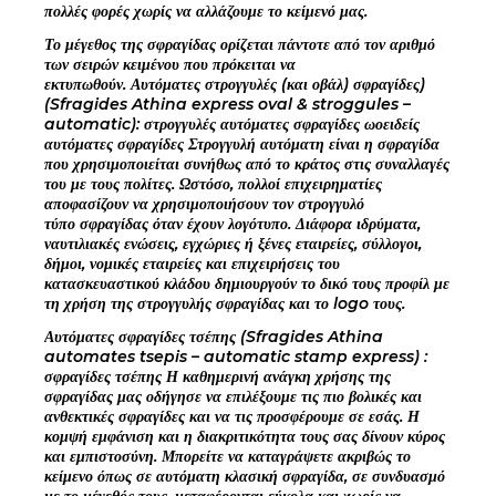
πολλές φορές χωρίς να αλλάζουμε το κείμενό μας.
Το μέγεθος της σφραγίδας ορίζεται πάντοτε από τον αριθμό
των σειρών κειμένου που πρόκειται να
εκτυπωθούν. Αυτόματες στρογγυλές (και οβάλ) σφραγίδες)
(Sfragides Athina express oval & stroggules –
automatic): στρογγυλές αυτόματες σφραγίδες ωοειδείς
αυτόματες σφραγίδες Στρογγυλή αυτόματη είναι η σφραγίδα
που χρησιμοποιείται συνήθως από το κράτος στις συναλλαγές
του με τους πολίτες. Ωστόσο, πολλοί επιχειρηματίες
αποφασίζουν να χρησιμοποιήσουν τον στρογγυλό
τύπο σφραγίδας όταν έχουν λογότυπο. Διάφορα ιδρύματα,
ναυτιλιακές ενώσεις, εγχώριες ή ξένες εταιρείες, σύλλογοι,
δήμοι, νομικές εταιρείες και επιχειρήσεις του
κατασκευαστικού κλάδου δημιουργούν το δικό τους προφίλ με
τη χρήση της στρογγυλής σφραγίδας και το logo τους.
Αυτόματες σφραγίδες τσέπης (Sfragides Athina
automates tsepis – automatic stamp express) :
σφραγίδες τσέπης Η καθημερινή ανάγκη χρήσης της
σφραγίδας μας οδήγησε να επιλέξουμε τις πιο βολικές και
ανθεκτικές σφραγίδες και να τις προσφέρουμε σε εσάς. Η
κομψή εμφάνιση και η διακριτικότητα τους σας δίνουν κύρος
και εμπιστοσύνη. Μπορείτε να καταγράψετε ακριβώς το
κείμενο όπως σε αυτόματη κλασική σφραγίδα, σε συνδυασμό
με το μέγεθός τους, μεταφέρονται εύκολα και χωρίς να