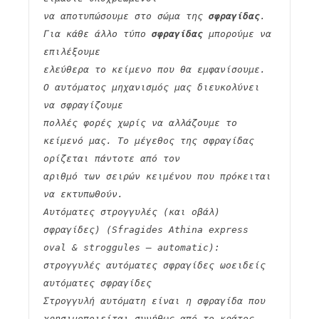
να αποτυπώσουμε στο σώμα της 
σφραγίδας
. 
Για κάθε άλλο τύπο 
σφραγίδας
 μπορούμε να 
επιλέξουμε
ελεύθερα το κείμενο που θα εμφανίσουμε. 
Ο αυτόματος μηχανισμός μας διευκολύνει 
να σφραγίζουμε
πολλές φορές χωρίς να αλλάζουμε το 
κείμενό μας. Το μέγεθος της σφραγίδας 
ορίζεται πάντοτε από τον
αριθμό των σειρών κειμένου που πρόκειται 
να εκτυπωθούν.
Αυτόματες στρογγυλές (και οβάλ) 
σφραγίδες) (Sfragides Athina express 
oval & stroggules – automatic):
στρογγυλές αυτόματες σφραγίδες ωοειδείς 
αυτόματες σφραγίδες
Στρογγυλή αυτόματη είναι η σφραγίδα που 
χρησιμοποιείται συνήθως από το κράτος 