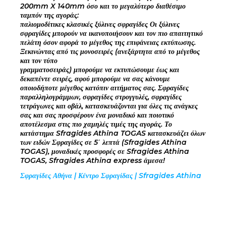
200mm X 140mm όσο και το μεγαλύτερο διαθέσιμο
ταμπόν της αγοράς:
παλιομοδίτικες κλασικές ξύλινες σφραγίδες Οι ξύλινες
σφραγίδες μπορούν να ικανοποιήσουν και τον πιο απαιτητικό
πελάτη όσον αφορά το μέγεθος της επιφάνειας εκτύπωσης.
Ξεκινώντας από τις μονοσειρές (ανεξάρτητα από το μέγεθος
και τον τύπο
γραμματοσειράς) μπορούμε να εκτυπώσουμε έως και
δεκαπέντε σειρές, αφού μπορούμε να σας κάνουμε
οποιοδήποτε μέγεθος κατόπιν αιτήματος σας. Σφραγίδες
παραλληλογράμμων, σφραγίδες στρογγυλές, σφραγίδες
τετράγωνες και οβάλ, κατασκευάζονται για όλες τις ανάγκες
σας και σας προσφέρουν ένα μοναδικό και ποιοτικό
αποτέλεσμα στις πιο χαμηλές τιμές της αγοράς. Το
κατάστημα Sfragides Athina TOGAS κατασκευάζει όλων
των ειδών Σφραγίδες σε 5΄ λεπτά (Sfragides Athina
TOGAS), μοναδικές προσφορές σε Sfragides Athina
TOGAS, Sfragides Athina express άμεσα!
Σφραγίδες Αθήνα | Κέντρο Σφραγίδας | Sfragides Athina