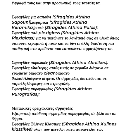
έγγραφά τους και στην προσωπική τους ταυτότητα.
Σφραγίδες για σαπούνι (Sfragides Athina
Sapouni),κεραμικά (Sfragides Athina
Keramika),πυλό (Sfragides Athina Pulos):
Σφραγίδες από plexiglass (Sfragides Athina
Plexiglass) για να τυπώνετε το λογότυπό σας σε υλικά όπως
σαπούνι, κεραμικά ή πυλό και να δίνετε άλλη διάσταση και
αισθητική στα προϊόντα που εκτυπώνετε σφραγίζόντας τα.
Σφραγίδες ακρυλικές (Sfragides Athina Akrilikes):
Σφραγίδες ιδιαίτερης αισθητικής σε χερούλι διάφανο σε
χρώματα διάφανο clear,διάφανο
θαλασσί,διάφανο κίτρινο. Οι σφραγίδες διατείθονται σε
παραλληλόγραφες και στρογγυλές.
Σφραγίδες πυρογραφίας (Sfragides Athina
Purografias):
Μεταλλικές ορειχάλκινες σφραγίδες
Εξαιρετική απόδοση σφραγίδας πυρογραφίας σε ξύλο και σε
δέρμα.
Σφραγίδες Ξύλινες Κλασικες (Sfragides Athina Xulines
klassikes) όλων των μεγεθών κατα παραγγελία εώς