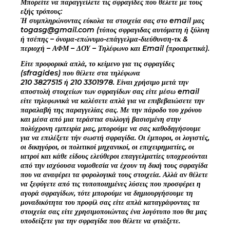
Μπορείτε να παραγγείλετε τις σφραγίδες που θέλετε με τους
εξής τρόπους:
Ή συμπληρώνοντας εύκολα τα στοιχεία σας στο email μας
togasg@gmail.com (τύπος σφραγιδας αυτόματη ή ξύλινη
ή τσέπης – όνομα-επώνυμο-επάγγελμα-διεύθυνση-τκ &
περιοχή – ΑΦΜ – ΔΟΥ – Τηλέφωνο και Email (προαιρετικά).
Είτε προφορικά απλά, το κείμενο για τις σφραγίδες
(sfragides) που θέλετε στα τηλέφωνα
210 3827515 ή 210 3301978. Είναι χρήσιμο μετά την
αποστολή στοιχείων των σφραγίδων σας είτε μέσω email
είτε τηλεφωνικά να καλέσετε απλά για να επιβεβαιώσετε την
παραλαβή της παραγγελίας σας. Με την πάροδο του χρόνου
και μέσα από μια τεράστια συλλογή βασισμένη στην
πολύχρονη εμπειρία μας, μπορούμε να σας καθοδηγήσουμε
για να επιλέξετε τήν σωστή σφραγίδα. Οι έμποροι, οι λογιστές,
οι δικηγόροι, οι πολιτικοί μηχανικοί, οι επιχειρηματίες, οι
ιατροί και κάθε είδους ελεύθεροι επαγγελματίες υποχρεούνται
από την ισχύουσα νομοθεσία να έχουν τη δική τους σφραγίδα
που να αναφέρει τα φορολογικά τους στοιχεία. Αλλά αν θέλετε
να ξεφύγετε από τις τυποποιημένες λύσεις που προσφέρει η
αγορά σφραγίδων, τότε μπορούμε να δημιουργήσουμε τη
μοναδικότητα του προφίλ σας είτε απλά καταγράφοντας τα
στοιχεία σας είτε χρησιμοποιώντας ένα λογότυπο που θα μας
υποδείξετε για την σφραγίδα που θέλετε να φτιάξετε.