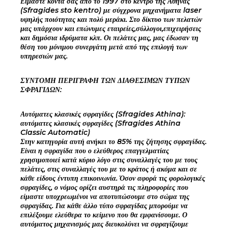
Είμαστε κοντά σας από το 1997 στο κέντρο της Αθήνας
(Sfragides sto kentro) με σύγχρονα μηχανήματα laser
υψηλής ποιότητας και πολύ μεράκι. Στο δίκτυο των πελατών
μας υπάρχουν και επώνυμες εταιρείες,σύλλογοι,επιχειρήσεις
και δημόσια ιδρύματα κλπ. Οι πελάτες μας, μας έδωσαν τη
θέση του μόνιμου συνεργάτη μετά από της επιλογή των
υπηρεσιών μας.
ΣΥΝΤΟΜΗ ΠΕΡΙΓΡΑΦΗ ΤΩΝ ΔΙΑΘΕΣΙΜΩΝ ΤΥΠΩΝ
ΣΦΡΑΓΙΔΩΝ:
Αυτόματες κλασικές σφραγίδες (Sfragides Athina):
αυτόματες κλασικές σφραγίδες (Sfragides Athina
Classic Automatic)
Στην κατηγορία αυτή ανήκει το 85% της ζήτησης σφραγίδας.
Είναι η σφραγίδα που ο ελεύθερος επαγγελματίας
χρησιμοποιεί κατά κύριο λόγο στις συναλλαγές του με τους
πελάτες, στις συναλλαγές του με το κράτος ή ακόμα και σε
κάθε είδους έντυπη επικοινωνία. Όσον αφορά τις φορολογικές
σφραγίδες, ο νόμος ορίζει αυστηρά τις πληροφορίες που
είμαστε υποχρεωμένοι να αποτυπώσουμε στο σώμα της
σφραγίδας. Για κάθε άλλο τύπο σφραγίδας μπορούμε να
επιλέξουμε ελεύθερα το κείμενο που θα εμφανίσουμε. Ο
αυτόματος μηχανισμός μας διευκολύνει να σφραγίζουμε