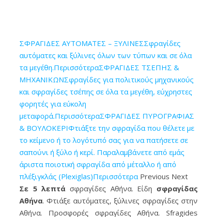
ΣΦΡΑΓΙΔΕΣ ΑΥΤΟΜΑΤΕΣ – ΞΥΛΙΝΕΣΣφραγίδες
αυτόματες και ξύλινες όλων των τύπων και σε όλα
τα μεγέθη.Περισσότερα
ΣΦΡΑΓΙΔΕΣ ΤΣΕΠΗΣ &
ΜΗΧΑΝΙΚΩΝΣφραγίδες για πολιτικούς μηχανικούς
και σφραγίδες τσέπης σε όλα τα μεγέθη, εύχρηστες
Σφραγίδες στο κέντρο της Αθήνας σε 5' λεπτά • Τώρα εύκολα
φορητές για εύκολη
γρήγορα και οικονομικά φτιάξτε τη δική σας σφραγίδα • μέσα
μεταφορά.Περισσότερα
ΣΦΡΑΓΙΔΕΣ ΠΥΡΟΓΡΑΦΙΑΣ
από μια μεγάλη ποικιλία σφραγίδων στο "Sfragides Athina
& ΒΟΥΛΟΚΕΡΙΦτιάξτε την σφραγίδα που θέλετε με
TOGAS"
το κείμενο ή το λογότυπό σας για να πατήσετε σε
σαπούνι ή ξύλο ή κερί. Παραλαμβάνετε από εμάς
άριστα ποιοτική σφραγίδα από μέταλλο ή από
πλέξιγκλάς (Plexiglas)Περισσότερα
Previous Next
Σε 5 λεπτά
σφραγίδες Αθήνα. Είδη
σφραγίδας
Αθήνα
. Φτιάξε αυτόματες, ξύλινες σφραγίδες στην
Αθήνα. Προσφορές σφραγίδες Αθήνα. Sfragides