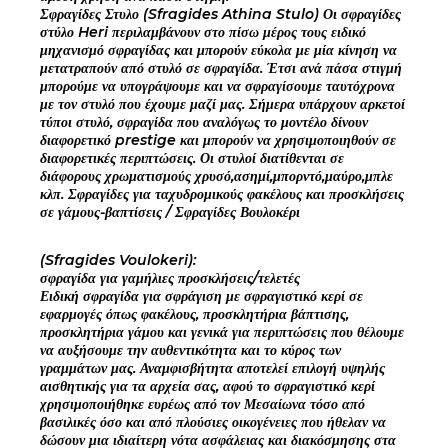
Σφραγίδες Στυλο (Sfragides Athina Stulo) Οι σφραγίδες
στύλο Heri περιλαμβάνουν στο πίσω μέρος τους ειδικό
μηχανισμό σφραγίδας και μπορούν εύκολα με μία κίνηση να
μετατραπούν από στυλό σε σφραγίδα. Έτσι ανά πάσα στιγμή
μπορούμε να υπογράψουμε και να σφραγίσουμε ταυτόχρονα
με τον στυλό που έχουμε μαζί μας. Σήμερα υπάρχουν αρκετοί
τύποι στυλό, σφραγίδα που αναλόγως το μοντέλο δίνουν
διαφορετικό prestige και μπορούν να χρησιμοποιηθούν σε
διαφορετικές περιπτώσεις. Οι στυλοί διατίθενται σε
διάφορους χρωματισμούς χρυσό,ασημί,μπορντό,μαύρο,μπλε
κλπ. Σφραγίδες για ταχυδρομικούς φακέλους και προσκλήσεις
σε γάμους-βαπτίσεις / Σφραγίδες Βουλοκέρι
(Sfragides Voulokeri):
σφραγίδα για γαμήλιες προσκλήσεις/τελετές
Ειδική σφραγίδα για σφράγιση με σφραγιστικό κερί σε
εφαρμογές όπως φακέλους, προσκλητήρια βάπτισης,
προσκλητήρια γάμου και γενικά για περιπτώσεις που θέλουμε
να αυξήσουμε την αυθεντικότητα και το κύρος των
γραμμάτων μας. Αναμφισβήτητα αποτελεί επιλογή υψηλής
αισθητικής για τα αρχεία σας, αφού το σφραγιστικό κερί
χρησιμοποιήθηκε ευρέως από τον Μεσαίωνα τόσο από
βασιλικές όσο και από πλούσιες οικογένειες που ήθελαν να
δώσουν μια ιδιαίτερη νότα ασφάλειας και διακόσμησης στα