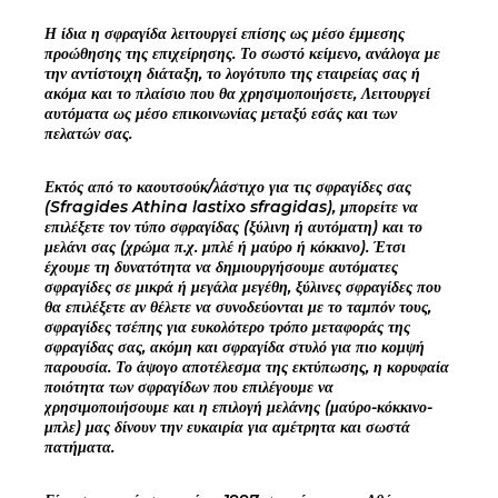
Η ίδια η σφραγίδα λειτουργεί επίσης ως μέσο έμμεσης
προώθησης της επιχείρησης. Το σωστό κείμενο, ανάλογα με
την αντίστοιχη διάταξη, το λογότυπο της εταιρείας σας ή
ακόμα και το πλαίσιο που θα χρησιμοποιήσετε, Λειτουργεί
αυτόματα ως μέσο επικοινωνίας μεταξύ εσάς και των
πελατών σας.
Εκτός από το καουτσούκ/λάστιχο για τις σφραγίδες σας
(Sfragides Athina lastixo sfragidas), μπορείτε να
επιλέξετε τον τύπο σφραγίδας (ξύλινη ή αυτόματη) και το
μελάνι σας (χρώμα π.χ. μπλέ ή μαύρο ή κόκκινο). Έτσι
έχουμε τη δυνατότητα να δημιουργήσουμε αυτόματες
σφραγίδες σε μικρά ή μεγάλα μεγέθη, ξύλινες σφραγίδες που
θα επιλέξετε αν θέλετε να συνοδεύονται με το ταμπόν τους,
σφραγίδες τσέπης για ευκολότερο τρόπο μεταφοράς της
σφραγίδας σας, ακόμη και σφραγίδα στυλό για πιο κομψή
παρουσία. Το άψογο αποτέλεσμα της εκτύπωσης, η κορυφαία
ποιότητα των σφραγίδων που επιλέγουμε να
χρησιμοποιήσουμε και η επιλογή μελάνης (μαύρο-κόκκινο-
μπλε) μας δίνουν την ευκαιρία για αμέτρητα και σωστά
πατήματα.