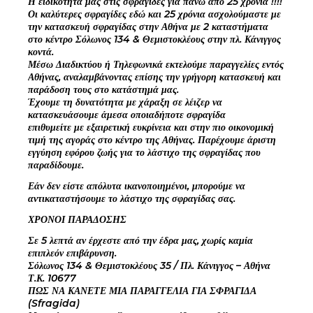
Η ειδικότητά μας στις σφραγίδες για πάνω από 25 χρόνια !!!!
Οι καλύτερες σφραγίδες εδώ και 25 χρόνια ασχολούμαστε με
την κατασκευή σφραγίδας στην Αθήνα με 2 καταστήματα
στο κέντρο Σόλωνος 134 & Θεμιστοκλέους στην πλ. Κάνιγγος
κοντά.
Μέσω Διαδικτύου ή Τηλεφωνικά εκτελούμε παραγγελίες εντός
Αθήνας, αναλαμβάνοντας επίσης την γρήγορη κατασκευή και
παράδοση τους στο κατάστημά μας.
Έχουμε τη δυνατότητα με χάραξη σε λέιζερ να
κατασκευάσουμε άμεσα οποιαδήποτε σφραγίδα
επιθυμείτε με εξαιρετική ευκρίνεια και στην πιο οικονομική
τιμή της αγοράς στο κέντρο της Αθήνας. Παρέχουμε άριστη
εγγύηση εφόρου ζωής για το λάστιχο της σφραγίδας που
παραδίδουμε.
Εάν δεν είστε απόλυτα ικανοποιημένοι, μπορούμε να
αντικαταστήσουμε το λάστιχο της σφραγίδας σας.
ΧΡΟΝΟΙ ΠΑΡΑΔΟΣΗΣ
Σε 5 λεπτά αν έρχεστε από την έδρα μας, χωρίς καμία
επιπλεόν επιβάρυνση.
Σόλωνος 134 & Θεμιστοκλέους 35 / Πλ. Κάνιγγος – Αθήνα
Τ.Κ. 10677
ΠΩΣ ΝΑ ΚΑΝΕΤΕ ΜΙΑ ΠΑΡΑΓΓΕΛΙΑ ΓΙΑ ΣΦΡΑΓΙΔΑ
(Sfragida)