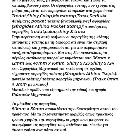
καταλαμβάνουν χώρο. Οι σφραγίδες τσέπης που έχουμε στη
γκάμα μας είναι των κορυφαίων εταιρειών στο χώρο όπως
Trodat,Shiny,Colop,Maxstamp,Traxx,Redi κλπ.
Αυτόματες pocket τσέπης (αναδιπλούμενες) σφραγίδες
(Sfragides Athina Pocket Stamp): πτυσσόμενες
σφραγίδες trodat,colop,shiny & traxx
Στην περίπτωση αυτή ανήκουν οι σφραγίδες της κλάσης
αυτόματης τσέπης με τη διαφορά ότι είναι πιο στιβαρή
κατασκευή και χρησιμοποιούνται για πιο περιορισμένα
πατήματα/πρεσαρίσματα. Και στις δύο περιπτώσεις το
μέγεθος εκτύπωσης μπορεί να κυμαίνεται από 36mm x
12mm έως 47mm x 16mm. Shiny S723,Shiny S724
κλπ. Σφραγίδες Μηχανικού για εκτύπωση σε σχέδια,
εύχρηστες σφραγίδες τσέπης (Sfragides Athina Tsepis):
μοντέλο τσέπης / τσέπης σφραγίδα μηχανικού (Traxx 8mm
X 3mm με πλαίσιο)
Μοναδικό προϊόν που εξυπηρετεί την ειδική κατηγορία
Πολιτικών Μηχανικών.
Το μέγεθος της σφραγίδας
80mm x 30mm αποκαλύπτει την ιδιαιτερότητα αυτού του
προϊόντος. Με τα πλεονεκτήματα ακριβώς όπως πρακτικός
τρόπος χρήσης της σφραγίδας, οι μηχανικοί μπορούν να
μεταφέρουν τις σφραγίδες τους ακίνδυνα και εύκολα για
άμεση χρήση ανα πάσα στιγμή.