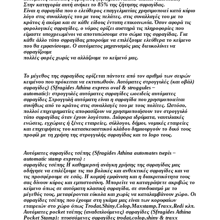
Στην κατηγορία αυτή ανήκει το 85% της ζήτησης σφραγίδας.
Είναι η σφραγίδα που ο ελεύθερος επαγγελματίας χρησιμοποιεί κατά κύριο
λόγο στις συναλλαγές του με τους πελάτες, στις συναλλαγές του με το
κράτος ή ακόμα και σε κάθε είδους έντυπη επικοινωνία. Όσον αφορά τις
φορολογικές σφραγίδες, ο νόμος ορίζει αυστηρά τις πληροφορίες που
είμαστε υποχρεωμένοι να αποτυπώσουμε στο σώμα της σφραγίδας. Για
κάθε άλλο τύπο σφραγίδας μπορούμε να επιλέξουμε ελεύθερα το κείμενο
που θα εμφανίσουμε. Ο αυτόματος μηχανισμός μας διευκολύνει να
σφραγίζουμε
πολλές φορές χωρίς να αλλάζουμε το κείμενό μας.
Το μέγεθος της σφραγίδας ορίζεται πάντοτε από τον αριθμό των σειρών
κειμένου που πρόκειται να εκτυπωθούν. Αυτόματες στρογγυλές (και οβάλ)
σφραγίδες) (Sfragides Athina express oval & stroggules –
automatic): στρογγυλές αυτόματες σφραγίδες ωοειδείς αυτόματες
σφραγίδες Στρογγυλή αυτόματη είναι η σφραγίδα που χρησιμοποιείται
συνήθως από το κράτος στις συναλλαγές του με τους πολίτες. Ωστόσο,
πολλοί επιχειρηματίες αποφασίζουν να χρησιμοποιήσουν τον στρογγυλό
τύπο σφραγίδας όταν έχουν λογότυπο. Διάφορα ιδρύματα, ναυτιλιακές
ενώσεις, εγχώριες ή ξένες εταιρείες, σύλλογοι, δήμοι, νομικές εταιρείες
και επιχειρήσεις του κατασκευαστικού κλάδου δημιουργούν το δικό τους
προφίλ με τη χρήση της στρογγυλής σφραγίδας και το logo τους.
Αυτόματες σφραγίδες τσέπης (Sfragides Athina automates tsepis –
automatic stamp express) :
σφραγίδες τσέπης Η καθημερινή ανάγκη χρήσης της σφραγίδας μας
οδήγησε να επιλέξουμε τις πιο βολικές και ανθεκτικές σφραγίδες και να
τις προσφέρουμε σε εσάς. Η κομψή εμφάνιση και η διακριτικότητα τους
σας δίνουν κύρος και εμπιστοσύνη. Μπορείτε να καταγράψετε ακριβώς το
κείμενο όπως σε αυτόματη κλασική σφραγίδα, σε συνδυασμό με το
μέγεθός τους, μεταφέρονται εύκολα και χωρίς να καταλαμβάνουν χώρο. Οι
σφραγίδες τσέπης που έχουμε στη γκάμα μας είναι των κορυφαίων
εταιρειών στο χώρο όπως Trodat,Shiny,Colop,Maxstamp,Traxx,Redi κλπ.
Αυτόματες pocket τσέπης (αναδιπλούμενες) σφραγίδες (Sfragides Athina
Pocket Stamp): πτυσσόμενες σφραγίδες trodat,colop,shiny & traxx