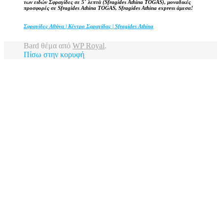
των ειδών Σφραγίδες σε 5΄ λεπτά (Sfragides Athina TOGAS), μοναδικές
προσφορές σε Sfragides Athina TOGAS, Sfragides Athina express άμεσα!
Σφραγίδες Αθήνα | Κέντρο Σφραγίδας | Sfragides Athina
Bard θέμα από
WP Royal
.
Πίσω στην κορυφή