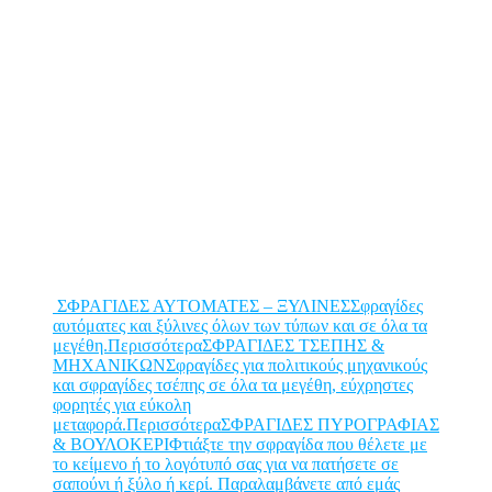
ΣΦΡΑΓΙΔΕΣ ΑΥΤΟΜΑΤΕΣ – ΞΥΛΙΝΕΣΣφραγίδες
αυτόματες και ξύλινες όλων των τύπων και σε όλα τα
μεγέθη.Περισσότερα
ΣΦΡΑΓΙΔΕΣ ΤΣΕΠΗΣ &
ΜΗΧΑΝΙΚΩΝΣφραγίδες για πολιτικούς μηχανικούς
και σφραγίδες τσέπης σε όλα τα μεγέθη, εύχρηστες
φορητές για εύκολη
μεταφορά.Περισσότερα
ΣΦΡΑΓΙΔΕΣ ΠΥΡΟΓΡΑΦΙΑΣ
& ΒΟΥΛΟΚΕΡΙΦτιάξτε την σφραγίδα που θέλετε με
το κείμενο ή το λογότυπό σας για να πατήσετε σε
σαπούνι ή ξύλο ή κερί. Παραλαμβάνετε από εμάς