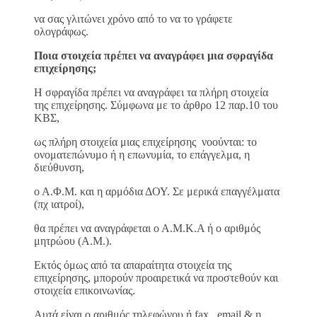
να σας γλιτώνει χρόνο από το να το γράφετε
ολογράφως.
Ποια στοιχεία πρέπει να αναγράφει μια σφραγίδα
επιχείρησης;
Η σφραγίδα πρέπει να αναγράφει τα πλήρη στοιχεία
της επιχείρησης. Σύμφωνα με το άρθρο 12 παρ.10 του
ΚΒΣ,
ως πλήρη στοιχεία μιας επιχείρησης νοούνται: το
ονοματεπώνυμο ή η επωνυμία, το επάγγελμα, η
διεύθυνση,
ο Α.Φ.Μ. και η αρμόδια ΔΟΥ. Σε μερικά επαγγέλματα
(πχ ιατροί),
θα πρέπει να αναγράφεται ο Α.Μ.Κ.Α ή ο αριθμός
μητρώου (Α.Μ.).
Εκτός όμως από τα απαραίτητα στοιχεία της
επιχείρησης, μπορούν προαιρετικά να προστεθούν και
στοιχεία επικοινωνίας.
Αυτά είναι ο αριθμός τηλεφώνου ή fax, email & η