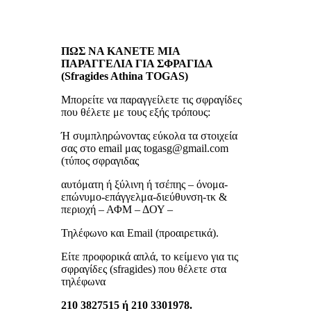
ΠΩΣ ΝΑ ΚΑΝΕΤΕ ΜΙΑ
ΠΑΡΑΓΓΕΛΙΑ ΓΙΑ ΣΦΡΑΓΙΔΑ
(Sfragides Athina TOGAS)
Μπορείτε να παραγγείλετε τις σφραγίδες
που θέλετε με τους εξής τρόπους:
Ή συμπληρώνοντας εύκολα τα στοιχεία
σας στο email μας togasg@gmail.com
(τύπος σφραγιδας
αυτόματη ή ξύλινη ή τσέπης – όνομα-
επώνυμο-επάγγελμα-διεύθυνση-τκ &
περιοχή – ΑΦΜ – ΔΟΥ –
Τηλέφωνο και Email (προαιρετικά).
Είτε προφορικά απλά, το κείμενο για τις
σφραγίδες (sfragides) που θέλετε στα
τηλέφωνα
210 3827515 ή 210 3301978.