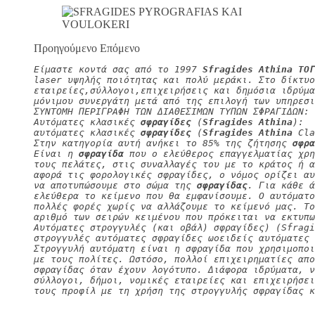
Προηγούμενο Επόμενο
Είμαστε κοντά σας από το 1997 
Sfragides Athina ΤΟΓ
laser υψηλής ποιότητας και πολύ μεράκι. Στο δίκτυο
εταιρείες,σύλλογοι,επιχειρήσεις και δημόσια ιδρύμα
μόνιμου συνεργάτη μετά από της επιλογή των υπηρεσι
ΣΥΝΤΟΜΗ ΠΕΡΙΓΡΑΦΗ ΤΩΝ ΔΙΑΘΕΣΙΜΩΝ ΤΥΠΩΝ ΣΦΡΑΓΙΔΩΝ:
Αυτόματες κλασικές 
σφραγίδες
 (
Sfragides Athina
):
αυτόματες κλασικές 
σφραγίδες
 (
Sfragides Athina
 Cla
Στην κατηγορία αυτή ανήκει το 85% της ζήτησης 
σφρα
Είναι η 
σφραγίδα
 που ο ελεύθερος επαγγελματίας χρη
τους πελάτες, στις συναλλαγές του με το κράτος ή α
αφορά τις φορολογικές σφραγίδες, ο νόμος ορίζει αυ
να αποτυπώσουμε στο σώμα της 
σφραγίδας
. Για κάθε ά
ελεύθερα το κείμενο που θα εμφανίσουμε. Ο αυτόματο
πολλές φορές χωρίς να αλλάζουμε το κείμενό μας. Τ
αριθμό των σειρών κειμένου που πρόκειται να εκτυπω
Αυτόματες στρογγυλές (και οβάλ) σφραγίδες) (Sfragi
στρογγυλές αυτόματες σφραγίδες ωοειδείς αυτόματες 
Στρογγυλή αυτόματη είναι η σφραγίδα που χρησιμοπο
με τους πολίτες. Ωστόσο, πολλοί επιχειρηματίες απο
σφραγίδας όταν έχουν λογότυπο. Διάφορα ιδρύματα, 
σύλλογοι, δήμοι, νομικές εταιρείες και επιχειρήσει
τους προφίλ με τη χρήση της στρογγυλής σφραγίδας κ