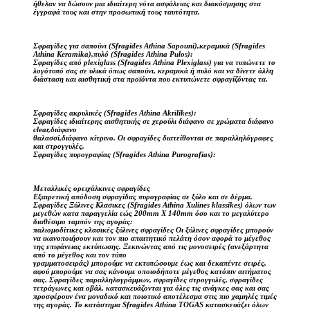
ήθελαν να δώσουν μια ιδιαίτερη νότα ασφάλειας και διακόσμησης στα
έγγραφά τους και στην προσωπική τους ταυτότητα.
Σφραγίδες για σαπούνι (Sfragides Athina Sapouni),κεραμικά (Sfragides
Athina Keramika),πυλό (Sfragides Athina Pulos):
Σφραγίδες από plexiglass (Sfragides Athina Plexiglass) για να τυπώνετε το
λογότυπό σας σε υλικά όπως σαπούνι, κεραμικά ή πυλό και να δίνετε άλλη
διάσταση και αισθητική στα προϊόντα που εκτυπώνετε σφραγίζόντας τα.
Σφραγίδες ακρυλικές (Sfragides Athina Akrilikes):
Σφραγίδες ιδιαίτερης αισθητικής σε χερούλι διάφανο σε χρώματα διάφανο
clear,διάφανο
θαλασσί,διάφανο κίτρινο. Οι σφραγίδες διατείθονται σε παραλληλόγραφες
και στρογγυλές.
Σφραγίδες πυρογραφίας (Sfragides Athina Purografias):
Μεταλλικές ορειχάλκινες σφραγίδες
Εξαιρετική απόδοση σφραγίδας πυρογραφίας σε ξύλο και σε δέρμα.
Σφραγίδες Ξύλινες Κλασικες (Sfragides Athina Xulines klassikes) όλων των
μεγεθών κατα παραγγελία εώς 200mm X 140mm όσο και το μεγαλύτερο
διαθέσιμο ταμπόν της αγοράς:
παλιομοδίτικες κλασικές ξύλινες σφραγίδες Οι ξύλινες σφραγίδες μπορούν
να ικανοποιήσουν και τον πιο απαιτητικό πελάτη όσον αφορά το μέγεθος
της επιφάνειας εκτύπωσης. Ξεκινώντας από τις μονοσειρές (ανεξάρτητα
από το μέγεθος και τον τύπο
γραμματοσειράς) μπορούμε να εκτυπώσουμε έως και δεκαπέντε σειρές,
αφού μπορούμε να σας κάνουμε οποιοδήποτε μέγεθος κατόπιν αιτήματος
σας. Σφραγίδες παραλληλογράμμων, σφραγίδες στρογγυλές, σφραγίδες
τετράγωνες και οβάλ, κατασκευάζονται για όλες τις ανάγκες σας και σας
προσφέρουν ένα μοναδικό και ποιοτικό αποτέλεσμα στις πιο χαμηλές τιμές
της αγοράς. Το κατάστημα Sfragides Athina TOGAS κατασκευάζει όλων