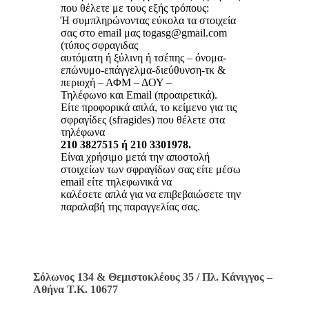
που θέλετε με τους εξής τρόπους:
Ή συμπληρώνοντας εύκολα τα στοιχεία
σας στο email μας togasg@gmail.com
(τύπος σφραγιδας
αυτόματη ή ξύλινη ή τσέπης – όνομα-
επώνυμο-επάγγελμα-διεύθυνση-τκ &
περιοχή – ΑΦΜ – ΔΟΥ –
Τηλέφωνο και Email (προαιρετικά).
Είτε προφορικά απλά, το κείμενο για τις
σφραγίδες (sfragides) που θέλετε στα
τηλέφωνα
210 3827515 ή 210 3301978.
Είναι χρήσιμο μετά την αποστολή
στοιχείων των σφραγίδων σας είτε μέσω
email είτε τηλεφωνικά να
καλέσετε απλά για να επιβεβαιώσετε την
παραλαβή της παραγγελίας σας.
Σόλωνος 134 & Θεμιστοκλέους 35 / Πλ. Κάνιγγος –
Αθήνα Τ.Κ. 10677