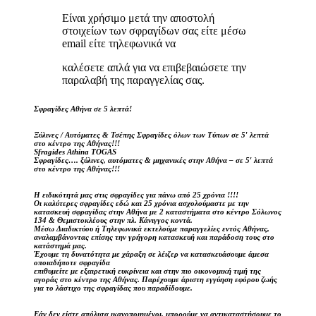
Είναι χρήσιμο μετά την αποστολή
στοιχείων των σφραγίδων σας είτε μέσω
email είτε τηλεφωνικά να
καλέσετε απλά για να επιβεβαιώσετε την
παραλαβή της παραγγελίας σας.
Σφραγίδες Αθήνα σε 5 λεπτά!
Ξύλινες / Αυτόματες & Τσέπης Σφραγίδες όλων των Τύπων σε 5′ λεπτά
στο κέντρο της Αθήνας!!!
Sfragides Athina TOGAS
Σφραγίδες…. ξύλινες, αυτόματες & μηχανικές στην Αθήνα – σε 5′ λεπτά
στο κέντρο της Αθήνας!!!
Η ειδικότητά μας στις σφραγίδες για πάνω από 25 χρόνια !!!!
Οι καλύτερες σφραγίδες εδώ και 25 χρόνια ασχολούμαστε με την
κατασκευή σφραγίδας στην Αθήνα με 2 καταστήματα στο κέντρο Σόλωνος
134 & Θεμιστοκλέους στην πλ. Κάνιγγος κοντά.
Μέσω Διαδικτύου ή Τηλεφωνικά εκτελούμε παραγγελίες εντός Αθήνας,
αναλαμβάνοντας επίσης την γρήγορη κατασκευή και παράδοση τους στο
κατάστημά μας.
Έχουμε τη δυνατότητα με χάραξη σε λέιζερ να κατασκευάσουμε άμεσα
οποιαδήποτε σφραγίδα
επιθυμείτε με εξαιρετική ευκρίνεια και στην πιο οικονομική τιμή της
αγοράς στο κέντρο της Αθήνας. Παρέχουμε άριστη εγγύηση εφόρου ζωής
για το λάστιχο της σφραγίδας που παραδίδουμε.
Εάν δεν είστε απόλυτα ικανοποιημένοι, μπορούμε να αντικαταστήσουμε το