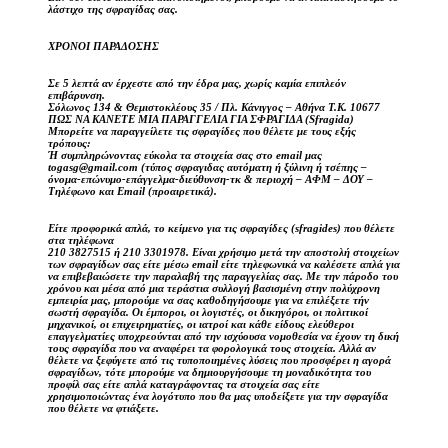
λάστιχο της σφραγίδας σας.
ΧΡΟΝΟΙ ΠΑΡΑΔΟΣΗΣ
Σε 5 λεπτά αν έρχεστε από την έδρα μας, χωρίς καμία επιπλεόν
επιβάρυνση.
Σόλωνος 134 & Θεμιστοκλέους 35 / Πλ. Κάνιγγος – Αθήνα Τ.Κ. 10677
ΠΩΣ ΝΑ ΚΑΝΕΤΕ ΜΙΑ ΠΑΡΑΓΓΕΛΙΑ ΓΙΑ ΣΦΡΑΓΙΔΑ (Sfragida)
Μπορείτε να παραγγείλετε τις σφραγίδες που θέλετε με τους εξής
τρόπους:
Ή συμπληρώνοντας εύκολα τα στοιχεία σας στο email μας
togasg@gmail.com (τύπος σφραγιδας αυτόματη ή ξύλινη ή τσέπης –
όνομα-επώνυμο-επάγγελμα-διεύθυνση-τκ & περιοχή – ΑΦΜ – ΔΟΥ –
Τηλέφωνο και Email (προαιρετικά).
Είτε προφορικά απλά, το κείμενο για τις σφραγίδες (sfragides) που θέλετε
στα τηλέφωνα
210 3827515 ή 210 3301978. Είναι χρήσιμο μετά την αποστολή στοιχείων
των σφραγίδων σας είτε μέσω email είτε τηλεφωνικά να καλέσετε απλά για
να επιβεβαιώσετε την παραλαβή της παραγγελίας σας. Με την πάροδο του
χρόνου και μέσα από μια τεράστια συλλογή βασισμένη στην πολύχρονη
εμπειρία μας, μπορούμε να σας καθοδηγήσουμε για να επιλέξετε τήν
σωστή σφραγίδα. Οι έμποροι, οι λογιστές, οι δικηγόροι, οι πολιτικοί
μηχανικοί, οι επιχειρηματίες, οι ιατροί και κάθε είδους ελεύθεροι
επαγγελματίες υποχρεούνται από την ισχύουσα νομοθεσία να έχουν τη δική
τους σφραγίδα που να αναφέρει τα φορολογικά τους στοιχεία. Αλλά αν
θέλετε να ξεφύγετε από τις τυποποιημένες λύσεις που προσφέρει η αγορά
σφραγίδων, τότε μπορούμε να δημιουργήσουμε τη μοναδικότητα του
προφίλ σας είτε απλά καταγράφοντας τα στοιχεία σας είτε
χρησιμοποιώντας ένα λογότυπο που θα μας υποδείξετε για την σφραγίδα
που θέλετε να φτιάξετε.