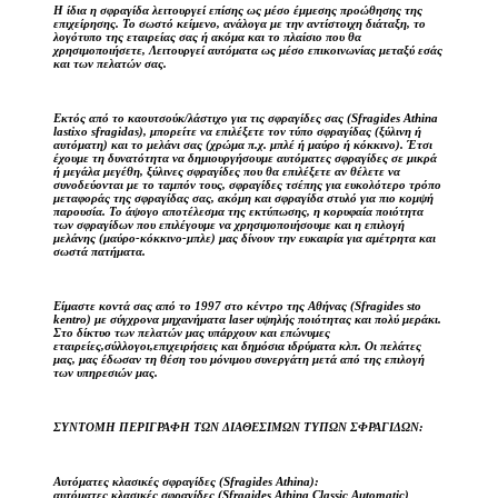
Η ίδια η σφραγίδα λειτουργεί επίσης ως μέσο έμμεσης προώθησης της
επιχείρησης. Το σωστό κείμενο, ανάλογα με την αντίστοιχη διάταξη, το
λογότυπο της εταιρείας σας ή ακόμα και το πλαίσιο που θα
χρησιμοποιήσετε, Λειτουργεί αυτόματα ως μέσο επικοινωνίας μεταξύ εσάς
και των πελατών σας.
Εκτός από το καουτσούκ/λάστιχο για τις σφραγίδες σας (Sfragides Athina
lastixo sfragidas), μπορείτε να επιλέξετε τον τύπο σφραγίδας (ξύλινη ή
αυτόματη) και το μελάνι σας (χρώμα π.χ. μπλέ ή μαύρο ή κόκκινο). Έτσι
έχουμε τη δυνατότητα να δημιουργήσουμε αυτόματες σφραγίδες σε μικρά
ή μεγάλα μεγέθη, ξύλινες σφραγίδες που θα επιλέξετε αν θέλετε να
συνοδεύονται με το ταμπόν τους, σφραγίδες τσέπης για ευκολότερο τρόπο
μεταφοράς της σφραγίδας σας, ακόμη και σφραγίδα στυλό για πιο κομψή
παρουσία. Το άψογο αποτέλεσμα της εκτύπωσης, η κορυφαία ποιότητα
των σφραγίδων που επιλέγουμε να χρησιμοποιήσουμε και η επιλογή
μελάνης (μαύρο-κόκκινο-μπλε) μας δίνουν την ευκαιρία για αμέτρητα και
σωστά πατήματα.
Είμαστε κοντά σας από το 1997 στο κέντρο της Αθήνας (Sfragides sto
kentro) με σύγχρονα μηχανήματα laser υψηλής ποιότητας και πολύ μεράκι.
Στο δίκτυο των πελατών μας υπάρχουν και επώνυμες
εταιρείες,σύλλογοι,επιχειρήσεις και δημόσια ιδρύματα κλπ. Οι πελάτες
μας, μας έδωσαν τη θέση του μόνιμου συνεργάτη μετά από της επιλογή
των υπηρεσιών μας.
ΣΥΝΤΟΜΗ ΠΕΡΙΓΡΑΦΗ ΤΩΝ ΔΙΑΘΕΣΙΜΩΝ ΤΥΠΩΝ ΣΦΡΑΓΙΔΩΝ:
Αυτόματες κλασικές σφραγίδες (Sfragides Athina):
αυτόματες κλασικές σφραγίδες (Sfragides Athina Classic Automatic)