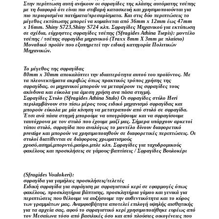
Στην περίπτωση αυτή ανήκουν οι σφραγίδες της κλάσης αυτόματης τσέπης
με τη διαφορά ότι είναι πιο στιβαρή κατασκευή και χρησιμοποιούνται για
πιο περιορισμένα πατήματα/πρεσαρίσματα. Και στις δύο περιπτώσεις το
μέγεθος εκτύπωσης μπορεί να κυμαίνεται από 36mm x 12mm έως 47mm
x 16mm. Shiny S723,Shiny S724 κλπ. Σφραγίδες Μηχανικού για εκτύπωση
σε σχέδια, εύχρηστες σφραγίδες τσέπης (Sfragides Athina Tsepis): μοντέλο
τσέπης / τσέπης σφραγίδα μηχανικού (Traxx 8mm X 3mm με πλαίσιο)
Μοναδικό προϊόν που εξυπηρετεί την ειδική κατηγορία Πολιτικών
Μηχανικών.
Το μέγεθος της σφραγίδας
80mm x 30mm αποκαλύπτει την ιδιαιτερότητα αυτού του προϊόντος. Με
τα πλεονεκτήματα ακριβώς όπως πρακτικός τρόπος χρήσης της
σφραγίδας, οι μηχανικοί μπορούν να μεταφέρουν τις σφραγίδες τους
ακίνδυνα και εύκολα για άμεση χρήση ανα πάσα στιγμή.
Σφραγίδες Στυλο (Sfragides Athina Stulo) Οι σφραγίδες στύλο Heri
περιλαμβάνουν στο πίσω μέρος τους ειδικό μηχανισμό σφραγίδας και
μπορούν εύκολα με μία κίνηση να μετατραπούν από στυλό σε σφραγίδα.
Έτσι ανά πάσα στιγμή μπορούμε να υπογράψουμε και να σφραγίσουμε
ταυτόχρονα με τον στυλό που έχουμε μαζί μας. Σήμερα υπάρχουν αρκετοί
τύποι στυλό, σφραγίδα που αναλόγως το μοντέλο δίνουν διαφορετικό
prestige και μπορούν να χρησιμοποιηθούν σε διαφορετικές περιπτώσεις. Οι
στυλοί διατίθενται σε διάφορους χρωματισμούς
χρυσό,ασημί,μπορντό,μαύρο,μπλε κλπ. Σφραγίδες για ταχυδρομικούς
φακέλους και προσκλήσεις σε γάμους-βαπτίσεις / Σφραγίδες Βουλοκέρι
(Sfragides Voulokeri):
σφραγίδα για γαμήλιες προσκλήσεις/τελετές
Ειδική σφραγίδα για σφράγιση με σφραγιστικό κερί σε εφαρμογές όπως
φακέλους, προσκλητήρια βάπτισης, προσκλητήρια γάμου και γενικά για
περιπτώσεις που θέλουμε να αυξήσουμε την αυθεντικότητα και το κύρος
των γραμμάτων μας. Αναμφισβήτητα αποτελεί επιλογή υψηλής αισθητικής
για τα αρχεία σας, αφού το σφραγιστικό κερί χρησιμοποιήθηκε ευρέως από
τον Μεσαίωνα τόσο από βασιλικές όσο και από πλούσιες οικογένειες που