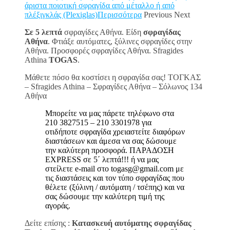
άριστα ποιοτική σφραγίδα από μέταλλο ή από
πλέξιγκλάς (Plexiglas)Περισσότερα
Previous Next
Σε 5 λεπτά
σφραγίδες Αθήνα. Είδη
σφραγίδας
Αθήνα
. Φτιάξε αυτόματες, ξύλινες σφραγίδες στην
Αθήνα. Προσφορές σφραγίδες Αθήνα. Sfragides
Athina
TOGAS
.
Μάθετε πόσο θα κοστίσει η σφραγίδα σας! ΤΟΓΚΑΣ
– Sfragides Athina – Σφραγίδες Αθήνα – Σόλωνος 134
Αθήνα
Μπορείτε να μας πάρετε τηλέφωνο στα
210 3827515 – 210 3301978 για
οτιδήποτε σφραγίδα χρειαστείτε διαφόρων
διαστάσεων και άμεσα να σας δώσουμε
την καλύτερη προσφορά. ΠΑΡΑΔΟΣΗ
EXPRESS σε 5΄ λεπτά!!! ή να μας
στείλετε e-mail στο togasg@gmail.com με
τις διαστάσεις και τον τύπο σφραγίδας που
θέλετε (ξύλινη / αυτόματη / τσέπης) και να
σας δώσουμε την καλύτερη τιμή της
αγοράς.
Δείτε επίσης :
Κατασκευή αυτόματης σφραγίδας