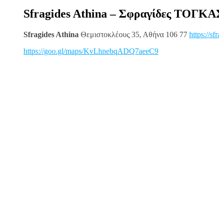
Sfragides Athina – Σφραγίδες ΤΟΓΚΑ
Sfragides Athina
Θεμιστοκλέους 35, Αθήνα 106 77
https://sf
https://goo.gl/maps/KvLhnebqADQ7aeeC9