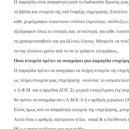
H σφραγίδα είναι απαραίτητη κατά τη διαδικασία ίδρυσης μιας
τα βιβλία και στοιχεία της υπό έναρξης επιχείρησης. Επιπλέον
κάθε χειρόγραφου λογιστικού εντύπου (τιμολόγιο, απόδειξη κ.α
αξιόγραφων όπως οι επιταγές και, γενικότερα, για κάθε λογισ
να χρησιμοποιηθούν και για άλλους λόγους. Μπορείτε να τυπώ
να σας γλιτώνει χρόνο από το να το γράφετε ολογράφως.
Ποια στοιχεία πρέπει να αναγράφει μια σφραγίδα επιχείρ
Η σφραγίδα πρέπει να αναγράφει τα πλήρη στοιχεία της επιχ
ως πλήρη στοιχεία μιας επιχείρησης νοούνται: το ονοματεπών
ο Α.Φ.Μ. και η αρμόδια ΔΟΥ. Σε μερικά επαγγέλματα (πχ ιατρ
θα πρέπει να αναγράφεται ο Α.Μ.Κ.Α ή ο αριθμός μητρώου (Α
Εκτός όμως από τα απαραίτητα στοιχεία της επιχείρησης, μπορ
Αυτά είναι ο αριθμός τηλεφώνου ή fax, email & η διεύθυνση τ