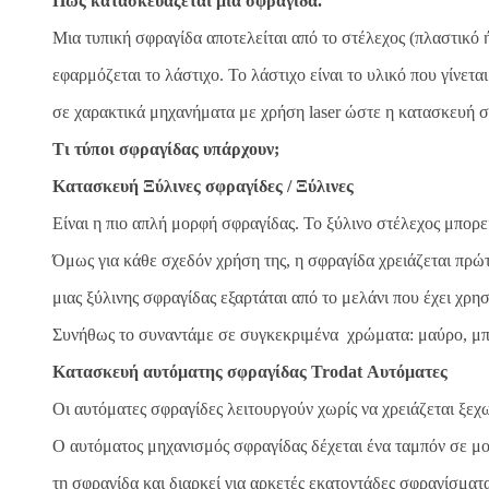
Πώς κατασκευάζεται μια σφραγίδα.
Μια τυπική σφραγίδα αποτελείται από το στέλεχος (πλαστικό ή
εφαρμόζεται το λάστιχο. Το λάστιχο είναι το υλικό που γίνετ
σε χαρακτικά μηχανήματα με χρήση laser ώστε η κατασκευή σφ
Τι τύποι σφραγίδας υπάρχουν;
Κατασκευή Ξύλινες σφραγίδες / Ξύλινες
Είναι η πιο απλή μορφή σφραγίδας. Το ξύλινο στέλεχος μπορε
Όμως για κάθε σχεδόν χρήση της, η σφραγίδα χρειάζεται πρ
μιας ξύλινης σφραγίδας εξαρτάται από το μελάνι που έχει χρ
Συνήθως το συναντάμε σε συγκεκριμένα χρώματα: μαύρο, μπλ
Κατασκευή αυτόματης σφραγίδας Trodat Αυτόματες
Οι αυτόματες σφραγίδες λειτουργούν χωρίς να χρειάζεται ξε
Ο αυτόματος μηχανισμός σφραγίδας δέχεται ένα ταμπόν σε μο
τη σφραγίδα και διαρκεί για αρκετές εκατοντάδες σφραγίσματ