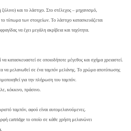
 ξύλινο) και το λάστιχο. Στο στέλεχος – μηχανισμό,
αι το τύπωμα των στοιχείων. Το λάστιχο κατασκευάζεται
ραγίδας να έχει μεγάλη ακρίβεια και ταχύτητα.
ί να κατασκευαστεί σε οποιοδήποτε μέγεθος και σχήμα χρειαστεί.
ώτα να μελανωθεί σε ένα ταμπόν μελάνης. Το χρώμα αποτύπωσης
ησιμοποιηθεί για την πλήρωση του ταμπόν.
ε, κόκκινο, πράσινο.
χωριστό ταμπόν, αφού είναι αυτομελανούμενες.
ρφή cartridge το οποίο σε κάθε χρήση μελανώνει
α.