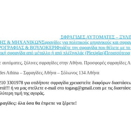
ΣΦΡΑΓΙΔΕΣ ΑΥΤΟΜΑΤΕΣ – ΞΥΛΙΝΕΣΣ
& ΜΗΧΑΝΙΚΩΝΣφραγίδες για πολιτικούς μηχανικούς και σφραγίδε
ΡΑΦΙΑΣ & ΒΟΥΛΟΚΕΡΙΦτιάξτε την σφραγίδα που θέλετε με το κείμ
τική σφραγίδα από μέταλλο ή από πλέξιγκλάς (Plexiglas)Περισσότερα
ξε αυτόματες, ξύλινες σφραγίδες στην Αθήνα. Προσφορές σφραγίδες Α
des Athina – Σφραγίδες Αθήνα – Σόλωνος 134 Αθήνα
10 3301978 για οτιδήποτε σφραγίδα χρειαστείτε διαφόρων διαστάσε
 ή να μας στείλετε e-mail στο togasg@gmail.com με τις διαστάσεις
λύτερη τιμή της αγοράς.
αγίδες: όλα όσα θα έπρεπε να ξέρετε!