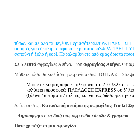
τύπων και σε όλα τα μεγέθη.Περισσότερα
ΣΦΡΑΓΙΔΕΣ ΤΣΕΠΗΣ 
φορητές για εύκολη μεταφορά.Περισσότερα
ΣΦΡΑΓΙΔΕΣ ΠΥΡΟΓ
σαπούνι ή ξύλο ή κερί. Παραλαμβάνετε από εμάς άριστα ποιο
Σε 5 λεπτά
σφραγίδες Αθήνα. Είδη
σφραγίδας Αθήνα
. Φτιά
Μάθετε πόσο θα κοστίσει η σφραγίδα σας! ΤΟΓΚΑΣ – Sfragi
Μπορείτε να μας πάρετε τηλέφωνο στα 210 3827515 – 2
καλύτερη προσφορά. ΠΑΡΑΔΟΣΗ EXPRESS σε 5΄ λεπτά!!!
(ξύλινη / αυτόματη / τσέπης) και να σας δώσουμε την κα
Δείτε επίσης :
Κατασκευή αυτόματης σφραγίδας Trodat Σφρ
– Δημιουργήστε τη δική σας σφραγίδα εύκολα & γρήγορα
Πότε χρειάζεται μια σφραγίδα;