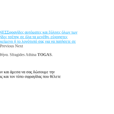
φραγίδες αυτόματες και ξύλινες όλων των
ς τσέπης σε όλα τα μεγέθη, εύχρηστες
ενο ή το λογότυπό σας για να πατήσετε σε
Previous Next
θήνα. Sfragides Athina
TOGAS
.
ων και άμεσα να σας δώσουμε την
 και τον τύπο σφραγίδας που θέλετε