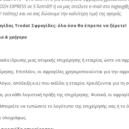
EXPRESS σε 5΄ λεπτά!!! ή να μας στείλετε e-mail στο togasg@g
/ τσέπης) και να σας δώσουμε την καλύτερη τιμή της αγοράς.
γίδας Trodat Σφραγίδες: όλα όσα θα έπρεπε να ξέρετε!
λα & γρήγορα
ρήγορα και οικονομικά φτιάξτε τη δική σας σφραγίδα • μέσα απ
ασία ίδρυσης μιας ατομικής επιχείρησης ή εταιρίας ώστε να σ
χείρησης. Επιπλέον, οι σφραγίδες χρησιμοποιούνται για την σφρ
γιο, απόδειξη κ.α.) που εκδίδει η εταιρία. Χρειάζονται για τη 
α, για κάθε λογιστική πράξη της επιχείρησης. Φυσικά, οι σφραγ
 Μπορείτε να τυπώσετε το λογότυπο της επιχείρησής σας ή το 
τε ολογράφως.