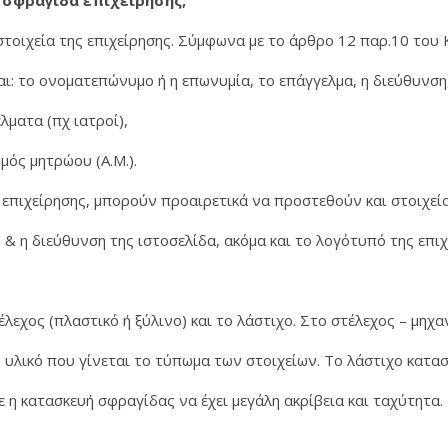
 σφραγίδα επιχείρησης;
τοιχεία της επιχείρησης. Σύμφωνα με το άρθρο 12 παρ.10 του
αι: το ονοματεπώνυμο ή η επωνυμία, το επάγγελμα, η διεύθυνση
έλματα (πχ ιατροί),
μός μητρώου (Α.Μ.).
 επιχείρησης, μπορούν προαιρετικά να προστεθούν και στοιχεί
 & η διεύθυνση της ιστοσελίδα, ακόμα και το λογότυπό της επιχ
λεχος (πλαστικό ή ξύλινο) και το λάστιχο. Στο στέλεχος – μηχα
ο υλικό που γίνεται το τύπωμα των στοιχείων. Το λάστιχο κατα
ε η κατασκευή σφραγίδας να έχει μεγάλη ακρίβεια και ταχύτητα.