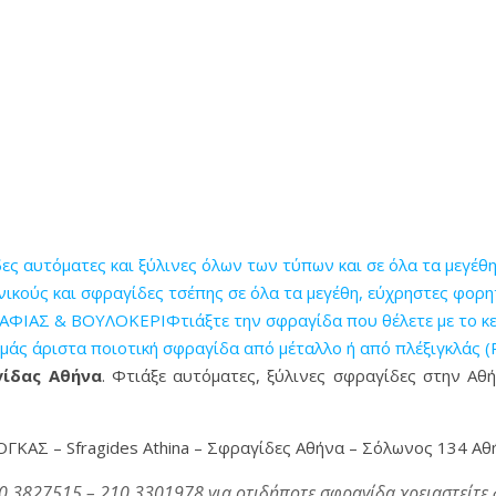
αυτόματες και ξύλινες όλων των τύπων και σε όλα τα μεγέθ
ούς και σφραγίδες τσέπης σε όλα τα μεγέθη, εύχρηστες φορητ
ΙΑΣ & ΒΟΥΛΟΚΕΡΙΦτιάξτε την σφραγίδα που θέλετε με το κείμ
εμάς άριστα ποιοτική σφραγίδα από μέταλλο ή από πλέξιγκλάς (
ίδας Αθήνα
. Φτιάξε αυτόματες, ξύλινες σφραγίδες στην Αθ
ΟΓΚΑΣ – Sfragides Athina – Σφραγίδες Αθήνα – Σόλωνος 134 Αθ
0 3827515 – 210 3301978 για οτιδήποτε σφραγίδα χρειαστείτε