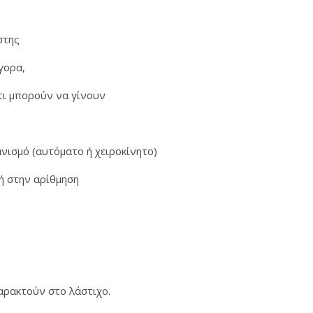
ήστης
ήγορα,
τι μπορούν να γίνουν
νισμό (αυτόματο ή χειροκίνητο)
γή στην αρίθμηση
χαρακτούν στο λάστιχο.