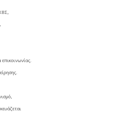
 ΚΒΣ,
,
α επικοινωνίας.
είρησης.
νισμό,
σκευάζεται