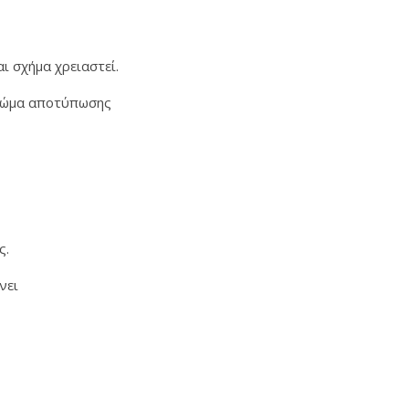
ι σχήμα χρειαστεί.
 χρώμα αποτύπωσης
ς.
ώνει