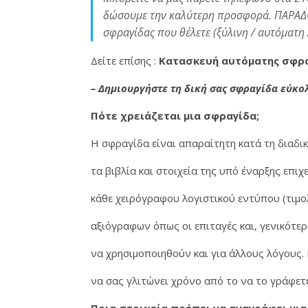
δώσουμε την καλύτερη προσφορά. ΠΑΡΑΔΟΣΗ 
σφραγίδας που θέλετε (ξύλινη / αυτόματη 
Δείτε επίσης :
Κατασκευή αυτόματης σφρα
– Δημιουργήστε τη δική σας σφραγίδα εύκο
Πότε χρειάζεται μια σφραγίδα;
Σφραγίδες στο κέντρο της Αθήνας σε 5' λεπτά • Τώρα εύκολα γ
H σφραγίδα είναι απαραίτητη κατά τη διαδικ
τα βιβλία και στοιχεία της υπό έναρξης επι
κάθε χειρόγραφου λογιστικού εντύπου (τιμολό
αξιόγραφων όπως οι επιταγές και, γενικότερ
να χρησιμοποιηθούν και για άλλους λόγους.
να σας γλιτώνει χρόνο από το να το γράφε