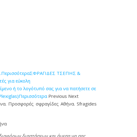
η.Περισσότερα
ΣΦΡΑΓΙΔΕΣ ΤΣΕΠΗΣ &
ές για εύκολη
ενο ή το λογότυπό σας για να πατήσετε σε
Plexiglas)Περισσότερα
Previous Next
ήνα. Προσφορές σφραγίδες Αθήνα. Sfragides
ήνα
 διαφόρων διαστάσεων και άμεσα να σας