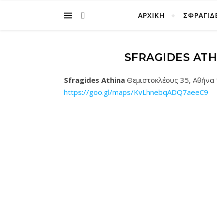
ΑΡΧΙΚΉ
ΣΦΡΑΓΙΔ
SFRAGIDES ATH
Sfragides Athina
Θεμιστοκλέους 35, Αθήνα
https://goo.gl/maps/KvLhnebqADQ7aeeC9