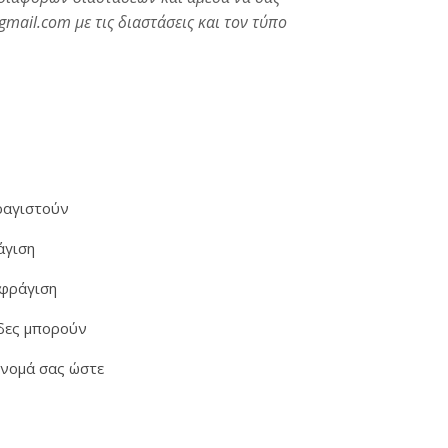
mail.com με τις διαστάσεις και τον τύπο
ό μια μεγάλη ποικιλία σφραγίδων στο "Sfragides Athina TOGAS"
φραγιστούν
άγιση
σφράγιση
ίδες μπορούν
όνομά σας ώστε