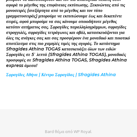
αφορά το μέγεθος της επιφάνειας εκτύπωσης. Ξεκινώντας από τις
μονοσειρές (ανεξάρτητα από το μέγεθος και τον τύπο
γραμματοσειράς) μπορούμε να εκτυπώσουμε έως και δεκαπέντε
σειρές, αφού μπορούμε να σας κάνουμε οποιοδήποτε μέγεθος
κατόπιν αιτήματος σας. Σφραγίδες παραλληλογράμμων, σφραγίδες
στρογγυλές, σφραγίδες τετράγωνες και οβάλ, κατασκευάζονται για
όλες τις ανάγκες σας και σας προσφέρουν ένα μοναδικό και ποιοτικό
αποτέλεσμα στις πιο χαμηλές τιμές της αγοράς. Το κατάστημα
Sfragides Athina TOGAS κατασκευάζει όλων των ειδών
Σφραγίδες σε 5΄ λεπτά (Sfragides Athina TOGAS), μοναδικές
προσφορές σε Sfragides Athina TOGAS, Sfragides Athina
express άμεσα!
Σφραγίδες Αθήνα | Κέντρο Σφραγίδας | Sfragides Athina
Bard θέμα από
WP Royal
.