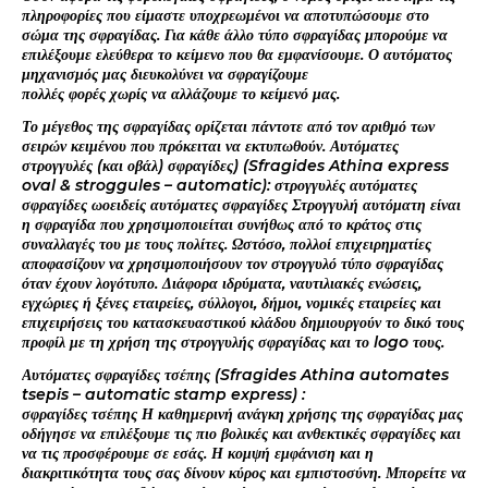
πληροφορίες που είμαστε υποχρεωμένοι να αποτυπώσουμε στο
σώμα της σφραγίδας. Για κάθε άλλο τύπο σφραγίδας μπορούμε να
επιλέξουμε ελεύθερα το κείμενο που θα εμφανίσουμε. Ο αυτόματος
μηχανισμός μας διευκολύνει να σφραγίζουμε
πολλές φορές χωρίς να αλλάζουμε το κείμενό μας.
Το μέγεθος της σφραγίδας ορίζεται πάντοτε από τον αριθμό των
σειρών κειμένου που πρόκειται να εκτυπωθούν. Αυτόματες
στρογγυλές (και οβάλ) σφραγίδες) (Sfragides Athina express
oval & stroggules – automatic): στρογγυλές αυτόματες
σφραγίδες ωοειδείς αυτόματες σφραγίδες Στρογγυλή αυτόματη είναι
η σφραγίδα που χρησιμοποιείται συνήθως από το κράτος στις
συναλλαγές του με τους πολίτες. Ωστόσο, πολλοί επιχειρηματίες
αποφασίζουν να χρησιμοποιήσουν τον στρογγυλό τύπο σφραγίδας
όταν έχουν λογότυπο. Διάφορα ιδρύματα, ναυτιλιακές ενώσεις,
εγχώριες ή ξένες εταιρείες, σύλλογοι, δήμοι, νομικές εταιρείες και
επιχειρήσεις του κατασκευαστικού κλάδου δημιουργούν το δικό τους
προφίλ με τη χρήση της στρογγυλής σφραγίδας και το logo τους.
Αυτόματες σφραγίδες τσέπης (Sfragides Athina automates
tsepis – automatic stamp express) :
σφραγίδες τσέπης Η καθημερινή ανάγκη χρήσης της σφραγίδας μας
οδήγησε να επιλέξουμε τις πιο βολικές και ανθεκτικές σφραγίδες και
να τις προσφέρουμε σε εσάς. Η κομψή εμφάνιση και η
διακριτικότητα τους σας δίνουν κύρος και εμπιστοσύνη. Μπορείτε να