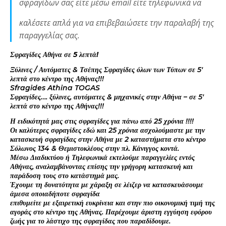
σφραγίδων σας είτε μέσω email είτε τηλεφωνικά να
καλέσετε απλά για να επιβεβαιώσετε την παραλαβή της
παραγγελίας σας.
Σφραγίδες Αθήνα σε 5 λεπτά!
Ξύλινες / Αυτόματες & Τσέπης Σφραγίδες όλων των Τύπων σε 5′
λεπτά στο κέντρο της Αθήνας!!!
Sfragides Athina TOGAS
Σφραγίδες…. ξύλινες, αυτόματες & μηχανικές στην Αθήνα – σε 5′
λεπτά στο κέντρο της Αθήνας!!!
Η ειδικότητά μας στις σφραγίδες για πάνω από 25 χρόνια !!!!
Οι καλύτερες σφραγίδες εδώ και 25 χρόνια ασχολούμαστε με την
κατασκευή σφραγίδας στην Αθήνα με 2 καταστήματα στο κέντρο
Σόλωνος 134 & Θεμιστοκλέους στην πλ. Κάνιγγος κοντά.
Μέσω Διαδικτύου ή Τηλεφωνικά εκτελούμε παραγγελίες εντός
Αθήνας, αναλαμβάνοντας επίσης την γρήγορη κατασκευή και
παράδοση τους στο κατάστημά μας.
Έχουμε τη δυνατότητα με χάραξη σε λέιζερ να κατασκευάσουμε
άμεσα οποιαδήποτε σφραγίδα
επιθυμείτε με εξαιρετική ευκρίνεια και στην πιο οικονομική τιμή της
αγοράς στο κέντρο της Αθήνας. Παρέχουμε άριστη εγγύηση εφόρου
ζωής για το λάστιχο της σφραγίδας που παραδίδουμε.