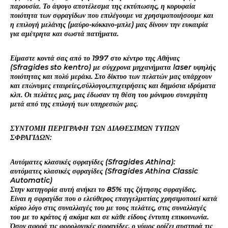
παρουσία. Το άψογο αποτέλεσμα της εκτύπωσης, η κορυφαία
ποιότητα των σφραγίδων που επιλέγουμε να χρησιμοποιήσουμε και
η επιλογή μελάνης (μαύρο-κόκκινο-μπλε) μας δίνουν την ευκαιρία
για αμέτρητα και σωστά πατήματα.
Είμαστε κοντά σας από το 1997 στο κέντρο της Αθήνας
(Sfragides sto kentro) με σύγχρονα μηχανήματα laser υψηλής
ποιότητας και πολύ μεράκι. Στο δίκτυο των πελατών μας υπάρχουν
και επώνυμες εταιρείες,σύλλογοι,επιχειρήσεις και δημόσια ιδρύματα
κλπ. Οι πελάτες μας, μας έδωσαν τη θέση του μόνιμου συνεργάτη
μετά από της επιλογή των υπηρεσιών μας.
ΣΥΝΤΟΜΗ ΠΕΡΙΓΡΑΦΗ ΤΩΝ ΔΙΑΘΕΣΙΜΩΝ ΤΥΠΩΝ
ΣΦΡΑΓΙΔΩΝ:
Αυτόματες κλασικές σφραγίδες (Sfragides Athina):
αυτόματες κλασικές σφραγίδες (Sfragides Athina Classic
Automatic)
Στην κατηγορία αυτή ανήκει το 85% της ζήτησης σφραγίδας.
Είναι η σφραγίδα που ο ελεύθερος επαγγελματίας χρησιμοποιεί κατά
κύριο λόγο στις συναλλαγές του με τους πελάτες, στις συναλλαγές
του με το κράτος ή ακόμα και σε κάθε είδους έντυπη επικοινωνία.
Όσον αφορά τις φορολογικές σφραγίδες, ο νόμος ορίζει αυστηρά τις