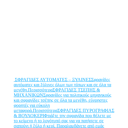
ΣΦΡΑΓΙΔΕΣ ΑΥΤΟΜΑΤΕΣ – ΞΥΛΙΝΕΣΣφραγίδες
αυτόματες και ξύλινες όλων των τύπων και σε όλα τα
μεγέθη.Περισσότερα
ΣΦΡΑΓΙΔΕΣ ΤΣΕΠΗΣ &
ΜΗΧΑΝΙΚΩΝΣφραγίδες για πολιτικούς μηχανικούς
και σφραγίδες τσέπης σε όλα τα μεγέθη, εύχρηστες
φορητές για εύκολη
μεταφορά.Περισσότερα
ΣΦΡΑΓΙΔΕΣ ΠΥΡΟΓΡΑΦΙΑΣ
& ΒΟΥΛΟΚΕΡΙΦτιάξτε την σφραγίδα που θέλετε με
το κείμενο ή το λογότυπό σας για να πατήσετε σε
σαπούνι ή ξύλο ή κερί. Παραλαμβάνετε από εμάς