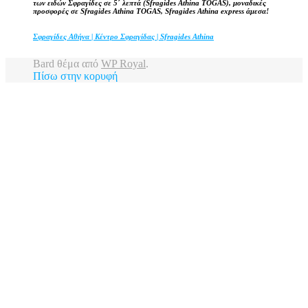
των ειδών Σφραγίδες σε 5΄ λεπτά (Sfragides Athina TOGAS), μοναδικές
προσφορές σε Sfragides Athina TOGAS, Sfragides Athina express άμεσα!
Σφραγίδες Αθήνα | Κέντρο Σφραγίδας | Sfragides Athina
Bard θέμα από
WP Royal
.
Πίσω στην κορυφή