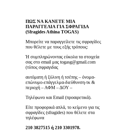
ΠΩΣ ΝΑ ΚΑΝΕΤΕ ΜΙΑ
ΠΑΡΑΓΓΕΛΙΑ ΓΙΑ ΣΦΡΑΓΙΔΑ
(Sfragides Athina TOGAS)
Μπορείτε να παραγγείλετε τις σφραγίδες
που θέλετε με τους εξής τρόπους:
Ή συμπληρώνοντας εύκολα τα στοιχεία
σας στο email μας togasg@gmail.com
(τύπος σφραγιδας
αυτόματη ή ξύλινη ή τσέπης – όνομα-
επώνυμο-επάγγελμα-διεύθυνση-τκ &
περιοχή – ΑΦΜ – ΔΟΥ –
Τηλέφωνο και Email (προαιρετικά).
Είτε προφορικά απλά, το κείμενο για τις
σφραγίδες (sfragides) που θέλετε στα
τηλέφωνα
210 3827515 ή 210 3301978.