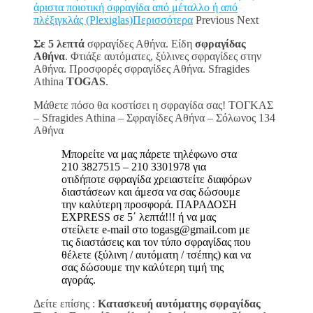
άριστα ποιοτική σφραγίδα από μέταλλο ή από
πλέξιγκλάς (Plexiglas)Περισσότερα
Previous Next
Σε 5 λεπτά
σφραγίδες Αθήνα. Είδη
σφραγίδας
Αθήνα
. Φτιάξε αυτόματες, ξύλινες σφραγίδες στην
Αθήνα. Προσφορές σφραγίδες Αθήνα. Sfragides
Athina
TOGAS
.
Μάθετε πόσο θα κοστίσει η σφραγίδα σας! ΤΟΓΚΑΣ
– Sfragides Athina – Σφραγίδες Αθήνα – Σόλωνος 134
Αθήνα
Μπορείτε να μας πάρετε τηλέφωνο στα
210 3827515 – 210 3301978 για
οτιδήποτε σφραγίδα χρειαστείτε διαφόρων
διαστάσεων και άμεσα να σας δώσουμε
την καλύτερη προσφορά. ΠΑΡΑΔΟΣΗ
EXPRESS σε 5΄ λεπτά!!! ή να μας
στείλετε e-mail στο togasg@gmail.com με
τις διαστάσεις και τον τύπο σφραγίδας που
θέλετε (ξύλινη / αυτόματη / τσέπης) και να
σας δώσουμε την καλύτερη τιμή της
αγοράς.
Δείτε επίσης :
Κατασκευή αυτόματης σφραγίδας