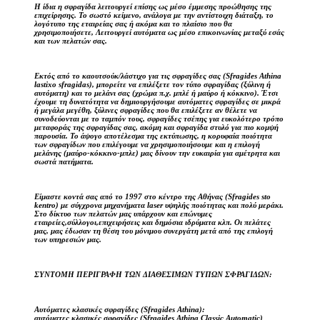
Η ίδια η σφραγίδα λειτουργεί επίσης ως μέσο έμμεσης προώθησης της
επιχείρησης. Το σωστό κείμενο, ανάλογα με την αντίστοιχη διάταξη, το
λογότυπο της εταιρείας σας ή ακόμα και το πλαίσιο που θα
χρησιμοποιήσετε, Λειτουργεί αυτόματα ως μέσο επικοινωνίας μεταξύ εσάς
και των πελατών σας.
Εκτός από το καουτσούκ/λάστιχο για τις σφραγίδες σας (Sfragides Athina
lastixo sfragidas), μπορείτε να επιλέξετε τον τύπο σφραγίδας (ξύλινη ή
αυτόματη) και το μελάνι σας (χρώμα π.χ. μπλέ ή μαύρο ή κόκκινο). Έτσι
έχουμε τη δυνατότητα να δημιουργήσουμε αυτόματες σφραγίδες σε μικρά
ή μεγάλα μεγέθη, ξύλινες σφραγίδες που θα επιλέξετε αν θέλετε να
συνοδεύονται με το ταμπόν τους, σφραγίδες τσέπης για ευκολότερο τρόπο
μεταφοράς της σφραγίδας σας, ακόμη και σφραγίδα στυλό για πιο κομψή
παρουσία. Το άψογο αποτέλεσμα της εκτύπωσης, η κορυφαία ποιότητα
των σφραγίδων που επιλέγουμε να χρησιμοποιήσουμε και η επιλογή
μελάνης (μαύρο-κόκκινο-μπλε) μας δίνουν την ευκαιρία για αμέτρητα και
σωστά πατήματα.
Είμαστε κοντά σας από το 1997 στο κέντρο της Αθήνας (Sfragides sto
kentro) με σύγχρονα μηχανήματα laser υψηλής ποιότητας και πολύ μεράκι.
Στο δίκτυο των πελατών μας υπάρχουν και επώνυμες
εταιρείες,σύλλογοι,επιχειρήσεις και δημόσια ιδρύματα κλπ. Οι πελάτες
μας, μας έδωσαν τη θέση του μόνιμου συνεργάτη μετά από της επιλογή
των υπηρεσιών μας.
ΣΥΝΤΟΜΗ ΠΕΡΙΓΡΑΦΗ ΤΩΝ ΔΙΑΘΕΣΙΜΩΝ ΤΥΠΩΝ ΣΦΡΑΓΙΔΩΝ:
Αυτόματες κλασικές σφραγίδες (Sfragides Athina):
αυτόματες κλασικές σφραγίδες (Sfragides Athina Classic Automatic)