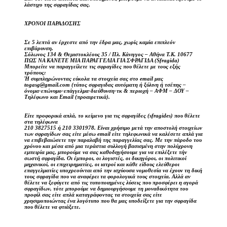
λάστιχο της σφραγίδας σας.
ΧΡΟΝΟΙ ΠΑΡΑΔΟΣΗΣ
Σε 5 λεπτά αν έρχεστε από την έδρα μας, χωρίς καμία επιπλεόν
επιβάρυνση.
Σόλωνος 134 & Θεμιστοκλέους 35 / Πλ. Κάνιγγος – Αθήνα Τ.Κ. 10677
ΠΩΣ ΝΑ ΚΑΝΕΤΕ ΜΙΑ ΠΑΡΑΓΓΕΛΙΑ ΓΙΑ ΣΦΡΑΓΙΔΑ (Sfragida)
Μπορείτε να παραγγείλετε τις σφραγίδες που θέλετε με τους εξής
τρόπους:
Ή συμπληρώνοντας εύκολα τα στοιχεία σας στο email μας
togasg@gmail.com (τύπος σφραγιδας αυτόματη ή ξύλινη ή τσέπης –
όνομα-επώνυμο-επάγγελμα-διεύθυνση-τκ & περιοχή – ΑΦΜ – ΔΟΥ –
Τηλέφωνο και Email (προαιρετικά).
Είτε προφορικά απλά, το κείμενο για τις σφραγίδες (sfragides) που θέλετε
στα τηλέφωνα
210 3827515 ή 210 3301978. Είναι χρήσιμο μετά την αποστολή στοιχείων
των σφραγίδων σας είτε μέσω email είτε τηλεφωνικά να καλέσετε απλά για
να επιβεβαιώσετε την παραλαβή της παραγγελίας σας. Με την πάροδο του
χρόνου και μέσα από μια τεράστια συλλογή βασισμένη στην πολύχρονη
εμπειρία μας, μπορούμε να σας καθοδηγήσουμε για να επιλέξετε τήν
σωστή σφραγίδα. Οι έμποροι, οι λογιστές, οι δικηγόροι, οι πολιτικοί
μηχανικοί, οι επιχειρηματίες, οι ιατροί και κάθε είδους ελεύθεροι
επαγγελματίες υποχρεούνται από την ισχύουσα νομοθεσία να έχουν τη δική
τους σφραγίδα που να αναφέρει τα φορολογικά τους στοιχεία. Αλλά αν
θέλετε να ξεφύγετε από τις τυποποιημένες λύσεις που προσφέρει η αγορά
σφραγίδων, τότε μπορούμε να δημιουργήσουμε τη μοναδικότητα του
προφίλ σας είτε απλά καταγράφοντας τα στοιχεία σας είτε
χρησιμοποιώντας ένα λογότυπο που θα μας υποδείξετε για την σφραγίδα
που θέλετε να φτιάξετε.