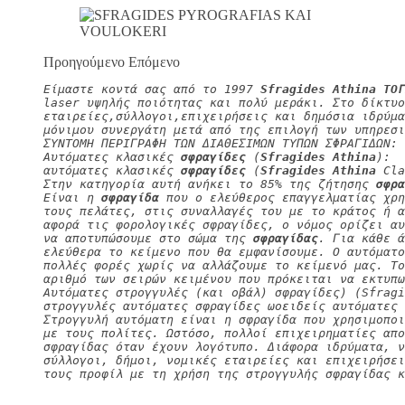
Προηγούμενο Επόμενο
Είμαστε κοντά σας από το 1997 
Sfragides Athina ΤΟΓ
laser υψηλής ποιότητας και πολύ μεράκι. Στο δίκτυο
εταιρείες,σύλλογοι,επιχειρήσεις και δημόσια ιδρύμα
μόνιμου συνεργάτη μετά από της επιλογή των υπηρεσι
ΣΥΝΤΟΜΗ ΠΕΡΙΓΡΑΦΗ ΤΩΝ ΔΙΑΘΕΣΙΜΩΝ ΤΥΠΩΝ ΣΦΡΑΓΙΔΩΝ:
Αυτόματες κλασικές 
σφραγίδες
 (
Sfragides Athina
):
αυτόματες κλασικές 
σφραγίδες
 (
Sfragides Athina
 Cla
Στην κατηγορία αυτή ανήκει το 85% της ζήτησης 
σφρα
Είναι η 
σφραγίδα
 που ο ελεύθερος επαγγελματίας χρη
τους πελάτες, στις συναλλαγές του με το κράτος ή α
αφορά τις φορολογικές σφραγίδες, ο νόμος ορίζει αυ
να αποτυπώσουμε στο σώμα της 
σφραγίδας
. Για κάθε ά
ελεύθερα το κείμενο που θα εμφανίσουμε. Ο αυτόματο
πολλές φορές χωρίς να αλλάζουμε το κείμενό μας. Τ
αριθμό των σειρών κειμένου που πρόκειται να εκτυπω
Αυτόματες στρογγυλές (και οβάλ) σφραγίδες) (Sfragi
στρογγυλές αυτόματες σφραγίδες ωοειδείς αυτόματες 
Στρογγυλή αυτόματη είναι η σφραγίδα που χρησιμοπο
με τους πολίτες. Ωστόσο, πολλοί επιχειρηματίες απο
σφραγίδας όταν έχουν λογότυπο. Διάφορα ιδρύματα, 
σύλλογοι, δήμοι, νομικές εταιρείες και επιχειρήσει
τους προφίλ με τη χρήση της στρογγυλής σφραγίδας κ