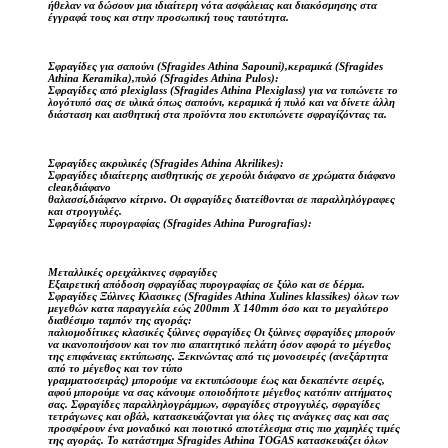
ήθελαν να δώσουν μια ιδιαίτερη νότα ασφάλειας και διακόσμησης στα
έγγραφά τους και στην προσωπική τους ταυτότητα.
Σφραγίδες για σαπούνι (Sfragides Athina Sapouni),κεραμικά (Sfragides
Athina Keramika),πυλό (Sfragides Athina Pulos):
Σφραγίδες από plexiglass (Sfragides Athina Plexiglass) για να τυπώνετε το
λογότυπό σας σε υλικά όπως σαπούνι, κεραμικά ή πυλό και να δίνετε άλλη
διάσταση και αισθητική στα προϊόντα που εκτυπώνετε σφραγίζόντας τα.
Σφραγίδες ακρυλικές (Sfragides Athina Akrilikes):
Σφραγίδες ιδιαίτερης αισθητικής σε χερούλι διάφανο σε χρώματα διάφανο
clear,διάφανο
θαλασσί,διάφανο κίτρινο. Οι σφραγίδες διατείθονται σε παραλληλόγραφες
και στρογγυλές.
Σφραγίδες πυρογραφίας (Sfragides Athina Purografias):
Μεταλλικές ορειχάλκινες σφραγίδες
Εξαιρετική απόδοση σφραγίδας πυρογραφίας σε ξύλο και σε δέρμα.
Σφραγίδες Ξύλινες Κλασικες (Sfragides Athina Xulines klassikes) όλων των
μεγεθών κατα παραγγελία εώς 200mm X 140mm όσο και το μεγαλύτερο
διαθέσιμο ταμπόν της αγοράς:
παλιομοδίτικες κλασικές ξύλινες σφραγίδες Οι ξύλινες σφραγίδες μπορούν
να ικανοποιήσουν και τον πιο απαιτητικό πελάτη όσον αφορά το μέγεθος
της επιφάνειας εκτύπωσης. Ξεκινώντας από τις μονοσειρές (ανεξάρτητα
από το μέγεθος και τον τύπο
γραμματοσειράς) μπορούμε να εκτυπώσουμε έως και δεκαπέντε σειρές,
αφού μπορούμε να σας κάνουμε οποιοδήποτε μέγεθος κατόπιν αιτήματος
σας. Σφραγίδες παραλληλογράμμων, σφραγίδες στρογγυλές, σφραγίδες
τετράγωνες και οβάλ, κατασκευάζονται για όλες τις ανάγκες σας και σας
προσφέρουν ένα μοναδικό και ποιοτικό αποτέλεσμα στις πιο χαμηλές τιμές
της αγοράς. Το κατάστημα Sfragides Athina TOGAS κατασκευάζει όλων