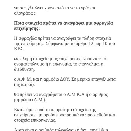
να σας γλιτώνει χρόνο από το να το γράφετε
ολογράφως.
Ποια στοιχεία πρέπει να αναγράφει μια σφραγίδα
επιχείρησης;
Η σφραγίδα πρέπει να αναγράφει τα πλήρη στοιχεία
της επιχείρησης. Σύμφωνα με το άρθρο 12 παρ.10 του
ΚΒΣ,
ως πλήρη στοιχεία μιας επιχείρησης νοούνται: το
ονοματεπώνυμο ή η επωνυμία, το επάγγελμα, η
διεύθυνση,
ο Α.Φ.Μ. και η αρμόδια ΔΟΥ. Σε μερικά επαγγέλματα
(πχ ιατροί),
θα πρέπει να αναγράφεται ο Α.Μ.Κ.Α ή ο αριθμός
μητρώου (Α.Μ.).
Εκτός όμως από τα απαραίτητα στοιχεία της
επιχείρησης, μπορούν προαιρετικά να προστεθούν και
στοιχεία επικοινωνίας.
Αυτά είναι ο αριθμός τηλεφώνου ή fax, email & η