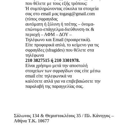
που θέλετε με τους εξής τρόπους:
Ή συμπληρώνοντας εύκολα τα στοιχεία
σας στο email μας togasg@gmail.com
(τύπος σφραγιδας
αυτόματη ή ξύλινη ή τσέπης – όνομα-
επώνυμο-επάγγελμα-διεύθυνση-τκ &
περιοχή – ΑΦΜ – ΔΟΥ –
Τηλέφωνο και Email (προαιρετικά).
Είτε προφορικά απλά, το κείμενο για τις
σφραγίδες (sfragides) που θέλετε στα
τηλέφωνα
210 3827515 ή 210 3301978.
Είναι χρήσιμο μετά την αποστολή
στοιχείων των σφραγίδων σας είτε μέσω
email είτε τηλεφωνικά να
καλέσετε απλά για να επιβεβαιώσετε την
παραλαβή της παραγγελίας σας.
Σόλωνος 134 & Θεμιστοκλέους 35 / Πλ. Κάνιγγος –
Αθήνα Τ.Κ. 10677