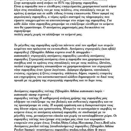
Στην κατηγορία αυτή ανήκει το 85% της ζήτησης σφραγίδας.
Είναι η σφραγίδα που ο ελεύθερος επαγγελματίας χρησιμοποιεί κατά κύριο
λόγο στις συναλλαγές του με τους πελάτες, στις συναλλαγές του με το
κράτος ή ακόμα και σε κάθε είδους έντυπη επικοινωνία. Όσον αφορά τις
φορολογικές σφραγίδες, ο νόμος ορίζει αυστηρά τις πληροφορίες που
είμαστε υποχρεωμένοι να αποτυπώσουμε στο σώμα της σφραγίδας. Για
κάθε άλλο τύπο σφραγίδας μπορούμε να επιλέξουμε ελεύθερα το κείμενο
που θα εμφανίσουμε. Ο αυτόματος μηχανισμός μας διευκολύνει να
σφραγίζουμε
πολλές φορές χωρίς να αλλάζουμε το κείμενό μας.
Το μέγεθος της σφραγίδας ορίζεται πάντοτε από τον αριθμό των σειρών
κειμένου που πρόκειται να εκτυπωθούν. Αυτόματες στρογγυλές (και οβάλ)
σφραγίδες) (Sfragides Athina express oval & stroggules –
automatic): στρογγυλές αυτόματες σφραγίδες ωοειδείς αυτόματες
σφραγίδες Στρογγυλή αυτόματη είναι η σφραγίδα που χρησιμοποιείται
συνήθως από το κράτος στις συναλλαγές του με τους πολίτες. Ωστόσο,
πολλοί επιχειρηματίες αποφασίζουν να χρησιμοποιήσουν τον στρογγυλό
τύπο σφραγίδας όταν έχουν λογότυπο. Διάφορα ιδρύματα, ναυτιλιακές
ενώσεις, εγχώριες ή ξένες εταιρείες, σύλλογοι, δήμοι, νομικές εταιρείες
και επιχειρήσεις του κατασκευαστικού κλάδου δημιουργούν το δικό τους
προφίλ με τη χρήση της στρογγυλής σφραγίδας και το logo τους.
Αυτόματες σφραγίδες τσέπης (Sfragides Athina automates tsepis –
automatic stamp express) :
σφραγίδες τσέπης Η καθημερινή ανάγκη χρήσης της σφραγίδας μας
οδήγησε να επιλέξουμε τις πιο βολικές και ανθεκτικές σφραγίδες και να
τις προσφέρουμε σε εσάς. Η κομψή εμφάνιση και η διακριτικότητα τους
σας δίνουν κύρος και εμπιστοσύνη. Μπορείτε να καταγράψετε ακριβώς το
κείμενο όπως σε αυτόματη κλασική σφραγίδα, σε συνδυασμό με το
μέγεθός τους, μεταφέρονται εύκολα και χωρίς να καταλαμβάνουν χώρο. Οι
σφραγίδες τσέπης που έχουμε στη γκάμα μας είναι των κορυφαίων
εταιρειών στο χώρο όπως Trodat,Shiny,Colop,Maxstamp,Traxx,Redi κλπ.
Αυτόματες pocket τσέπης (αναδιπλούμενες) σφραγίδες (Sfragides Athina
Pocket Stamp): πτυσσόμενες σφραγίδες trodat,colop,shiny & traxx