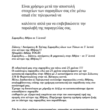
Είναι χρήσιμο μετά την αποστολή
στοιχείων των σφραγίδων σας είτε μέσω
email είτε τηλεφωνικά να
καλέσετε απλά για να επιβεβαιώσετε την
παραλαβή της παραγγελίας σας.
Σφραγίδες Αθήνα σε 5 λεπτά!
Ξύλινες / Αυτόματες & Τσέπης Σφραγίδες όλων των Τύπων σε 5′ λεπτά
στο κέντρο της Αθήνας!!!
Sfragides Athina TOGAS
Σφραγίδες…. ξύλινες, αυτόματες & μηχανικές στην Αθήνα – σε 5′ λεπτά
στο κέντρο της Αθήνας!!!
Η ειδικότητά μας στις σφραγίδες για πάνω από 25 χρόνια !!!!
Οι καλύτερες σφραγίδες εδώ και 25 χρόνια ασχολούμαστε με την
κατασκευή σφραγίδας στην Αθήνα με 2 καταστήματα στο κέντρο Σόλωνος
134 & Θεμιστοκλέους στην πλ. Κάνιγγος κοντά.
Μέσω Διαδικτύου ή Τηλεφωνικά εκτελούμε παραγγελίες εντός Αθήνας,
αναλαμβάνοντας επίσης την γρήγορη κατασκευή και παράδοση τους στο
κατάστημά μας.
Έχουμε τη δυνατότητα με χάραξη σε λέιζερ να κατασκευάσουμε άμεσα
οποιαδήποτε σφραγίδα
επιθυμείτε με εξαιρετική ευκρίνεια και στην πιο οικονομική τιμή της
αγοράς στο κέντρο της Αθήνας. Παρέχουμε άριστη εγγύηση εφόρου ζωής
για το λάστιχο της σφραγίδας που παραδίδουμε.
Εάν δεν είστε απόλυτα ικανοποιημένοι, μπορούμε να αντικαταστήσουμε το