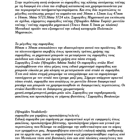
Στην περίπτωση αυτή ανήκουν οι σφραγίδες της κλάσης αυτόματης τσέπης
με τη διαφορά ότι είναι πιο στιβαρή κατασκευή και χρησιμοποιούνται για
πιο περιορισμένα πατήματα/πρεσαρίσματα. Και στις δύο περιπτώσεις το
μέγεθος εκτύπωσης μπορεί να κυμαίνεται από 36mm x 12mm έως 47mm
x 16mm. Shiny S723,Shiny S724 κλπ. Σφραγίδες Μηχανικού για εκτύπωση
σε σχέδια, εύχρηστες σφραγίδες τσέπης (Sfragides Athina Tsepis): μοντέλο
τσέπης / τσέπης σφραγίδα μηχανικού (Traxx 8mm X 3mm με πλαίσιο)
Μοναδικό προϊόν που εξυπηρετεί την ειδική κατηγορία Πολιτικών
Μηχανικών.
Το μέγεθος της σφραγίδας
80mm x 30mm αποκαλύπτει την ιδιαιτερότητα αυτού του προϊόντος. Με
τα πλεονεκτήματα ακριβώς όπως πρακτικός τρόπος χρήσης της
σφραγίδας, οι μηχανικοί μπορούν να μεταφέρουν τις σφραγίδες τους
ακίνδυνα και εύκολα για άμεση χρήση ανα πάσα στιγμή.
Σφραγίδες Στυλο (Sfragides Athina Stulo) Οι σφραγίδες στύλο Heri
περιλαμβάνουν στο πίσω μέρος τους ειδικό μηχανισμό σφραγίδας και
μπορούν εύκολα με μία κίνηση να μετατραπούν από στυλό σε σφραγίδα.
Έτσι ανά πάσα στιγμή μπορούμε να υπογράψουμε και να σφραγίσουμε
ταυτόχρονα με τον στυλό που έχουμε μαζί μας. Σήμερα υπάρχουν αρκετοί
τύποι στυλό, σφραγίδα που αναλόγως το μοντέλο δίνουν διαφορετικό
prestige και μπορούν να χρησιμοποιηθούν σε διαφορετικές περιπτώσεις. Οι
στυλοί διατίθενται σε διάφορους χρωματισμούς
χρυσό,ασημί,μπορντό,μαύρο,μπλε κλπ. Σφραγίδες για ταχυδρομικούς
φακέλους και προσκλήσεις σε γάμους-βαπτίσεις / Σφραγίδες Βουλοκέρι
(Sfragides Voulokeri):
σφραγίδα για γαμήλιες προσκλήσεις/τελετές
Ειδική σφραγίδα για σφράγιση με σφραγιστικό κερί σε εφαρμογές όπως
φακέλους, προσκλητήρια βάπτισης, προσκλητήρια γάμου και γενικά για
περιπτώσεις που θέλουμε να αυξήσουμε την αυθεντικότητα και το κύρος
των γραμμάτων μας. Αναμφισβήτητα αποτελεί επιλογή υψηλής αισθητικής
για τα αρχεία σας, αφού το σφραγιστικό κερί χρησιμοποιήθηκε ευρέως από
τον Μεσαίωνα τόσο από βασιλικές όσο και από πλούσιες οικογένειες που