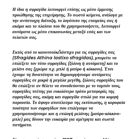
Η ίδια η σφραγίδα λειτουργεί επίσης ως μέσο έμμεσης
προώθησης της επιχείρησης. Το σωστό κείμενο, ανάλογα με
την αντίστοιχη διάταξη, το λογότυπο της εταιρείας σας ή
ακόμα και το πλαίσιο που θα χρησιμοποιήσετε, Λειτουργεί
αυτόματα ως μέσο επικοινωνίας μεταξύ εσάς και των
πελατών σας.
Εκτός από το καουτσούκ/λάστιχο για τις σφραγίδες σας
(Sfragides Athina lastixo sfragidas), μπορείτε να
επιλέξετε τον τύπο σφραγίδας (ξύλινη ή αυτόματη) και το
μελάνι σας (χρώμα π.χ. μπλέ ή μαύρο ή κόκκινο). Έτσι
έχουμε τη δυνατότητα να δημιουργήσουμε αυτόματες
σφραγίδες σε μικρά ή μεγάλα μεγέθη, ξύλινες σφραγίδες που
θα επιλέξετε αν θέλετε να συνοδεύονται με το ταμπόν τους,
σφραγίδες τσέπης για ευκολότερο τρόπο μεταφοράς της
σφραγίδας σας, ακόμη και σφραγίδα στυλό για πιο κομψή
παρουσία. Το άψογο αποτέλεσμα της εκτύπωσης, η κορυφαία
ποιότητα των σφραγίδων που επιλέγουμε να
χρησιμοποιήσουμε και η επιλογή μελάνης (μαύρο-κόκκινο-
μπλε) μας δίνουν την ευκαιρία για αμέτρητα και σωστά
πατήματα.