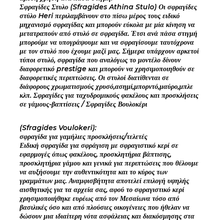
Σφραγίδες Στυλο (Sfragides Athina Stulo) Οι σφραγίδες
στύλο Heri περιλαμβάνουν στο πίσω μέρος τους ειδικό
μηχανισμό σφραγίδας και μπορούν εύκολα με μία κίνηση να
μετατραπούν από στυλό σε σφραγίδα. Έτσι ανά πάσα στιγμή
μπορούμε να υπογράψουμε και να σφραγίσουμε ταυτόχρονα
με τον στυλό που έχουμε μαζί μας. Σήμερα υπάρχουν αρκετοί
τύποι στυλό, σφραγίδα που αναλόγως το μοντέλο δίνουν
διαφορετικό prestige και μπορούν να χρησιμοποιηθούν σε
διαφορετικές περιπτώσεις. Οι στυλοί διατίθενται σε
διάφορους χρωματισμούς χρυσό,ασημί,μπορντό,μαύρο,μπλε
κλπ. Σφραγίδες για ταχυδρομικούς φακέλους και προσκλήσεις
σε γάμους-βαπτίσεις / Σφραγίδες Βουλοκέρι
(Sfragides Voulokeri):
σφραγίδα για γαμήλιες προσκλήσεις/τελετές
Ειδική σφραγίδα για σφράγιση με σφραγιστικό κερί σε
εφαρμογές όπως φακέλους, προσκλητήρια βάπτισης,
προσκλητήρια γάμου και γενικά για περιπτώσεις που θέλουμε
να αυξήσουμε την αυθεντικότητα και το κύρος των
γραμμάτων μας. Αναμφισβήτητα αποτελεί επιλογή υψηλής
αισθητικής για τα αρχεία σας, αφού το σφραγιστικό κερί
χρησιμοποιήθηκε ευρέως από τον Μεσαίωνα τόσο από
βασιλικές όσο και από πλούσιες οικογένειες που ήθελαν να
δώσουν μια ιδιαίτερη νότα ασφάλειας και διακόσμησης στα