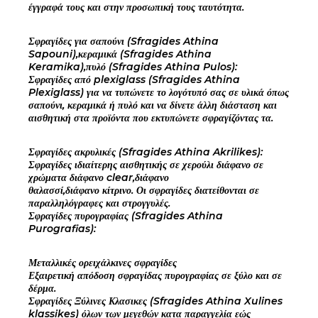
έγγραφά τους και στην προσωπική τους ταυτότητα.
Σφραγίδες για σαπούνι (Sfragides Athina
Sapouni),κεραμικά (Sfragides Athina
Keramika),πυλό (Sfragides Athina Pulos):
Σφραγίδες από plexiglass (Sfragides Athina
Plexiglass) για να τυπώνετε το λογότυπό σας σε υλικά όπως
σαπούνι, κεραμικά ή πυλό και να δίνετε άλλη διάσταση και
αισθητική στα προϊόντα που εκτυπώνετε σφραγίζόντας τα.
Σφραγίδες ακρυλικές (Sfragides Athina Akrilikes):
Σφραγίδες ιδιαίτερης αισθητικής σε χερούλι διάφανο σε
χρώματα διάφανο clear,διάφανο
θαλασσί,διάφανο κίτρινο. Οι σφραγίδες διατείθονται σε
παραλληλόγραφες και στρογγυλές.
Σφραγίδες πυρογραφίας (Sfragides Athina
Purografias):
Μεταλλικές ορειχάλκινες σφραγίδες
Εξαιρετική απόδοση σφραγίδας πυρογραφίας σε ξύλο και σε
δέρμα.
Σφραγίδες Ξύλινες Κλασικες (Sfragides Athina Xulines
klassikes) όλων των μεγεθών κατα παραγγελία εώς