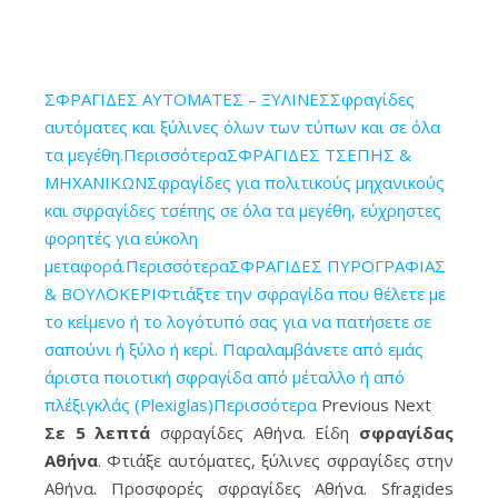
ΣΦΡΑΓΙΔΕΣ ΑΥΤΟΜΑΤΕΣ – ΞΥΛΙΝΕΣΣφραγίδες
αυτόματες και ξύλινες όλων των τύπων και σε όλα
τα μεγέθη.Περισσότερα
ΣΦΡΑΓΙΔΕΣ ΤΣΕΠΗΣ &
ΜΗΧΑΝΙΚΩΝΣφραγίδες για πολιτικούς μηχανικούς
και σφραγίδες τσέπης σε όλα τα μεγέθη, εύχρηστες
Σφραγίδες στο κέντρο της Αθήνας σε 5' λεπτά • Τώρα εύκολα
φορητές για εύκολη
γρήγορα και οικονομικά φτιάξτε τη δική σας σφραγίδα • μέσα
μεταφορά.Περισσότερα
ΣΦΡΑΓΙΔΕΣ ΠΥΡΟΓΡΑΦΙΑΣ
από μια μεγάλη ποικιλία σφραγίδων στο "Sfragides Athina
& ΒΟΥΛΟΚΕΡΙΦτιάξτε την σφραγίδα που θέλετε με
TOGAS"
το κείμενο ή το λογότυπό σας για να πατήσετε σε
σαπούνι ή ξύλο ή κερί. Παραλαμβάνετε από εμάς
άριστα ποιοτική σφραγίδα από μέταλλο ή από
πλέξιγκλάς (Plexiglas)Περισσότερα
Previous Next
Σε 5 λεπτά
σφραγίδες Αθήνα. Είδη
σφραγίδας
Αθήνα
. Φτιάξε αυτόματες, ξύλινες σφραγίδες στην
Αθήνα. Προσφορές σφραγίδες Αθήνα. Sfragides