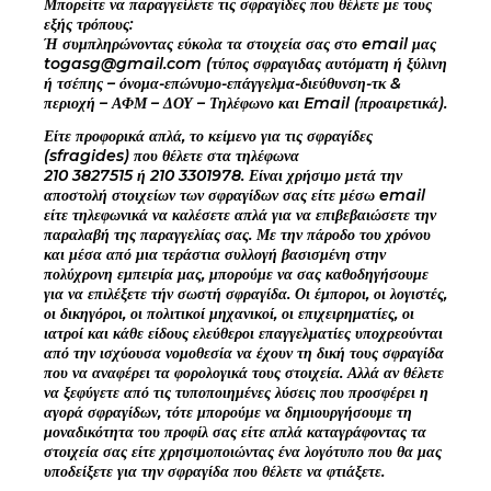
Μπορείτε να παραγγείλετε τις σφραγίδες που θέλετε με τους
εξής τρόπους:
Ή συμπληρώνοντας εύκολα τα στοιχεία σας στο email μας
togasg@gmail.com (τύπος σφραγιδας αυτόματη ή ξύλινη
ή τσέπης – όνομα-επώνυμο-επάγγελμα-διεύθυνση-τκ &
περιοχή – ΑΦΜ – ΔΟΥ – Τηλέφωνο και Email (προαιρετικά).
Είτε προφορικά απλά, το κείμενο για τις σφραγίδες
(sfragides) που θέλετε στα τηλέφωνα
210 3827515 ή 210 3301978. Είναι χρήσιμο μετά την
αποστολή στοιχείων των σφραγίδων σας είτε μέσω email
είτε τηλεφωνικά να καλέσετε απλά για να επιβεβαιώσετε την
παραλαβή της παραγγελίας σας. Με την πάροδο του χρόνου
και μέσα από μια τεράστια συλλογή βασισμένη στην
πολύχρονη εμπειρία μας, μπορούμε να σας καθοδηγήσουμε
για να επιλέξετε τήν σωστή σφραγίδα. Οι έμποροι, οι λογιστές,
οι δικηγόροι, οι πολιτικοί μηχανικοί, οι επιχειρηματίες, οι
ιατροί και κάθε είδους ελεύθεροι επαγγελματίες υποχρεούνται
από την ισχύουσα νομοθεσία να έχουν τη δική τους σφραγίδα
που να αναφέρει τα φορολογικά τους στοιχεία. Αλλά αν θέλετε
να ξεφύγετε από τις τυποποιημένες λύσεις που προσφέρει η
αγορά σφραγίδων, τότε μπορούμε να δημιουργήσουμε τη
μοναδικότητα του προφίλ σας είτε απλά καταγράφοντας τα
στοιχεία σας είτε χρησιμοποιώντας ένα λογότυπο που θα μας
υποδείξετε για την σφραγίδα που θέλετε να φτιάξετε.