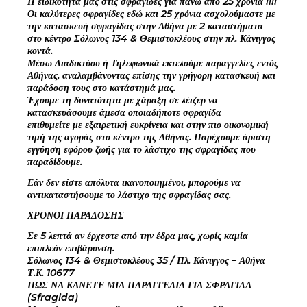
Η ειδικότητά μας στις σφραγίδες για πάνω από 25 χρόνια !!!!
Οι καλύτερες σφραγίδες εδώ και 25 χρόνια ασχολούμαστε με
την κατασκευή σφραγίδας στην Αθήνα με 2 καταστήματα
στο κέντρο Σόλωνος 134 & Θεμιστοκλέους στην πλ. Κάνιγγος
κοντά.
Μέσω Διαδικτύου ή Τηλεφωνικά εκτελούμε παραγγελίες εντός
Αθήνας, αναλαμβάνοντας επίσης την γρήγορη κατασκευή και
παράδοση τους στο κατάστημά μας.
Έχουμε τη δυνατότητα με χάραξη σε λέιζερ να
κατασκευάσουμε άμεσα οποιαδήποτε σφραγίδα
επιθυμείτε με εξαιρετική ευκρίνεια και στην πιο οικονομική
τιμή της αγοράς στο κέντρο της Αθήνας. Παρέχουμε άριστη
εγγύηση εφόρου ζωής για το λάστιχο της σφραγίδας που
παραδίδουμε.
Εάν δεν είστε απόλυτα ικανοποιημένοι, μπορούμε να
αντικαταστήσουμε το λάστιχο της σφραγίδας σας.
ΧΡΟΝΟΙ ΠΑΡΑΔΟΣΗΣ
Σε 5 λεπτά αν έρχεστε από την έδρα μας, χωρίς καμία
επιπλεόν επιβάρυνση.
Σόλωνος 134 & Θεμιστοκλέους 35 / Πλ. Κάνιγγος – Αθήνα
Τ.Κ. 10677
ΠΩΣ ΝΑ ΚΑΝΕΤΕ ΜΙΑ ΠΑΡΑΓΓΕΛΙΑ ΓΙΑ ΣΦΡΑΓΙΔΑ
(Sfragida)