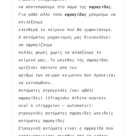
να αποτυπώσουμε στο σώμα της 
σφραγίδας
. 
Για κάθε άλλο τύπο 
σφραγίδας
 μπορούμε να 
επιλέξουμε
ελεύθερα το κείμενο που θα εμφανίσουμε. 
Ο αυτόματος μηχανισμός μας διευκολύνει 
να σφραγίζουμε
πολλές φορές χωρίς να αλλάζουμε το 
κείμενό μας. Το μέγεθος της σφραγίδας 
ορίζεται πάντοτε από τον
αριθμό των σειρών κειμένου που πρόκειται 
να εκτυπωθούν.
Αυτόματες στρογγυλές (και οβάλ) 
σφραγίδες) (Sfragides Athina express 
oval & stroggules – automatic):
στρογγυλές αυτόματες σφραγίδες ωοειδείς 
αυτόματες σφραγίδες
Στρογγυλή αυτόματη είναι η σφραγίδα που 
χρησιμοποιείται συνήθως από το κράτος 