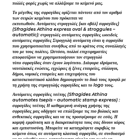
πολλές φορές χωρίς να αλλάζουμε το κείμενό μας.
Το μέγεθος της σφραγίδας ορίζεται πάντοτε από τον αριθμό
των σειρών κειμένου που πρόκειται να
εκτυπωθούν. Αυτόματες στρογγυλές (και οβάλ) σφραγίδες)
(Sfragides Athina express oval & stroggules –
automatic): στρογγυλές αυτόματες σφραγίδες ωοειδείς
αυτόματες σφραγίδες Στρογγυλή αυτόματη είναι η σφραγίδα
που χρησιμοποιείται συνήθως από το κράτος στις συναλλαγές
του με τους πολίτες. Ωστόσο, πολλοί επιχειρηματίες
αποφασίζουν να χρησιμοποιήσουν τον στρογγυλό
τύπο σφραγίδας όταν έχουν λογότυπο. Διάφορα ιδρύματα,
ναυτιλιακές ενώσεις, εγχώριες ή ξένες εταιρείες, σύλλογοι,
δήμοι, νομικές εταιρείες και επιχειρήσεις του
κατασκευαστικού κλάδου δημιουργούν το δικό τους προφίλ με
τη χρήση της στρογγυλής σφραγίδας και το logo τους.
Αυτόματες σφραγίδες τσέπης (Sfragides Athina
automates tsepis – automatic stamp express) :
σφραγίδες τσέπης Η καθημερινή ανάγκη χρήσης της
σφραγίδας μας οδήγησε να επιλέξουμε τις πιο βολικές και
ανθεκτικές σφραγίδες και να τις προσφέρουμε σε εσάς. Η
κομψή εμφάνιση και η διακριτικότητα τους σας δίνουν κύρος
και εμπιστοσύνη. Μπορείτε να καταγράψετε ακριβώς το
κείμενο όπως σε αυτόματη κλασική σφραγίδα, σε συνδυασμό
με το μέγεθός τους, μεταφέρονται εύκολα και χωρίς να