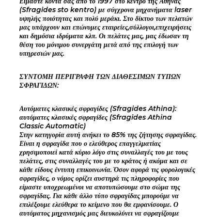
Είμαστε κοντά σας από το 1997 στο κέντρο της Αθήνας
(Sfragides sto kentro) με σύγχρονα μηχανήματα laser
υψηλής ποιότητας και πολύ μεράκι. Στο δίκτυο των πελατών
μας υπάρχουν και επώνυμες εταιρείες,σύλλογοι,επιχειρήσεις
και δημόσια ιδρύματα κλπ. Οι πελάτες μας, μας έδωσαν τη
θέση του μόνιμου συνεργάτη μετά από της επιλογή των
υπηρεσιών μας.
ΣΥΝΤΟΜΗ ΠΕΡΙΓΡΑΦΗ ΤΩΝ ΔΙΑΘΕΣΙΜΩΝ ΤΥΠΩΝ
ΣΦΡΑΓΙΔΩΝ:
Αυτόματες κλασικές σφραγίδες (Sfragides Athina):
αυτόματες κλασικές σφραγίδες (Sfragides Athina
Classic Automatic)
Στην κατηγορία αυτή ανήκει το 85% της ζήτησης σφραγίδας.
Είναι η σφραγίδα που ο ελεύθερος επαγγελματίας
χρησιμοποιεί κατά κύριο λόγο στις συναλλαγές του με τους
πελάτες, στις συναλλαγές του με το κράτος ή ακόμα και σε
κάθε είδους έντυπη επικοινωνία. Όσον αφορά τις φορολογικές
σφραγίδες, ο νόμος ορίζει αυστηρά τις πληροφορίες που
είμαστε υποχρεωμένοι να αποτυπώσουμε στο σώμα της
σφραγίδας. Για κάθε άλλο τύπο σφραγίδας μπορούμε να
επιλέξουμε ελεύθερα το κείμενο που θα εμφανίσουμε. Ο
αυτόματος μηχανισμός μας διευκολύνει να σφραγίζουμε