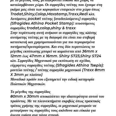
καταλαμβάνουν χώρο. Οι σφραγίδες τσέπης που έχουμε στη
γκάμα μας είναι των κορυφαίων εταιρειών στο χώρο όπως
Trodat,Shiny,Colop,Maxstamp,Traxx,Redi κλπ.
Αυτόματες pocket τσέπης (αναδιπλούμενες) σφραγίδες
(Sfragides Athina Pocket Stamp): πτυσσόμενες
σφραγίδες trodat,colop,shiny & traxx
Στην περίπτωση αυτή ανήκουν οι σφραγίδες της κλάσης
αυτόματης τσέπης με τη διαφορά ότι είναι πιο στιβαρή
κατασκευή και χρησιμοποιούνται για πιο περιορισμένα
πατήματα/πρεσαρίσματα. Και στις δύο περιπτώσεις το
μέγεθος εκτύπωσης μπορεί να κυμαίνεται από 36mm x
12mm έως 47mm x 16mm. Shiny S723,Shiny S724
κλπ. Σφραγίδες Μηχανικού για εκτύπωση σε σχέδια,
εύχρηστες σφραγίδες τσέπης (Sfragides Athina Tsepis):
μοντέλο τσέπης / τσέπης σφραγίδα μηχανικού (Traxx 8mm
X 3mm με πλαίσιο)
Μοναδικό προϊόν που εξυπηρετεί την ειδική κατηγορία
Πολιτικών Μηχανικών.
Το μέγεθος της σφραγίδας
80mm x 30mm αποκαλύπτει την ιδιαιτερότητα αυτού του
προϊόντος. Με τα πλεονεκτήματα ακριβώς όπως πρακτικός
τρόπος χρήσης της σφραγίδας, οι μηχανικοί μπορούν να
μεταφέρουν τις σφραγίδες τους ακίνδυνα και εύκολα για
άμεση χρήση ανα πάσα στιγμή.