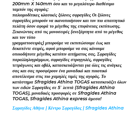
200mm X 140mm όσο και το μεγαλύτερο διαθέσιμο
ταμπόν της αγοράς:
παλιομοδίτικες κλασικές ξύλινες σφραγίδες Οι ξύλινες
σφραγίδες μπορούν να ικανοποιήσουν και τον πιο απαιτητικό
πελάτη όσον αφορά το μέγεθος της επιφάνειας εκτύπωσης.
Ξεκινώντας από τις μονοσειρές (ανεξάρτητα από το μέγεθος
και τον τύπο
γραμματοσειράς) μπορούμε να εκτυπώσουμε έως και
δεκαπέντε σειρές, αφού μπορούμε να σας κάνουμε
οποιοδήποτε μέγεθος κατόπιν αιτήματος σας. Σφραγίδες
παραλληλογράμμων, σφραγίδες στρογγυλές, σφραγίδες
τετράγωνες και οβάλ, κατασκευάζονται για όλες τις ανάγκες
σας και σας προσφέρουν ένα μοναδικό και ποιοτικό
αποτέλεσμα στις πιο χαμηλές τιμές της αγοράς. Το
κατάστημα Sfragides Athina TOGAS κατασκευάζει όλων
των ειδών Σφραγίδες σε 5΄ λεπτά (Sfragides Athina
TOGAS), μοναδικές προσφορές σε Sfragides Athina
TOGAS, Sfragides Athina express άμεσα!
Σφραγίδες Αθήνα | Κέντρο Σφραγίδας | Sfragides Athina