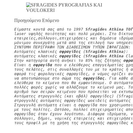
Προηγούμενο Επόμενο
Είμαστε κοντά σας από το 1997 
Sfragides Athina ΤΟΓ
laser υψηλής ποιότητας και πολύ μεράκι. Στο δίκτυο
εταιρείες,σύλλογοι,επιχειρήσεις και δημόσια ιδρύμα
μόνιμου συνεργάτη μετά από της επιλογή των υπηρεσι
ΣΥΝΤΟΜΗ ΠΕΡΙΓΡΑΦΗ ΤΩΝ ΔΙΑΘΕΣΙΜΩΝ ΤΥΠΩΝ ΣΦΡΑΓΙΔΩΝ:
Αυτόματες κλασικές 
σφραγίδες
 (
Sfragides Athina
):
αυτόματες κλασικές 
σφραγίδες
 (
Sfragides Athina
 Cla
Στην κατηγορία αυτή ανήκει το 85% της ζήτησης 
σφρα
Είναι η 
σφραγίδα
 που ο ελεύθερος επαγγελματίας χρη
τους πελάτες, στις συναλλαγές του με το κράτος ή α
αφορά τις φορολογικές σφραγίδες, ο νόμος ορίζει αυ
να αποτυπώσουμε στο σώμα της 
σφραγίδας
. Για κάθε ά
ελεύθερα το κείμενο που θα εμφανίσουμε. Ο αυτόματο
πολλές φορές χωρίς να αλλάζουμε το κείμενό μας. Τ
αριθμό των σειρών κειμένου που πρόκειται να εκτυπω
Αυτόματες στρογγυλές (και οβάλ) σφραγίδες) (Sfragi
στρογγυλές αυτόματες σφραγίδες ωοειδείς αυτόματες 
Στρογγυλή αυτόματη είναι η σφραγίδα που χρησιμοπο
με τους πολίτες. Ωστόσο, πολλοί επιχειρηματίες απο
σφραγίδας όταν έχουν λογότυπο. Διάφορα ιδρύματα, 
σύλλογοι, δήμοι, νομικές εταιρείες και επιχειρήσει
τους προφίλ με τη χρήση της στρογγυλής σφραγίδας κ