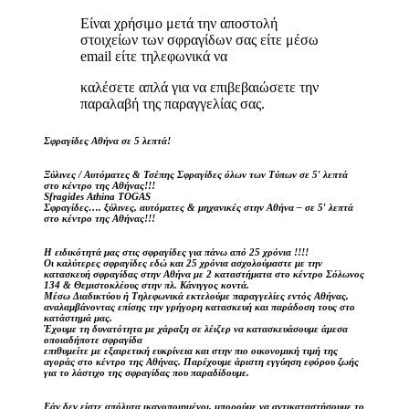
Είναι χρήσιμο μετά την αποστολή
στοιχείων των σφραγίδων σας είτε μέσω
email είτε τηλεφωνικά να
καλέσετε απλά για να επιβεβαιώσετε την
παραλαβή της παραγγελίας σας.
Σφραγίδες Αθήνα σε 5 λεπτά!
Ξύλινες / Αυτόματες & Τσέπης Σφραγίδες όλων των Τύπων σε 5′ λεπτά
στο κέντρο της Αθήνας!!!
Sfragides Athina TOGAS
Σφραγίδες…. ξύλινες, αυτόματες & μηχανικές στην Αθήνα – σε 5′ λεπτά
στο κέντρο της Αθήνας!!!
Η ειδικότητά μας στις σφραγίδες για πάνω από 25 χρόνια !!!!
Οι καλύτερες σφραγίδες εδώ και 25 χρόνια ασχολούμαστε με την
κατασκευή σφραγίδας στην Αθήνα με 2 καταστήματα στο κέντρο Σόλωνος
134 & Θεμιστοκλέους στην πλ. Κάνιγγος κοντά.
Μέσω Διαδικτύου ή Τηλεφωνικά εκτελούμε παραγγελίες εντός Αθήνας,
αναλαμβάνοντας επίσης την γρήγορη κατασκευή και παράδοση τους στο
κατάστημά μας.
Έχουμε τη δυνατότητα με χάραξη σε λέιζερ να κατασκευάσουμε άμεσα
οποιαδήποτε σφραγίδα
επιθυμείτε με εξαιρετική ευκρίνεια και στην πιο οικονομική τιμή της
αγοράς στο κέντρο της Αθήνας. Παρέχουμε άριστη εγγύηση εφόρου ζωής
για το λάστιχο της σφραγίδας που παραδίδουμε.
Εάν δεν είστε απόλυτα ικανοποιημένοι, μπορούμε να αντικαταστήσουμε το