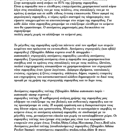
Στην κατηγορία αυτή ανήκει το 85% της ζήτησης σφραγίδας.
Είναι η σφραγίδα που ο ελεύθερος επαγγελματίας χρησιμοποιεί κατά κύριο
λόγο στις συναλλαγές του με τους πελάτες, στις συναλλαγές του με το
κράτος ή ακόμα και σε κάθε είδους έντυπη επικοινωνία. Όσον αφορά τις
φορολογικές σφραγίδες, ο νόμος ορίζει αυστηρά τις πληροφορίες που
είμαστε υποχρεωμένοι να αποτυπώσουμε στο σώμα της σφραγίδας. Για
κάθε άλλο τύπο σφραγίδας μπορούμε να επιλέξουμε ελεύθερα το κείμενο
που θα εμφανίσουμε. Ο αυτόματος μηχανισμός μας διευκολύνει να
σφραγίζουμε
πολλές φορές χωρίς να αλλάζουμε το κείμενό μας.
Το μέγεθος της σφραγίδας ορίζεται πάντοτε από τον αριθμό των σειρών
κειμένου που πρόκειται να εκτυπωθούν. Αυτόματες στρογγυλές (και οβάλ)
σφραγίδες) (Sfragides Athina express oval & stroggules –
automatic): στρογγυλές αυτόματες σφραγίδες ωοειδείς αυτόματες
σφραγίδες Στρογγυλή αυτόματη είναι η σφραγίδα που χρησιμοποιείται
συνήθως από το κράτος στις συναλλαγές του με τους πολίτες. Ωστόσο,
πολλοί επιχειρηματίες αποφασίζουν να χρησιμοποιήσουν τον στρογγυλό
τύπο σφραγίδας όταν έχουν λογότυπο. Διάφορα ιδρύματα, ναυτιλιακές
ενώσεις, εγχώριες ή ξένες εταιρείες, σύλλογοι, δήμοι, νομικές εταιρείες
και επιχειρήσεις του κατασκευαστικού κλάδου δημιουργούν το δικό τους
προφίλ με τη χρήση της στρογγυλής σφραγίδας και το logo τους.
Αυτόματες σφραγίδες τσέπης (Sfragides Athina automates tsepis –
automatic stamp express) :
σφραγίδες τσέπης Η καθημερινή ανάγκη χρήσης της σφραγίδας μας
οδήγησε να επιλέξουμε τις πιο βολικές και ανθεκτικές σφραγίδες και να
τις προσφέρουμε σε εσάς. Η κομψή εμφάνιση και η διακριτικότητα τους
σας δίνουν κύρος και εμπιστοσύνη. Μπορείτε να καταγράψετε ακριβώς το
κείμενο όπως σε αυτόματη κλασική σφραγίδα, σε συνδυασμό με το
μέγεθός τους, μεταφέρονται εύκολα και χωρίς να καταλαμβάνουν χώρο. Οι
σφραγίδες τσέπης που έχουμε στη γκάμα μας είναι των κορυφαίων
εταιρειών στο χώρο όπως Trodat,Shiny,Colop,Maxstamp,Traxx,Redi κλπ.
Αυτόματες pocket τσέπης (αναδιπλούμενες) σφραγίδες (Sfragides Athina
Pocket Stamp): πτυσσόμενες σφραγίδες trodat,colop,shiny & traxx