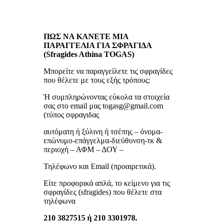
ΠΩΣ ΝΑ ΚΑΝΕΤΕ ΜΙΑ
ΠΑΡΑΓΓΕΛΙΑ ΓΙΑ ΣΦΡΑΓΙΔΑ
(Sfragides Athina TOGAS)
Μπορείτε να παραγγείλετε τις σφραγίδες
που θέλετε με τους εξής τρόπους:
Ή συμπληρώνοντας εύκολα τα στοιχεία
σας στο email μας togasg@gmail.com
(τύπος σφραγιδας
αυτόματη ή ξύλινη ή τσέπης – όνομα-
επώνυμο-επάγγελμα-διεύθυνση-τκ &
περιοχή – ΑΦΜ – ΔΟΥ –
Τηλέφωνο και Email (προαιρετικά).
Είτε προφορικά απλά, το κείμενο για τις
σφραγίδες (sfragides) που θέλετε στα
τηλέφωνα
210 3827515 ή 210 3301978.