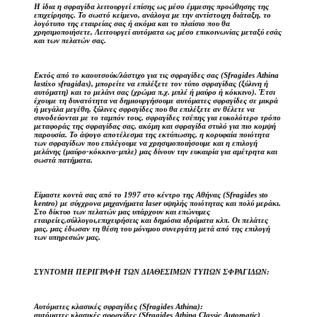
Η ίδια η σφραγίδα λειτουργεί επίσης ως μέσο έμμεσης προώθησης της
επιχείρησης. Το σωστό κείμενο, ανάλογα με την αντίστοιχη διάταξη, το
λογότυπο της εταιρείας σας ή ακόμα και το πλαίσιο που θα
χρησιμοποιήσετε, Λειτουργεί αυτόματα ως μέσο επικοινωνίας μεταξύ εσάς
και των πελατών σας.
Εκτός από το καουτσούκ/λάστιχο για τις σφραγίδες σας (Sfragides Athina
lastixo sfragidas), μπορείτε να επιλέξετε τον τύπο σφραγίδας (ξύλινη ή
αυτόματη) και το μελάνι σας (χρώμα π.χ. μπλέ ή μαύρο ή κόκκινο). Έτσι
έχουμε τη δυνατότητα να δημιουργήσουμε αυτόματες σφραγίδες σε μικρά
ή μεγάλα μεγέθη, ξύλινες σφραγίδες που θα επιλέξετε αν θέλετε να
συνοδεύονται με το ταμπόν τους, σφραγίδες τσέπης για ευκολότερο τρόπο
μεταφοράς της σφραγίδας σας, ακόμη και σφραγίδα στυλό για πιο κομψή
παρουσία. Το άψογο αποτέλεσμα της εκτύπωσης, η κορυφαία ποιότητα
των σφραγίδων που επιλέγουμε να χρησιμοποιήσουμε και η επιλογή
μελάνης (μαύρο-κόκκινο-μπλε) μας δίνουν την ευκαιρία για αμέτρητα και
σωστά πατήματα.
Είμαστε κοντά σας από το 1997 στο κέντρο της Αθήνας (Sfragides sto
kentro) με σύγχρονα μηχανήματα laser υψηλής ποιότητας και πολύ μεράκι.
Στο δίκτυο των πελατών μας υπάρχουν και επώνυμες
εταιρείες,σύλλογοι,επιχειρήσεις και δημόσια ιδρύματα κλπ. Οι πελάτες
μας, μας έδωσαν τη θέση του μόνιμου συνεργάτη μετά από της επιλογή
των υπηρεσιών μας.
ΣΥΝΤΟΜΗ ΠΕΡΙΓΡΑΦΗ ΤΩΝ ΔΙΑΘΕΣΙΜΩΝ ΤΥΠΩΝ ΣΦΡΑΓΙΔΩΝ:
Αυτόματες κλασικές σφραγίδες (Sfragides Athina):
αυτόματες κλασικές σφραγίδες (Sfragides Athina Classic Automatic)