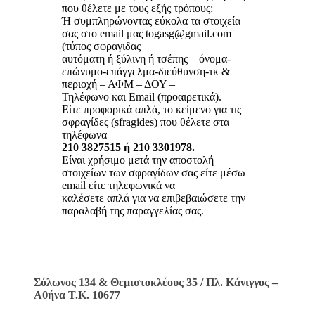
που θέλετε με τους εξής τρόπους:
Ή συμπληρώνοντας εύκολα τα στοιχεία
σας στο email μας togasg@gmail.com
(τύπος σφραγιδας
αυτόματη ή ξύλινη ή τσέπης – όνομα-
επώνυμο-επάγγελμα-διεύθυνση-τκ &
περιοχή – ΑΦΜ – ΔΟΥ –
Τηλέφωνο και Email (προαιρετικά).
Είτε προφορικά απλά, το κείμενο για τις
σφραγίδες (sfragides) που θέλετε στα
τηλέφωνα
210 3827515 ή 210 3301978.
Είναι χρήσιμο μετά την αποστολή
στοιχείων των σφραγίδων σας είτε μέσω
email είτε τηλεφωνικά να
καλέσετε απλά για να επιβεβαιώσετε την
παραλαβή της παραγγελίας σας.
Σόλωνος 134 & Θεμιστοκλέους 35 / Πλ. Κάνιγγος –
Αθήνα Τ.Κ. 10677