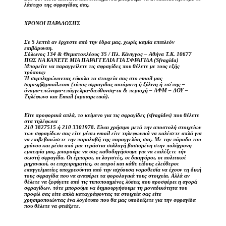
λάστιχο της σφραγίδας σας.
ΧΡΟΝΟΙ ΠΑΡΑΔΟΣΗΣ
Σε 5 λεπτά αν έρχεστε από την έδρα μας, χωρίς καμία επιπλεόν
επιβάρυνση.
Σόλωνος 134 & Θεμιστοκλέους 35 / Πλ. Κάνιγγος – Αθήνα Τ.Κ. 10677
ΠΩΣ ΝΑ ΚΑΝΕΤΕ ΜΙΑ ΠΑΡΑΓΓΕΛΙΑ ΓΙΑ ΣΦΡΑΓΙΔΑ (Sfragida)
Μπορείτε να παραγγείλετε τις σφραγίδες που θέλετε με τους εξής
τρόπους:
Ή συμπληρώνοντας εύκολα τα στοιχεία σας στο email μας
togasg@gmail.com (τύπος σφραγιδας αυτόματη ή ξύλινη ή τσέπης –
όνομα-επώνυμο-επάγγελμα-διεύθυνση-τκ & περιοχή – ΑΦΜ – ΔΟΥ –
Τηλέφωνο και Email (προαιρετικά).
Είτε προφορικά απλά, το κείμενο για τις σφραγίδες (sfragides) που θέλετε
στα τηλέφωνα
210 3827515 ή 210 3301978. Είναι χρήσιμο μετά την αποστολή στοιχείων
των σφραγίδων σας είτε μέσω email είτε τηλεφωνικά να καλέσετε απλά για
να επιβεβαιώσετε την παραλαβή της παραγγελίας σας. Με την πάροδο του
χρόνου και μέσα από μια τεράστια συλλογή βασισμένη στην πολύχρονη
εμπειρία μας, μπορούμε να σας καθοδηγήσουμε για να επιλέξετε τήν
σωστή σφραγίδα. Οι έμποροι, οι λογιστές, οι δικηγόροι, οι πολιτικοί
μηχανικοί, οι επιχειρηματίες, οι ιατροί και κάθε είδους ελεύθεροι
επαγγελματίες υποχρεούνται από την ισχύουσα νομοθεσία να έχουν τη δική
τους σφραγίδα που να αναφέρει τα φορολογικά τους στοιχεία. Αλλά αν
θέλετε να ξεφύγετε από τις τυποποιημένες λύσεις που προσφέρει η αγορά
σφραγίδων, τότε μπορούμε να δημιουργήσουμε τη μοναδικότητα του
προφίλ σας είτε απλά καταγράφοντας τα στοιχεία σας είτε
χρησιμοποιώντας ένα λογότυπο που θα μας υποδείξετε για την σφραγίδα
που θέλετε να φτιάξετε.