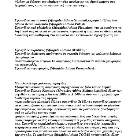
ήθελαν να δώσουν μια ιδιαίτερη νότα ασφάλειας και διακόσμησης στα
έγγραφά τους και στην προσωπική τους ταυτότητα.
Σφραγίδες για σαπούνι (Sfragides Athina Sapouni),κεραμικά (Sfragides
Athina Keramika),πυλό (Sfragides Athina Pulos):
Σφραγίδες από plexiglass (Sfragides Athina Plexiglass) για να τυπώνετε το
λογότυπό σας σε υλικά όπως σαπούνι, κεραμικά ή πυλό και να δίνετε άλλη
διάσταση και αισθητική στα προϊόντα που εκτυπώνετε σφραγίζόντας τα.
Σφραγίδες ακρυλικές (Sfragides Athina Akrilikes):
Σφραγίδες ιδιαίτερης αισθητικής σε χερούλι διάφανο σε χρώματα διάφανο
clear,διάφανο
θαλασσί,διάφανο κίτρινο. Οι σφραγίδες διατείθονται σε παραλληλόγραφες
και στρογγυλές.
Σφραγίδες πυρογραφίας (Sfragides Athina Purografias):
Μεταλλικές ορειχάλκινες σφραγίδες
Εξαιρετική απόδοση σφραγίδας πυρογραφίας σε ξύλο και σε δέρμα.
Σφραγίδες Ξύλινες Κλασικες (Sfragides Athina Xulines klassikes) όλων των
μεγεθών κατα παραγγελία εώς 200mm X 140mm όσο και το μεγαλύτερο
διαθέσιμο ταμπόν της αγοράς:
παλιομοδίτικες κλασικές ξύλινες σφραγίδες Οι ξύλινες σφραγίδες μπορούν
να ικανοποιήσουν και τον πιο απαιτητικό πελάτη όσον αφορά το μέγεθος
της επιφάνειας εκτύπωσης. Ξεκινώντας από τις μονοσειρές (ανεξάρτητα
από το μέγεθος και τον τύπο
γραμματοσειράς) μπορούμε να εκτυπώσουμε έως και δεκαπέντε σειρές,
αφού μπορούμε να σας κάνουμε οποιοδήποτε μέγεθος κατόπιν αιτήματος
σας. Σφραγίδες παραλληλογράμμων, σφραγίδες στρογγυλές, σφραγίδες
τετράγωνες και οβάλ, κατασκευάζονται για όλες τις ανάγκες σας και σας
προσφέρουν ένα μοναδικό και ποιοτικό αποτέλεσμα στις πιο χαμηλές τιμές
της αγοράς. Το κατάστημα Sfragides Athina TOGAS κατασκευάζει όλων