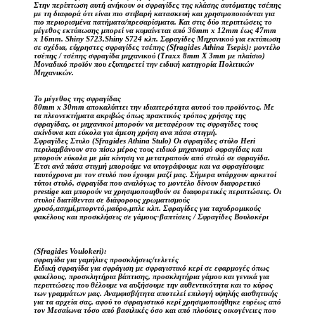
Στην περίπτωση αυτή ανήκουν οι σφραγίδες της κλάσης αυτόματης τσέπης
με τη διαφορά ότι είναι πιο στιβαρή κατασκευή και χρησιμοποιούνται για
πιο περιορισμένα πατήματα/πρεσαρίσματα. Και στις δύο περιπτώσεις το
μέγεθος εκτύπωσης μπορεί να κυμαίνεται από 36mm x 12mm έως 47mm
x 16mm. Shiny S723,Shiny S724 κλπ. Σφραγίδες Μηχανικού για εκτύπωση
σε σχέδια, εύχρηστες σφραγίδες τσέπης (Sfragides Athina Tsepis): μοντέλο
τσέπης / τσέπης σφραγίδα μηχανικού (Traxx 8mm X 3mm με πλαίσιο)
Μοναδικό προϊόν που εξυπηρετεί την ειδική κατηγορία Πολιτικών
Μηχανικών.
Το μέγεθος της σφραγίδας
80mm x 30mm αποκαλύπτει την ιδιαιτερότητα αυτού του προϊόντος. Με
τα πλεονεκτήματα ακριβώς όπως πρακτικός τρόπος χρήσης της
σφραγίδας, οι μηχανικοί μπορούν να μεταφέρουν τις σφραγίδες τους
ακίνδυνα και εύκολα για άμεση χρήση ανα πάσα στιγμή.
Σφραγίδες Στυλο (Sfragides Athina Stulo) Οι σφραγίδες στύλο Heri
περιλαμβάνουν στο πίσω μέρος τους ειδικό μηχανισμό σφραγίδας και
μπορούν εύκολα με μία κίνηση να μετατραπούν από στυλό σε σφραγίδα.
Έτσι ανά πάσα στιγμή μπορούμε να υπογράψουμε και να σφραγίσουμε
ταυτόχρονα με τον στυλό που έχουμε μαζί μας. Σήμερα υπάρχουν αρκετοί
τύποι στυλό, σφραγίδα που αναλόγως το μοντέλο δίνουν διαφορετικό
prestige και μπορούν να χρησιμοποιηθούν σε διαφορετικές περιπτώσεις. Οι
στυλοί διατίθενται σε διάφορους χρωματισμούς
χρυσό,ασημί,μπορντό,μαύρο,μπλε κλπ. Σφραγίδες για ταχυδρομικούς
φακέλους και προσκλήσεις σε γάμους-βαπτίσεις / Σφραγίδες Βουλοκέρι
(Sfragides Voulokeri):
σφραγίδα για γαμήλιες προσκλήσεις/τελετές
Ειδική σφραγίδα για σφράγιση με σφραγιστικό κερί σε εφαρμογές όπως
φακέλους, προσκλητήρια βάπτισης, προσκλητήρια γάμου και γενικά για
περιπτώσεις που θέλουμε να αυξήσουμε την αυθεντικότητα και το κύρος
των γραμμάτων μας. Αναμφισβήτητα αποτελεί επιλογή υψηλής αισθητικής
για τα αρχεία σας, αφού το σφραγιστικό κερί χρησιμοποιήθηκε ευρέως από
τον Μεσαίωνα τόσο από βασιλικές όσο και από πλούσιες οικογένειες που