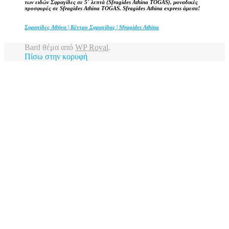
των ειδών Σφραγίδες σε 5΄ λεπτά (Sfragides Athina TOGAS), μοναδικές
προσφορές σε Sfragides Athina TOGAS, Sfragides Athina express άμεσα!
Σφραγίδες Αθήνα | Κέντρο Σφραγίδας | Sfragides Athina
Bard θέμα από
WP Royal
.
Πίσω στην κορυφή