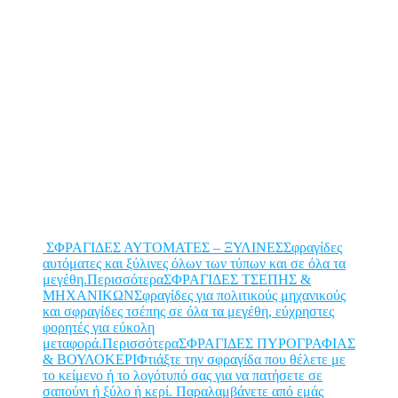
ΣΦΡΑΓΙΔΕΣ ΑΥΤΟΜΑΤΕΣ – ΞΥΛΙΝΕΣΣφραγίδες
αυτόματες και ξύλινες όλων των τύπων και σε όλα τα
μεγέθη.Περισσότερα
ΣΦΡΑΓΙΔΕΣ ΤΣΕΠΗΣ &
ΜΗΧΑΝΙΚΩΝΣφραγίδες για πολιτικούς μηχανικούς
και σφραγίδες τσέπης σε όλα τα μεγέθη, εύχρηστες
φορητές για εύκολη
μεταφορά.Περισσότερα
ΣΦΡΑΓΙΔΕΣ ΠΥΡΟΓΡΑΦΙΑΣ
& ΒΟΥΛΟΚΕΡΙΦτιάξτε την σφραγίδα που θέλετε με
το κείμενο ή το λογότυπό σας για να πατήσετε σε
σαπούνι ή ξύλο ή κερί. Παραλαμβάνετε από εμάς