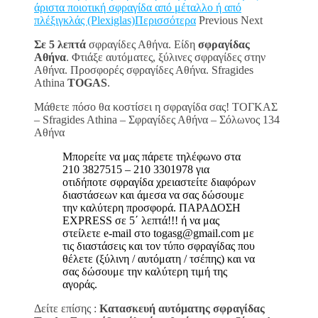
άριστα ποιοτική σφραγίδα από μέταλλο ή από
πλέξιγκλάς (Plexiglas)Περισσότερα
Previous Next
Σε 5 λεπτά
σφραγίδες Αθήνα. Είδη
σφραγίδας
Αθήνα
. Φτιάξε αυτόματες, ξύλινες σφραγίδες στην
Αθήνα. Προσφορές σφραγίδες Αθήνα. Sfragides
Athina
TOGAS
.
Μάθετε πόσο θα κοστίσει η σφραγίδα σας! ΤΟΓΚΑΣ
– Sfragides Athina – Σφραγίδες Αθήνα – Σόλωνος 134
Αθήνα
Μπορείτε να μας πάρετε τηλέφωνο στα
210 3827515 – 210 3301978 για
οτιδήποτε σφραγίδα χρειαστείτε διαφόρων
διαστάσεων και άμεσα να σας δώσουμε
την καλύτερη προσφορά. ΠΑΡΑΔΟΣΗ
EXPRESS σε 5΄ λεπτά!!! ή να μας
στείλετε e-mail στο togasg@gmail.com με
τις διαστάσεις και τον τύπο σφραγίδας που
θέλετε (ξύλινη / αυτόματη / τσέπης) και να
σας δώσουμε την καλύτερη τιμή της
αγοράς.
Δείτε επίσης :
Κατασκευή αυτόματης σφραγίδας