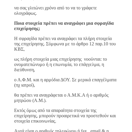
να σας γλιτώνει χρόνο από το να το γράφετε
ολογράφως.
Ποια στοιχεία πρέπει να αναγράφει μια σφραγίδα
επιχείρησης;
Η σφραγίδα πρέπει να αναγράφει τα πλήρη στοιχεία
της επιχείρησης. Σύμφωνα με το άρθρο 12 παρ.10 του
ΚΒΣ,
ως πλήρη στοιχεία μιας επιχείρησης νοούνται: το
ονοματεπώνυμο ή η επωνυμία, το επάγγελμα, η
διεύθυνση,
ο Α.Φ.Μ. και η αρμόδια ΔΟΥ. Σε μερικά επαγγέλματα
(πχ ιατροί),
θα πρέπει να αναγράφεται ο Α.Μ.Κ.Α ή ο αριθμός
μητρώου (Α.Μ.).
Εκτός όμως από τα απαραίτητα στοιχεία της
επιχείρησης, μπορούν προαιρετικά να προστεθούν και
στοιχεία επικοινωνίας.
Αυτά είναι ο αριθμός τηλεφώνου ή fax, email & η