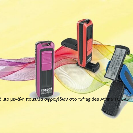
ό μια μεγάλη ποικιλία σφραγίδων στο "Sfragides Athina TOGAS"