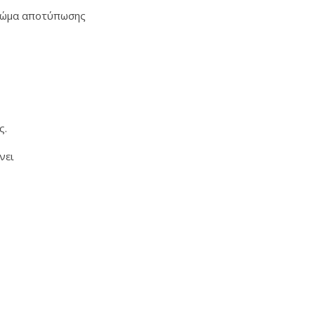
 χρώμα αποτύπωσης
ς.
ώνει