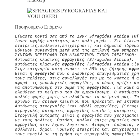
Προηγούμενο Επόμενο
Είμαστε κοντά σας από το 1997 
Sfragides Athina ΤΟΓ
laser υψηλής ποιότητας και πολύ μεράκι. Στο δίκτυο
εταιρείες,σύλλογοι,επιχειρήσεις και δημόσια ιδρύμα
μόνιμου συνεργάτη μετά από της επιλογή των υπηρεσι
ΣΥΝΤΟΜΗ ΠΕΡΙΓΡΑΦΗ ΤΩΝ ΔΙΑΘΕΣΙΜΩΝ ΤΥΠΩΝ ΣΦΡΑΓΙΔΩΝ:
Αυτόματες κλασικές 
σφραγίδες
 (
Sfragides Athina
):
αυτόματες κλασικές 
σφραγίδες
 (
Sfragides Athina
 Cla
Στην κατηγορία αυτή ανήκει το 85% της ζήτησης 
σφρα
Είναι η 
σφραγίδα
 που ο ελεύθερος επαγγελματίας χρη
τους πελάτες, στις συναλλαγές του με το κράτος ή α
αφορά τις φορολογικές σφραγίδες, ο νόμος ορίζει αυ
να αποτυπώσουμε στο σώμα της 
σφραγίδας
. Για κάθε ά
ελεύθερα το κείμενο που θα εμφανίσουμε. Ο αυτόματο
πολλές φορές χωρίς να αλλάζουμε το κείμενό μας. Τ
αριθμό των σειρών κειμένου που πρόκειται να εκτυπω
Αυτόματες στρογγυλές (και οβάλ) σφραγίδες) (Sfragi
στρογγυλές αυτόματες σφραγίδες ωοειδείς αυτόματες 
Στρογγυλή αυτόματη είναι η σφραγίδα που χρησιμοπο
με τους πολίτες. Ωστόσο, πολλοί επιχειρηματίες απο
σφραγίδας όταν έχουν λογότυπο. Διάφορα ιδρύματα, 
σύλλογοι, δήμοι, νομικές εταιρείες και επιχειρήσει
τους προφίλ με τη χρήση της στρογγυλής σφραγίδας κ