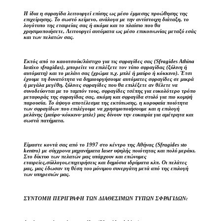
Η ίδια η σφραγίδα λειτουργεί επίσης ως μέσο έμμεσης προώθησης της
επιχείρησης. Το σωστό κείμενο, ανάλογα με την αντίστοιχη διάταξη, το
λογότυπο της εταιρείας σας ή ακόμα και το πλαίσιο που θα
χρησιμοποιήσετε, Λειτουργεί αυτόματα ως μέσο επικοινωνίας μεταξύ εσάς
και των πελατών σας.
Εκτός από το καουτσούκ/λάστιχο για τις σφραγίδες σας (Sfragides Athina
lastixo sfragidas), μπορείτε να επιλέξετε τον τύπο σφραγίδας (ξύλινη ή
αυτόματη) και το μελάνι σας (χρώμα π.χ. μπλέ ή μαύρο ή κόκκινο). Έτσι
έχουμε τη δυνατότητα να δημιουργήσουμε αυτόματες σφραγίδες σε μικρά
ή μεγάλα μεγέθη, ξύλινες σφραγίδες που θα επιλέξετε αν θέλετε να
συνοδεύονται με το ταμπόν τους, σφραγίδες τσέπης για ευκολότερο τρόπο
μεταφοράς της σφραγίδας σας, ακόμη και σφραγίδα στυλό για πιο κομψή
παρουσία. Το άψογο αποτέλεσμα της εκτύπωσης, η κορυφαία ποιότητα
των σφραγίδων που επιλέγουμε να χρησιμοποιήσουμε και η επιλογή
μελάνης (μαύρο-κόκκινο-μπλε) μας δίνουν την ευκαιρία για αμέτρητα και
σωστά πατήματα.
Είμαστε κοντά σας από το 1997 στο κέντρο της Αθήνας (Sfragides sto
kentro) με σύγχρονα μηχανήματα laser υψηλής ποιότητας και πολύ μεράκι.
Στο δίκτυο των πελατών μας υπάρχουν και επώνυμες
εταιρείες,σύλλογοι,επιχειρήσεις και δημόσια ιδρύματα κλπ. Οι πελάτες
μας, μας έδωσαν τη θέση του μόνιμου συνεργάτη μετά από της επιλογή
των υπηρεσιών μας.
ΣΥΝΤΟΜΗ ΠΕΡΙΓΡΑΦΗ ΤΩΝ ΔΙΑΘΕΣΙΜΩΝ ΤΥΠΩΝ ΣΦΡΑΓΙΔΩΝ: