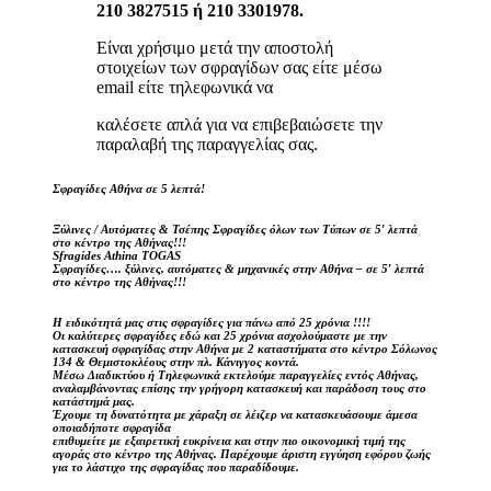
210 3827515 ή 210 3301978.
Είναι χρήσιμο μετά την αποστολή
στοιχείων των σφραγίδων σας είτε μέσω
email είτε τηλεφωνικά να
καλέσετε απλά για να επιβεβαιώσετε την
παραλαβή της παραγγελίας σας.
Σφραγίδες Αθήνα σε 5 λεπτά!
Ξύλινες / Αυτόματες & Τσέπης Σφραγίδες όλων των Τύπων σε 5′ λεπτά
στο κέντρο της Αθήνας!!!
Sfragides Athina TOGAS
Σφραγίδες…. ξύλινες, αυτόματες & μηχανικές στην Αθήνα – σε 5′ λεπτά
στο κέντρο της Αθήνας!!!
Η ειδικότητά μας στις σφραγίδες για πάνω από 25 χρόνια !!!!
Οι καλύτερες σφραγίδες εδώ και 25 χρόνια ασχολούμαστε με την
κατασκευή σφραγίδας στην Αθήνα με 2 καταστήματα στο κέντρο Σόλωνος
134 & Θεμιστοκλέους στην πλ. Κάνιγγος κοντά.
Μέσω Διαδικτύου ή Τηλεφωνικά εκτελούμε παραγγελίες εντός Αθήνας,
αναλαμβάνοντας επίσης την γρήγορη κατασκευή και παράδοση τους στο
κατάστημά μας.
Έχουμε τη δυνατότητα με χάραξη σε λέιζερ να κατασκευάσουμε άμεσα
οποιαδήποτε σφραγίδα
επιθυμείτε με εξαιρετική ευκρίνεια και στην πιο οικονομική τιμή της
αγοράς στο κέντρο της Αθήνας. Παρέχουμε άριστη εγγύηση εφόρου ζωής
για το λάστιχο της σφραγίδας που παραδίδουμε.