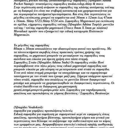
Αυτόματες pocket τσέπης (αναδιπλούμενες) σφραγίδες (Sfragides Athina
Pocket Stamp): πτυσσόμενες σφραγίδες trodat,colop,shiny & traxx
Στην περίπτωση αυτή ανήκουν οι σφραγίδες της κλάσης αυτόματης τσέπης
με τη διαφορά ότι είναι πιο στιβαρή κατασκευή και χρησιμοποιούνται για
πιο περιορισμένα πατήματα/πρεσαρίσματα. Και στις δύο περιπτώσεις το
μέγεθος εκτύπωσης μπορεί να κυμαίνεται από 36mm x 12mm έως 47mm
x 16mm. Shiny S723,Shiny S724 κλπ. Σφραγίδες Μηχανικού για εκτύπωση
σε σχέδια, εύχρηστες σφραγίδες τσέπης (Sfragides Athina Tsepis): μοντέλο
τσέπης / τσέπης σφραγίδα μηχανικού (Traxx 8mm X 3mm με πλαίσιο)
Μοναδικό προϊόν που εξυπηρετεί την ειδική κατηγορία Πολιτικών
Μηχανικών.
Το μέγεθος της σφραγίδας
80mm x 30mm αποκαλύπτει την ιδιαιτερότητα αυτού του προϊόντος. Με
τα πλεονεκτήματα ακριβώς όπως πρακτικός τρόπος χρήσης της
σφραγίδας, οι μηχανικοί μπορούν να μεταφέρουν τις σφραγίδες τους
ακίνδυνα και εύκολα για άμεση χρήση ανα πάσα στιγμή.
Σφραγίδες Στυλο (Sfragides Athina Stulo) Οι σφραγίδες στύλο Heri
περιλαμβάνουν στο πίσω μέρος τους ειδικό μηχανισμό σφραγίδας και
μπορούν εύκολα με μία κίνηση να μετατραπούν από στυλό σε σφραγίδα.
Έτσι ανά πάσα στιγμή μπορούμε να υπογράψουμε και να σφραγίσουμε
ταυτόχρονα με τον στυλό που έχουμε μαζί μας. Σήμερα υπάρχουν αρκετοί
τύποι στυλό, σφραγίδα που αναλόγως το μοντέλο δίνουν διαφορετικό
prestige και μπορούν να χρησιμοποιηθούν σε διαφορετικές περιπτώσεις. Οι
στυλοί διατίθενται σε διάφορους χρωματισμούς
χρυσό,ασημί,μπορντό,μαύρο,μπλε κλπ. Σφραγίδες για ταχυδρομικούς
φακέλους και προσκλήσεις σε γάμους-βαπτίσεις / Σφραγίδες Βουλοκέρι
(Sfragides Voulokeri):
σφραγίδα για γαμήλιες προσκλήσεις/τελετές
Ειδική σφραγίδα για σφράγιση με σφραγιστικό κερί σε εφαρμογές όπως
φακέλους, προσκλητήρια βάπτισης, προσκλητήρια γάμου και γενικά για
περιπτώσεις που θέλουμε να αυξήσουμε την αυθεντικότητα και το κύρος
των γραμμάτων μας. Αναμφισβήτητα αποτελεί επιλογή υψηλής αισθητικής
για τα αρχεία σας, αφού το σφραγιστικό κερί χρησιμοποιήθηκε ευρέως από