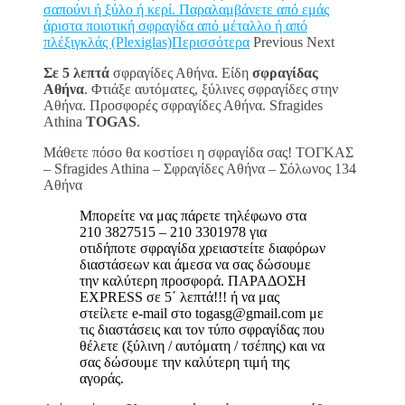
σαπούνι ή ξύλο ή κερί. Παραλαμβάνετε από εμάς
άριστα ποιοτική σφραγίδα από μέταλλο ή από
πλέξιγκλάς (Plexiglas)Περισσότερα
Previous Next
Σε 5 λεπτά
σφραγίδες Αθήνα. Είδη
σφραγίδας
Αθήνα
. Φτιάξε αυτόματες, ξύλινες σφραγίδες στην
Αθήνα. Προσφορές σφραγίδες Αθήνα. Sfragides
Athina
TOGAS
.
Μάθετε πόσο θα κοστίσει η σφραγίδα σας! ΤΟΓΚΑΣ
– Sfragides Athina – Σφραγίδες Αθήνα – Σόλωνος 134
Αθήνα
Μπορείτε να μας πάρετε τηλέφωνο στα
210 3827515 – 210 3301978 για
οτιδήποτε σφραγίδα χρειαστείτε διαφόρων
διαστάσεων και άμεσα να σας δώσουμε
την καλύτερη προσφορά. ΠΑΡΑΔΟΣΗ
EXPRESS σε 5΄ λεπτά!!! ή να μας
στείλετε e-mail στο togasg@gmail.com με
τις διαστάσεις και τον τύπο σφραγίδας που
θέλετε (ξύλινη / αυτόματη / τσέπης) και να
σας δώσουμε την καλύτερη τιμή της
αγοράς.