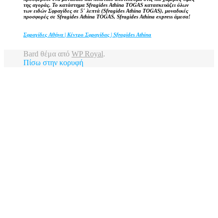
της αγοράς. Το κατάστημα Sfragides Athina TOGAS κατασκευάζει όλων
των ειδών Σφραγίδες σε 5΄ λεπτά (Sfragides Athina TOGAS), μοναδικές
προσφορές σε Sfragides Athina TOGAS, Sfragides Athina express άμεσα!
Σφραγίδες Αθήνα | Κέντρο Σφραγίδας | Sfragides Athina
Bard θέμα από
WP Royal
.
Πίσω στην κορυφή