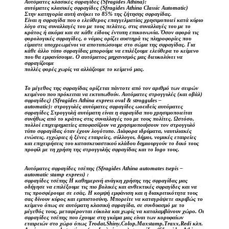
Αυτόματες κλασικές σφραγίδες (Sfragides Athina):
αυτόματες κλασικές σφραγίδες (Sfragides Athina Classic Automatic)
Στην κατηγορία αυτή ανήκει το 85% της ζήτησης σφραγίδας.
Είναι η σφραγίδα που ο ελεύθερος επαγγελματίας χρησιμοποιεί κατά κύριο
λόγο στις συναλλαγές του με τους πελάτες, στις συναλλαγές του με το
κράτος ή ακόμα και σε κάθε είδους έντυπη επικοινωνία. Όσον αφορά τις
φορολογικές σφραγίδες, ο νόμος ορίζει αυστηρά τις πληροφορίες που
είμαστε υποχρεωμένοι να αποτυπώσουμε στο σώμα της σφραγίδας. Για
κάθε άλλο τύπο σφραγίδας μπορούμε να επιλέξουμε ελεύθερα το κείμενο
που θα εμφανίσουμε. Ο αυτόματος μηχανισμός μας διευκολύνει να
σφραγίζουμε
πολλές φορές χωρίς να αλλάζουμε το κείμενό μας.
Το μέγεθος της σφραγίδας ορίζεται πάντοτε από τον αριθμό των σειρών
κειμένου που πρόκειται να εκτυπωθούν. Αυτόματες στρογγυλές (και οβάλ)
σφραγίδες) (Sfragides Athina express oval & stroggules –
automatic): στρογγυλές αυτόματες σφραγίδες ωοειδείς αυτόματες
σφραγίδες Στρογγυλή αυτόματη είναι η σφραγίδα που χρησιμοποιείται
συνήθως από το κράτος στις συναλλαγές του με τους πολίτες. Ωστόσο,
πολλοί επιχειρηματίες αποφασίζουν να χρησιμοποιήσουν τον στρογγυλό
τύπο σφραγίδας όταν έχουν λογότυπο. Διάφορα ιδρύματα, ναυτιλιακές
ενώσεις, εγχώριες ή ξένες εταιρείες, σύλλογοι, δήμοι, νομικές εταιρείες
και επιχειρήσεις του κατασκευαστικού κλάδου δημιουργούν το δικό τους
προφίλ με τη χρήση της στρογγυλής σφραγίδας και το logo τους.
Αυτόματες σφραγίδες τσέπης (Sfragides Athina automates tsepis –
automatic stamp express) :
σφραγίδες τσέπης Η καθημερινή ανάγκη χρήσης της σφραγίδας μας
οδήγησε να επιλέξουμε τις πιο βολικές και ανθεκτικές σφραγίδες και να
τις προσφέρουμε σε εσάς. Η κομψή εμφάνιση και η διακριτικότητα τους
σας δίνουν κύρος και εμπιστοσύνη. Μπορείτε να καταγράψετε ακριβώς το
κείμενο όπως σε αυτόματη κλασική σφραγίδα, σε συνδυασμό με το
μέγεθός τους, μεταφέρονται εύκολα και χωρίς να καταλαμβάνουν χώρο. Οι
σφραγίδες τσέπης που έχουμε στη γκάμα μας είναι των κορυφαίων
εταιρειών στο χώρο όπως Trodat,Shiny,Colop,Maxstamp,Traxx,Redi κλπ.