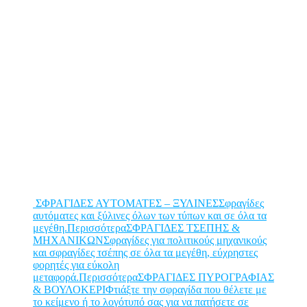
ΣΦΡΑΓΙΔΕΣ ΑΥΤΟΜΑΤΕΣ – ΞΥΛΙΝΕΣΣφραγίδες
αυτόματες και ξύλινες όλων των τύπων και σε όλα τα
μεγέθη.Περισσότερα
ΣΦΡΑΓΙΔΕΣ ΤΣΕΠΗΣ &
ΜΗΧΑΝΙΚΩΝΣφραγίδες για πολιτικούς μηχανικούς
και σφραγίδες τσέπης σε όλα τα μεγέθη, εύχρηστες
φορητές για εύκολη
μεταφορά.Περισσότερα
ΣΦΡΑΓΙΔΕΣ ΠΥΡΟΓΡΑΦΙΑΣ
& ΒΟΥΛΟΚΕΡΙΦτιάξτε την σφραγίδα που θέλετε με
το κείμενο ή το λογότυπό σας για να πατήσετε σε