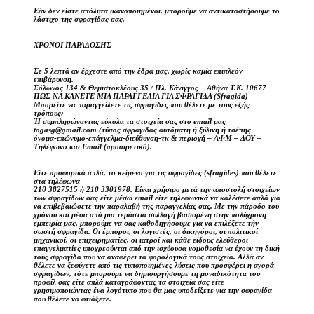
Εάν δεν είστε απόλυτα ικανοποιημένοι, μπορούμε να αντικαταστήσουμε το
λάστιχο της σφραγίδας σας.
ΧΡΟΝΟΙ ΠΑΡΑΔΟΣΗΣ
Σε 5 λεπτά αν έρχεστε από την έδρα μας, χωρίς καμία επιπλεόν
επιβάρυνση.
Σόλωνος 134 & Θεμιστοκλέους 35 / Πλ. Κάνιγγος – Αθήνα Τ.Κ. 10677
ΠΩΣ ΝΑ ΚΑΝΕΤΕ ΜΙΑ ΠΑΡΑΓΓΕΛΙΑ ΓΙΑ ΣΦΡΑΓΙΔΑ (Sfragida)
Μπορείτε να παραγγείλετε τις σφραγίδες που θέλετε με τους εξής
τρόπους:
Ή συμπληρώνοντας εύκολα τα στοιχεία σας στο email μας
togasg@gmail.com (τύπος σφραγιδας αυτόματη ή ξύλινη ή τσέπης –
όνομα-επώνυμο-επάγγελμα-διεύθυνση-τκ & περιοχή – ΑΦΜ – ΔΟΥ –
Τηλέφωνο και Email (προαιρετικά).
Είτε προφορικά απλά, το κείμενο για τις σφραγίδες (sfragides) που θέλετε
στα τηλέφωνα
210 3827515 ή 210 3301978. Είναι χρήσιμο μετά την αποστολή στοιχείων
των σφραγίδων σας είτε μέσω email είτε τηλεφωνικά να καλέσετε απλά για
να επιβεβαιώσετε την παραλαβή της παραγγελίας σας. Με την πάροδο του
χρόνου και μέσα από μια τεράστια συλλογή βασισμένη στην πολύχρονη
εμπειρία μας, μπορούμε να σας καθοδηγήσουμε για να επιλέξετε τήν
σωστή σφραγίδα. Οι έμποροι, οι λογιστές, οι δικηγόροι, οι πολιτικοί
μηχανικοί, οι επιχειρηματίες, οι ιατροί και κάθε είδους ελεύθεροι
επαγγελματίες υποχρεούνται από την ισχύουσα νομοθεσία να έχουν τη δική
τους σφραγίδα που να αναφέρει τα φορολογικά τους στοιχεία. Αλλά αν
θέλετε να ξεφύγετε από τις τυποποιημένες λύσεις που προσφέρει η αγορά
σφραγίδων, τότε μπορούμε να δημιουργήσουμε τη μοναδικότητα του
προφίλ σας είτε απλά καταγράφοντας τα στοιχεία σας είτε
χρησιμοποιώντας ένα λογότυπο που θα μας υποδείξετε για την σφραγίδα
που θέλετε να φτιάξετε.