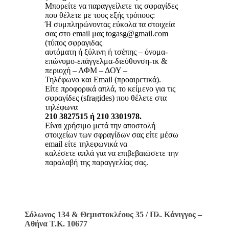
Μπορείτε να παραγγείλετε τις σφραγίδες
που θέλετε με τους εξής τρόπους:
Ή συμπληρώνοντας εύκολα τα στοιχεία
σας στο email μας togasg@gmail.com
(τύπος σφραγιδας
αυτόματη ή ξύλινη ή τσέπης – όνομα-
επώνυμο-επάγγελμα-διεύθυνση-τκ &
περιοχή – ΑΦΜ – ΔΟΥ –
Τηλέφωνο και Email (προαιρετικά).
Είτε προφορικά απλά, το κείμενο για τις
σφραγίδες (sfragides) που θέλετε στα
τηλέφωνα
210 3827515 ή 210 3301978.
Είναι χρήσιμο μετά την αποστολή
στοιχείων των σφραγίδων σας είτε μέσω
email είτε τηλεφωνικά να
καλέσετε απλά για να επιβεβαιώσετε την
παραλαβή της παραγγελίας σας.
Σόλωνος 134 & Θεμιστοκλέους 35 / Πλ. Κάνιγγος –
Αθήνα Τ.Κ. 10677