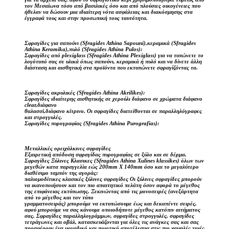
τον Μεσαίωνα τόσο από βασιλικές όσο και από πλούσιες οικογένειες που
ήθελαν να δώσουν μια ιδιαίτερη νότα ασφάλειας και διακόσμησης στα
έγγραφά τους και στην προσωπική τους ταυτότητα.
Σφραγίδες για σαπούνι (Sfragides Athina Sapouni),κεραμικά (Sfragides
Athina Keramika),πυλό (Sfragides Athina Pulos):
Σφραγίδες από plexiglass (Sfragides Athina Plexiglass) για να τυπώνετε το
λογότυπό σας σε υλικά όπως σαπούνι, κεραμικά ή πυλό και να δίνετε άλλη
διάσταση και αισθητική στα προϊόντα που εκτυπώνετε σφραγίζόντας τα.
Σφραγίδες ακρυλικές (Sfragides Athina Akrilikes):
Σφραγίδες ιδιαίτερης αισθητικής σε χερούλι διάφανο σε χρώματα διάφανο
clear,διάφανο
θαλασσί,διάφανο κίτρινο. Οι σφραγίδες διατείθονται σε παραλληλόγραφες
και στρογγυλές.
Σφραγίδες πυρογραφίας (Sfragides Athina Purografias):
Μεταλλικές ορειχάλκινες σφραγίδες
Εξαιρετική απόδοση σφραγίδας πυρογραφίας σε ξύλο και σε δέρμα.
Σφραγίδες Ξύλινες Κλασικες (Sfragides Athina Xulines klassikes) όλων των
μεγεθών κατα παραγγελία εώς 200mm X 140mm όσο και το μεγαλύτερο
διαθέσιμο ταμπόν της αγοράς:
παλιομοδίτικες κλασικές ξύλινες σφραγίδες Οι ξύλινες σφραγίδες μπορούν
να ικανοποιήσουν και τον πιο απαιτητικό πελάτη όσον αφορά το μέγεθος
της επιφάνειας εκτύπωσης. Ξεκινώντας από τις μονοσειρές (ανεξάρτητα
από το μέγεθος και τον τύπο
γραμματοσειράς) μπορούμε να εκτυπώσουμε έως και δεκαπέντε σειρές,
αφού μπορούμε να σας κάνουμε οποιοδήποτε μέγεθος κατόπιν αιτήματος
σας. Σφραγίδες παραλληλογράμμων, σφραγίδες στρογγυλές, σφραγίδες
τετράγωνες και οβάλ, κατασκευάζονται για όλες τις ανάγκες σας και σας
προσφέρουν ένα μοναδικό και ποιοτικό αποτέλεσμα στις πιο χαμηλές τιμές